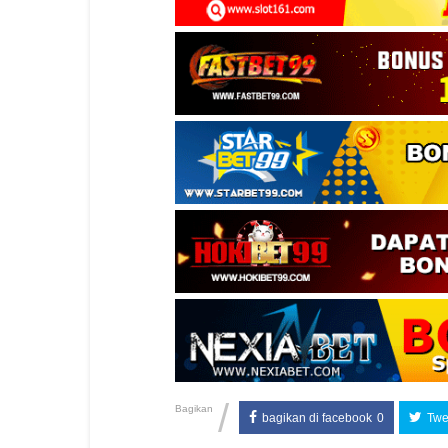
/
Bagikan
bagikan di facebook
0
Twee