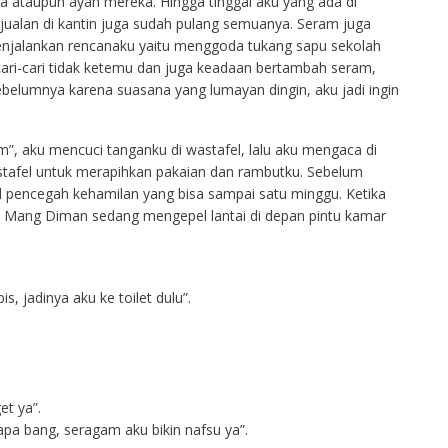
a ataupun ayah mereka. Hingga tinggal aku yang ada di
jualan di kantin juga sudah pulang semuanya. Seram juga
k menjalankan rencanaku yaitu menggoda tukang sapu sekolah
ri-cari tidak ketemu dan juga keadaan bertambah seram,
ebelumnya karena suasana yang lumayan dingin, aku jadi ingin
m”, aku mencuci tanganku di wastafel, lalu aku mengaca di
stafel untuk merapihkan pakaian dan rambutku. Sebelum
l pencegah kehamilan yang bisa sampai satu minggu. Ketika
u Mang Diman sedang mengepel lantai di depan pintu kamar
s, jadinya aku ke toilet dulu”.
et ya”.
apa bang, seragam aku bikin nafsu ya”.