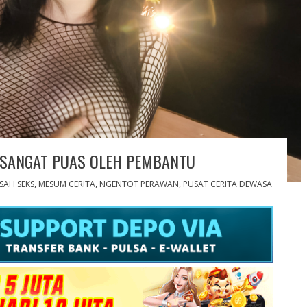
 SANGAT PUAS OLEH PEMBANTU
ISAH SEKS
,
MESUM CERITA
,
NGENTOT PERAWAN
,
PUSAT CERITA DEWASA