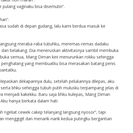
r pulang vaginaku bisa disemutin”.
han”.
rasa sudah di depan gudang, lalu kami berdua masuk ke
langsung meraba-raba tubuhku, meremas-remas dadaku
h dari belakang. Dia meneruskan aktivitasnya sambil membuka
terbuka semua, Mang Diman kini menurunkan rokku sehingga
da penghalang yang membuatku bisa merasakan batang penis
antatku.
paskan dekapannya dulu, setelah pelukannya dilepas, aku
rta bhku sehingga tubuh putih mulusku terpampang jelas di
a menjadi kakekku. Baru saja bhku kulepas, Mang Diman
 Aku hanya berkata dalam hati
ah ngeliat cewek cakep telanjang langsung nyosor”, tapi
n menggigit dan menarik-narik kedua putingku bergantian
.