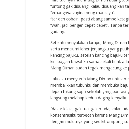
“untung gak dibuang, kalau dibuang kan ta
“emangnya vagina neng manis ya”.
“tar deh cobain, pasti abang sampe ketagi
“wah, jadi pengen cepet-cepet”. Tanpa te
gudang.
Setelah menyalakan lampu, Mang Diman 
serta menciumi leher jenjangku yang puti
kancing bajuku, setelah kancing bajuku 
kini bagian bawahku sama sekali tidak a
Mang Diman sudah tegak mengacung ke p
Lalu aku menyuruh Mang Diman untuk mele
membalikkan tubuhku dan membuka baju se
depan tukang sapu sekolah yang pantasny
langsung melahap kedua daging kenyalku.
“dasar lelaki, gak tua, gak muda, kalau ud
konsentrasiku terpecah karena Mang Dima
dengan mulutnya yang sedikit ompong itu