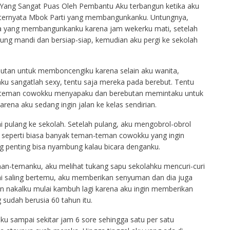
Yang Sangat Puas Oleh Pembantu Aku terbangun ketika aku
ternyata Mbok Parti yang membangunkanku. Untungnya,
da yang membangunkanku karena jam wekerku mati, setelah
sung mandi dan bersiap-siap, kemudian aku pergi ke sekolah
butan untuk memboncengiku karena selain aku wanita,
ku sangatlah sexy, tentu saja mereka pada berebut. Tentu
an-teman cowokku menyapaku dan berebutan memintaku untuk
arena aku sedang ingin jalan ke kelas sendirian.
ai pulang ke sekolah. Setelah pulang, aku mengobrol-obrol
 seperti biasa banyak teman-teman cowokku yang ingin
g penting bisa nyambung kalau bicara denganku.
n-temanku, aku melihat tukang sapu sekolahku mencuri-curi
i saling bertemu, aku memberikan senyuman dan dia juga
n nakalku mulai kambuh lagi karena aku ingin memberikan
sudah berusia 60 tahun itu.
 sampai sekitar jam 6 sore sehingga satu per satu