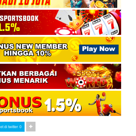
t di twitter
0