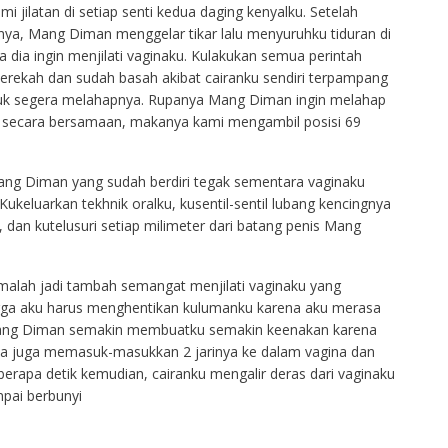
 jilatan di setiap senti kedua daging kenyalku. Setelah
rnya, Mang Diman menggelar tikar lalu menyuruhku tiduran di
a dia ingin menjilati vaginaku. Kulakukan semua perintah
rekah dan sudah basah akibat cairanku sendiri terpampang
uk segera melahapnya. Rupanya Mang Diman ingin melahap
ku secara bersamaan, makanya kami mengambil posisi 69
ang Diman yang sudah berdiri tegak sementara vaginaku
ukeluarkan tekhnik oralku, kusentil-sentil lubang kencingnya
a, dan kutelusuri setiap milimeter dari batang penis Mang
alah jadi tambah semangat menjilati vaginaku yang
ga aku harus menghentikan kulumanku karena aku merasa
Mang Diman semakin membuatku semakin keenakan karena
u, dia juga memasuk-masukkan 2 jarinya ke dalam vagina dan
berapa detik kemudian, cairanku mengalir deras dari vaginaku
pai berbunyi