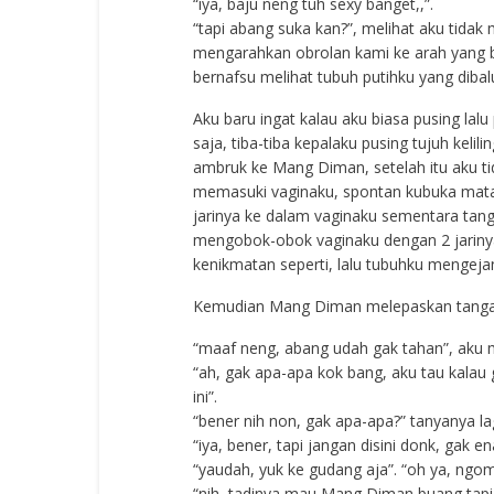
“iya, baju neng tuh sexy banget,,”.
“tapi abang suka kan?”, melihat aku tida
mengarahkan obrolan kami ke arah yang 
bernafsu melihat tubuh putihku yang dibal
Aku baru ingat kalau aku biasa pusing la
saja, tiba-tiba kepalaku pusing tujuh kel
ambruk ke Mang Diman, setelah itu aku tid
memasuki vaginaku, spontan kubuka mat
jarinya ke dalam vaginaku sementara tan
mengobok-obok vaginaku dengan 2 jarinya
kenikmatan seperti, lalu tubuhku mengejan
Kemudian Mang Diman melepaskan tanganny
“maaf neng, abang udah gak tahan”, aku
“ah, gak apa-apa kok bang, aku tau kalau 
ini”.
“bener nih non, gak apa-apa?” tanyanya lag
“iya, bener, tapi jangan disini donk, gak e
“yaudah, yuk ke gudang aja”. “oh ya, n
“nih, tadinya mau Mang Diman buang tapi