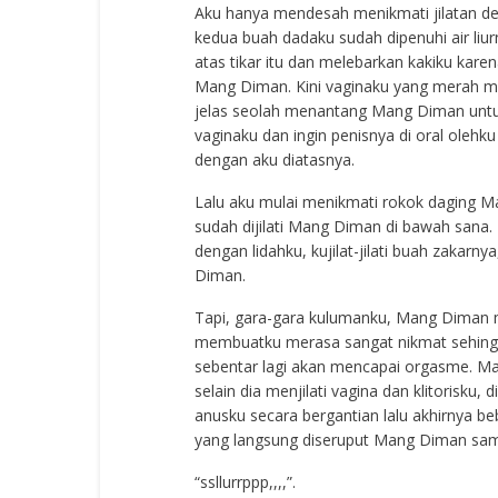
Aku hanya mendesah menikmati jilatan demi
kedua buah dadaku sudah dipenuhi air liu
atas tikar itu dan melebarkan kakiku karen
Mang Diman. Kini vaginaku yang merah me
jelas seolah menantang Mang Diman unt
vaginaku dan ingin penisnya di oral oleh
dengan aku diatasnya.
Lalu aku mulai menikmati rokok daging M
sudah dijilati Mang Diman di bawah sana. K
dengan lidahku, kujilat-jilati buah zakarny
Diman.
Tapi, gara-gara kulumanku, Mang Diman m
membuatku merasa sangat nikmat sehing
sebentar lagi akan mencapai orgasme. 
selain dia menjilati vagina dan klitorisk
anusku secara bergantian lalu akhirnya be
yang langsung diseruput Mang Diman sam
“ssllurrppp,,,,”.