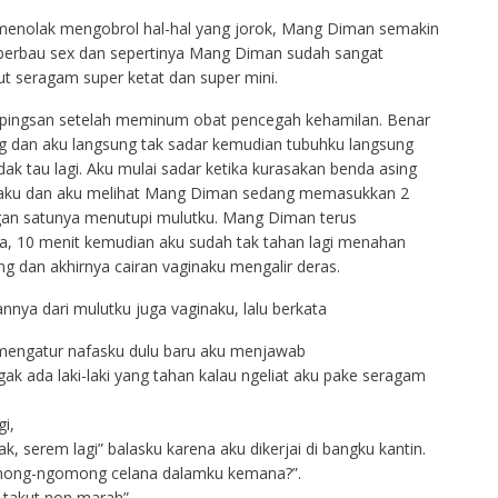
k menolak mengobrol hal-hal yang jorok, Mang Diman semakin
berbau sex dan sepertinya Mang Diman sudah sangat
ut seragam super ketat dan super mini.
lu pingsan setelah meminum obat pencegah kehamilan. Benar
iling dan aku langsung tak sadar kemudian tubuhku langsung
ak tau lagi. Aku mulai sadar ketika kurasakan benda asing
aku dan aku melihat Mang Diman sedang memasukkan 2
gan satunya menutupi mulutku. Mang Diman terus
, 10 menit kemudian aku sudah tak tahan lagi menahan
g dan akhirnya cairan vaginaku mengalir deras.
a dari mulutku juga vaginaku, lalu berkata
 mengatur nafasku dulu baru aku menjawab
gak ada laki-laki yang tahan kalau ngeliat aku pake seragam
i,
nak, serem lagi” balasku karena aku dikerjai di bangku kantin.
gomong-ngomong celana dalamku kemana?”.
 takut non marah”.