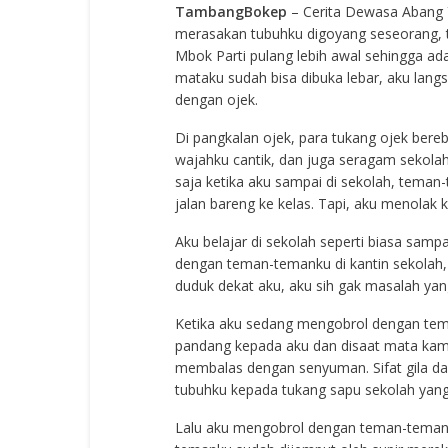
TambangBokep
– Cerita Dewasa Abang 
merasakan tubuhku digoyang seseorang, 
Mbok Parti pulang lebih awal sehingga a
mataku sudah bisa dibuka lebar, aku lang
dengan ojek.
Di pangkalan ojek, para tukang ojek bere
wajahku cantik, dan juga seragam sekolah
saja ketika aku sampai di sekolah, tem
jalan bareng ke kelas. Tapi, aku menolak k
Aku belajar di sekolah seperti biasa samp
dengan teman-temanku di kantin sekolah,
duduk dekat aku, aku sih gak masalah yan
Ketika aku sedang mengobrol dengan tema
pandang kepada aku dan disaat mata kam
membalas dengan senyuman. Sifat gila da
tubuhku kepada tukang sapu sekolah yang 
Lalu aku mengobrol dengan teman-temanku