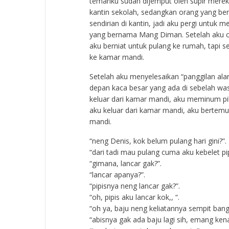
temanku sudah dijemput oleh supir merek
kantin sekolah, sedangkan orang yang ber
sendirian di kantin, jadi aku pergi untu
yang bernama Mang Diman. Setelah aku ca
aku berniat untuk pulang ke rumah, tapi s
ke kamar mandi.
Setelah aku menyelesaikan “panggilan ala
depan kaca besar yang ada di sebelah wa
keluar dari kamar mandi, aku meminum pi
aku keluar dari kamar mandi, aku bertem
mandi.
“neng Denis, kok belum pulang hari gini?”.
“dari tadi mau pulang cuma aku kebelet pipi
“gimana, lancar gak?”.
“lancar apanya?”.
“pipisnya neng lancar gak?”.
“oh, pipis aku lancar kok,, “.
“oh ya, baju neng keliatannya sempit bang
“abisnya gak ada baju lagi sih, emang ken