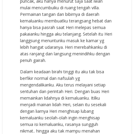
puncak, aku hanya menurut saja saat iwan
mulai mencumbuiku di ruang tengah villa.
Permainan tangan dan bibirnya di daerah
kemaluanku membuatku terangsang hebat dan
hanya bisa pasrah saat Heri melepas semua
pakaianku hingga aku telanjang. Setelah itu Heri
langgsung menuntunku masuk ke kamar yg
lebih hangat udaranya. Heri merebahkanku di
atas ranjang dan langsung menindihku dengan
penuh gairah.
Dalam keadaan birahi tinggi itu aku tak bisa
berfikir normal dan nafsulah yg
mengendalikanku. Aku terus melayani setiap
sentuhan dan perintah Heri. Dengan buas Heri
memainkan lidahnya di kemaluanku. Itilku
menjadi mainan lidah Heri, selain itu sesekali
dengan liarnya Heri menghisap lubang
kemaluanku seolah-olah ingin menghisap
semua isi kemaluanku, rasanya sungguh
nikmat.. hingga aku tak mampu menahan