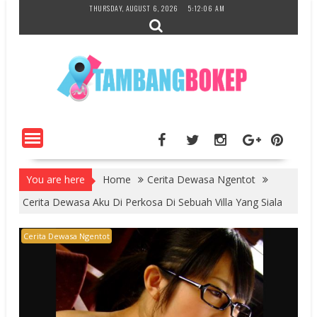
Skip
THURSDAY, AUGUST 6, 2026
5:12:07 AM
to
content
You are here
Home
Cerita Dewasa Ngentot
Cerita Dewasa Aku Di Perkosa Di Sebuah Villa Yang Siala
Cerita Dewasa Ngentot