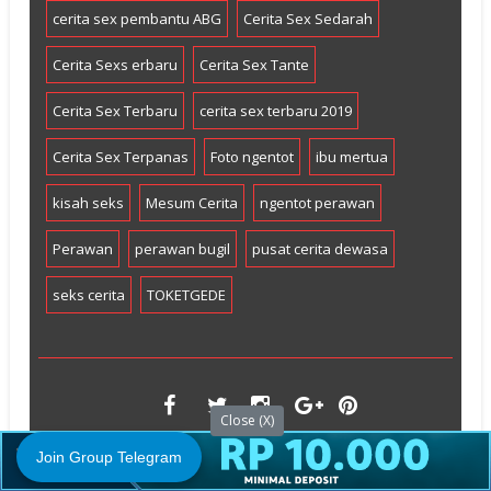
cerita sex pembantu ABG
Cerita Sex Sedarah
Cerita Sexs erbaru
Cerita Sex Tante
Cerita Sex Terbaru
cerita sex terbaru 2019
Cerita Sex Terpanas
Foto ngentot
ibu mertua
kisah seks
Mesum Cerita
ngentot perawan
Perawan
perawan bugil
pusat cerita dewasa
seks cerita
TOKETGEDE
Close (X)
Join Group Telegram
©2010 TambangBokep All Right Reserved.