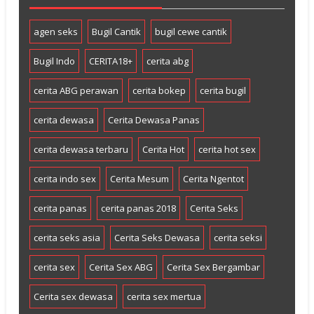
agen seks
Bugil Cantik
bugil cewe cantik
Bugil Indo
CERITA18+
cerita abg
cerita ABG perawan
cerita bokep
cerita bugil
cerita dewasa
Cerita Dewasa Panas
cerita dewasa terbaru
Cerita Hot
cerita hot sex
cerita indo sex
Cerita Mesum
Cerita Ngentot
cerita panas
cerita panas 2018
Cerita Seks
cerita seks asia
Cerita Seks Dewasa
cerita seksi
cerita sex
Cerita Sex ABG
Cerita Sex Bergambar
Cerita sex dewasa
cerita sex mertua