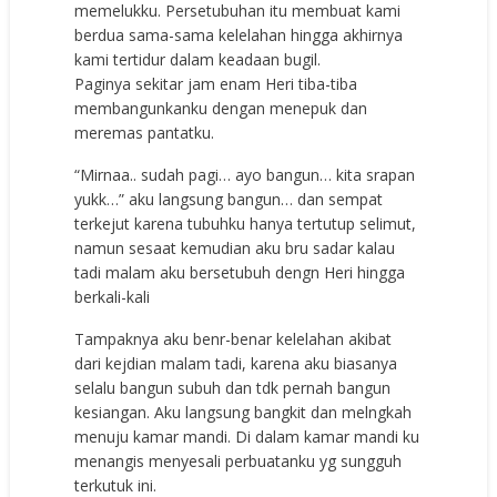
memelukku. Persetubuhan itu membuat kami
berdua sama-sama kelelahan hingga akhirnya
kami tertidur dalam keadaan bugil.
Paginya sekitar jam enam Heri tiba-tiba
membangunkanku dengan menepuk dan
meremas pantatku.
“Mirnaa.. sudah pagi… ayo bangun… kita srapan
yukk…” aku langsung bangun… dan sempat
terkejut karena tubuhku hanya tertutup selimut,
namun sesaat kemudian aku bru sadar kalau
tadi malam aku bersetubuh dengn Heri hingga
berkali-kali
Tampaknya aku benr-benar kelelahan akibat
dari kejdian malam tadi, karena aku biasanya
selalu bangun subuh dan tdk pernah bangun
kesiangan. Aku langsung bangkit dan melngkah
menuju kamar mandi. Di dalam kamar mandi ku
menangis menyesali perbuatanku yg sungguh
terkutuk ini.