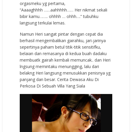
orgasmeku yg pertama,
“Aaaaghhhh ……aahhhhh…… Her nikmat sekali
bibir kamu…….. ohhhh … ohhh….” tubuhku
langsung terkulai lemas.
Namun Heri sangat pintar dengan cepat dia
berhasil mengembalikan gairahku, jari-jarinya
sepertinya paham betul titik-titik sensitifku,
belaian dan remasanya di kedua buah dadaku
membuatk gairah kembali memuncak.. dan Heri
lngsung memintaku menungging, lalu dari
belakng Heri langsung menusukkan penisnya yg
panjang dan besar. Cerita Dewasa Aku Di
Perkosa Di Sebuah Villa Yang Siala