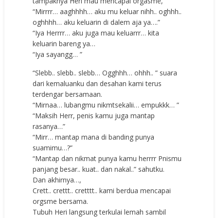
tampaknya Heri mau mencapai orgasme,
“Mirrrr… aaghhhh… aku mu keluar nihh.. oghhh..
oghhhh… aku keluarin di dalem aja ya….”
“Iya Herrrr… aku juga mau keluarrr… kita
keluarin bareng ya…
“Iya sayangg… ”
“Slebb.. slebb.. slebb… Ogghhh… ohhh.. ” suara
dari kemaluanku dan desahan kami terus
terdengar bersamaan.
“Mirnaa… lubangmu nikmtsekalii… empukkk… ”
“Maksih Herr, penis kamu juga mantap
rasanya…”
“Mirr… mantap mana di banding punya
suamimu…?”
“Mantap dan nikmat punya kamu herrrr Pnismu
panjang besar.. kuat.. dan nakal..” sahutku.
Dan akhirnya…,
Crett.. crettt.. cretttt.. kami berdua mencapai
orgsme bersama.
Tubuh Heri langsung terkulai lemah sambil