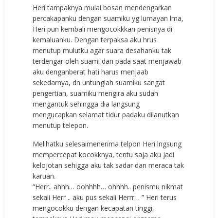
Heri tampaknya mulai bosan mendengarkan
percakapanku dengan suamiku yg lumayan lma,
Heri pun kembali mengocokkkan penisnya di
kemaluanku. Dengan terpaksa aku hrus
menutup mulutku agar suara desahanku tak
terdengar oleh suami dan pada saat menjawab
aku denganberat hati harus menjaab
sekedarnya, dn untunglah suamiku sangat
pengertian, suamiku mengira aku sudah
mengantuk sehingga dia langsung
mengucapkan selamat tidur padaku dilanutkan
menutup telepon.
Melihatku selesaimenerima telpon Heri lngsung
mempercepat kocokknya, tentu saja aku jadi
kelojotan sehigga aku tak sadar dan meraca tak
karuan.
“Herr.. ahhh… oohhhh… ohhhh.. penismu nikmat
sekali Herr .. aku pus sekali Herrr… ” Heri terus
mengocokku dengan kecapatan tinggi,