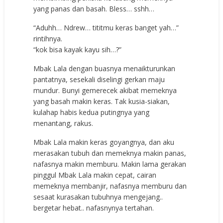
yang panas dan basah. Bless… sshh…
“Aduhh… Ndrew… tititmu keras banget yah…”
rintihnya.
“kok bisa kayak kayu sih…?”
Mbak Lala dengan buasnya menaikturunkan
pantatnya, sesekali diselingi gerkan maju
mundur. Bunyi gemerecek akibat memeknya
yang basah makin keras. Tak kusia-siakan,
kulahap habis kedua putingnya yang
menantang, rakus.
Mbak Lala makin keras goyangnya, dan aku
merasakan tubuh dan memeknya makin panas,
nafasnya makin memburu. Makin lama gerakan
pinggul Mbak Lala makin cepat, cairan
memeknya membanjir, nafasnya memburu dan
sesaat kurasakan tubuhnya mengejang..
bergetar hebat.. nafasnynya tertahan.