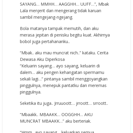
SAYANG… MMHH… AAGGHH… UUFF…”, Mbak
Lala menjerit dan mengerang tidak karuan
sambil mengejang-ngejang.
Bola matanya tampak memutih, dan aku
merasa jepitan di penisku begitu kuat. Akhirnya
bobol juga pertahananku..
“Mbak.. aku mau muncrat nich..” kataku. Cerita
Dewasa Aku Diperkosa
“Keluarin sayang… ayo sayang, keluarin di
dalem… aku pengen kehangatan spermamu
sekali lagi…” pintanya sambil menggoyangkan
pinggulnya, menepuk pantatku dan meremas
pinggulnya.
Seketika itu juga.. Jrruuoott… jrroott… srroott..
“Mbaakk.. MBAAKK… OOGGHH… AKU
MUNCRAT MBAAKK…” aku berteriak.
“Hmm.. ayo sayang… keluarkan semua…