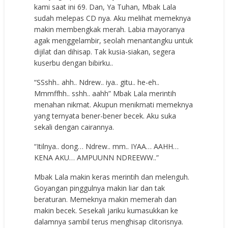
kami saat ini 69. Dan, Ya Tuhan, Mbak Lala
sudah melepas CD nya. Aku melihat memeknya
makin membengkak merah. Labia mayoranya
agak menggelambir, seolah menantangku untuk
dijilat dan dihisap. Tak kusia-siakan, segera
kuserbu dengan bibirku..
“SSshh.. ahh.. Ndrew.. iya.. gitu.. he-eh..
Mmmffhh.. sshh.. aahh” Mbak Lala merintih
menahan nikmat. Akupun menikmati memeknya
yang ternyata bener-bener becek. Aku suka
sekali dengan cairannya.
“Itilnya.. dong… Ndrew.. mm.. IYAA… AAHH…
KENA AKU… AMPUUNN NDREEWW..”
Mbak Lala makin keras merintih dan melenguh.
Goyangan pinggulnya makin liar dan tak
beraturan. Memeknya makin memerah dan
makin becek. Sesekali jariku kumasukkan ke
dalamnya sambil terus menghisap clitorisnya.