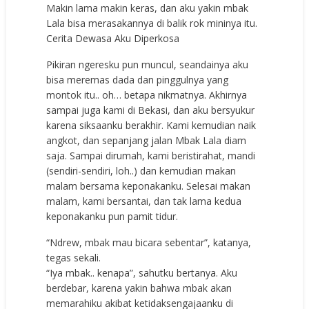
Makin lama makin keras, dan aku yakin mbak
Lala bisa merasakannya di balik rok mininya itu.
Cerita Dewasa Aku Diperkosa
Pikiran ngeresku pun muncul, seandainya aku
bisa meremas dada dan pinggulnya yang
montok itu.. oh… betapa nikmatnya. Akhirnya
sampai juga kami di Bekasi, dan aku bersyukur
karena siksaanku berakhir. Kami kemudian naik
angkot, dan sepanjang jalan Mbak Lala diam
saja. Sampai dirumah, kami beristirahat, mandi
(sendiri-sendiri, loh..) dan kemudian makan
malam bersama keponakanku. Selesai makan
malam, kami bersantai, dan tak lama kedua
keponakanku pun pamit tidur.
“Ndrew, mbak mau bicara sebentar”, katanya,
tegas sekali.
“Iya mbak.. kenapa”, sahutku bertanya. Aku
berdebar, karena yakin bahwa mbak akan
memarahiku akibat ketidaksengajaanku di