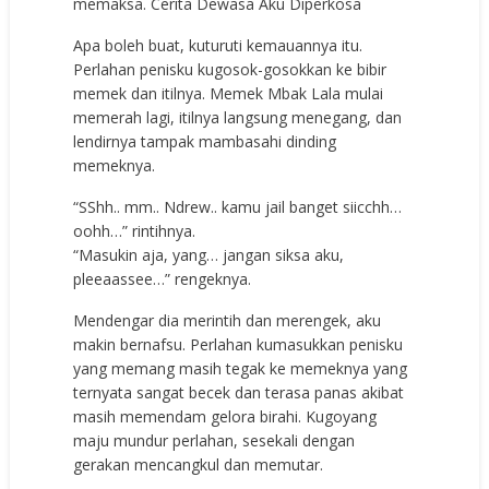
memaksa. Cerita Dewasa Aku Diperkosa
Apa boleh buat, kuturuti kemauannya itu.
Perlahan penisku kugosok-gosokkan ke bibir
memek dan itilnya. Memek Mbak Lala mulai
memerah lagi, itilnya langsung menegang, dan
lendirnya tampak mambasahi dinding
memeknya.
“SShh.. mm.. Ndrew.. kamu jail banget siicchh…
oohh…” rintihnya.
“Masukin aja, yang… jangan siksa aku,
pleeaassee…” rengeknya.
Mendengar dia merintih dan merengek, aku
makin bernafsu. Perlahan kumasukkan penisku
yang memang masih tegak ke memeknya yang
ternyata sangat becek dan terasa panas akibat
masih memendam gelora birahi. Kugoyang
maju mundur perlahan, sesekali dengan
gerakan mencangkul dan memutar.