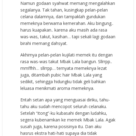
Namun godaan syahwat memang mengalahkan
segalanya. Tak tahan, kusingkap pelan-pelan
celana dalamnya, dan tampaklah gundukan
memeknya berwarna kemerahan. Aku bingung..
harus kuapakan.. karena aku masih ada rasa
was-was, takut, kasihan… tapi sekali lagi godaan
birahi memang dahsyat.
Akhirnya pelan-pelan kujilati memek itu dengan
rasa was-was takut Mbak Lala bangun. Sllrrpp..
mmffhh… sllrrpp… ternyata memeknya lezat
juga, ditambah pubic hair Mbak Lala yang
sedikit, sehingga hidungku tidak geli bahkan
leluasa menikmati aroma memeknya.
Entah setan apa yang menguasai diriku, tahu-
tahu aku sudah mencopot seluruh celanaku.
Setelah “itong”-ku kubasahi dengan ludahku,
segera kubenamkan ke memek Mbak Lala. Agak
susah juga, karena posisinya itu. Dan aku
hasrus ekstra hati-hati supaya dia tidak