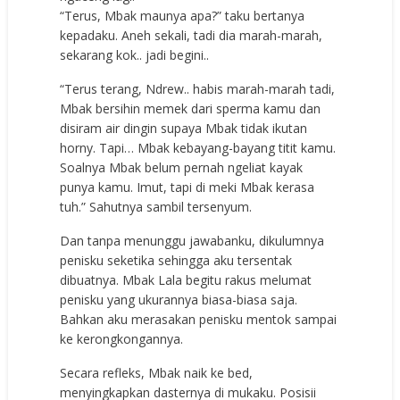
“Terus, Mbak maunya apa?” taku bertanya
kepadaku. Aneh sekali, tadi dia marah-marah,
sekarang kok.. jadi begini..
“Terus terang, Ndrew.. habis marah-marah tadi,
Mbak bersihin memek dari sperma kamu dan
disiram air dingin supaya Mbak tidak ikutan
horny. Tapi… Mbak kebayang-bayang titit kamu.
Soalnya Mbak belum pernah ngeliat kayak
punya kamu. Imut, tapi di meki Mbak kerasa
tuh.” Sahutnya sambil tersenyum.
Dan tanpa menunggu jawabanku, dikulumnya
penisku seketika sehingga aku tersentak
dibuatnya. Mbak Lala begitu rakus melumat
penisku yang ukurannya biasa-biasa saja.
Bahkan aku merasakan penisku mentok sampai
ke kerongkongannya.
Secara refleks, Mbak naik ke bed,
menyingkapkan dasternya di mukaku. Posisii