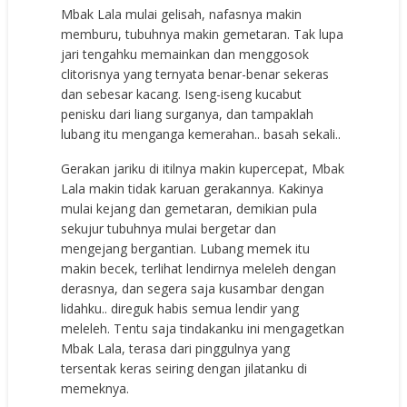
Mbak Lala mulai gelisah, nafasnya makin
memburu, tubuhnya makin gemetaran. Tak lupa
jari tengahku memainkan dan menggosok
clitorisnya yang ternyata benar-benar sekeras
dan sebesar kacang. Iseng-iseng kucabut
penisku dari liang surganya, dan tampaklah
lubang itu menganga kemerahan.. basah sekali..
Gerakan jariku di itilnya makin kupercepat, Mbak
Lala makin tidak karuan gerakannya. Kakinya
mulai kejang dan gemetaran, demikian pula
sekujur tubuhnya mulai bergetar dan
mengejang bergantian. Lubang memek itu
makin becek, terlihat lendirnya meleleh dengan
derasnya, dan segera saja kusambar dengan
lidahku.. direguk habis semua lendir yang
meleleh. Tentu saja tindakanku ini mengagetkan
Mbak Lala, terasa dari pinggulnya yang
tersentak keras seiring dengan jilatanku di
memeknya.