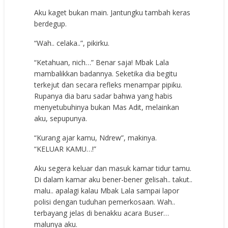
Aku kaget bukan main. Jantungku tambah keras
berdegup.
“Wah.. celaka..”, pikirku.
“Ketahuan, nich…” Benar saja! Mbak Lala
mambalikkan badannya. Seketika dia begitu
terkejut dan secara refleks menampar pipiku.
Rupanya dia baru sadar bahwa yang habis
menyetubuhinya bukan Mas Adit, melainkan
aku, sepupunya.
“Kurang ajar kamu, Ndrew”, makinya.
“KELUAR KAMU…!”
Aku segera keluar dan masuk kamar tidur tamu.
Di dalam kamar aku bener-bener gelisah.. takut..
malu.. apalagi kalau Mbak Lala sampai lapor
polisi dengan tuduhan pemerkosaan. Wah..
terbayang jelas di benakku acara Buser…
malunya aku.