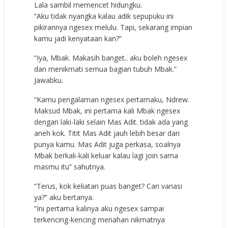
Lala sambil memencet hidungku.
“Aku tidak nyangka kalau adik sepupuku ini
pikirannya ngesex melulu. Tapi, sekarang impian
kamu jadi kenyataan kan?”
“Iya, Mbak. Makasih banget.. aku boleh ngesex
dan menikmati semua bagian tubuh Mbak.”
Jawabku.
“Kamu pengalaman ngesex pertamaku, Ndrew.
Maksud Mbak, ini pertama kali Mbak ngesex
dengan laki-laki selain Mas Adit. tidak ada yang
aneh kok. Titit Mas Adit jauh lebih besar dari
punya kamu. Mas Adit juga perkasa, soalnya
Mbak berkali-kali keluar kalau lagi join sama
masmu itu” sahutnya.
“Terus, kok keliatan puas banget? Cari variasi
ya?” aku bertanya.
“Ini pertama kalinya aku ngesex sampai
terkencing-kencing menahan nikmatnya