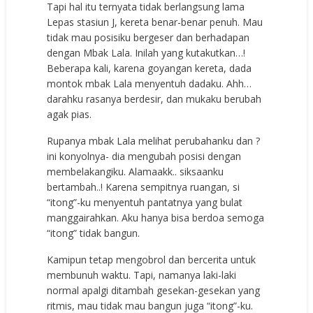
Tapi hal itu ternyata tidak berlangsung lama
Lepas stasiun J, kereta benar-benar penuh. Mau
tidak mau posisiku bergeser dan berhadapan
dengan Mbak Lala. Inilah yang kutakutkan…!
Beberapa kali, karena goyangan kereta, dada
montok mbak Lala menyentuh dadaku. Ahh…
darahku rasanya berdesir, dan mukaku berubah
agak pias.
Rupanya mbak Lala melihat perubahanku dan ?
ini konyolnya- dia mengubah posisi dengan
membelakangiku. Alamaakk.. siksaanku
bertambah..! Karena sempitnya ruangan, si
“itong”-ku menyentuh pantatnya yang bulat
manggairahkan. Aku hanya bisa berdoa semoga
“itong” tidak bangun.
Kamipun tetap mengobrol dan bercerita untuk
membunuh waktu. Tapi, namanya laki-laki
normal apalgi ditambah gesekan-gesekan yang
ritmis, mau tidak mau bangun juga “itong”-ku.