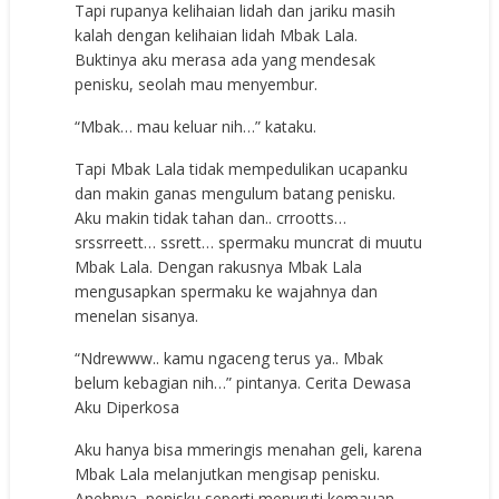
Tapi rupanya kelihaian lidah dan jariku masih
kalah dengan kelihaian lidah Mbak Lala.
Buktinya aku merasa ada yang mendesak
penisku, seolah mau menyembur.
“Mbak… mau keluar nih…” kataku.
Tapi Mbak Lala tidak mempedulikan ucapanku
dan makin ganas mengulum batang penisku.
Aku makin tidak tahan dan.. crrootts…
srssrreett… ssrett… spermaku muncrat di muutu
Mbak Lala. Dengan rakusnya Mbak Lala
mengusapkan spermaku ke wajahnya dan
menelan sisanya.
“Ndrewww.. kamu ngaceng terus ya.. Mbak
belum kebagian nih…” pintanya. Cerita Dewasa
Aku Diperkosa
Aku hanya bisa mmeringis menahan geli, karena
Mbak Lala melanjutkan mengisap penisku.
Anehnya, penisku seperti menuruti kemauan