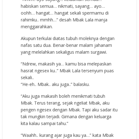
habiskan semua… nikmati, sayang… ayo…
oohh… hangat… hangat sekali spermamu di
rahimku.. mmhh…” desah Mbak Lala manja
menggairahkan.
Akupun terkulai diatas tubuh moleknya dengan
nafas satu dua. Benar-benar malam jahanam
yang melelahkan sekaligus malam surgawi.
“Ndrew, makasih ya… kamu bisa melepaskan
hasrat ngesex ku..” Mbak Lala tersenyum puas
sekali..
“He-eh.. Mbak.. aku juga..” balasku.
“Aku juga makasih boleh menikmati tubuh
Mbak. Terus terang, sejak ngeliat Mbak, aku
pengen ngesex dengan Mbak. Tapi aku sadar itu
tak mungkin terjadi. Gimana dengan keluarga
kita kalau sampai tahu.”
“Waahh.. kurang ajar juga kau ya…” kata Mbak