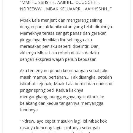
“MMFF… SSHSHH.. AAIIHH… OUUGGHH…
NDREEWW… MBAK KELUAARR… AAHHSSHH…”
Mbak Lala menjerit dan mengerang seiring
dengan puncak kenikmatan yang telah diraihnya.
Memeknya terasa sangat panas dan gerakan
pinggulnya demikian liar sehingga aku
merasakan penisku seperti dipelintir. Dan
akhirnya Mbak Lala roboh di atas dadaku
dengan ekspresi wajah penuh kepuasan.
Aku tersenyum penuh kemenangan sebab aku
masih mampu bertahan… Tak disangka, setelah
istirahat sejenak, Mbak Lala berdiri dan duduk di
pinggir spring bed. Kedua kakinya
mengangkang, punggungnya agak ditarik ke
belakang dan kedua tangannya menyangga
tubuhnya.
“Ndrew, ayo cepet masukin lagi. Itil Mbak kok
rasanya kenceng lagi..” pintanya setengah