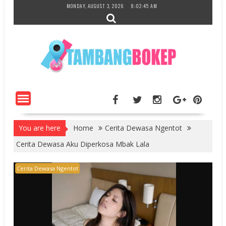
Skip
MONDAY, AUGUST 3, 2026
8:02:46 AM
to
content
You are here
Home
Cerita Dewasa Ngentot
Cerita Dewasa Aku Diperkosa Mbak Lala
Cerita Dewasa Ngentot