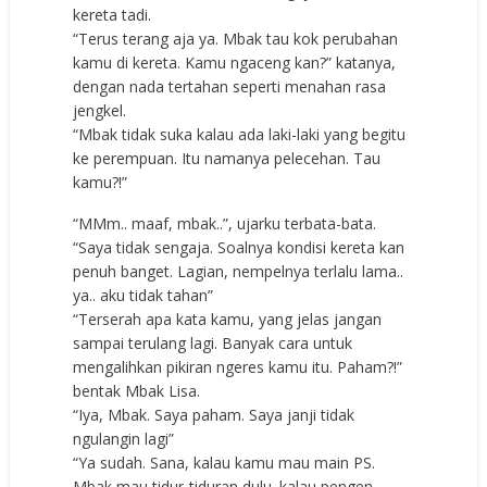
kereta tadi.
“Terus terang aja ya. Mbak tau kok perubahan
kamu di kereta. Kamu ngaceng kan?” katanya,
dengan nada tertahan seperti menahan rasa
jengkel.
“Mbak tidak suka kalau ada laki-laki yang begitu
ke perempuan. Itu namanya pelecehan. Tau
kamu?!”
“MMm.. maaf, mbak..”, ujarku terbata-bata.
“Saya tidak sengaja. Soalnya kondisi kereta kan
penuh banget. Lagian, nempelnya terlalu lama..
ya.. aku tidak tahan”
“Terserah apa kata kamu, yang jelas jangan
sampai terulang lagi. Banyak cara untuk
mengalihkan pikiran ngeres kamu itu. Paham?!”
bentak Mbak Lisa.
“Iya, Mbak. Saya paham. Saya janji tidak
ngulangin lagi”
“Ya sudah. Sana, kalau kamu mau main PS.
Mbak mau tidur-tiduran dulu. kalau pengen