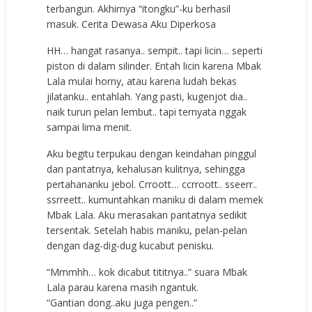
terbangun. Akhirnya “itongku”-ku berhasil
masuk. Cerita Dewasa Aku Diperkosa
HH… hangat rasanya.. sempit.. tapi licin… seperti
piston di dalam silinder. Entah licin karena Mbak
Lala mulai horny, atau karena ludah bekas
jilatanku.. entahlah. Yang pasti, kugenjot dia..
naik turun pelan lembut.. tapi ternyata nggak
sampai lima menit.
Aku begitu terpukau dengan keindahan pinggul
dan pantatnya, kehalusan kulitnya, sehingga
pertahananku jebol. Crroott… ccrroott.. sseerr..
ssrreett.. kumuntahkan maniku di dalam memek
Mbak Lala. Aku merasakan pantatnya sedikit
tersentak. Setelah habis maniku, pelan-pelan
dengan dag-dig-dug kucabut penisku.
“Mmmhh… kok dicabut tititnya..” suara Mbak
Lala parau karena masih ngantuk.
“Gantian dong..aku juga pengen..”