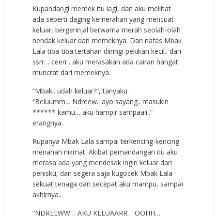
Kupandangi memek itu lagi, dan aku melihat
ada seperti daging kemerahan yang mencuat
keluar, bergerinjal berwarna merah seolah-olah
hendak keluar dari memeknya. Dan nafas Mbak
Lala tiba-tiba tertahan diiringi pekikan kecil.. dan
ssrr… ceerr.. aku merasakan ada cairan hangat
muncrat dari memeknya.
“Mbak.. udah keluar?”, tanyaku.
“Beluumm.., Ndreew.. ayo sayang.. masukin
****** kamu… aku hampir sampaaii..”
erangnya.
Rupanya Mbak Lala sampai terkencing-kencing
menahan nikmat. Akibat pemandangan itu aku
merasa ada yang mendesak ingin keluar dari
penisku, dan segera saja kugocek Mbak Lala
sekuat tenaga dan secepat aku mampu, sampai
akhirnya..
“NDREEWW… AKU KELUAARR… OOHH…