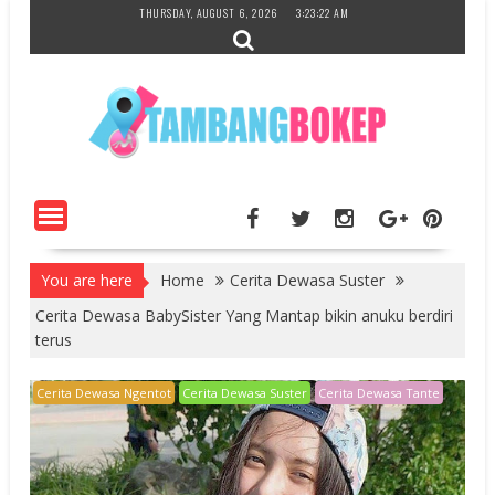
Skip
THURSDAY, AUGUST 6, 2026
3:23:23 AM
to
content
You are here
Home
Cerita Dewasa Suster
Cerita Dewasa BabySister Yang Mantap bikin anuku berdiri
terus
Cerita Dewasa Ngentot
Cerita Dewasa Suster
Cerita Dewasa Tante