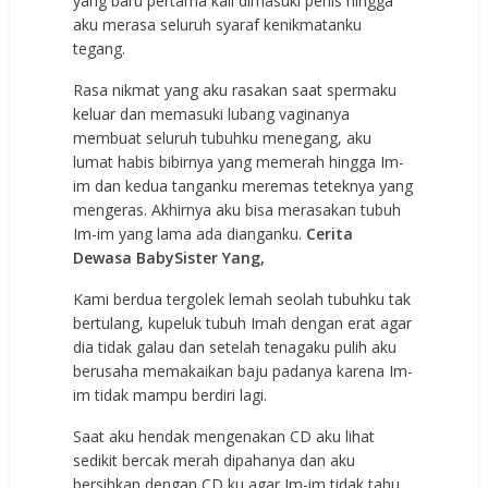
yang baru pertama kali dimasuki penis hingga
aku merasa seluruh syaraf kenikmatanku
tegang.
Rasa nikmat yang aku rasakan saat spermaku
keluar dan memasuki lubang vaginanya
membuat seluruh tubuhku menegang, aku
lumat habis bibirnya yang memerah hingga Im-
im dan kedua tanganku meremas teteknya yang
mengeras. Akhirnya aku bisa merasakan tubuh
Im-im yang lama ada dianganku.
Cerita
Dewasa BabySister Yang,
Kami berdua tergolek lemah seolah tubuhku tak
bertulang, kupeluk tubuh Imah dengan erat agar
dia tidak galau dan setelah tenagaku pulih aku
berusaha memakaikan baju padanya karena Im-
im tidak mampu berdiri lagi.
Saat aku hendak mengenakan CD aku lihat
sedikit bercak merah dipahanya dan aku
bersihkan dengan CD ku agar Im-im tidak tahu