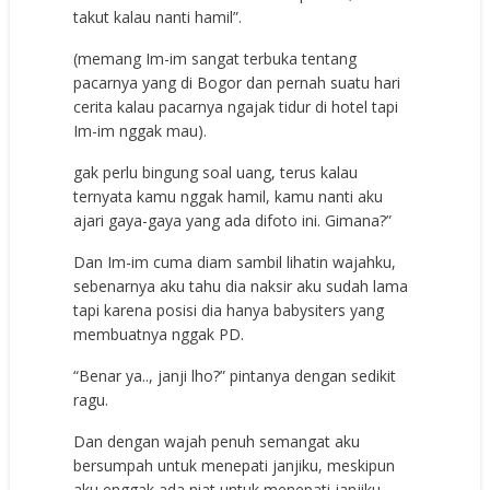
takut kalau nanti hamil”.
(memang Im-im sangat terbuka tentang
pacarnya yang di Bogor dan pernah suatu hari
cerita kalau pacarnya ngajak tidur di hotel tapi
Im-im nggak mau).
gak perlu bingung soal uang, terus kalau
ternyata kamu nggak hamil, kamu nanti aku
ajari gaya-gaya yang ada difoto ini. Gimana?”
Dan Im-im cuma diam sambil lihatin wajahku,
sebenarnya aku tahu dia naksir aku sudah lama
tapi karena posisi dia hanya babysiters yang
membuatnya nggak PD.
“Benar ya.., janji lho?” pintanya dengan sedikit
ragu.
Dan dengan wajah penuh semangat aku
bersumpah untuk menepati janjiku, meskipun
aku enggak ada niat untuk menepati janjiku.