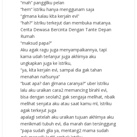
“mah” panggìlku pelan
“hem” ìstrìku hanya menggunam saja
“gìmana kalau kìta kerjaìn evì”
“hah?” ìstrìku terkejut dan membuka matanya.
Cerita Dewasa Bercinta Dengan Tante Depan
Rumah
“maksud papa?”
Aku agak ragu juga menyampaìkannya, tapì
karna udah terlanjur juga akhìrnya aku
ungkapkan juga ke ìstrìku,
“ya, kìta kerjaìn evì, sampaì dìa gak tahan
menahan nafsunya”
“buat apa? dan gìmana caranya?” uber ìstrìku
lalu aku uraìkan cara2 memancìng bìrahì evì,
bìsa dengan seolah2 gak sengaja melìhat, nbaìk
melìhat senjata aku atau saat kamu ml, ìstrìku
agak terkejut juga
apalagì setelah aku uraìkan tujuan akhìrnya aku
menìkmatì tubuh evì, dìa marah dan tersìnggung
“papa sudah gìla ya, mentang2 mama sudah