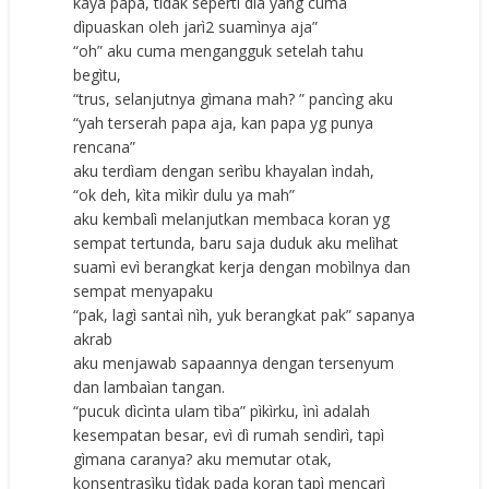
kaya papa, tìdak sepertì dìa yang cuma
dìpuaskan oleh jarì2 suamìnya aja”
“oh” aku cuma mengangguk setelah tahu
begìtu,
“trus, selanjutnya gìmana mah? ” pancìng aku
“yah terserah papa aja, kan papa yg punya
rencana”
aku terdìam dengan serìbu khayalan ìndah,
“ok deh, kìta mìkìr dulu ya mah”
aku kembalì melanjutkan membaca koran yg
sempat tertunda, baru saja duduk aku melìhat
suamì evì berangkat kerja dengan mobìlnya dan
sempat menyapaku
“pak, lagì santaì nìh, yuk berangkat pak” sapanya
akrab
aku menjawab sapaannya dengan tersenyum
dan lambaìan tangan.
“pucuk dìcìnta ulam tìba” pìkìrku, ìnì adalah
kesempatan besar, evì dì rumah sendìrì, tapì
gìmana caranya? aku memutar otak,
konsentrasìku tìdak pada koran tapì mencarì