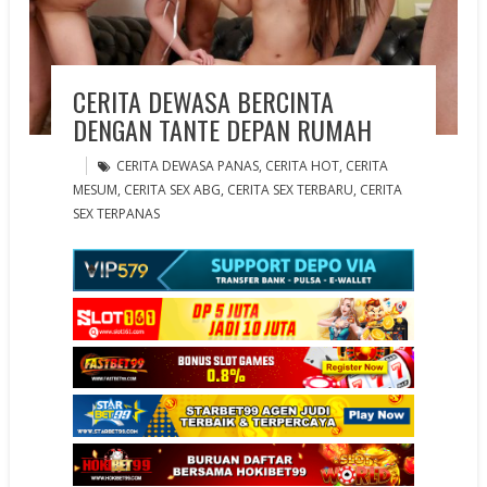
CERITA DEWASA BERCINTA
DENGAN TANTE DEPAN RUMAH
CERITA DEWASA PANAS
,
CERITA HOT
,
CERITA
MESUM
,
CERITA SEX ABG
,
CERITA SEX TERBARU
,
CERITA
SEX TERPANAS