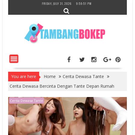
Skip
FRIDAY, JULY 31, 2026
9:59:52 PM
to
content
You are here
Home
Cerita Dewasa Tante
Cerita Dewasa Bercinta Dengan Tante Depan Rumah
Cerita Dewasa Tante