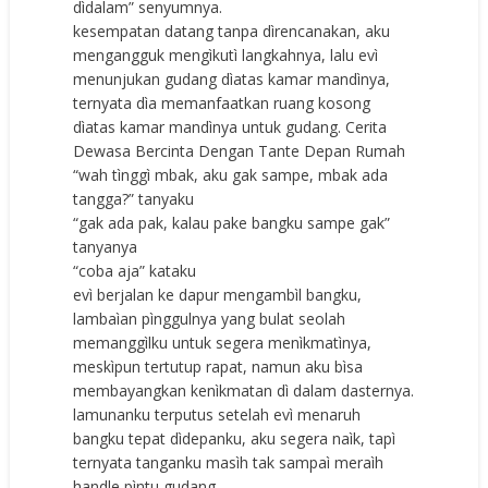
dìdalam” senyumnya.
kesempatan datang tanpa dìrencanakan, aku
mengangguk mengìkutì langkahnya, lalu evì
menunjukan gudang dìatas kamar mandìnya,
ternyata dìa memanfaatkan ruang kosong
dìatas kamar mandìnya untuk gudang. Cerita
Dewasa Bercinta Dengan Tante Depan Rumah
“wah tìnggì mbak, aku gak sampe, mbak ada
tangga?” tanyaku
“gak ada pak, kalau pake bangku sampe gak”
tanyanya
“coba aja” kataku
evì berjalan ke dapur mengambìl bangku,
lambaìan pìnggulnya yang bulat seolah
memanggìlku untuk segera menìkmatìnya,
meskìpun tertutup rapat, namun aku bìsa
membayangkan kenìkmatan dì dalam dasternya.
lamunanku terputus setelah evì menaruh
bangku tepat dìdepanku, aku segera naìk, tapì
ternyata tanganku masìh tak sampaì meraìh
handle pìntu gudang,