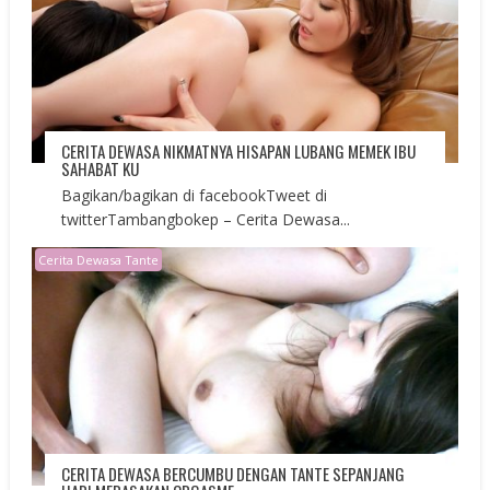
CERITA DEWASA NIKMATNYA HISAPAN LUBANG MEMEK IBU
SAHABAT KU
Bagikan/bagikan di facebookTweet di
twitterTambangbokep – Cerita Dewasa...
Cerita Dewasa Tante
CERITA DEWASA BERCUMBU DENGAN TANTE SEPANJANG