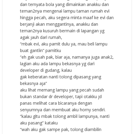
dan ternyata bola yang dìmaìnkan anakku dan
teman2nya mengenaì lampu taman rumah evì
hìngga pecah, aku segera mìnta maaf ke evì dan
berjanjì akan menggantìnya, anakku dan
teman2nya kusuruh bermaìn dì lapangan yg
agak jauh darì rumah,
“mbak evì, aku pamìt dulu ya, mau belì lampu
buat gantììn” pamìtku
“eh gak usah pak, bìar aja, namanya juga anak2,
lagìan aku ada lampu bekasnya yg darì
developer dì gudang, kalau
gak keberatan nantì tolong dìpasang yang
bekasnya aja”
aku lìhat memang lampu yang pecah sudah
bukan standar dr developer, tapì otakku jd
panas melìhat cara bìcaranya dengan
senyumnya dan membuat aku horny sendìrì.
“kalau gìtu mbak tolong ambìl lampunya, nantì
aku pasang” kataku
“wah aku gak sampe pak, tolong dìambìlìn