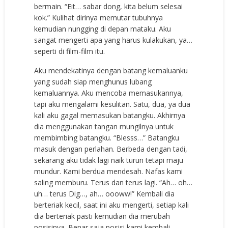
bermain. “Eit… sabar dong, kita belum selesai
kok.” Kulihat dirinya memutar tubuhnya
kemudian nungging di depan mataku. Aku
sangat mengerti apa yang harus kulakukan, ya…
seperti di film-film itu.
Aku mendekatinya dengan batang kemaluanku
yang sudah siap menghunus lubang
kemaluannya. Aku mencoba memasukannya,
tapi aku mengalami kesulitan. Satu, dua, ya dua
kali aku gagal memasukan batangku. Akhirnya
dia menggunakan tangan mungilnya untuk
membimbing batangku. “Blesss…” Batangku
masuk dengan perlahan. Berbeda dengan tadi,
sekarang aku tidak lagi naik turun tetapi maju
mundur. Kami berdua mendesah. Nafas kami
saling memburu. Terus dan terus lagi. “Ah… oh…
uh… terus Dig…, ah… oooww!” Kembali dia
berteriak kecil, saat ini aku mengerti, setiap kali
dia berteriak pasti kemudian dia merubah
posisinya. Benar saja posisi kami kembali