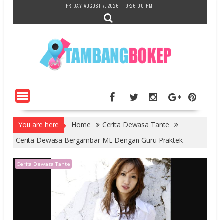
Skip
FRIDAY, AUGUST 7, 2026
9:26:01 PM
to
content
You are here
Home
Cerita Dewasa Tante
Cerita Dewasa Bergambar ML Dengan Guru Praktek
Cerita Dewasa Tante