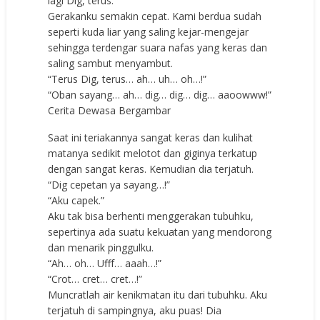
lagi Dig, terus.”
Gerakanku semakin cepat. Kami berdua sudah
seperti kuda liar yang saling kejar-mengejar
sehingga terdengar suara nafas yang keras dan
saling sambut menyambut.
“Terus Dig, terus… ah… uh… oh…!”
“Oban sayang… ah… dig… dig… dig… aaoowww!”
Cerita Dewasa Bergambar
Saat ini teriakannya sangat keras dan kulihat
matanya sedikit melotot dan giginya terkatup
dengan sangat keras. Kemudian dia terjatuh.
“Dig cepetan ya sayang…!”
“Aku capek.”
Aku tak bisa berhenti menggerakan tubuhku,
sepertinya ada suatu kekuatan yang mendorong
dan menarik pinggulku.
“Ah… oh… Ufff… aaah…!”
“Crot… cret… cret…!”
Muncratlah air kenikmatan itu dari tubuhku. Aku
terjatuh di sampingnya, aku puas! Dia