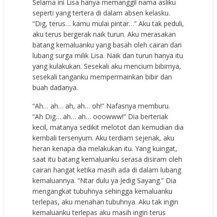
Selama ini Lisa hanya memanggil nama asliku
seperti yang tertera di dalam absen kelasku.
“Dig, terus… kamu mulai pintar…” Aku tak peduli,
aku terus bergerak naik turun. Aku merasakan
batang kemaluanku yang basah oleh cairan dari
lubang surga milik Lisa. Naik dan turun hanya itu
yang kulakukan. Sesekali aku mencium bibirnya,
sesekali tanganku mempermainkan bibir dan
buah dadanya.
“Ah… ah… ah, ah… oh!” Nafasnya memburu.
“Ah Dig… ah… ah… ooowww!” Dia berteriak
kecil, matanya sedikit melotot dan kemudian dia
kembali tersenyum. Aku terdiam sejenak, aku
heran kenapa dia melakukan itu. Yang kuingat,
saat itu batang kemaluanku serasa disiram oleh
cairan hangat ketika masih ada di dalam lubang
kemaluannya. “Ntar dulu ya Jedig Sayang.” Dia
mengangkat tubuhnya sehingga kemaluanku
terlepas, aku menahan tubuhnya. Aku tak ingin
kemaluanku terlepas aku masih ingin terus