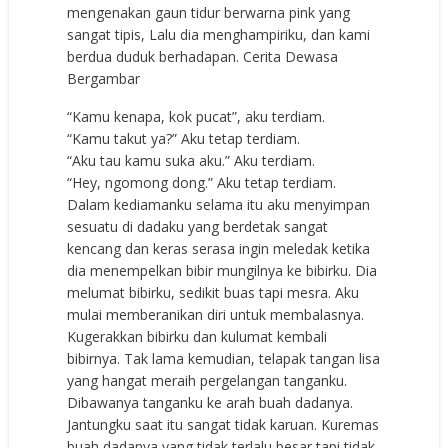
mengenakan gaun tidur berwarna pink yang
sangat tipis, Lalu dia menghampiriku, dan kami
berdua duduk berhadapan. Cerita Dewasa
Bergambar
“Kamu kenapa, kok pucat”, aku terdiam.
“Kamu takut ya?” Aku tetap terdiam.
“Aku tau kamu suka aku.” Aku terdiam.
“Hey, ngomong dong.” Aku tetap terdiam.
Dalam kediamanku selama itu aku menyimpan
sesuatu di dadaku yang berdetak sangat
kencang dan keras serasa ingin meledak ketika
dia menempelkan bibir mungilnya ke bibirku. Dia
melumat bibirku, sedikit buas tapi mesra. Aku
mulai memberanikan diri untuk membalasnya.
Kugerakkan bibirku dan kulumat kembali
bibirnya. Tak lama kemudian, telapak tangan lisa
yang hangat meraih pergelangan tanganku.
Dibawanya tanganku ke arah buah dadanya.
Jantungku saat itu sangat tidak karuan. Kuremas
buah dadanya yang tidak terlalu besar tapi tidak