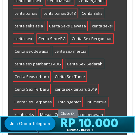
cerita indo sex
Cerita Mesum
Cerita Ngentot
cerita panas
cerita panas 2018
Cerita Seks
cerita seks asia
Cerita Seks Dewasa
cerita seksi
cerita sex
Cerita Sex ABG
Cerita Sex Bergambar
Cerita sex dewasa
cerita sex mertua
cerita sex pembantu ABG
Cerita Sex Sedarah
Cerita Sexs erbaru
Cerita Sex Tante
Cerita Sex Terbaru
cerita sex terbaru 2019
Cerita Sex Terpanas
Foto ngentot
ibu mertua
Close (X)
kisah seks
Mesum Cerita
ngentot perawan
Join Group Telegram
Perawan
perawan bugil
pusat cerita dewasa