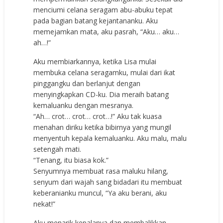
menciumi celana seragam abu-abuku tepat
pada bagian batang kejantananku. Aku
memejamkan mata, aku pasrah, “Aku… aku…
ah…!”
Aku membiarkannya, ketika Lisa mulai
membuka celana seragamku, mulai dari ikat
pinggangku dan berlanjut dengan
menyingkapkan CD-ku. Dia meraih batang
kemaluanku dengan mesranya.
“Ah… crot… crot… crot…!” Aku tak kuasa
menahan diriku ketika bibirnya yang mungil
menyentuh kepala kemaluanku. Aku malu, malu
setengah mati.
“Tenang, itu biasa kok.”
Senyumnya membuat rasa maluku hilang,
senyum dari wajah sang bidadari itu membuat
keberanianku muncul, “Ya aku berani, aku
nekat!”
Aku menarik kepalanya dan membalikkan