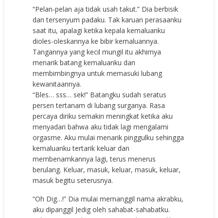
“Pelan-pelan aja tidak usah takut.” Dia berbisik
dan tersenyum padaku. Tak karuan perasaanku
saat itu, apalagi ketika kepala kemaluanku
dioles-oleskannya ke bibir kemaluannya.
Tangannya yang kecil mungil itu akhirnya
menarik batang kemaluanku dan
membimbingnya untuk memasuki lubang
kewanitaannya.
“Bles… sss… sek!” Batangku sudah seratus
persen tertanam di lubang surganya. Rasa
percaya diriku semakin meningkat ketika aku
menyadari bahwa aku tidak lagi mengalami
orgasme. Aku mulai menarik pinggulku sehingga
kemaluanku tertarik keluar dan
membenamkannya lagi, terus menerus
berulang. Keluar, masuk, keluar, masuk, keluar,
masuk begitu seterusnya.
“Oh Dig…!” Dia mulai memanggil nama akrabku,
aku dipanggil Jedig oleh sahabat-sahabatku.