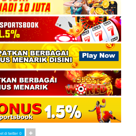
t di twitter
0