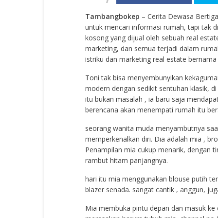
Tambangbokep
– Cerita Dewasa Bertiga
untuk mencari informasi rumah, tapi tak d
kosong yang dijual oleh sebuah real estate
marketing, dan semua terjadi dalam rumah
istriku dan marketing real estate bernama
Toni tak bisa menyembunyikan kekaguman
modern dengan sedikit sentuhan klasik, d
itu bukan masalah , ia baru saja mendapa
berencana akan menempati rumah itu bersa
seorang wanita muda menyambutnya saat t
memperkenalkan diri. Dia adalah mia , br
Penampilan mia cukup menarik, dengan ting
rambut hitam panjangnya.
hari itu mia menggunakan blouse putih ter
blazer senada. sangat cantik , anggun, jug
Mia membuka pintu depan dan masuk ke da