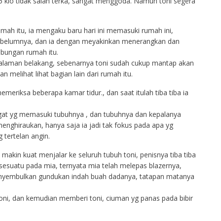
 klo tidak salah terka, sangat menggoda. Namun toni segera
ah itu, ia mengaku baru hari ini memasuki rumah ini,
ebelumnya, dan ia dengan meyakinkan menerangkan dan
bungan rumah itu.
halaman belakang, sebenarnya toni sudah cukup mantap akan
n melihat lihat bagian lain dari rumah itu.
memeriksa beberapa kamar tidur., dan saat itulah tiba tiba ia
t yg memasuki tubuhnya , dan tubuhnya dan kepalanya
menghiraukan, hanya saja ia jadi tak fokus pada apa yg
 tertelan angin.
 makin kuat menjalar ke seluruh tubuh toni, penisnya tiba tiba
 sesuatu pada mia, ternyata mia telah melepas blazernya,
enyembulkan gundukan indah buah dadanya, tatapan matanya
oni, dan kemudian memberi toni, ciuman yg panas pada bibir