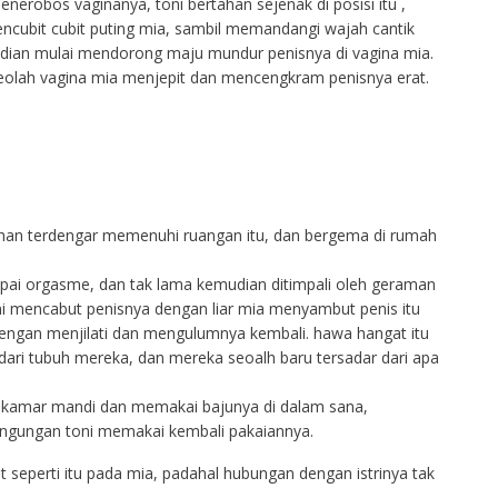
nerobos vaginanya, toni bertahan sejenak di posisi itu ,
cubit cubit puting mia, sambil memandangi wajah cantik
udian mulai mendorong maju mundur penisnya di vagina mia.
olah vagina mia menjepit dan mencengkram penisnya erat.
tihan terdengar memenuhi ruangan itu, dan bergema di rumah
pai orgasme, dan tak lama kemudian ditimpali oleh geraman
ni mencabut penisnya dengan liar mia menyambut penis itu
ngan menjilati dan mengulumnya kembali. hawa hangat itu
 dari tubuh mereka, dan mereka seoalh baru tersadar dari apa
 kamar mandi dan memakai bajunya di dalam sana,
ingungan toni memakai kembali pakaiannya.
 seperti itu pada mia, padahal hubungan dengan istrinya tak