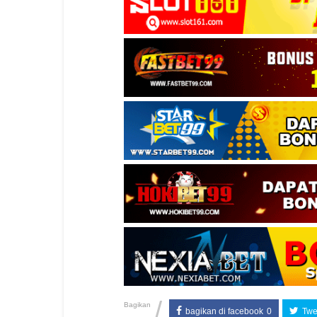
/
Bagikan
bagikan di facebook
0
Twee