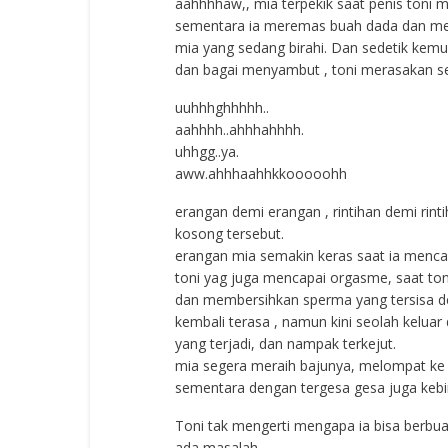
aahhhhaw,, mia terpekik saat penis toni me
sementara ia meremas buah dada dan men
mia yang sedang birahi. Dan sedetik kem
dan bagai menyambut , toni merasakan se
uuhhhghhhhh..
aahhhh..ahhhahhhh.
uhhgg..ya.
aww.ahhhaahhkkooooohh
erangan demi erangan , rintihan demi rin
kosong tersebut.
erangan mia semakin keras saat ia menca
toni yag juga mencapai orgasme, saat to
dan membersihkan sperma yang tersisa de
kembali terasa , namun kini seolah keluar
yang terjadi, dan nampak terkejut.
mia segera meraih bajunya, melompat ke
sementara dengan tergesa gesa juga keb
Toni tak mengerti mengapa ia bisa berbuat
ada masalah.