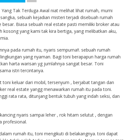
 Yang Tak Terduga Awal niat melihat lihat rumah, murni
isangka, sebuah kejadian misteri terjadi disebuah rumah
 besar. Biasa sebuah real estate pasti memiliki broker atau
 kosong yang kami tak kira bertiga, yang melibatkan aku,
 mia.
nya pada rumah itu, nyaris sempurna!!. sebuah rumah
i lingkungan yang nyaman. Bagi toni berapapun harga rumah
tkan harta warisan yg jumlahnya sangat besar. Toni
ma istri tercintanya.
oni keluar dari mobil, tersenyum , berjabat tangan dan
oker real estate yangg menawarkan rumah itu pada toni.
gi rata rata, ditunjang bentuk tubuh yang indah seksi, dan
kancing nyaris sampai leher , rok hitam selutut , dengan
a profesional.
lam rumah itu, toni mengikuti di belakangnya. toni dapat