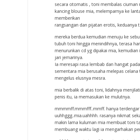
secara otomatis , toni membalas ciuman 
kancing blouse mia, melemparnya ke lantai
memberikan
rangsangan dan pijatan erotis, keduanya
mereka berdua kemudian menuju ke sebuah 
tubuh toni hingga menindihnya, terasa han
menurunkan cd yg dipakai mia, kemudian
jari jemarinya.
Ia meresapi rasa lembab dan hangat pada 
sementara mia berusaha melepas celana t
mengelus elusnya mesra.
mia berbalik di atas toni, lidahnya menjil
penis itu, ia memasukan ke mulutnya.
mmmmff.mmmfff..mmff. hanya terdengar
uuhhggg..mia.uahhhh. rasanya nikmat seka
makin lama kuluman mia membuat toni tak t
membuang waktu lagi ia mengarhakan pen