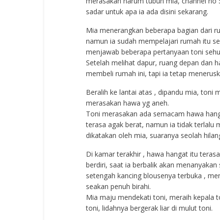
merasakan harum tubuh mia, channel no 5
sadar untuk apa ia ada disini sekarang.
Mia menerangkan beberapa bagian dari rum
namun ia sudah mempelajari rumah itu s
menjawab beberapa pertanyaan toni sehu
Setelah melihat dapur, ruang depan dan 
membeli rumah ini, tapi ia tetap meneruska
Beralih ke lantai atas , dipandu mia, toni 
merasakan hawa yg aneh.
Toni merasakan ada semacam hawa hanga
terasa agak berat, namun ia tidak terlalu 
dikatakan oleh mia, suaranya seolah hilang
Di kamar terakhir , hawa hangat itu terasa
berdiri, saat ia berbalik akan menanyakan
setengah kancing blousenya terbuka , m
seakan penuh birahi.
Mia maju mendekati toni, meraih kepala t
toni, lidahnya bergerak liar di mulut toni.