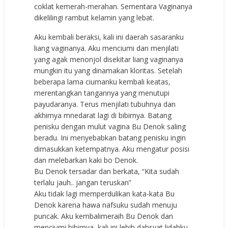
coklat kemerah-merahan. Sementara Vaginanya
dikelilingi rambut kelamin yang lebat.
Aku kembali beraksi, kali ini daerah sasaranku
liang vaginanya. Aku menciumi dan menjilati
yang agak menonjol disekitar liang vaginanya
mungkin itu yang dinamakan kloritas. Setelah
beberapa lama ciumanku kembali keatas,
merentangkan tangannya yang menutupi
payudaranya. Terus menjilati tubuhnya dan
akhirnya mnedarat lagi di bibirnya. Batang
penisku dengan mulut vagina Bu Denok saling
beradu. Ini menyebabkan batang penisku ingin
dimasukkan ketempatnya. Aku mengatur posisi
dan melebarkan kaki bo Denok.
Bu Denok tersadar dan berkata, “Kita sudah
terlalu jauh.. jangan teruskan”
Aku tidak lagi memperdulikan kata-kata Bu
Denok karena hawa nafsuku sudah menuju
puncak. Aku kembalimeraih Bu Denok dan
menciumi bibirnya, kali ini lebih dahsyat lidahku