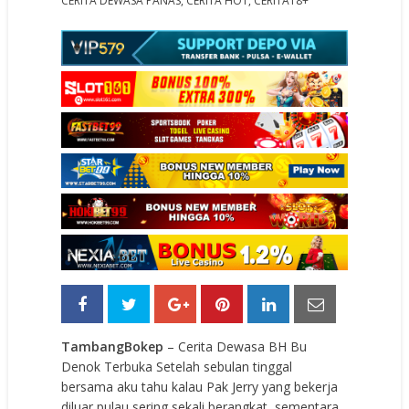
CERITA DEWASA PANAS
,
CERITA HOT
,
CERITA18+
TambangBokep
– Cerita Dewasa BH Bu
Denok Terbuka Setelah sebulan tinggal
bersama aku tahu kalau Pak Jerry yang bekerja
diluar pulau sering sekali berangkat, sementara