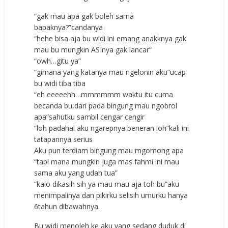
“gak mau apa gak boleh sama
bapaknya?”candanya
“hehe bisa aja bu widi ini emang anakknya gak
mau bu mungkin ASInya gak lancar”
“owh…gitu ya”
“gimana yang katanya mau ngelonin aku”ucap
bu widi tiba tiba
“eh eeeeehh…mmmmmm waktu itu cuma
becanda bu,dari pada bingung mau ngobrol
apa”sahutku sambil cengar cengir
“loh padahal aku ngarepnya beneran loh”kali ini
tatapannya serius
Aku pun terdiam bingung mau mgomong apa
“tapi mana mungkin juga mas fahmi ini mau
sama aku yang udah tua”
“kalo dikasih sih ya mau mau aja toh bu”aku
menimpalinya dan pikirku selisih umurku hanya
6tahun dibawahnya.
Bu widi menoleh ke aku yang sedang duduk di