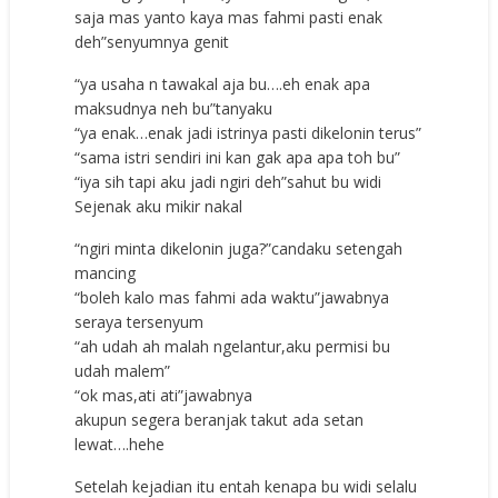
saja mas yanto kaya mas fahmi pasti enak
deh”senyumnya genit
“ya usaha n tawakal aja bu….eh enak apa
maksudnya neh bu”tanyaku
“ya enak…enak jadi istrinya pasti dikelonin terus”
“sama istri sendiri ini kan gak apa apa toh bu”
“iya sih tapi aku jadi ngiri deh”sahut bu widi
Sejenak aku mikir nakal
“ngiri minta dikelonin juga?”candaku setengah
mancing
“boleh kalo mas fahmi ada waktu”jawabnya
seraya tersenyum
“ah udah ah malah ngelantur,aku permisi bu
udah malem”
“ok mas,ati ati”jawabnya
akupun segera beranjak takut ada setan
lewat….hehe
Setelah kejadian itu entah kenapa bu widi selalu