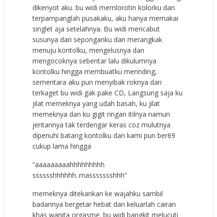
dikenyot aku. bu widi memlorotin kolorku dan
terpampanglah pusakaku, aku hanya memakai
singlet aja setelahnya. Bu widi mencabut
susunya dari seponganku dan merangkak
menuju kontolku, mengelusnya dan
mengocoknya sebentar lalu dikulumnya
kontolku hingga membuatku merinding,
sementara aku pun menyibak roknya dan
terkaget bu widi gak pake CD, Langsung saja ku
jilat memeknya yang udah basah, ku jilat
memeknya dan ku gigit ringan itilnya namun
jeritannya tak terdengar keras coz mulutnya
dipenuhi batang kontolku dan kami pun ber69
cukup lama hingga
“aaaaaaaaahhhhhhhhh
sssssshhhhhh..massssssshhh”
memeknya ditekankan ke wajahku sambil
badannya bergetar hebat dan keluarlah cairan
khas wanita orgasme. bu widi bangkit melucuti