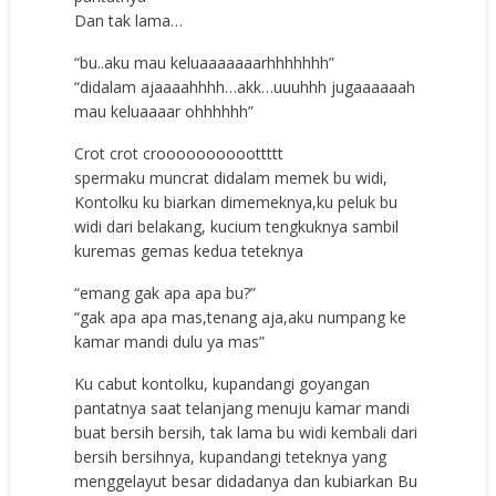
Dan tak lama…
“bu..aku mau keluaaaaaaarhhhhhhh”
“didalam ajaaaahhhh…akk…uuuhhh jugaaaaaah
mau keluaaaar ohhhhhh”
Crot crot croooooooooottttt
spermaku muncrat didalam memek bu widi,
Kontolku ku biarkan dimemeknya,ku peluk bu
widi dari belakang, kucium tengkuknya sambil
kuremas gemas kedua teteknya
“emang gak apa apa bu?”
“gak apa apa mas,tenang aja,aku numpang ke
kamar mandi dulu ya mas”
Ku cabut kontolku, kupandangi goyangan
pantatnya saat telanjang menuju kamar mandi
buat bersih bersih, tak lama bu widi kembali dari
bersih bersihnya, kupandangi teteknya yang
menggelayut besar didadanya dan kubiarkan Bu