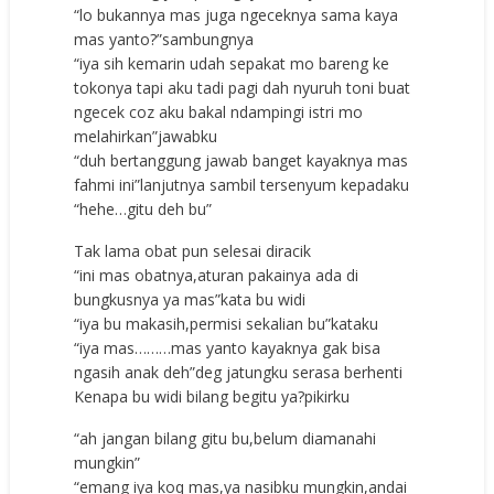
“lo bukannya mas juga ngeceknya sama kaya
mas yanto?”sambungnya
“iya sih kemarin udah sepakat mo bareng ke
tokonya tapi aku tadi pagi dah nyuruh toni buat
ngecek coz aku bakal ndampingi istri mo
melahirkan”jawabku
“duh bertanggung jawab banget kayaknya mas
fahmi ini”lanjutnya sambil tersenyum kepadaku
“hehe…gitu deh bu”
Tak lama obat pun selesai diracik
“ini mas obatnya,aturan pakainya ada di
bungkusnya ya mas”kata bu widi
“iya bu makasih,permisi sekalian bu”kataku
“iya mas………mas yanto kayaknya gak bisa
ngasih anak deh”deg jatungku serasa berhenti
Kenapa bu widi bilang begitu ya?pikirku
“ah jangan bilang gitu bu,belum diamanahi
mungkin”
“emang iya koq mas,ya nasibku mungkin,andai