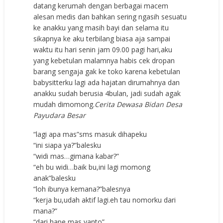
datang kerumah dengan berbagai macem
alesan medis dan bahkan sering ngasih sesuatu
ke anakku yang masih bayi dan selama itu
sikapnya ke aku terbilang biasa aja sampai
waktu itu hari senin jam 09.00 pagi hari,aku
yang kebetulan malamnya habis cek dropan
barang sengaja gak ke toko karena kebetulan
babysitterku lagi ada hajatan dirumahnya dan
anakku sudah berusia 4bulan, jadi sudah agak
mudah dimomong.
Cerita Dewasa Bidan Desa
Payudara Besar
“lagi apa mas”sms masuk dihapeku
“ini siapa ya?”balesku
“widi mas…gimana kabar?”
“eh bu widi…baik bu,ini lagi momong
anak”balesku
“loh ibunya kemana?”balesnya
“kerja bu,udah aktif lagi.eh tau nomorku dari
mana?”
“dari hape mas yanto”