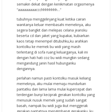
semakin dekat dengan kenikmatan orgasmenya
“aaaaaaaaaccchhhhhhhh…”
tubuhnya menggelinjang kuat ketika cairan
wanitanya keluar membasahi memeknya, aku
segera bangkit dan melepas celana jeansku
beserta cd dan jaket yang kupakai, kubiarkan
kaos tetap menempel ditubuhku,ku arahkan
kontolku ke memek bu widi yang masih
terlentang di sofa ruang keluarganya, kali ini
dengan hati hati coz bu widi mungkin sedang
mengandung janin hasil hubunganku
dengannya.
perlahan namun pasti kontolku masuk keliang
memeknya, aku mulai memaju mundurkan
pantatku dan lama lama mulai kupercepat dan
terdengan bunyi keciprak gerakan kontolku yang
menusuk nusuk memek yang sudah sangat
basah, nampak bu widi juga ikut menggerak
gerakan pantatnya mengimbangi gerakanku. ku