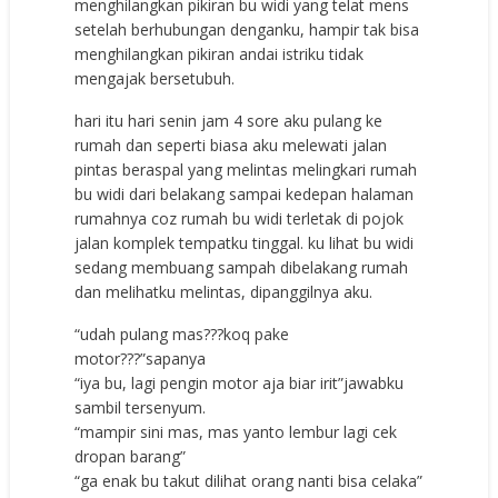
menghilangkan pikiran bu widi yang telat mens
setelah berhubungan denganku, hampir tak bisa
menghilangkan pikiran andai istriku tidak
mengajak bersetubuh.
hari itu hari senin jam 4 sore aku pulang ke
rumah dan seperti biasa aku melewati jalan
pintas beraspal yang melintas melingkari rumah
bu widi dari belakang sampai kedepan halaman
rumahnya coz rumah bu widi terletak di pojok
jalan komplek tempatku tinggal. ku lihat bu widi
sedang membuang sampah dibelakang rumah
dan melihatku melintas, dipanggilnya aku.
“udah pulang mas???koq pake
motor???”sapanya
“iya bu, lagi pengin motor aja biar irit”jawabku
sambil tersenyum.
“mampir sini mas, mas yanto lembur lagi cek
dropan barang”
“ga enak bu takut dilihat orang nanti bisa celaka”