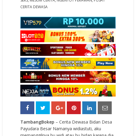
SEKS
,
MESUM CERITA
,
NGENTOT PERAWAN
,
PUSAT
CERITA DEWASA
TambangBokep
– Cerita Dewasa Bidan Desa
Payudara Besar Namanya widiastuti, aku
memanggilnya bu widi atau bu bidan karena dia