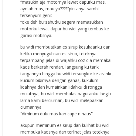
“masukin aja motornya lewat dapurku mas,
ayolah mas, mau ya????”pintanya sambil
tersenyum genit
“oke deh bu”sahutku segera memasukkan
motorku lewat dapur bu widi yang tembus ke
garasi mobilnya.
bu widi membuatkan es sirup kesukaanku dan
ketika menyuguhkan es sirup, teteknya
terpampang jelas di wajahku coz dia memakai
kaos berkerah rendah, langsung ku tarik
tangannya hingga bu widi tersungkur ke arahku,
kucium bibirnya dengan ganas, kukulum
lidahnya dan kumainkan lidahku di rongga
mulutnya, bu widi membalas pagutanku. begitu
lama kami berciuman, bu widi melepaskan
ciumannya
“diminum dulu mas kan cape n haus”
akupun meminum es sirup dan kulihat bu widi
membuka kaosnya dan terlihat jelas teteknya