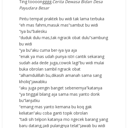
Ting toooongggg.
Cerita Dewasa Bidan Desa
Payudara Besar
Pintu tempat praktek bu widi tak lama terbuka
“eh mas fahmi,masuk mas”sambut bu widi
“iya bu”balesku
“duduk dulu mas,tak ngracik obat dulu”sambung
bu widi
“ya bu”aku cuma ber-iya iya aja
“enak ya mas udah punya istri cantik sekarang
sudah ada dede juga,cowok lagi”bu widi mulai
buka obrolan sambil ngracik obat
“alhamdulillah bu,dikasih amanah sama sang
kholiq”jawabku
“aku juga pengin banget sebenernya”katanya
“ya tinggal bilang aja sama mas yanto donk
bu”lanjutku
“emang mas yanto kemana bu koq gak
keliatan”aku coba ganti topik obrolan
“tadi sih telpon katanya mo ngecek barang yang
baru datang,jadi pulangnya telat”jawab bu widi