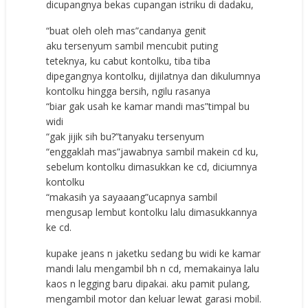
dicupangnya bekas cupangan istriku di dadaku,
“buat oleh oleh mas”candanya genit
aku tersenyum sambil mencubit puting
teteknya, ku cabut kontolku, tiba tiba
dipegangnya kontolku, dijilatnya dan dikulumnya
kontolku hingga bersih, ngilu rasanya
“biar gak usah ke kamar mandi mas”timpal bu
widi
“gak jijik sih bu?”tanyaku tersenyum
“enggaklah mas”jawabnya sambil makein cd ku,
sebelum kontolku dimasukkan ke cd, diciumnya
kontolku
“makasih ya sayaaang”ucapnya sambil
mengusap lembut kontolku lalu dimasukkannya
ke cd.
kupake jeans n jaketku sedang bu widi ke kamar
mandi lalu mengambil bh n cd, memakainya lalu
kaos n legging baru dipakai. aku pamit pulang,
mengambil motor dan keluar lewat garasi mobil.