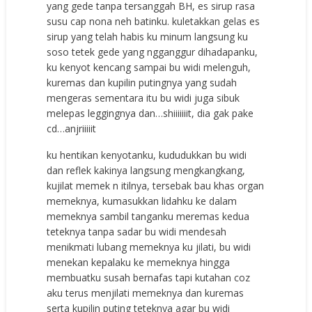
yang gede tanpa tersanggah BH, es sirup rasa
susu cap nona neh batinku. kuletakkan gelas es
sirup yang telah habis ku minum langsung ku
soso tetek gede yang ngganggur dihadapanku,
ku kenyot kencang sampai bu widi melenguh,
kuremas dan kupilin putingnya yang sudah
mengeras sementara itu bu widi juga sibuk
melepas leggingnya dan…shiiiiiiit, dia gak pake
cd…anjriiiiit
ku hentikan kenyotanku, kududukkan bu widi
dan reflek kakinya langsung mengkangkang,
kujilat memek n itilnya, tersebak bau khas organ
memeknya, kumasukkan lidahku ke dalam
memeknya sambil tanganku meremas kedua
teteknya tanpa sadar bu widi mendesah
menikmati lubang memeknya ku jilati, bu widi
menekan kepalaku ke memeknya hingga
membuatku susah bernafas tapi kutahan coz
aku terus menjilati memeknya dan kuremas
serta kupilin puting teteknya agar bu widi