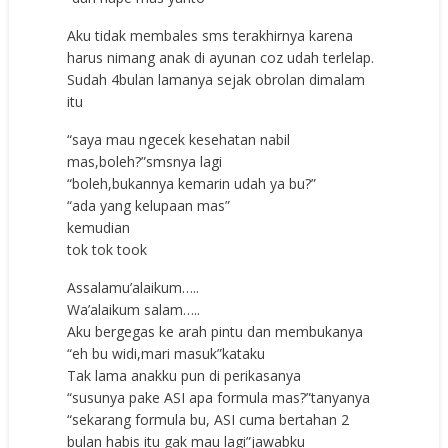
Aku tidak membales sms terakhirnya karena
harus nimang anak di ayunan coz udah terlelap.
Sudah 4bulan lamanya sejak obrolan dimalam
itu
“saya mau ngecek kesehatan nabil
mas,boleh?”smsnya lagi
“boleh,bukannya kemarin udah ya bu?”
“ada yang kelupaan mas”
kemudian
tok tok took
Assalamu’alaikum…..
Wa’alaikum salam…..
Aku bergegas ke arah pintu dan membukanya
“eh bu widi,mari masuk”kataku
Tak lama anakku pun di perikasanya
“susunya pake ASI apa formula mas?”tanyanya
“sekarang formula bu, ASI cuma bertahan 2
bulan habis itu gak mau lagi”jawabku