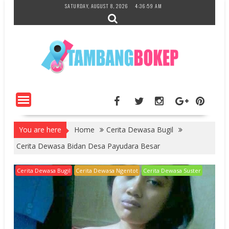
Skip
SATURDAY, AUGUST 8, 2026
4:37:00 AM
to
content
You are here
Home
Cerita Dewasa Bugil
Cerita Dewasa Bidan Desa Payudara Besar
Cerita Dewasa Bugil
Cerita Dewasa Ngentot
Cerita Dewasa Suster