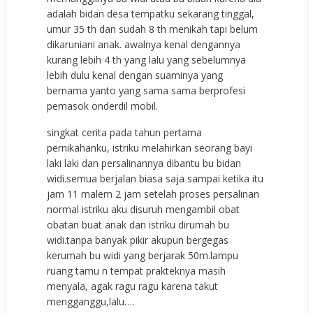
adalah bidan desa tempatku sekarang tinggal,
umur 35 th dan sudah 8 th menikah tapi belum
dikaruniani anak. awalnya kenal dengannya
kurang lebih 4 th yang lalu yang sebelumnya
lebih dulu kenal dengan suaminya yang
bernama yanto yang sama sama berprofesi
pemasok onderdil mobil.
singkat cerita pada tahun pertama
pernikahanku, istriku melahirkan seorang bayi
laki laki dan persalinannya dibantu bu bidan
widi.semua berjalan biasa saja sampai ketika itu
jam 11 malem 2 jam setelah proses persalinan
normal istriku aku disuruh mengambil obat
obatan buat anak dan istriku dirumah bu
widi.tanpa banyak pikir akupun bergegas
kerumah bu widi yang berjarak 50m.lampu
ruang tamu n tempat prakteknya masih
menyala, agak ragu ragu karena takut
mengganggu,lalu….