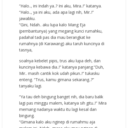
“Halo.., ini Indah ya..? Ini aku, Mira..!” katanya.
“Halo.., ya ini aku, ada apa lagi nih, Mir..!”
jawabku.
“Gini, Ndah.. aku lupa kalo Mang Eja
(pembantunya) yang megang kunci rumahku,
padahal tadi pas dia mau berangkat ke
rumahnya (di Karawang) aku taruh kuncinya di
tasnya,
soalnya kebelet pipis, trus aku lupa deh, dan
kuncinya kebawa dia..!” katanya panjang.“Duh,
Mir.. masih cantik kok udah pikun..!” tukasku
enteng. “Trus, kamu gimana sekarang..?”
tanyaku lagi.
“Ya tau deh bingung banget nih, dia baru balik
lagi pas minggu malem, katanya sih gitu..!” Mira
memang nadanya waktu itu lagi kesal dan
bingung.
“Gimana kalo aku nginep di rumahmu aja