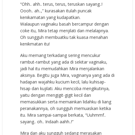
“Ohh.. ahh.. terus, terus, teruskan sayang..!
Oooh.. ah..,” kurasakan itulah puncak
kenikamatan yang kudapatkan.
Walaupun vaginaku basah bercampur dengan
coke itu, Mira tetap menjilati dan melalapnya.
Oh sungguh membuatku tak kuasa menahan
kenikmatan itu!
Aku memang terkadang sering mencukur
rambut-rambut yang ada di sekitar vaginaku,
jadi hal itu memudahkan Mira menjalankan
aksinya. Begitu juga Mira, vaginanya yang ada di
hadapan wajahku kucium kecil, lalu kuhisap-
hisap dan kujilati. Aku mencoba mengikutinya,
yaitu dengan mengigit-gigit kecil dan
memasukkan serta memainkan lidahku di liang
peranakannya, oh sungguh memuaskan ketika
itu. Mira sampai-sampai berkata, “Uuhmmf..
sayang.. oh.. Indaah aahh..!”
Mira dan aku sungguh sedang merasakan