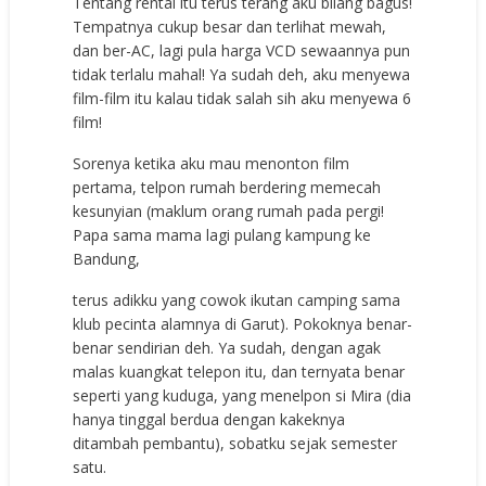
Tentang rental itu terus terang aku bilang bagus!
Tempatnya cukup besar dan terlihat mewah,
dan ber-AC, lagi pula harga VCD sewaannya pun
tidak terlalu mahal! Ya sudah deh, aku menyewa
film-film itu kalau tidak salah sih aku menyewa 6
film!
Sorenya ketika aku mau menonton film
pertama, telpon rumah berdering memecah
kesunyian (maklum orang rumah pada pergi!
Papa sama mama lagi pulang kampung ke
Bandung,
terus adikku yang cowok ikutan camping sama
klub pecinta alamnya di Garut). Pokoknya benar-
benar sendirian deh. Ya sudah, dengan agak
malas kuangkat telepon itu, dan ternyata benar
seperti yang kuduga, yang menelpon si Mira (dia
hanya tinggal berdua dengan kakeknya
ditambah pembantu), sobatku sejak semester
satu.