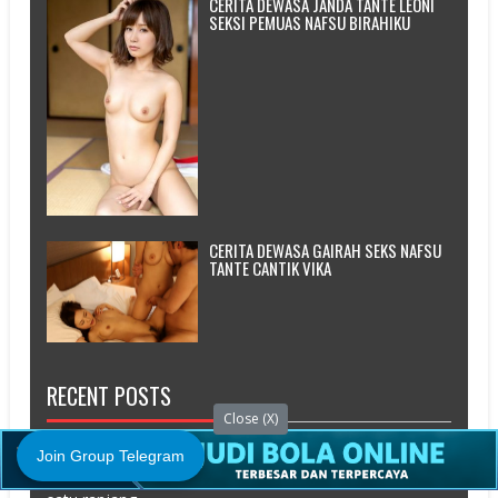
CERITA DEWASA JANDA TANTE LEONI
SEKSI PEMUAS NAFSU BIRAHIKU
CERITA DEWASA GAIRAH SEKS NAFSU
TANTE CANTIK VIKA
RECENT POSTS
Close (X)
Cerita Dewasa Kuperkosa Cewe Yang Baru Aku Kenal
Join Group Telegram
Cerita Dewasa Kenikmatan bersama dua pria dalam