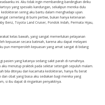
adaanku ini. Aku tidak ingin membanding-bandingkan diriku
 Hartoyo yang spesialis kandungan, sekalipun mereka dulu
 kedokteran sering aku bantu dalam menghadapi ujian.
angat cemerlang di bumi pertiwi, bukan hanya ketenaran
by Benz, Toyota Land Cruiser, Pondok Indah, Permata Hijau,
rakat kelas bawah, yang sangat memerlukan pelayanan
eh kepuasan secara batiniah, karena aku dapat melayani
 aku pun memperoleh kepuasan yang amat sangat di bidang
i pasien yang katanya sedang sakit parah di rumahnya.
h aku menutup praktek pada sekitar setengah sepuluh malam.
h bila ditinjau dari kacamata kedokteran, hanya flu berat
an dan obat yang biasa aku sediakan bagi mereka yang
si ibu dapat di ringankan penyakitnya.