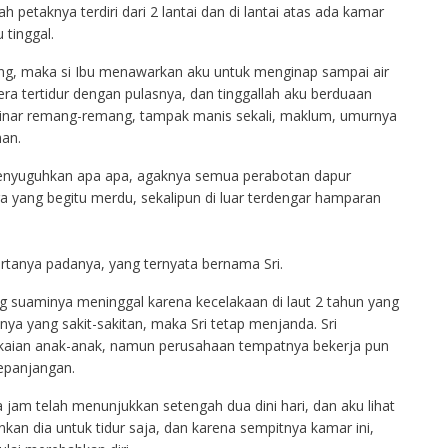
petaknya terdiri dari 2 lantai dan di lantai atas ada kamar
 tinggal.
ng, maka si Ibu menawarkan aku untuk menginap sampai air
gera tertidur dengan pulasnya, dan tinggallah aku berduaan
 sinar remang-remang, tampak manis sekali, maklum, umurnya
han.
menyuguhkan apa apa, agaknya semua perabotan dapur
 yang begitu merdu, sekalipun di luar terdengar hamparan
rtanya padanya, yang ternyata bernama Sri.
ng suaminya meninggal karena kecelakaan di laut 2 tahun yang
nya yang sakit-sakitan, maka Sri tetap menjanda. Sri
akaian anak-anak, namun perusahaan tempatnya bekerja pun
epanjangan.
a jam telah menunjukkan setengah dua dini hari, dan aku lihat
nkan dia untuk tidur saja, dan karena sempitnya kamar ini,