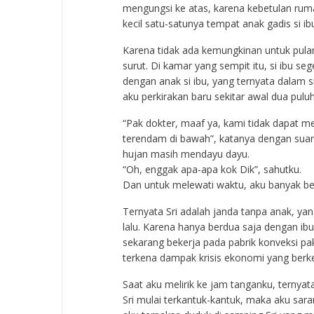
mengungsi ke atas, karena kebetulan rumah 
kecil satu-satunya tempat anak gadis si ibu
Karena tidak ada kemungkinan untuk pula
surut. Di kamar yang sempit itu, si ibu se
dengan anak si ibu, yang ternyata dalam
aku perkirakan baru sekitar awal dua pulu
“Pak dokter, maaf ya, kami tidak dapat 
terendam di bawah”, katanya dengan suara
hujan masih mendayu dayu.
“Oh, enggak apa-apa kok Dik”, sahutku.
Dan untuk melewati waktu, aku banyak be
Ternyata Sri adalah janda tanpa anak, ya
lalu. Karena hanya berdua saja dengan ibu
sekarang bekerja pada pabrik konveksi p
terkena dampak krisis ekonomi yang berk
Saat aku melirik ke jam tanganku, ternyat
Sri mulai terkantuk-kantuk, maka aku sara