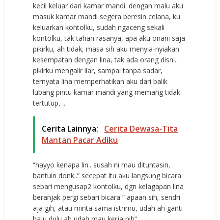
kecil keluar dari kamar mandi. dengan malu aku
masuk kamar mandi segera beresin celana, ku
keluarkan kontolku, sudah ngaceng sekali
kontolku, tak tahan rasanya, apa aku onani saja
pikirku, ah tidak, masa sih aku menyia-nyiakan
kesempatan dengan lina, tak ada orang disni..
pikirku mengalir liar, sampai tanpa sadar,
ternyata lina memperhatikan aku dari balik
lubang pintu kamar mandi yang memang tidak
tertutup, ..
Cerita Lainnya:
Cerita Dewasa-Tita
Mantan Pacar Adiku
“hayyo kenapa lin.. susah ni mau dituntasin,
bantuin donk..” secepat itu aku langsung bicara
sebari mengusap2 kontolku, dgn kelagapan lina
beranjak pergi sebari bicara ” apaan sih, sendri
aja gih, atau minta sama istrimu, udah ah ganti
baju dulu ah udah mau kerja nih”