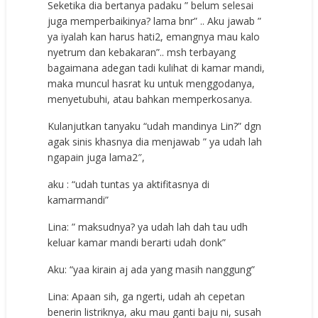
Seketika dia bertanya padaku ” belum selesai
juga memperbaikinya? lama bnr” .. Aku jawab ”
ya iyalah kan harus hati2, emangnya mau kalo
nyetrum dan kebakaran”.. msh terbayang
bagaimana adegan tadi kulihat di kamar mandi,
maka muncul hasrat ku untuk menggodanya,
menyetubuhi, atau bahkan memperkosanya.
Kulanjutkan tanyaku “udah mandinya Lin?” dgn
agak sinis khasnya dia menjawab ” ya udah lah
ngapain juga lama2″,
aku : “udah tuntas ya aktifitasnya di
kamarmandi”
Lina: ” maksudnya? ya udah lah dah tau udh
keluar kamar mandi berarti udah donk”
Aku: “yaa kirain aj ada yang masih nanggung”
Lina: Apaan sih, ga ngerti, udah ah cepetan
benerin listriknya, aku mau ganti baju ni, susah