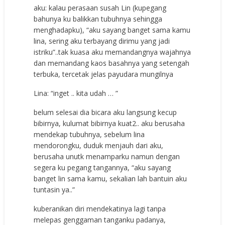
aku: kalau perasaan susah Lin (kupegang
bahunya ku balikkan tubuhnya sehingga
menghadapku), “aku sayang banget sama kamu
lina, sering aku terbayang dirimu yang jadi
istriku”..tak kuasa aku memandangnya wajahnya
dan memandang kaos basahnya yang setengah
terbuka, tercetak jelas payudara mungilnya
Lina: “inget .. kita udah … ”
belum selesai dia bicara aku langsung kecup
bibirnya, kulumat bibirnya kuat2.. aku berusaha
mendekap tubuhnya, sebelum lina
mendorongku, duduk menjauh dari aku,
berusaha unutk menamparku namun dengan
segera ku pegang tangannya, “aku sayang
banget lin sama kamu, sekalian lah bantuin aku
tuntasin ya..”
kuberanikan diri mendekatinya lagi tanpa
melepas genggaman tanganku padanya,