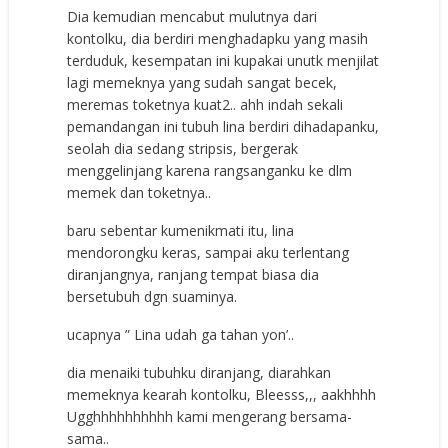
Dia kemudian mencabut mulutnya dari
kontolku, dia berdiri menghadapku yang masih
terduduk, kesempatan ini kupakai unutk menjilat
lagi memeknya yang sudah sangat becek,
meremas toketnya kuat2.. ahh indah sekali
pemandangan ini tubuh lina berdiri dihadapanku,
seolah dia sedang stripsis, bergerak
menggelinjang karena rangsanganku ke dlm
memek dan toketnya..
baru sebentar kumenikmati itu, lina
mendorongku keras, sampai aku terlentang
diranjangnya, ranjang tempat biasa dia
bersetubuh dgn suaminya.
ucapnya ” Lina udah ga tahan yon’..
dia menaiki tubuhku diranjang, diarahkan
memeknya kearah kontolku, Bleesss,,, aakhhhh
Ugghhhhhhhhhh kami mengerang bersama-
sama..