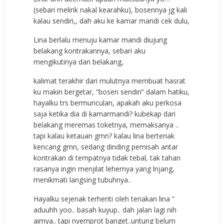
(sebari melirik nakal kearahku), bosennya jg kali
kalau sendiri,, dah aku ke kamar mandi cek dulu,
Lina berlalu menuju kamar mandi diujung
belakang kontrakannya, sebari aku
mengikutinya dari belakang,
kalimat terakhir dari mulutnya membuat hasrat
ku makin bergetar, “bosen sendiri” dalam hatiku,
hayalku trs bermunculan, apakah aku perkosa
saja ketika dia di kamarmandi? kubekap dari
belakang meremas toketnya, memaksanya ..
tapi kalau ketauan gmn? kalau lina berteriak
kencang gmn, sedang dinding pemisah antar
kontrakan di tempatnya tidak tebal, tak tahan
rasanya ingin menjilat lehernya yang lnjang,
menikmati langsing tubuhnya..
Hayalku sejenak terhenti oleh teriakan lina ”
aduuhh yoo.. basah kuyup.. dah jalan lagi nih
airnya.. tapi nyemprot banget..untung belum