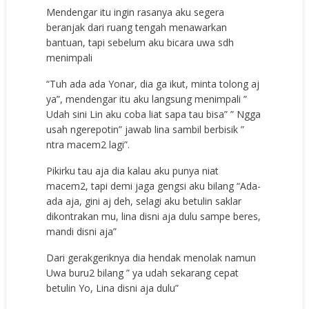
Mendengar itu ingin rasanya aku segera
beranjak dari ruang tengah menawarkan
bantuan, tapi sebelum aku bicara uwa sdh
menimpali
“Tuh ada ada Yonar, dia ga ikut, minta tolong aj
ya”, mendengar itu aku langsung menimpali ”
Udah sini Lin aku coba liat sapa tau bisa” ” Ngga
usah ngerepotin” jawab lina sambil berbisik ”
ntra macem2 lagi”.
Pikirku tau aja dia kalau aku punya niat
macem2, tapi demi jaga gengsi aku bilang “Ada-
ada aja, gini aj deh, selagi aku betulin saklar
dikontrakan mu, lina disni aja dulu sampe beres,
mandi disni aja”
Dari gerakgeriknya dia hendak menolak namun
Uwa buru2 bilang ” ya udah sekarang cepat
betulin Yo, Lina disni aja dulu”