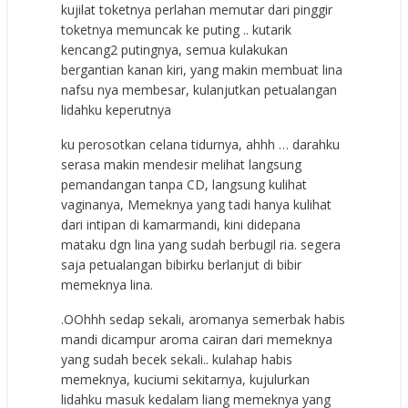
kujilat toketnya perlahan memutar dari pinggir
toketnya memuncak ke puting .. kutarik
kencang2 putingnya, semua kulakukan
bergantian kanan kiri, yang makin membuat lina
nafsu nya membesar, kulanjutkan petualangan
lidahku keperutnya
ku perosotkan celana tidurnya, ahhh … darahku
serasa makin mendesir melihat langsung
pemandangan tanpa CD, langsung kulihat
vaginanya, Memeknya yang tadi hanya kulihat
dari intipan di kamarmandi, kini didepana
mataku dgn lina yang sudah berbugil ria. segera
saja petualangan bibirku berlanjut di bibir
memeknya lina.
.OOhhh sedap sekali, aromanya semerbak habis
mandi dicampur aroma cairan dari memeknya
yang sudah becek sekali.. kulahap habis
memeknya, kuciumi sekitarnya, kujulurkan
lidahku masuk kedalam liang memeknya yang