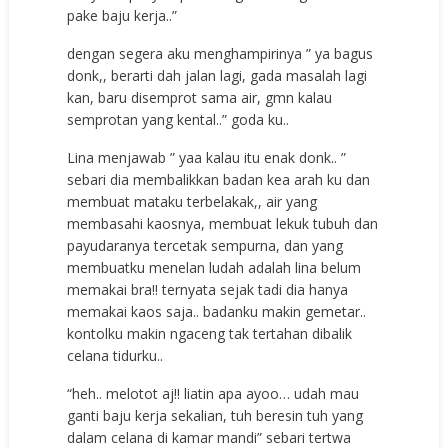
pake baju kerja..”
dengan segera aku menghampirinya ” ya bagus
donk,, berarti dah jalan lagi, gada masalah lagi
kan, baru disemprot sama air, gmn kalau
semprotan yang kental..” goda ku..
Lina menjawab ” yaa kalau itu enak donk.. ”
sebari dia membalikkan badan kea arah ku dan
membuat mataku terbelakak,, air yang
membasahi kaosnya, membuat lekuk tubuh dan
payudaranya tercetak sempurna, dan yang
membuatku menelan ludah adalah lina belum
memakai bra!! ternyata sejak tadi dia hanya
memakai kaos saja.. badanku makin gemetar..
kontolku makin ngaceng tak tertahan dibalik
celana tidurku..
“heh.. melotot aj!! liatin apa ayoo… udah mau
ganti baju kerja sekalian, tuh beresin tuh yang
dalam celana di kamar mandi” sebari tertwa