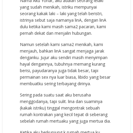
Nama Aku Yonar, aku adalah seorang lelaki
yang sudah menikah, istriku mempunyai
seorang kakak laki – laki yang telah beristri,
istrinya sebut saja namanya linA, dengan linA
dulu ketika kami masih sama2 pacaran, kami
pernah dekat dan menjalin hubungan.
Namun setelah kami sama2 menikah, kami
menjauh, bahkan linA sangat menjaga jarak
denganku. Jujur aku sendiri masih menyimpan
hayal dengannya, tubuhnya memang kurang
berisi, payudaranya juga tidak besar, tapi
permainan sex nya luar biasa, libido yang besar
membuatku sering terbayang dirinya.
Sering pada suatu saat aku berusaha
menggodanya, tapi sulit. lina dan suaminya
(kakak istriku) tinggal mengontrak sebuah
rumah kontrakan yang kecil tepat di seberang
sebelah rumah mertuaku yang juga mertua dia.
Ketika aku berkunjung k rumah mertua ku