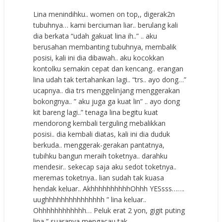
Lina menindihku.. women on top,, digerak2n
tubuhnya… kami berciuman liar.. berulang kali
dia berkata “udah gakuat lina ih..” .. aku
berusahan membanting tubuhnya, membalik
posisi, kali ini dia dibawah.. aku kocokkan
kontolku semakin cepat dan kencang.. erangan
lina udah tak tertahankan lagi.. “trs.. ayo dong…”
ucapnya.. dia trs menggelinjang menggerakan
bokongnya.. ” aku juga ga kuat lin” .. ayo dong
kit bareng lagi..” tenaga lina begitu kuat
mendorong kembali terguling mebalikkan
posisi.. dia kembali diatas, kali ini dia duduk
berkuda.. menggerak-gerakan pantatnya,
tubihku bangun meraih toketnya.. darahku
mendesir.. sekecap saja aku sedot toketnya..
meremas toketnya.. lian sudah tak kuasa
hendak keluar.. AkhhhhhhhhhhOhhh YESsss…….
uughhhhhhhhhhhhhhh ” lina keluar..
Ohhhhhhhhhhhh… Peluk erat 2 yon, gigit puting
lina,” suaranya mengacau tak