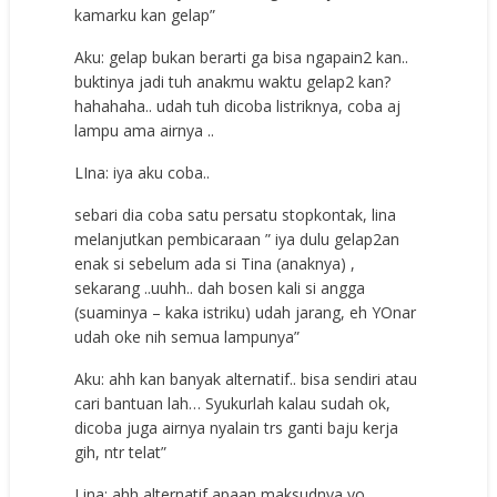
kamarku kan gelap”
Aku: gelap bukan berarti ga bisa ngapain2 kan..
buktinya jadi tuh anakmu waktu gelap2 kan?
hahahaha.. udah tuh dicoba listriknya, coba aj
lampu ama airnya ..
LIna: iya aku coba..
sebari dia coba satu persatu stopkontak, lina
melanjutkan pembicaraan ” iya dulu gelap2an
enak si sebelum ada si Tina (anaknya) ,
sekarang ..uuhh.. dah bosen kali si angga
(suaminya – kaka istriku) udah jarang, eh YOnar
udah oke nih semua lampunya”
Aku: ahh kan banyak alternatif.. bisa sendiri atau
cari bantuan lah… Syukurlah kalau sudah ok,
dicoba juga airnya nyalain trs ganti baju kerja
gih, ntr telat”
Lina: ahh alternatif apaan maksudnya yo…