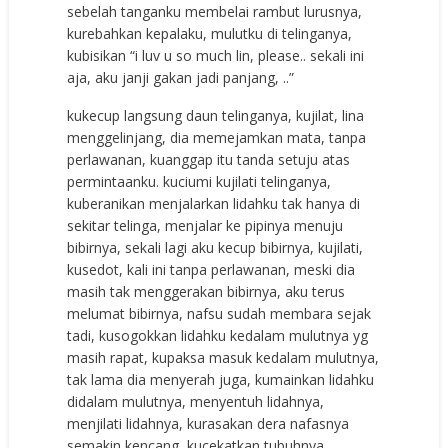
sebelah tanganku membelai rambut lurusnya,
kurebahkan kepalaku, mulutku di telinganya,
kubisikan “i luv u so much lin, please.. sekali ini
aja, aku janji gakan jadi panjang, ..”
kukecup langsung daun telinganya, kujilat, lina
menggelinjang, dia memejamkan mata, tanpa
perlawanan, kuanggap itu tanda setuju atas
permintaanku. kuciumi kujilati telinganya,
kuberanikan menjalarkan lidahku tak hanya di
sekitar telinga, menjalar ke pipinya menuju
bibirnya, sekali lagi aku kecup bibirnya, kujilati,
kusedot, kali ini tanpa perlawanan, meski dia
masih tak menggerakan bibirnya, aku terus
melumat bibirnya, nafsu sudah membara sejak
tadi, kusogokkan lidahku kedalam mulutnya yg
masih rapat, kupaksa masuk kedalam mulutnya,
tak lama dia menyerah juga, kumainkan lidahku
didalam mulutnya, menyentuh lidahnya,
menjilati lidahnya, kurasakan dera nafasnya
semakin kencang, kucekatkan tubuhnya,