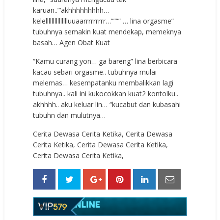
karuan..”‘akhhhhhhhhh…
kelellllllllllllllluuaarrrrrrrrr…”””” … lina orgasme”
tubuhnya semakin kuat mendekap, memeknya
basah…
Agen Obat Kuat
“Kamu curang yon… ga bareng” lina berbicara
kacau sebari orgasme.. tubuhnya mulai
melemas… kesempatanku membalikkan lagi
tubuhnya.. kali ini kukocokkan kuat2 kontolku..
akhhhh.. aku keluar lin… “kucabut dan kubasahi
tubuhn dan mulutnya…
Cerita Dewasa Cerita Ketika, Cerita Dewasa
Cerita Ketika, Cerita Dewasa Cerita Ketika,
Cerita Dewasa Cerita Ketika,