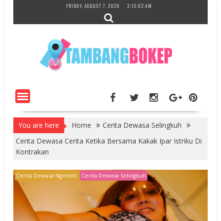
Skip
FRIDAY, AUGUST 7, 2026
3:13:04 AM
to
content
You are here
Home
Cerita Dewasa Selingkuh
Cerita Dewasa Cerita Ketika Bersama Kakak Ipar Istriku Di
Kontrakan
Cerita Dewasa Ngentot
Cerita Dewasa Selingkuh