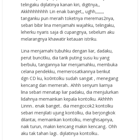
telingaku dijilatinya kanan kiri, digitnya,,
Akkhhhhhhhh Lin enak banget,, ughh,,,,,,,
tanganku pun meraih toketnya meremas2nya,
sebari bibir lina menjamahi wajahku, telingaku,
leherku nyaris saja di cupangnya, sebelum aku
melarangnya khawatir ketauan istriku.
Lina menjamahi tubuhku dengan liar, dadaku,
perut buncitku, dia tarik puting susu ku yang
berbulu, tangannya liar menjamahku, membuka
celana pendekku, memerosatkannya berikut
dgn CD ku, ko0ntolku sudah sangat , menegang
kencang dan memerah.. Ahhh senyum liarnya
lina sebari menatap liar padaku, dia menjulurkan
lidahnya memainkan kepala kontolku. Akhhhh
Linnn.. enak banget.. dia mengocok2 kontolku
sebari menjilati ujung kontolku, dia berjongkok
dilantai, memainkan kontolku, menghisapnya,
naik turun, makin kencang makin kencang.. Ohh
aku tak tahan lagi.. dijilatinya kontolku..