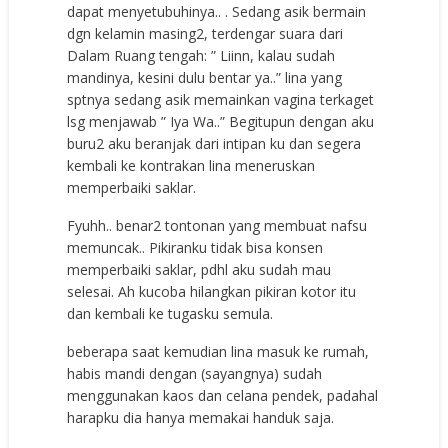
dapat menyetubuhinya.. . Sedang asik bermain
dgn kelamin masing2, terdengar suara dari
Dalam Ruang tengah: ” Liinn, kalau sudah
mandinya, kesini dulu bentar ya..” lina yang
sptnya sedang asik memainkan vagina terkaget
lsg menjawab ” Iya Wa..” Begitupun dengan aku
buru2 aku beranjak dari intipan ku dan segera
kembali ke kontrakan lina meneruskan
memperbaiki saklar.
Fyuhh.. benar2 tontonan yang membuat nafsu
memuncak.. Pikiranku tidak bisa konsen
memperbaiki saklar, pdhl aku sudah mau
selesai. Ah kucoba hilangkan pikiran kotor itu
dan kembali ke tugasku semula.
beberapa saat kemudian lina masuk ke rumah,
habis mandi dengan (sayangnya) sudah
menggunakan kaos dan celana pendek, padahal
harapku dia hanya memakai handuk saja.