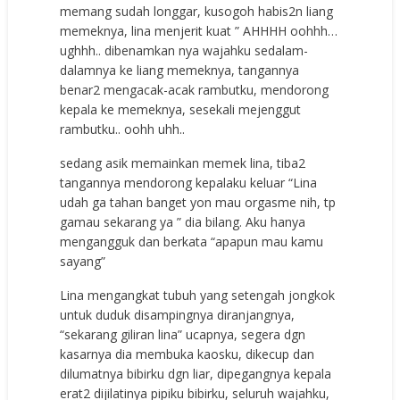
memang sudah longgar, kusogoh habis2n liang
memeknya, lina menjerit kuat ” AHHHH oohhh…
ughhh.. dibenamkan nya wajahku sedalam-
dalamnya ke liang memeknya, tangannya
benar2 mengacak-acak rambutku, mendorong
kepala ke memeknya, sesekali mejenggut
rambutku.. oohh uhh..
sedang asik memainkan memek lina, tiba2
tangannya mendorong kepalaku keluar “Lina
udah ga tahan banget yon mau orgasme nih, tp
gamau sekarang ya ” dia bilang. Aku hanya
mengangguk dan berkata “apapun mau kamu
sayang”
Lina mengangkat tubuh yang setengah jongkok
untuk duduk disampingnya diranjangnya,
“sekarang giliran lina” ucapnya, segera dgn
kasarnya dia membuka kaosku, dikecup dan
dilumatnya bibirku dgn liar, dipegangnya kepala
erat2 dijilatinya pipiku bibirku, seluruh wajahku,