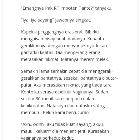
“Emangnya Pak RT impoten Tante?” tanyaku.
“Iya, iya sayang” jawabnya singkat.
Kupeluk pinggangnya erat-erat. Bibirku
menghisap-hisap buah dadanya. Kubantu
gerakkannya dengan menyodok nyodokan
pantatku keatas. Dia mengerang-erang
merasakan nikmat. Matanya merem melek.
Semakin lama semakin cepat dia menggerak-
gerakkan pantatnya, sesekali pantatnya diputar-
putar. Aku merasakan nikmat yang tiada tara.
Kontolku serasa dipelintir vaginanya. Sudah
sekitar 30 menit kami berpacu dalam
kenikmatan. Nafasnya dan nafasku saling
memburu. Peluh kami bercucuran.
“Akh.. oohh.. aku tidak kuat sayang, akuu..
mauu.. keluarr” dia menjerit-jerit. Kurasakan
vaginanya berkedut-kedut.