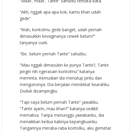
“Maaf.. maaf.. Tante” sahutku terbata-bata.
“Akh, nggak apa-apa kok, kamu khan udah
gede”.
“Wah, kontolmu gede banget, udah pernah
dimasukkin kevaginanya cewek belum?”
tanyanya cuek.
“Be.. belum pernah Tante” sahutku.
“Mau nggak dimasukin ke punya Tante?, Tante
pingin nih ngerasain kontolmu” katanya
meminta. Kemudian dia menutup pintu dan
menguncinya. Dia berjalan mendekat kearahku.
Duduk disampingku.
“Tapi saya belum pernah Tante” jawabku.
“Tante ajarin, mau khan?” katanya sedikit
memaksa. Tanpa menunggu jawabanku, dia
menaikkan kedua kakinya kepangkuanku.
Tangannya meraba-raba kontolku, aku gemetar.