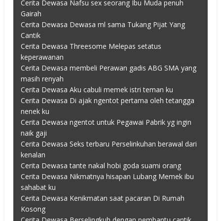
Cerita Dewasa Nafsu sex seorang Ibu Muda penuh
Gairah
Cerita Dewasa Dewasa ml sama Tukang Pijat Yang
Cantik
Cerita Dewasa Threesome Melepas setatus
keperawanan
Cerita Dewasa membeli Perawan gadis ABG SMA yang
masih renyah
Cerita Dewasa Aku cabuli memek istri teman ku
Cerita Dewasa Di ajak ngentot pertama oleh tetangga
nenek ku
Cerita Dewasa ngentot untuk Pegawai Pabrik yg ingin
naik gaji
Cerita Dewasa Seks terbaru Perselinkuhan berawal dari
kenalan
Cerita Dewasa tante nakal hobi goda suami orang
Cerita Dewasa Nikmatnya hisapan Lubang Memek ibu
sahabat ku
Cerita Dewasa Kenikmatan saat pacaran Di Rumah
Kosong
Cerita Dewasa Berselingkuh dengan pembantu cantik