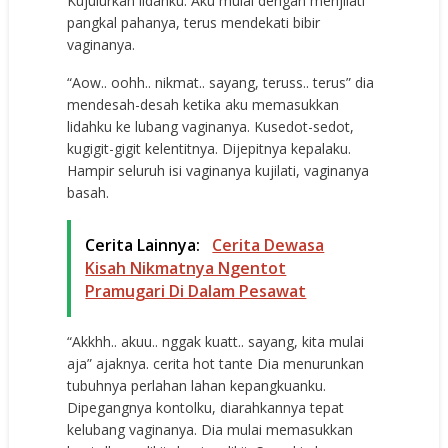
Kujulurkan lidahku. Aku mulai dengan menjilati
pangkal pahanya, terus mendekati bibir
vaginanya.
“Aow.. oohh.. nikmat.. sayang, teruss.. terus” dia
mendesah-desah ketika aku memasukkan
lidahku ke lubang vaginanya. Kusedot-sedot,
kugigit-gigit kelentitnya. Dijepitnya kepalaku.
Hampir seluruh isi vaginanya kujilati, vaginanya
basah.
Cerita Lainnya:
Cerita Dewasa
Kisah Nikmatnya Ngentot
Pramugari Di Dalam Pesawat
“Akkhh.. akuu.. nggak kuatt.. sayang, kita mulai
aja” ajaknya. cerita hot tante Dia menurunkan
tubuhnya perlahan lahan kepangkuanku.
Dipegangnya kontolku, diarahkannya tepat
kelubang vaginanya. Dia mulai memasukkan