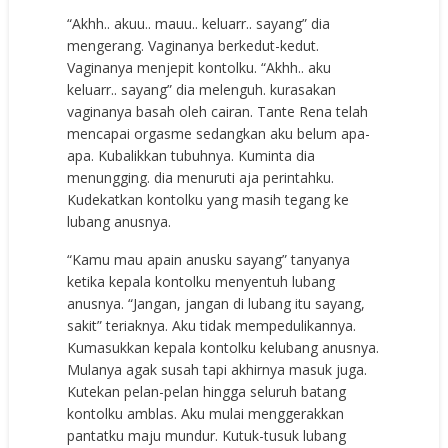
“Akhh.. akuu.. mauu.. keluarr.. sayang” dia
mengerang. Vaginanya berkedut-kedut.
Vaginanya menjepit kontolku. “Akhh.. aku
keluarr.. sayang” dia melenguh. kurasakan
vaginanya basah oleh cairan. Tante Rena telah
mencapai orgasme sedangkan aku belum apa-
apa. Kubalikkan tubuhnya. Kuminta dia
menungging. dia menuruti aja perintahku.
Kudekatkan kontolku yang masih tegang ke
lubang anusnya.
“Kamu mau apain anusku sayang” tanyanya
ketika kepala kontolku menyentuh lubang
anusnya. “Jangan, jangan di lubang itu sayang,
sakit” teriaknya. Aku tidak mempedulikannya.
Kumasukkan kepala kontolku kelubang anusnya.
Mulanya agak susah tapi akhirnya masuk juga.
Kutekan pelan-pelan hingga seluruh batang
kontolku amblas. Aku mulai menggerakkan
pantatku maju mundur. Kutuk-tusuk lubang