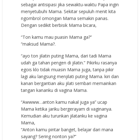
sebagai antisipasi jika sewaktu-waktu Papa ingin
menyetubuhi Mama. Sekitar sepuluh menit kita
ngombrol omongan Mama semakin panas.
Dengan sedikit berbisik Mama bicara,
“Ton kamu mau puasin Mama ga?”
“maksud Mama?.
“ayo ton jilatin puting Mama, dari tadi Mama
udah ga tahan pengen di jilatin.” Pikirku rasanya
egois klo tidak muasin Mama juga, tanpa pikir
lagi aku langsung menjilati puting Mama. kiri dan
kanan bergantian aku jilati sembari memainkan
tangan kananku di vagina Mama.
“Awwww…anton kamu nakal juga ya” ucap
Mama ketika jariku bergerayam di vaginanya.
Kemudian aku turunkan jilatanku ke vagina
Mama,
“Anton kamu pintar banget, belajar dari mana
sayang? Sering nonton ya?”