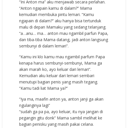
“Ini Anton ma” aku menjawab secara perlahan.
“Anton ngapain kamu di dalam?” Mama
kemudian membuka pintu lemari. “Kamu
ngapain di dalam?” aku hanya bisa tertunduk
malu di depan Mamaku yang sedang telanjang.
“a…anu… ma… anton mau ngambil parfun Papa,
dan tiba-tiba Mama datang, jadi anton langsung
sembunyi di dalam lemari”.
“Kamu ini klo kamu mau ngambil parfum Papa
kenapa harus sembunyi-sembunyi, Mama ga
akan marah ko, ayo keluar dari lemari”.
Kemudian aku keluar dari lemari sembari
menutupi bagian penis yang masih tegang.
“Kamu tadi liat Mama ya?”
“Iya ma, maafin anton ya, anton janji ga akan
ngulanginya lagi”
“sudah ga pa pa, ayo keluar, itu nya jangan di
pegangin gitu donk” Mama sambil melihat ke
bagian penisku yang masih pakai celana.