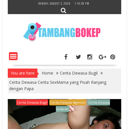
Skip
SUNDAY, AUGUST 2, 2026
1:10:29 PM
to
content
You are here
Home
Cerita Dewasa Bugil
Cerita Dewasa Cerita SexMama yang Pisah Ranjang
dengan Papa
Cerita Dewasa Bugil
Cerita Dewasa Ngentot
Cerita Dewasa
Sedarah