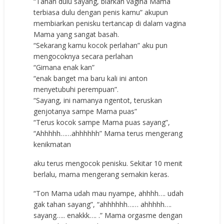
“Tahan dulu sayang, biarkan vagina Mama
terbiasa dulu dengan penis kamu” akupun
membiarkan penisku tertancap di dalam vagina
Mama yang sangat basah.
“Sekarang kamu kocok perlahan” aku pun
mengocoknya secara perlahan
“Gimana enak kan”
“enak banget ma baru kali ini anton
menyetubuhi perempuan”.
“Sayang, ini namanya ngentot, teruskan
genjotanya sampe Mama puas”
“Terus kocok sampe Mama puas sayang”,
“Ahhhhh……ahhhhhh” Mama terus mengerang
kenikmatan
aku terus mengocok penisku. Sekitar 10 menit
berlalu, mama mengerang semakin keras.
“Ton Mama udah mau nyampe, ahhhh…. udah
gak tahan sayang”, “ahhhhhh…… ahhhhh….
sayang….. enakkk…. .” Mama orgasme dengan