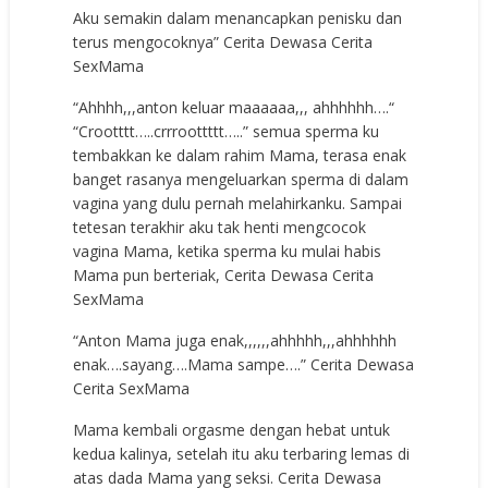
Aku semakin dalam menancapkan penisku dan
terus mengocoknya” Cerita Dewasa Cerita
SexMama
“Ahhhh,,,anton keluar maaaaaa,,, ahhhhhh….“
“Crootttt…..crrroottttt…..” semua sperma ku
tembakkan ke dalam rahim Mama, terasa enak
banget rasanya mengeluarkan sperma di dalam
vagina yang dulu pernah melahirkanku. Sampai
tetesan terakhir aku tak henti mengcocok
vagina Mama, ketika sperma ku mulai habis
Mama pun berteriak, Cerita Dewasa Cerita
SexMama
“Anton Mama juga enak,,,,,,ahhhhh,,,ahhhhhh
enak….sayang….Mama sampe….” Cerita Dewasa
Cerita SexMama
Mama kembali orgasme dengan hebat untuk
kedua kalinya, setelah itu aku terbaring lemas di
atas dada Mama yang seksi. Cerita Dewasa