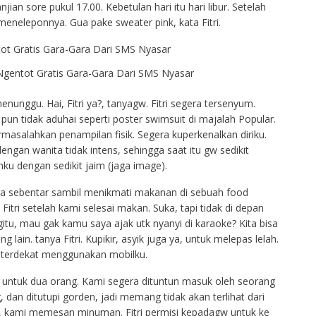
jian sore pukul 17.00. Kebetulan hari itu hari libur. Setelah
meneleponnya. Gua pake sweater pink, kata Fitri.
gentot Gratis Gara-Gara Dari SMS Nyasar
enunggu. Hai, Fitri ya?, tanyagw. Fitri segera tersenyum.
un tidak aduhai seperti poster swimsuit di majalah Popular.
salahkan penampilan fisik. Segera kuperkenalkan diriku.
gan wanita tidak intens, sehingga saat itu gw sedikit
u dengan sedikit jaim (jaga image).
ra sebentar sambil menikmati makanan di sebuah food
Fitri setelah kami selesai makan. Suka, tapi tidak di depan
tu, mau gak kamu saya ajak utk nyanyi di karaoke? Kita bisa
 lain. tanya Fitri. Kupikir, asyik juga ya, untuk melepas lelah.
 terdekat menggunakan mobilku.
untuk dua orang. Kami segera dituntun masuk oleh seorang
an ditutupi gorden, jadi memang tidak akan terlihat dari
n, kami memesan minuman. Fitri permisi kepadagw untuk ke