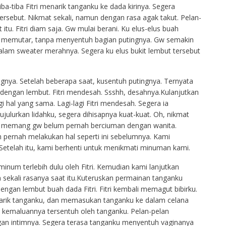
ba-tiba Fitri menarik tanganku ke dada kirinya. Segera
rsebut. Nikmat sekali, namun dengan rasa agak takut. Pelan-
tu. Fitri diam saja. Gw mulai berani. Ku elus-elus buah
n memutar, tanpa menyentuh bagian putingnya. Gw semakin
lam sweater merahnya. Segera ku elus bukit lembut tersebut
ngnya. Setelah beberapa saat, kusentuh putingnya. Ternyata
dengan lembut. Fitri mendesah. Ssshh, desahnya.Kulanjutkan
 hal yang sama. Lagi-lagi Fitri mendesah. Segera ia
julurkan lidahku, segera dihisapnya kuat-kuat. Oh, nikmat
rena memang gw belum pernah berciuman dengan wanita.
 pernah melakukan hal seperti ini sebelumnya. Kami
Setelah itu, kami berhenti untuk menikmati minuman kami.
um terlebih dulu oleh Fitri. Kemudian kami lanjutkan
sekali rasanya saat itu.Kuteruskan permainan tanganku
gan lembut buah dada Fitri. Fitri kembali memagut bibirku.
enarik tanganku, dan memasukan tanganku ke dalam celana
s kemaluannya tersentuh oleh tanganku. Pelan-pelan
an intimnya. Segera terasa tanganku menyentuh vaginanya