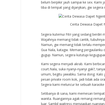
belum berpikir jauh sampai ke sex. Kami jan
tiba di tempat yang dijanjikan, gw segera 
Cerita Dewasa Dapet N
Segera kutemui Fitri yang sedang berdiri m
Wajahnya memang tidak cantik, tubuhnya p
Namun, gw memang tidak terlalu memperma
Gua Nala, katagw. Memang pergaulanku den
gugup. Namun, segera kututupi kegugupank
Kami segera menjadi akrab. Kami berbica
court.Nala, suka nyanyi-nyanyi gak?, tanya 
umum, begitu jawabku. Sama dong. Kalo gi
pesan private room kok, jadi tidak ada orang
Segera kami meluncur ke sebuah karaoke
Setibanya di sana, kami memesan tempat 
wanita. Ruangannya agak remang-remang, d
luar. Sambil waitress menyiapkan ruanga