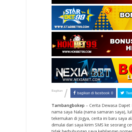
/
Bagikan
bagikan di facebook
0
Twee
Tambangbokep
– Cerita Dewasa Dapet 
nama saya Nala (nama samaran saya), lulus
tekemukan di Jogya, cerita ini baru saya 
dimulai dari saya kirim SMS ke seorang 
tidak berhubungan saya kehilangan nom