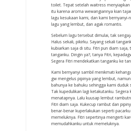
toilet. Tepat setelah waitress menyiapka
itu karena aroma wewangiannya kian taj
lagu kesukaan kami, dan kami bernyanyi-ny
lagu yang lembut, dan agak romantis.
Sebelum lagu tersebut dimulai, tak senga
Halus sekali, pikirku. Sayang sekali tang
kubiarkan saja di situ. Fitri pun diam saj
tanganku. Dingin ya?, tanya Fitri, kepad
Segera Fitri mendekatkan tanganku ke ta
Kami bernyanyi sambil menikmati kehangatan
gw mengelus pipinya yang lembut, namun g
bahunya ke bahuku sehingga kami duduk s
Tak kupedulikan lagi ketakutanku. Segera k
menatapnya. Lalu kuusap lembut rambutnya
Fitri diam saja. Kukecup rambut dan pipin
benar-benar kuperlakukan seperti pacarku s
memeluknya. Fitri sepertinya mengerti ka
memudahkanku untuk memeluknya.