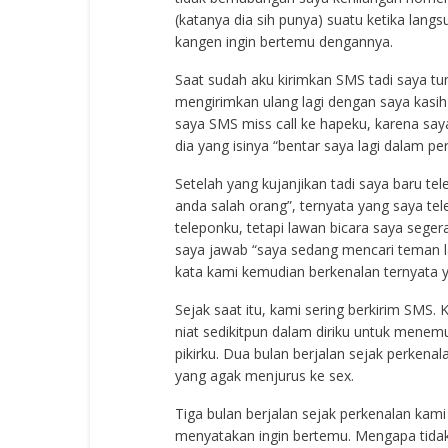
(katanya dia sih punya) suatu ketika lang
kangen ingin bertemu dengannya.
Saat sudah aku kirimkan SMS tadi saya tun
mengirimkan ulang lagi dengan saya kasi
saya SMS miss call ke hapeku, karena say
dia yang isinya “bentar saya lagi dalam p
Setelah yang kujanjikan tadi saya baru tel
anda salah orang”, ternyata yang saya t
teleponku, tetapi lawan bicara saya sege
saya jawab “saya sedang mencari teman l
kata kami kemudian berkenalan ternyata 
Sejak saat itu, kami sering berkirim SM
niat sedikitpun dalam diriku untuk menem
pikirku. Dua bulan berjalan sejak perkena
yang agak menjurus ke sex.
Tiga bulan berjalan sejak perkenalan kami 
menyatakan ingin bertemu. Mengapa tidak, k