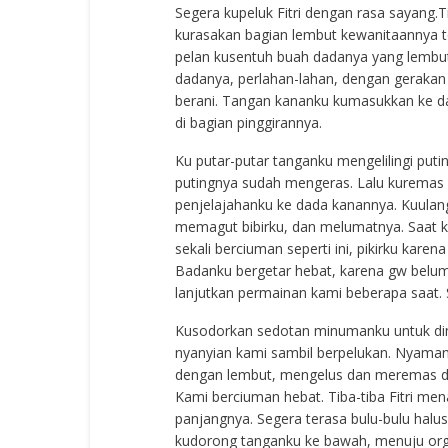
Segera kupeluk Fitri dengan rasa sayang.Ti
kurasakan bagian lembut kewanitaannya te
pelan kusentuh buah dadanya yang lembut i
dadanya, perlahan-lahan, dengan geraka
berani. Tangan kananku kumasukkan ke da
di bagian pinggirannya.
Ku putar-putar tanganku mengelilingi puti
putingnya sudah mengeras. Lalu kuremas 
penjelajahanku ke dada kanannya. Kuulangi
memagut bibirku, dan melumatnya. Saat ku
sekali berciuman seperti ini, pikirku ka
Badanku bergetar hebat, karena gw belum
lanjutkan permainan kami beberapa saat. 
Kusodorkan sedotan minumanku untuk dimin
nyanyian kami sambil berpelukan. Nyaman 
dengan lembut, mengelus dan meremas den
Kami berciuman hebat. Tiba-tiba Fitri m
panjangnya. Segera terasa bulu-bulu halu
kudorong tanganku ke bawah, menuju org