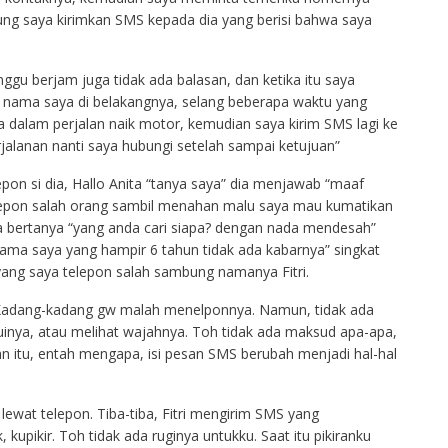
sung saya kirimkan SMS kepada dia yang berisi bahwa saya
ggu berjam juga tidak ada balasan, dan ketika itu saya
h nama saya di belakangnya, selang beberapa waktu yang
a dalam perjalan naik motor, kemudian saya kirim SMS lagi ke
erjalanan nanti saya hubungi setelah sampai ketujuan”
epon si dia, Hallo Anita “tanya saya” dia menjawab “maaf
elepon salah orang sambil menahan malu saya mau kumatikan
ra bertanya “yang anda cari siapa? dengan nada mendesah”
ama saya yang hampir 6 tahun tidak ada kabarnya” singkat
yang saya telepon salah sambung namanya Fitri.
S. Kadang-kadang gw malah menelponnya. Namun, tidak ada
uinya, atau melihat wajahnya. Toh tidak ada maksud apa-apa,
lan itu, entah mengapa, isi pesan SMS berubah menjadi hal-hal
lewat telepon. Tiba-tiba, Fitri mengirim SMS yang
upikir. Toh tidak ada ruginya untukku. Saat itu pikiranku