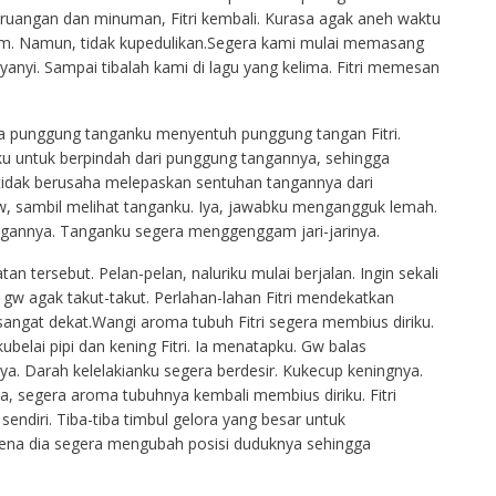
n ruangan dan minuman, Fitri kembali. Kurasa agak aneh waktu
am. Namun, tidak kupedulikan.Segera kami mulai memasang
anyi. Sampai tibalah kami di lagu yang kelima. Fitri memesan
ja punggung tanganku menyentuh punggung tangan Fitri.
anku untuk berpindah dari punggung tangannya, sehingga
a, tidak berusaha melepaskan sentuhan tangannya dari
agw, sambil melihat tanganku. Iya, jawabku mengangguk lemah.
ngannya. Tanganku segera menggenggam jari-jarinya.
 tersebut. Pelan-pelan, naluriku mulai berjalan. Ingin sekali
w agak takut-takut. Perlahan-lahan Fitri mendekatkan
angat dekat.Wangi aroma tubuh Fitri segera membius diriku.
ubelai pipi dan kening Fitri. Ia menatapku. Gw balas
. Darah kelelakianku segera berdesir. Kukecup keningnya.
ya, segera aroma tubuhnya kembali membius diriku. Fitri
endiri. Tiba-tiba timbul gelora yang besar untuk
rena dia segera mengubah posisi duduknya sehingga