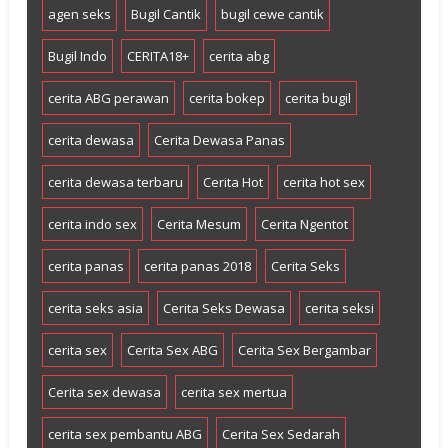
agen seks
Bugil Cantik
bugil cewe cantik
Bugil Indo
CERITA18+
cerita abg
cerita ABG perawan
cerita bokep
cerita bugil
cerita dewasa
Cerita Dewasa Panas
cerita dewasa terbaru
Cerita Hot
cerita hot sex
cerita indo sex
Cerita Mesum
Cerita Ngentot
cerita panas
cerita panas 2018
Cerita Seks
cerita seks asia
Cerita Seks Dewasa
cerita seksi
cerita sex
Cerita Sex ABG
Cerita Sex Bergambar
Cerita sex dewasa
cerita sex mertua
cerita sex pembantu ABG
Cerita Sex Sedarah