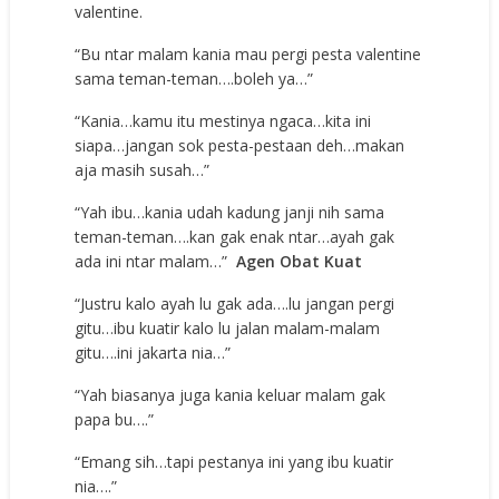
valentine.
“Bu ntar malam kania mau pergi pesta valentine
sama teman-teman….boleh ya…”
“Kania…kamu itu mestinya ngaca…kita ini
siapa…jangan sok pesta-pestaan deh…makan
aja masih susah…”
“Yah ibu…kania udah kadung janji nih sama
teman-teman….kan gak enak ntar…ayah gak
ada ini ntar malam…”
Agen Obat Kuat
“Justru kalo ayah lu gak ada….lu jangan pergi
gitu…ibu kuatir kalo lu jalan malam-malam
gitu….ini jakarta nia…”
“Yah biasanya juga kania keluar malam gak
papa bu….”
“Emang sih…tapi pestanya ini yang ibu kuatir
nia….”