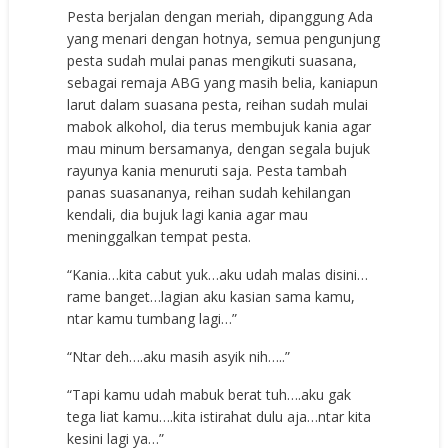
Pesta berjalan dengan meriah, dipanggung Ada
yang menari dengan hotnya, semua pengunjung
pesta sudah mulai panas mengikuti suasana,
sebagai remaja ABG yang masih belia, kaniapun
larut dalam suasana pesta, reihan sudah mulai
mabok alkohol, dia terus membujuk kania agar
mau minum bersamanya, dengan segala bujuk
rayunya kania menuruti saja. Pesta tambah
panas suasananya, reihan sudah kehilangan
kendali, dia bujuk lagi kania agar mau
meninggalkan tempat pesta.
“Kania…kita cabut yuk…aku udah malas disini…
rame banget…lagian aku kasian sama kamu,
ntar kamu tumbang lagi…”
“Ntar deh….aku masih asyik nih…..”
“Tapi kamu udah mabuk berat tuh….aku gak
tega liat kamu….kita istirahat dulu aja…ntar kita
kesini lagi ya…”