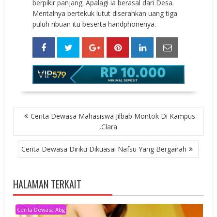
berpikir panjang. Apalagi ia berasal dari Desa.
Mentalnya bertekuk lutut diserahkan uang tiga
puluh ribuan itu beserta handphonenya.
POST
Cerita Dewasa Mahasiswa Jilbab Montok Di Kampus
NAVIGATION
,Clara
Cerita Dewasa Diriku Dikuasai Nafsu Yang Bergairah
HALAMAN TERKAIT
Cerita Dewasa Abg