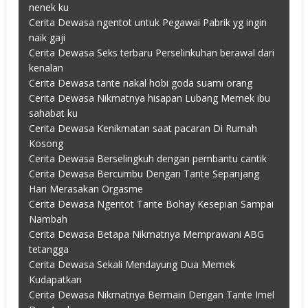
nenek ku
Cerita Dewasa ngentot untuk Pegawai Pabrik yg ingin
naik gaji
Cerita Dewasa Seks terbaru Perselinkuhan berawal dari
kenalan
Cerita Dewasa tante nakal hobi goda suami orang
Cerita Dewasa Nikmatnya hisapan Lubang Memek ibu
sahabat ku
Cerita Dewasa Kenikmatan saat pacaran Di Rumah
Kosong
Cerita Dewasa Berselingkuh dengan pembantu cantik
Cerita Dewasa Bercumbu Dengan Tante Sepanjang
Hari Merasakan Orgasme
Cerita Dewasa Ngentot Tante Bohay Kesepian Sampai
Nambah
Cerita Dewasa Betapa Nikmatnya Memprawani ABG
tetangga
Cerita Dewasa Sekali Mendayung Dua Memek
Kudapatkan
Cerita Dewasa Nikmatnya Bermain Dengan Tante Imel