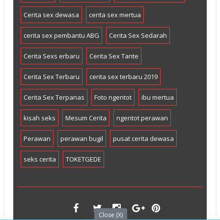
Cerita sex dewasa
cerita sex mertua
cerita sex pembantu ABG
Cerita Sex Sedarah
Cerita Sexs erbaru
Cerita Sex Tante
Cerita Sex Terbaru
cerita sex terbaru 2019
Cerita Sex Terpanas
Foto ngentot
ibu mertua
kisah seks
Mesum Cerita
ngentot perawan
Perawan
perawan bugil
pusat cerita dewasa
seks cerita
TOKETGEDE
Close (X)