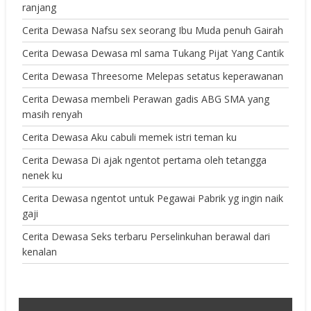
ranjang
Cerita Dewasa Nafsu sex seorang Ibu Muda penuh Gairah
Cerita Dewasa Dewasa ml sama Tukang Pijat Yang Cantik
Cerita Dewasa Threesome Melepas setatus keperawanan
Cerita Dewasa membeli Perawan gadis ABG SMA yang
masih renyah
Cerita Dewasa Aku cabuli memek istri teman ku
Cerita Dewasa Di ajak ngentot pertama oleh tetangga
nenek ku
Cerita Dewasa ngentot untuk Pegawai Pabrik yg ingin naik
gaji
Cerita Dewasa Seks terbaru Perselinkuhan berawal dari
kenalan