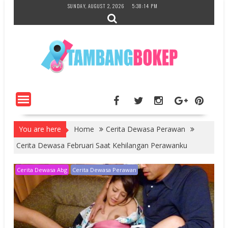
Skip
SUNDAY, AUGUST 2, 2026
5:38:15 PM
to
content
You are here
Home
Cerita Dewasa Perawan
Cerita Dewasa Februari Saat Kehilangan Perawanku
Cerita Dewasa Abg
Cerita Dewasa Perawan