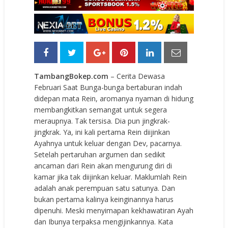
TambangBokep.com
– Cerita Dewasa
Februari Saat Bunga-bunga bertaburan indah
didepan mata Rein, aromanya nyaman di hidung
membangkitkan semangat untuk segera
meraupnya. Tak tersisa. Dia pun jingkrak-
jingkrak. Ya, ini kali pertama Rein diijinkan
Ayahnya untuk keluar dengan Dev, pacarnya.
Setelah pertaruhan argumen dan sedikit
ancaman dari Rein akan mengurung diri di
kamar jika tak diijinkan keluar. Maklumlah Rein
adalah anak perempuan satu satunya. Dan
bukan pertama kalinya keinginannya harus
dipenuhi. Meski menyimapan kekhawatiran Ayah
dan Ibunya terpaksa mengijinkannya. Kata