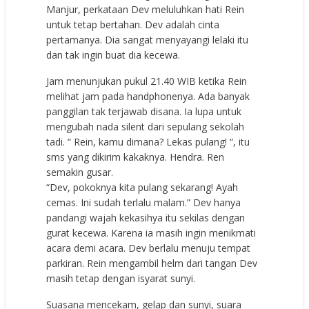
Manjur, perkataan Dev meluluhkan hati Rein
untuk tetap bertahan. Dev adalah cinta
pertamanya. Dia sangat menyayangi lelaki itu
dan tak ingin buat dia kecewa.
Jam menunjukan pukul 21.40 WIB ketika Rein
melihat jam pada handphonenya. Ada banyak
panggilan tak terjawab disana. Ia lupa untuk
mengubah nada silent dari sepulang sekolah
tadi. “ Rein, kamu dimana? Lekas pulang! “, itu
sms yang dikirim kakaknya. Hendra. Ren
semakin gusar.
“Dev, pokoknya kita pulang sekarang! Ayah
cemas. Ini sudah terlalu malam.” Dev hanya
pandangi wajah kekasihya itu sekilas dengan
gurat kecewa. Karena ia masih ingin menikmati
acara demi acara. Dev berlalu menuju tempat
parkiran. Rein mengambil helm dari tangan Dev
masih tetap dengan isyarat sunyi.
Suasana mencekam, gelap dan sunyi, suara