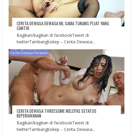
CERITA DEWASA DEWASA ML SAMA TUKANG PIJAT YANG
CANTIK
Bagikan/bagikan di facebookTweet di
twitterTambangbokep – Cerita Dewasa...
Cerita Dewasa Perawan
CERITA DEWASA THREESOME MELEPAS SETATUS
KEPERAWANAN
Bagikan/bagikan di facebookTweet di
twitterTambangbokep – Cerita Dewasa...