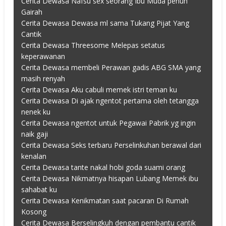
Cerita Dewasa Nafsu sex seorang Ibu Muda penuh
Gairah
Cerita Dewasa Dewasa ml sama Tukang Pijat Yang
Cantik
Cerita Dewasa Threesome Melepas setatus
keperawanan
Cerita Dewasa membeli Perawan gadis ABG SMA yang
masih renyah
Cerita Dewasa Aku cabuli memek istri teman ku
Cerita Dewasa Di ajak ngentot pertama oleh tetangga
nenek ku
Cerita Dewasa ngentot untuk Pegawai Pabrik yg ingin
naik gaji
Cerita Dewasa Seks terbaru Perselinkuhan berawal dari
kenalan
Cerita Dewasa tante nakal hobi goda suami orang
Cerita Dewasa Nikmatnya hisapan Lubang Memek ibu
sahabat ku
Cerita Dewasa Kenikmatan saat pacaran Di Rumah
Kosong
Cerita Dewasa Berselingkuh dengan pembantu cantik