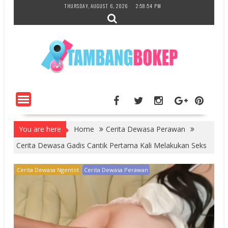
Skip
THURSDAY, AUGUST 6, 2026
2:58:55 PM
to
content
You are here
Home
Cerita Dewasa Perawan
Cerita Dewasa Gadis Cantik Pertama Kali Melakukan Seks
Cerita Dewasa Ngentot
Cerita Dewasa Perawan