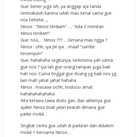
Gue: bener juga sih, ya anggap aja tanda
terimakasih karena udah mau kenal sama gue
nox hehehe…,
Ninox : “Ninox terdiam” …. “Ada 3 menitan
Ninox terdiam”
Gue: nox,… Ninox ???…. Gimana mau ngga ?
Ninox : ohh, iya JIe iya …maaf “sambil
tersenyum”
Gue: hahahaha segitunya, terkesima yah sama
gue nox ? Iya lah gue orang tampan juga baik
hati nox. Cuma tinggal gue doang yg baik nox yg
lain mah jahat-jahat hahaha
Ninox : masaaa sichh, bodooo amat
hahahahahahaha
Kita ketawa tawa disitu gan, dan akhirnya gue
ajakin Ninox buat jalan kearah dimana gue
parkir mobil…
Singkat cerita gue udah di parkiran dan didalem
mobil + bersama Ninox….