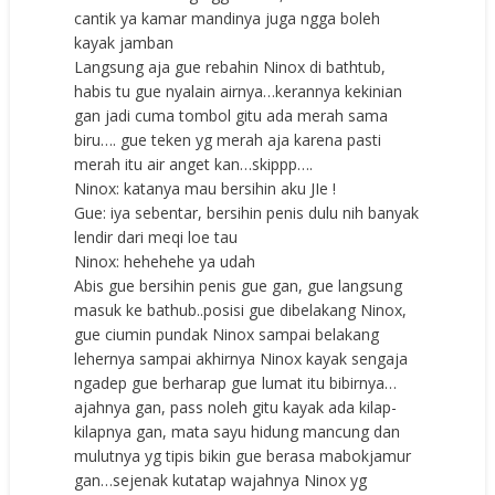
cantik ya kamar mandinya juga ngga boleh
kayak jamban
Langsung aja gue rebahin Ninox di bathtub,
habis tu gue nyalain airnya…kerannya kekinian
gan jadi cuma tombol gitu ada merah sama
biru…. gue teken yg merah aja karena pasti
merah itu air anget kan…skippp….
Ninox: katanya mau bersihin aku JIe !
Gue: iya sebentar, bersihin penis dulu nih banyak
lendir dari meqi loe tau
Ninox: hehehehe ya udah
Abis gue bersihin penis gue gan, gue langsung
masuk ke bathub..posisi gue dibelakang Ninox,
gue ciumin pundak Ninox sampai belakang
lehernya sampai akhirnya Ninox kayak sengaja
ngadep gue berharap gue lumat itu bibirnya…
ajahnya gan, pass noleh gitu kayak ada kilap-
kilapnya gan, mata sayu hidung mancung dan
mulutnya yg tipis bikin gue berasa mabokjamur
gan…sejenak kutatap wajahnya Ninox yg