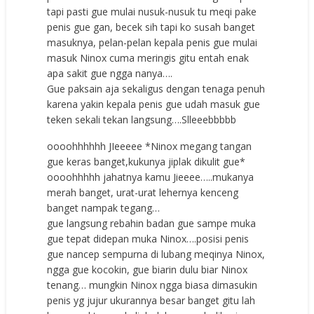
tapi pasti gue mulai nusuk-nusuk tu meqi pake
penis gue gan, becek sih tapi ko susah banget
masuknya, pelan-pelan kepala penis gue mulai
masuk Ninox cuma meringis gitu entah enak
apa sakit gue ngga nanya….
Gue paksain aja sekaligus dengan tenaga penuh
karena yakin kepala penis gue udah masuk gue
teken sekali tekan langsung….Slleeebbbbb
oooohhhhhh JIeeeee *Ninox megang tangan
gue keras banget,kukunya jiplak dikulit gue*
oooohhhhh jahatnya kamu Jieeee…..mukanya
merah banget, urat-urat lehernya kenceng
banget nampak tegang…
gue langsung rebahin badan gue sampe muka
gue tepat didepan muka Ninox….posisi penis
gue nancep sempurna di lubang meqinya Ninox,
ngga gue kocokin, gue biarin dulu biar Ninox
tenang… mungkin Ninox ngga biasa dimasukin
penis yg jujur ukurannya besar banget gitu lah