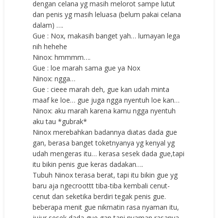
dengan celana yg masih melorot sampe lutut
dan penis yg masih leluasa (belum pakai celana
dalam) ….
Gue : Nox, makasih banget yah… lumayan lega
nih hehehe
Ninox: hmmmm….
Gue : loe marah sama gue ya Nox
Ninox: ngga…
Gue : cieee marah deh, gue kan udah minta
maaf ke loe… gue juga ngga nyentuh loe kan…
Ninox: aku marah karena kamu ngga nyentuh
aku tau *gubrak*
Ninox merebahkan badannya diatas dada gue
gan, berasa banget toketnyanya yg kenyal yg
udah mengeras itu… kerasa sesek dada gue,tapi
itu bikin penis gue keras dadakan….
Tubuh Ninox terasa berat, tapi itu bikin gue yg
baru aja ngecroottt tiba-tiba kembali cenut-
cenut dan seketika berdiri tegak penis gue.
beberapa menit gue nikmatin rasa nyaman itu,
jujur sesek dada gue gan tapi nyaman rasanya…