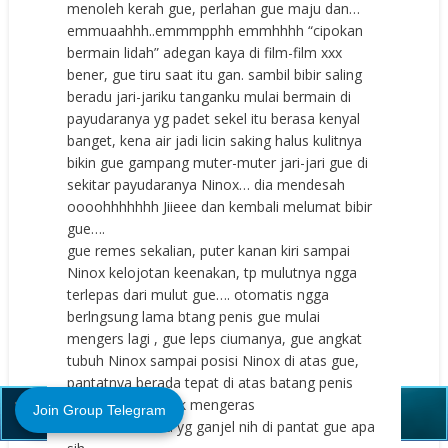
menoleh kerah gue, perlahan gue maju dan…
emmuaahhh..emmmpphh emmhhhh “cipokan
bermain lidah” adegan kaya di film-film xxx
bener, gue tiru saat itu gan. sambil bibir saling
beradu jari-jariku tanganku mulai bermain di
payudaranya yg padet sekel itu berasa kenyal
banget, kena air jadi licin saking halus kulitnya
bikin gue gampang muter-muter jari-jari gue di
sekitar payudaranya Ninox… dia mendesah
oooohhhhhhh Jiieee dan kembali melumat bibir
gue….
gue remes sekalian, puter kanan kiri sampai
Ninox kelojotan keenakan, tp mulutnya ngga
terlepas dari mulut gue…. otomatis ngga
berlngsung lama btang penis gue mulai
mengers lagi , gue leps ciumanya, gue angkat
tubuh Ninox sampai posisi Ninox di atas gue,
Close (X)
pantatnya berada tepat di atas batang penis
gue yg udah tegak mengeras
Join Group Telegram
Ninox: iiihhh ada yg ganjel nih di pantat gue apa