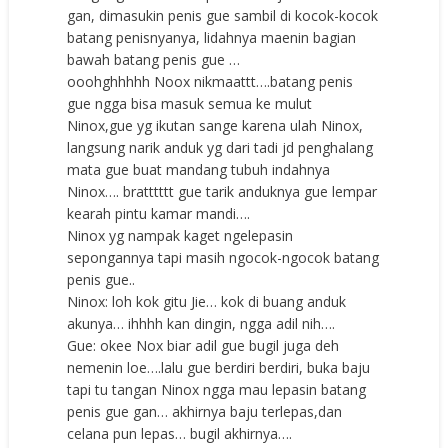
gan, dimasukin penis gue sambil di kocok-kocok
batang penisnyanya, lidahnya maenin bagian
bawah batang penis gue …
ooohghhhhh Noox nikmaattt….batang penis
gue ngga bisa masuk semua ke mulut
Ninox,gue yg ikutan sange karena ulah Ninox,
langsung narik anduk yg dari tadi jd penghalang
mata gue buat mandang tubuh indahnya
Ninox…. bratttttt gue tarik anduknya gue lempar
kearah pintu kamar mandi….
Ninox yg nampak kaget ngelepasin
sepongannya tapi masih ngocok-ngocok batang
penis gue..
Ninox: loh kok gitu Jie… kok di buang anduk
akunya… ihhhh kan dingin, ngga adil nih….
Gue: okee Nox biar adil gue bugil juga deh
nemenin loe….lalu gue berdiri berdiri, buka baju
tapi tu tangan Ninox ngga mau lepasin batang
penis gue gan… akhirnya baju terlepas,dan
celana pun lepas… bugil akhirnya….