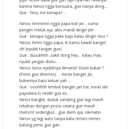
karena Ninox ngga bersuara, gue nanya dong…
Gue : Nox, loe kenapa?….
Ninox: hmmmm ngga papa kok Jie… cuma
pengen meluk aja, abis mandi dingin Jier.
Gue : kenapa ngga pake baju kalau dingin Nox ?
Ninox: hmm ngga papa, ih kamu bawel banget
sih (nyubit tangan gue)
Gue : duuuhhhh ,sakit dong hey… kalau mau
nyubit jangan disitu…
Ninox: terus nyubitnya dimana? Disini bukan ?
(Penis gue diremes) … Keras banget Jie,
bukannya baru keluar yah …
Gue : ooohhhh lembut banget jari loe, keras lah
payudara lo nindih gue ini..
Ninox bangkit, duduk samping gue lagi masih
rebahan dengan posisi celana gue masih
melorot sedengkul… gue diem aja, nikmatin
Ninox yg lagi autis tanpa kata remes-remes
batang penis gue gan…