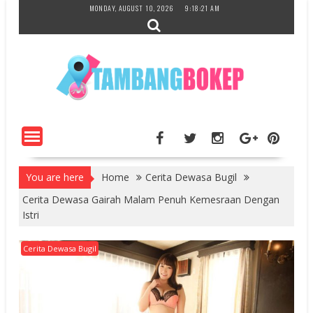
Skip
MONDAY, AUGUST 10, 2026
9:18:22 AM
to
content
You are here
Home
Cerita Dewasa Bugil
Cerita Dewasa Gairah Malam Penuh Kemesraan Dengan
Istri
Cerita Dewasa Bugil