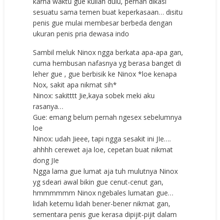
karna waktu gue kuliah dulu, pernah dikasi
sesuatu sama temen buat keperkasaan… disitu
penis gue mulai membesar berbeda dengan
ukuran penis pria dewasa indo
Sambil meluk Ninox ngga berkata apa-apa gan,
cuma hembusan nafasnya yg berasa banget di
leher gue , gue berbisik ke Ninox *loe kenapa
Nox, sakit apa nikmat sih*
Ninox: sakitttt Jie,kaya sobek meki aku
rasanya…
Gue: emang belum pernah ngesex sebelumnya
loe
Ninox: udah Jieee, tapi ngga sesakit ini JIe….
ahhhh cerewet aja loe, cepetan buat nikmat
dong JIe
Ngga lama gue lumat aja tuh mulutnya Ninox
yg sdeari awal bikin gue cenut-cenut gan,
hmmmmmm Ninox ngebales lumatan gue…
lidah ketemu lidah bener-bener nikmat gan,
sementara penis gue kerasa dipijit-pijit dalam