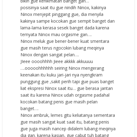
bikin gue kenikmatan banget gan…
posisinya saat itu gue nindih Ninox, kakinya
Ninox menjepit pinggang gue, dia menyila
kakinya sampe kocokan gue sempit banget dan
lama-lama kerasa sesek banget dada karena
ternyata Ninox mau orgasme gan….
Ninox meluk gue bener-bener kuat smentara
gue masih terus ngocokin lubang meqinya
Ninox dengan sangat pelan….
JIeee oooohhhh Jieee akkkk akkuuuu
….ooooohhhhhh seiring Ninox mengerang
keenakan itu kuku jari-jari nya nyengkram
punggung gue ,sakit perih tapi gue puas banget
liat ekspresi Ninox saat itu… gue berasa jantan
saat itu karena Ninox udah orgasme padahal
kocokan batang penis gue masih pelan
banget….
Ninox ambruk, lemes gitu keliatanya sementara
gue masih sangat kuat saat itu, batang penis
gue juga masih nancep didalem lubang meqinya
dia gan. karena kasian, gue cabut tuh batang