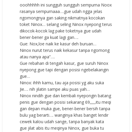
ooohhhhh ini sungguh sungguh sempurna Noox
rasanya sempurnaaa….gue udah ngga jelas
ngomongnya gan saking nikmatnya kocokan
toket Ninox… selang seling Ninox nyepong terus
dikocok-kocok lag pake toketnya gue udah
bener-bener ga kuat lagi gan….
Gue: Nox,loe naik ke kasur deh buruan…
Ninox nurut terus naik kekasur tanpa ngomong
atau nanya apa”….
Gue rebahan di tengah kasur, gue suruh Ninox
nyepong gue tapi dengan posisi ngebelakangin
gue…
Ninox: ihhh kamu, tau aja posisi yg aku suka
Jie…. nih jilatin sampe aku puas yah…
Ninox nindih gue dan kembali nyepongin batang
penis gue dengan posisi sekarang 69,,,,,itu meqi
gan depan muka gue, bener-bener bersih tanpa
bulu yag berarti…. wanginya khas banget lendir
cewek kalou udah sange, tanpa banyak kata
gue jilat abis itu meqinya Ninox, gue buka tu