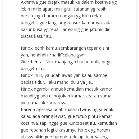
Akhirnya gue diajak masuk ke dalem kostnya yg
lebih mirip apart mini gitu, tatanan yg rapih
bersih juga harum ruangan yg bikin relax
banget… gue langsung masuk kamarnya, ada
kasur busa yg tebal. langsung gue jatuhin diri
diatas kasur itu….
Ninox: eehh kamu sembarangan tepar disini
yah, hehhhhh *narik”celana gw*
Gue: bentar Nox manjangin badan dulu, pegel
banget nih….
Ninox: huh, ya udah awas yah kalau sampe
bablas tidur… aku mandi dulu ya Jie…
Ninox ngambil anduk kemudian masuk kamar
mandi yg ada di pojokan kamar searah sama
pintu masuk kamarnya…
Karena ngerasa udah malam twrus ngga enak
kalau ada orang lewat, gue tutup pintu kamar
kost nya. tapi ngga gue kunci saat itu, kemudian
gue rebahan lagi dikasurnya Ninox yg harum
abisss bikin gue hampir terlelap tidur saking