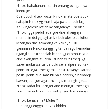
ya kan…
Ninox: hahahahaha itu sih emang pengennya
kamu JIe….
Gue duduk ditepi kasur Ninox, mata gue sibuk
natapin Ninox yg masih aja pake anduk lagi
sibuk ngolesin lotion ke tangannya… seolah
Ninox ngga peduli ada gue dibelakangnya,
merhatiin doi yg lagi asik sibuk oles-oles lotion
ketangan dan sekarang ke kakinya…..itu
gannnnnn Ninox nungging tanpa ragu kemudian
ngangkat kaki sebelah kanan yg otomatis gue
dibelakangnya itu bisa liat bebas itu meqi yg
super mulussss tanpa bulu sehelaipun. sontak
penis ini tegak mengeras….sakit rasanya karena
posisi penis gue saat itu pala penisnya ngdadep
bawah jadi gue agak meringis-meringis gitu…
Ninox sadar kali denger ane meringis-meringis
gitu…. dia noleh ke gue natap gue terus nanya….
Ninox: kenapa JIe? Mules ?
Gue: engg engga ko Nox hhhhh