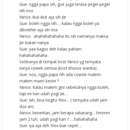
Gue: ngga papa sih, gue juga terasa pegel-pegel
nih nox
Ninox: ikut-ikut aja sih Jie
Gue: boleh ngga nih…. kalau ngga boleh ya
dibolehin aja sih nox
Ninox : ahahahahahaha itu sih namanya maksa
Jie bukan nanya
Gue: yaa bagus deh kalau paham
hahahahahaha
Setibanya di tempat kost Ninox yg ternyata
isinya cewek semua (kost khusus wanita) .
Gue: nox, ngga papa nih ada cowok malem-
malem maen kesini ?
Ninox: Kalau malem gini sebetulnya ngga boleh,
tapi ini kan udah pagi Jie…
Gue: lah, bisa begitu Nox… ( ternyata udah jam
dua an)
Ninox: benerkan, jam berapa sekarang… hmmm
jam 2 tuh, udah pagi kan ? ….hahahahaha
Gue: iya aja deh Nox biar cepet….