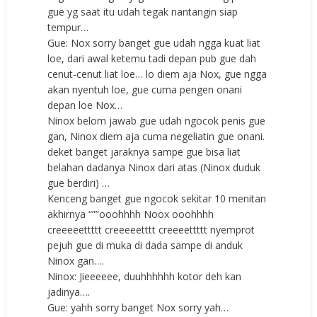
gue yg saat itu udah tegak nantangin siap
tempur…
Gue: Nox sorry banget gue udah ngga kuat liat
loe, dari awal ketemu tadi depan pub gue dah
cenut-cenut liat loe… lo diem aja Nox, gue ngga
akan nyentuh loe, gue cuma pengen onani
depan loe Nox…
Ninox belom jawab gue udah ngocok penis gue
gan, Ninox diem aja cuma negeliatin gue onani.
deket banget jaraknya sampe gue bisa liat
belahan dadanya Ninox dari atas (Ninox duduk
gue berdiri) …
Kenceng banget gue ngocok sekitar 10 menitan
akhirnya “””ooohhhh Noox ooohhhh
creeeeettttt creeeeetttt creeeettttt nyemprot
pejuh gue di muka di dada sampe di anduk
Ninox gan….
Ninox: Jieeeeee, duuhhhhhh kotor deh kan
jadinya….
Gue: yahh sorry banget Nox sorry yah…