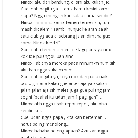
Ninox: aku dari bandung, di sini aku kuliah JIe….
Gue: ohh begitu ya… terus kamu kesini sama
siapa? Ngga mungkin kan kalau cuma sendiri?
Ninox : hmmm…sama temen-temen sih, tuh
masih didalem “ sambil nunjuk ke arah salah
satu club yg ada di sebrang jalan dimana gue
sama Ninox berdiri”
Gue: ohhh temen-temen loe lagi party ya nox
kok loe pulang duluan sih?
Ninox : abisnya mereka pada minum-minum sih,
aku kan ngga suka minum…
Gue: ohh begitu ya, o iya nox dari pada naik
taxi… gimana kalau gue anter aja ya skalian
jalan-jalan aja sih males juga gue pulang jam
segini “pdahal itu udah jam 1 pagi gan” …
Ninox: ahh ngga usah repot-repot, aku bisa
sendiri kok….
Gue: udah ngga papa , kita kan berteman…
harus saling menolong…
Ninox: hahaha nolong apaan? Aku kan ngga
minta tolong …