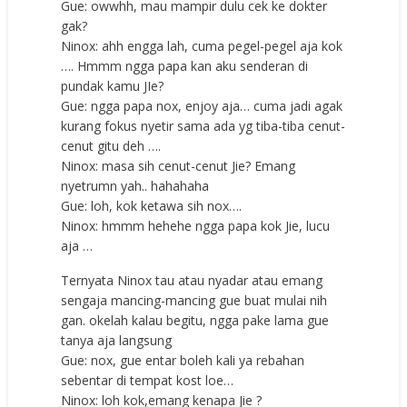
Gue: owwhh, mau mampir dulu cek ke dokter
gak?
Ninox: ahh engga lah, cuma pegel-pegel aja kok
…. Hmmm ngga papa kan aku senderan di
pundak kamu JIe?
Gue: ngga papa nox, enjoy aja… cuma jadi agak
kurang fokus nyetir sama ada yg tiba-tiba cenut-
cenut gitu deh ….
Ninox: masa sih cenut-cenut Jie? Emang
nyetrumn yah.. hahahaha
Gue: loh, kok ketawa sih nox….
Ninox: hmmm hehehe ngga papa kok Jie, lucu
aja …
Ternyata Ninox tau atau nyadar atau emang
sengaja mancing-mancing gue buat mulai nih
gan. okelah kalau begitu, ngga pake lama gue
tanya aja langsung
Gue: nox, gue entar boleh kali ya rebahan
sebentar di tempat kost loe…
Ninox: loh kok,emang kenapa Jie ?