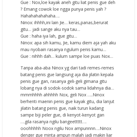
Gue : Nox,loe kayak aneh gitu liat penis gue deh
? Emang cowok loe ngga punya penis yah ?
Hahahahahahaha….
Ninox: ihhhh,ini lain Jie… keras,panas,berurat
gitu… jadi sange aku nya tau…
Gue : haha iya lah, gue gitu…
Ninox: apa sih kamu, Jie, kamu diem aja yah aku
mau nyobain rasanya ngulum penis kamu…
Gue : nihhh dah… kulum sampe loe puas Nox…
Tanpa aba-aba Ninox yg dari tadi remes-remes
batang penis gue langsung aja dia jilatin kepala
penis gue gan, rasanya geli-geli gimana gitu
lobang nya di sodok-sodok sama lidahnya dia…
mmmhhhh ahhhhh Nox, geli Nox …..Ninox
berhenti maenin penis gue kayak gitu, dia lanjut
jilatin batang penis gue, naik turun kadang
sampe biji peler gue, di kenyot-kenyot gan
….gila rasanya ngilu bangeettttt….
ooohhhhh Noox ngilu Nox ampunnnn….Ninox
denger gue minta ampun malah jadi makin liar