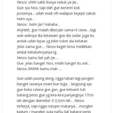
Ninox: ohhh sakit itunya nekuk ya Jie…
Gue: iya Nox, tapi dah gue benerin kok
posisinya… udah enak nih walapun kejepit sabuk
helm nya…
Ninox : helm Jie? Hahaha…
Anjriiittt, gue malah dikerjain sama ni cewe….lagi
asik-asiknya dia ketawain gue dia sadar juga itu
anduk udah lepas yg bikin toket dia keliatan
jelas sama gue…. Ninox kaget terus melilitkan
anduk ketubuhnyanya lg.
Ninox: kamu liat yah JIe….
Gue: jelas banget Nox, indah banget itu asli…
Ninox: ihhhhh kamu mah …
Gue udah pusing dong, ngga tahan lagi pengen
banget rasanya onani biar lega… langsung aja
gue buka celana gue gan, gue keluarin tuh
batang penis gue yg kira-kira panjangnya 17cm
lah dengan diameter 3-3,5cm lah… Ninox
terkejut, tapi ngga nutupin matanya… mungkin
kagum / mungkin juga nafsu liat batang penis