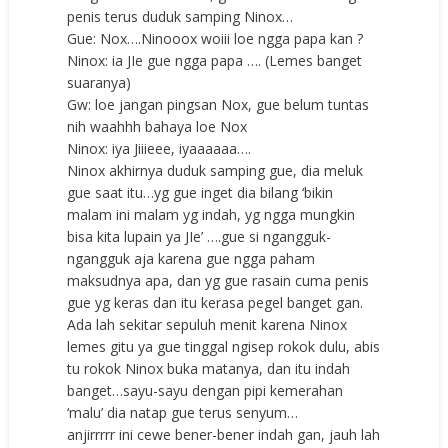
penis terus duduk samping Ninox…
Gue: Nox….Ninooox woiii loe ngga papa kan ?
Ninox: ia JIe gue ngga papa …. (Lemes banget
suaranya)
Gw: loe jangan pingsan Nox, gue belum tuntas
nih waahhh bahaya loe Nox
Ninox: iya Jiiieee, iyaaaaaa….
Ninox akhirnya duduk samping gue, dia meluk
gue saat itu…yg gue inget dia bilang ‘bikin
malam ini malam yg indah, yg ngga mungkin
bisa kita lupain ya JIe’ ….gue si ngangguk-
ngangguk aja karena gue ngga paham
maksudnya apa, dan yg gue rasain cuma penis
gue yg keras dan itu kerasa pegel banget gan.
Ada lah sekitar sepuluh menit karena Ninox
lemes gitu ya gue tinggal ngisep rokok dulu, abis
tu rokok Ninox buka matanya, dan itu indah
banget…sayu-sayu dengan pipi kemerahan
‘malu’ dia natap gue terus senyum…
anjirrrrr ini cewe bener-bener indah gan, jauh lah