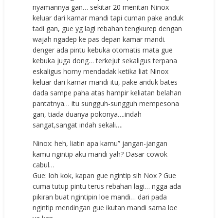
nyamannya gan… sekitar 20 menitan Ninox
keluar dari kamar mandi tapi cuman pake anduk
tadi gan, gue yg lagi rebahan tengkurep dengan
wajah ngadep ke pas depan kamar mandi.
denger ada pintu kebuka otomatis mata gue
kebuka juga dong… terkejut sekaligus terpana
eskaligus horny mendadak ketika liat Ninox
keluar dari kamar mandi itu, pake anduk bates
dada sampe paha atas hampir keliatan belahan
pantatnya… itu sungguh-sungguh mempesona
gan, tiada duanya pokonya….indah
sangat,sangat indah sekali….
Ninox: heh, liatin apa kamu” jangan-jangan
kamu ngintip aku mandi yah? Dasar cowok
cabul…
Gue: loh kok, kapan gue ngintip sih Nox ? Gue
cuma tutup pintu terus rebahan lagi… ngga ada
pikiran buat ngintipin loe mandi… dari pada
ngintip mendingan gue ikutan mandi sama loe