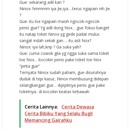
Gue: sekarang adil kan ?
Ninox: hmmmm iya Jie,iya….terus ngapain nih Jie
?
Gue: itu loe ngapain masih ngocok-ngocok
penis gue? Yg adil dong Nox… gue fokus banget
itu natap toket Ninox yg gede padat mulus
sangat indah sekali gan…. itu asli Nox?
Ninox: iya lah,knp ? Ga suka yah?
Gue: cuma cowok gila yg ngga suka sama toket
loe Nox… kocokin penis pake toket loe Nox
“pinta gue”
Ternyata Ninox sudah paham, gue disuruhnya
duduk di tepi kasur, Ninox membusung didepan
selangkangan gue… dijepitnya penis gue pake
toketnya.. di kocokin keatas kebawah
Cerita Lainnya:
Cerita Dewasa
Cerita Bibiku Yang Selalu Bugil
Memancing Gairahku