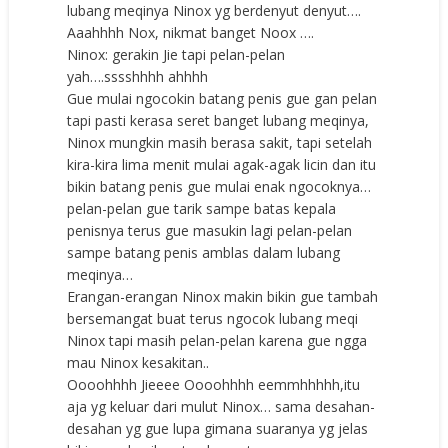
lubang meqinya Ninox yg berdenyut denyut….
Aaahhhh Nox, nikmat banget Noox ….
Ninox: gerakin Jie tapi pelan-pelan
yah….sssshhhh ahhhh
Gue mulai ngocokin batang penis gue gan pelan
tapi pasti kerasa seret banget lubang meqinya,
Ninox mungkin masih berasa sakit, tapi setelah
kira-kira lima menit mulai agak-agak licin dan itu
bikin batang penis gue mulai enak ngocoknya…
pelan-pelan gue tarik sampe batas kepala
penisnya terus gue masukin lagi pelan-pelan
sampe batang penis amblas dalam lubang
meqinya…
Erangan-erangan Ninox makin bikin gue tambah
bersemangat buat terus ngocok lubang meqi
Ninox tapi masih pelan-pelan karena gue ngga
mau Ninox kesakitan..
Oooohhhh Jieeee Oooohhhh eemmhhhhh,itu
aja yg keluar dari mulut Ninox… sama desahan-
desahan yg gue lupa gimana suaranya yg jelas