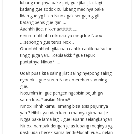
lubang meqinya pake jari, gue jilat-jilat lagi
kadang gue sodok itu lubang meqinya pake
lidah gue yg bikin Ninox gak sengaja gigit
batang penis gue gan….
Aaahhh Jiee, nikkmaattttttt……
eemmmhhhhhh nikmatnya meqi loe Noox
….sepongin gue terus Nox…
Oooohhhhhhhh gilaaaaa cantik-cantik nafsu loe
tinggi juga yah…..ceplaakkk *gue tepuk
pantatnya Ninox* ….
Udah puas kita saling jilat saling nyepong saling
nyodok… gue suruh Ninox merebah samping
gue…
Nox,mlm ini gue pengen ngabisin pejuh gw
sama loe…*bisikin Ninox*
Ninox: iiihhh kamu, emang bisa abis pejuhnya
yah ? Hihihi ya udah kamu maunya gimana Jie…
Ngga pake lama lagi , gue lebarin selangkangan
Ninox, nampak dengan jelas lubang meqinya yg
pasti udah becek sama lendir+ludah gue… pelan