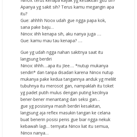
Ninox: terus kenapa kayak yg kesakitan gitu sih?
Apanya yg sakit sih? Terus kamu megangin apa
itu?
Gue: ahhhh Noox udah gue ngga papa kok,
sana pake baju…
Ninox: iihh kenapa sih, aku nanya juga ….
Gue: kamu mau tau kenapa? ….
Gue yg udah ngga nahan sakitnya saat itu
langsung berdiri
Ninox: iihhh….apa itu JIee…. *nutup mukanya
sendiri* dan tanpa disadari karena Ninox nutup
mukanya pake kedua tangannya anduk yg melilit
tubuhnya itu merosot gan, nampaklah itu toket
yg padet putih mulus dengan puting kecilnya
bener-bener menantang dan seksi gan…
gue yg posisinya masih berdiri kesakitan,
langsung aja reflex masukin tangan ke celana
buat benerin posisi penis gue biar ngga nekuk
kebawah lagi… ternyata Ninox liat itu semua,
Ninox nanya…