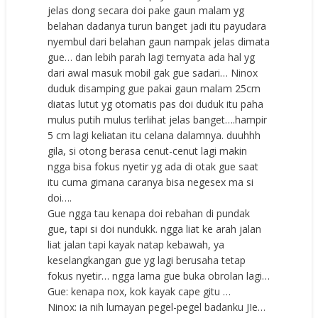
jelas dong secara doi pake gaun malam yg
belahan dadanya turun banget jadi itu payudara
nyembul dari belahan gaun nampak jelas dimata
gue… dan lebih parah lagi ternyata ada hal yg
dari awal masuk mobil gak gue sadari… Ninox
duduk disamping gue pakai gaun malam 25cm
diatas lutut yg otomatis pas doi duduk itu paha
mulus putih mulus terlihat jelas banget….hampir
5 cm lagi keliatan itu celana dalamnya. duuhhh
gila, si otong berasa cenut-cenut lagi makin
ngga bisa fokus nyetir yg ada di otak gue saat
itu cuma gimana caranya bisa negesex ma si
doi….
Gue ngga tau kenapa doi rebahan di pundak
gue, tapi si doi nundukk. ngga liat ke arah jalan
liat jalan tapi kayak natap kebawah, ya
keselangkangan gue yg lagi berusaha tetap
fokus nyetir… ngga lama gue buka obrolan lagi…
Gue: kenapa nox, kok kayak cape gitu …
Ninox: ia nih lumayan pegel-pegel badanku JIe…