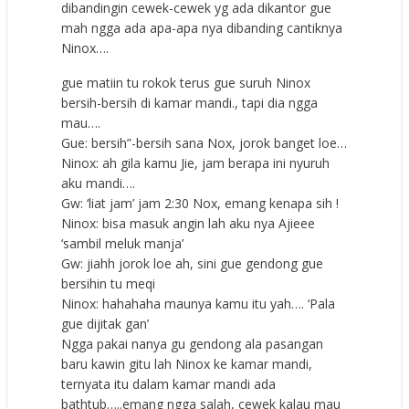
dibandingin cewek-cewek yg ada dikantor gue
mah ngga ada apa-apa nya dibanding cantiknya
Ninox….
gue matiin tu rokok terus gue suruh Ninox
bersih-bersih di kamar mandi., tapi dia ngga
mau….
Gue: bersih”-bersih sana Nox, jorok banget loe…
Ninox: ah gila kamu Jie, jam berapa ini nyuruh
aku mandi….
Gw: ‘liat jam’ jam 2:30 Nox, emang kenapa sih !
Ninox: bisa masuk angin lah aku nya Ajieee
‘sambil meluk manja’
Gw: jiahh jorok loe ah, sini gue gendong gue
bersihin tu meqi
Ninox: hahahaha maunya kamu itu yah…. ‘Pala
gue dijitak gan’
Ngga pakai nanya gu gendong ala pasangan
baru kawin gitu lah Ninox ke kamar mandi,
ternyata itu dalam kamar mandi ada
bathtub…..emang ngga salah, cewek kalau mau