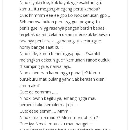
Ninox: yakin loe, kok kayak yg kesakitan gitu
kamu… itu megang-megang perut kenapa?
Gue: hhmmm eee ee gpp ko Nox seriusan gpp…
Sebenernya bukan perut yg gue pegang, tp
penis gue ini yg rasanya pengen berdiri bebas,
terjebak dalam celana dalam menekuk kebawah
rasanya perih+sakit gimana gitu secara gue
horny banget saat itu…
Ninox: JIe, kamu bener nggapapa….*sambil
melangkah deketin gue* kemudian Ninox duduk
di samping gue, nanya lagi…
Ninox: beneran kamu ngga papa Jie? Kamu
buru-buru mau pulang yah? Gak kerasan disini
sama aku?
Gue: ee eemmm ,…..
Ninox: owhh begitu ya, emang ngga mau
nemenin aku semalem aja Jie…
Gue: eeee eemm,… Mmm…
Ninox: ma ma mau ?? Mmmm emoh sih ?
Gue: iya Nox ia mau aku mau banget….