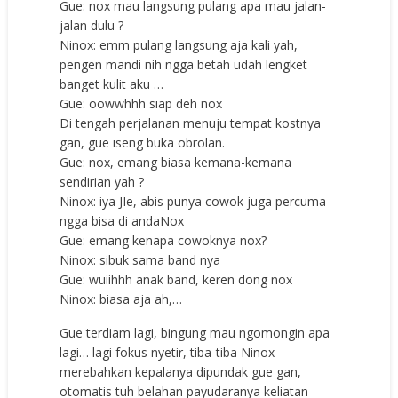
Gue: nox mau langsung pulang apa mau jalan-
jalan dulu ?
Ninox: emm pulang langsung aja kali yah,
pengen mandi nih ngga betah udah lengket
banget kulit aku …
Gue: oowwhhh siap deh nox
Di tengah perjalanan menuju tempat kostnya
gan, gue iseng buka obrolan.
Gue: nox, emang biasa kemana-kemana
sendirian yah ?
Ninox: iya JIe, abis punya cowok juga percuma
ngga bisa di andaNox
Gue: emang kenapa cowoknya nox?
Ninox: sibuk sama band nya
Gue: wuiihhh anak band, keren dong nox
Ninox: biasa aja ah,…
Gue terdiam lagi, bingung mau ngomongin apa
lagi… lagi fokus nyetir, tiba-tiba Ninox
merebahkan kepalanya dipundak gue gan,
otomatis tuh belahan payudaranya keliatan