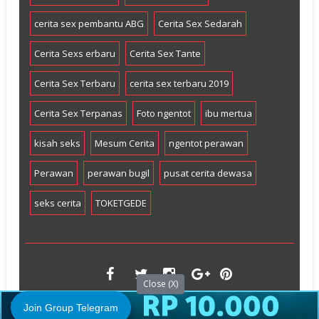
cerita sex pembantu ABG
Cerita Sex Sedarah
Cerita Sexs erbaru
Cerita Sex Tante
Cerita Sex Terbaru
cerita sex terbaru 2019
Cerita Sex Terpanas
Foto ngentot
ibu mertua
kisah seks
Mesum Cerita
ngentot perawan
Perawan
perawan bugil
pusat cerita dewasa
seks cerita
TOKETGEDE
Close (X)
Join Group Telegram
©2010 TambangBokep All Right Reserved.