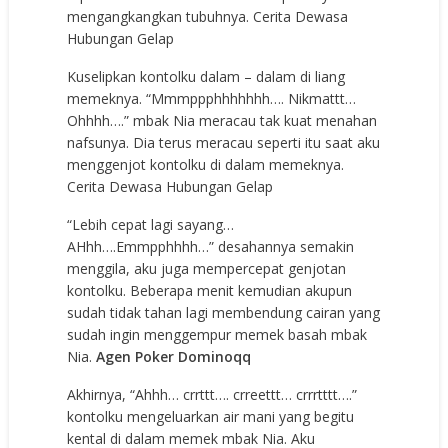
mengangkangkan tubuhnya. Cerita Dewasa
Hubungan Gelap
Kuselipkan kontolku dalam – dalam di liang
memeknya. “Mmmppphhhhhhh…. Nikmattt…
Ohhhh….” mbak Nia meracau tak kuat menahan
nafsunya. Dia terus meracau seperti itu saat aku
menggenjot kontolku di dalam memeknya.
Cerita Dewasa Hubungan Gelap
“Lebih cepat lagi sayang…
AHhh….Emmpphhhh…” desahannya semakin
menggila, aku juga mempercepat genjotan
kontolku. Beberapa menit kemudian akupun
sudah tidak tahan lagi membendung cairan yang
sudah ingin menggempur memek basah mbak
Nia.
Agen Poker Dominoqq
Akhirnya, “Ahhh… crrttt…. crreettt… crrrtttt….”
kontolku mengeluarkan air mani yang begitu
kental di dalam memek mbak Nia. Aku