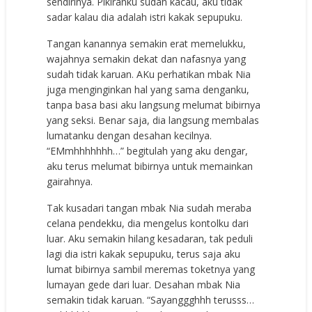
sendirinya. Pikiranku sudah kacau, aku tidak
sadar kalau dia adalah istri kakak sepupuku.
Tangan kanannya semakin erat memelukku,
wajahnya semakin dekat dan nafasnya yang
sudah tidak karuan. AKu perhatikan mbak Nia
juga menginginkan hal yang sama denganku,
tanpa basa basi aku langsung melumat bibirnya
yang seksi. Benar saja, dia langsung membalas
lumatanku dengan desahan kecilnya.
“EMmhhhhhhh…” begitulah yang aku dengar,
aku terus melumat bibirnya untuk memainkan
gairahnya.
Tak kusadari tangan mbak Nia sudah meraba
celana pendekku, dia mengelus kontolku dari
luar. Aku semakin hilang kesadaran, tak peduli
lagi dia istri kakak sepupuku, terus saja aku
lumat bibirnya sambil meremas toketnya yang
lumayan gede dari luar. Desahan mbak Nia
semakin tidak karuan. “Sayanggghhh terusss…