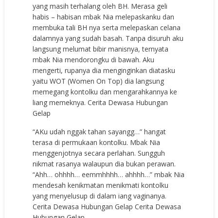
yang masih terhalang oleh BH. Merasa geli
habis – habisan mbak Nia melepaskanku dan
membuka tali BH nya serta melepaskan celana
dalamnya yang sudah basah. Tanpa disuruh aku
langsung melumat bibir manisnya, ternyata
mbak Nia mendorongku di bawah. Aku
mengerti, rupanya dia menginginkan diatasku
yaitu WOT (Women On Top) dia langsung
memegang kontolku dan mengarahkannya ke
liang memeknya. Cerita Dewasa Hubungan
Gelap
“AKu udah nggak tahan sayangg…” hangat
terasa di permukaan kontolku. Mbak Nia
menggenjotnya secara perlahan. Sungguh
nikmat rasanya walaupun dia bukan perawan.
“Ahh… ohhhh… eemmhhhh… ahhhh…” mbak Nia
mendesah kenikmatan menikmati kontolku
yang menyelusup di dalam iang vaginanya.
Cerita Dewasa Hubungan Gelap Cerita Dewasa
Hubungan Gelap