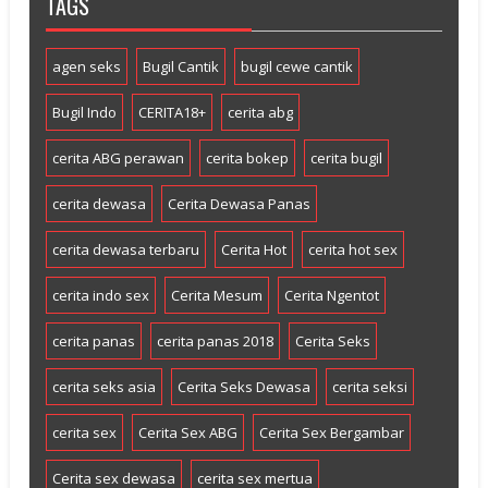
TAGS
agen seks
Bugil Cantik
bugil cewe cantik
Bugil Indo
CERITA18+
cerita abg
cerita ABG perawan
cerita bokep
cerita bugil
cerita dewasa
Cerita Dewasa Panas
cerita dewasa terbaru
Cerita Hot
cerita hot sex
cerita indo sex
Cerita Mesum
Cerita Ngentot
cerita panas
cerita panas 2018
Cerita Seks
cerita seks asia
Cerita Seks Dewasa
cerita seksi
cerita sex
Cerita Sex ABG
Cerita Sex Bergambar
Cerita sex dewasa
cerita sex mertua