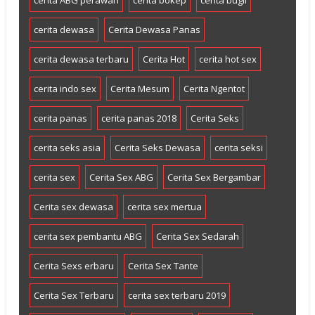
cerita ABG perawan
cerita bokep
cerita bugil
cerita dewasa
Cerita Dewasa Panas
cerita dewasa terbaru
Cerita Hot
cerita hot sex
cerita indo sex
Cerita Mesum
Cerita Ngentot
cerita panas
cerita panas 2018
Cerita Seks
cerita seks asia
Cerita Seks Dewasa
cerita seksi
cerita sex
Cerita Sex ABG
Cerita Sex Bergambar
Cerita sex dewasa
cerita sex mertua
cerita sex pembantu ABG
Cerita Sex Sedarah
Cerita Sexs erbaru
Cerita Sex Tante
Cerita Sex Terbaru
cerita sex terbaru 2019