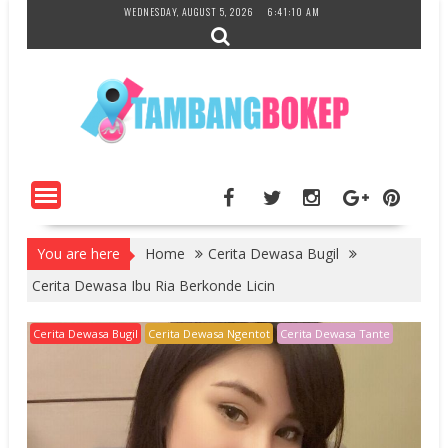
Skip
WEDNESDAY, AUGUST 5, 2026
6:41:12 AM
to
content
You are here
Home
Cerita Dewasa Bugil
Cerita Dewasa Ibu Ria Berkonde Licin
Cerita Dewasa Bugil
Cerita Dewasa Ngentot
Cerita Dewasa Tante