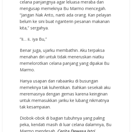
celana panjangnya agar leluasa meraba dan
mengusap memeknya Bu Marmo mencegah.
“Jangan Nak Anto, nanti ada orang. Kan pelayan
belum ke sini buat nganterin pesanan makanan
kita,” sergahya.
“Ii… ii.. iya Bu,”
Benar juga, ujarku membathin. Aku terpaksa
menahan diri untuk tidak meneruskan niatku
memelorotkan celana panjang yang dipakai Bu
Marmo.
Hanya usapan dan rabaanku di busungan
memeknya tak kuhentikan. Bahkan sesekali aku
meremasnya dengan gemas karena keinginan
untuk memasukkan jariku ke lubang nikmatnya
tak kesampaian.
Diobok-obok di bagian tubuhnya yang paling
peka, kendati masih di luar celana dalamnya, Bu
Marmo mendesah.
Cerita Dewasa Istri