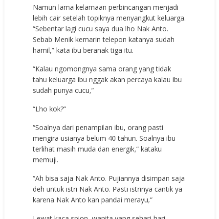
Namun lama kelamaan perbincangan menjadi
lebih cair setelah topiknya menyangkut keluarga.
“Sebentar lagi cucu saya dua lho Nak Anto.
Sebab Menik kemarin telepon katanya sudah
hamil,” kata ibu beranak tiga itu.
“Kalau ngomongnya sama orang yang tidak
tahu keluarga ibu nggak akan percaya kalau ibu
sudah punya cucu,”
“Lho kok?”
“Soalnya dari penampilan ibu, orang pasti
mengira usianya belum 40 tahun. Soalnya ibu
terlihat masih muda dan energik,” kataku
memuji.
“Ah bisa saja Nak Anto. Pujiannya disimpan saja
deh untuk istri Nak Anto. Pasti istrinya cantik ya
karena Nak Anto kan pandai merayu,”
Lewat kaca spion, wanita yang sehari-hari