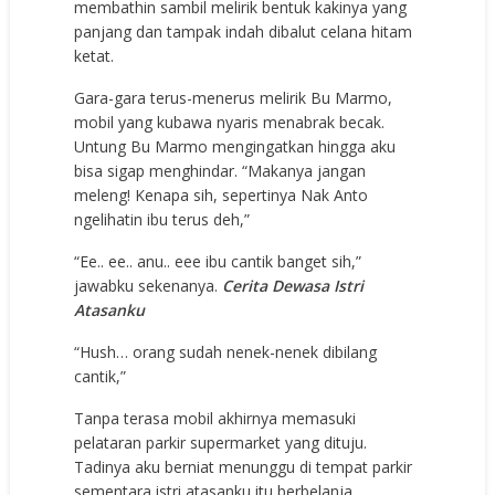
membathin sambil melirik bentuk kakinya yang
panjang dan tampak indah dibalut celana hitam
ketat.
Gara-gara terus-menerus melirik Bu Marmo,
mobil yang kubawa nyaris menabrak becak.
Untung Bu Marmo mengingatkan hingga aku
bisa sigap menghindar. “Makanya jangan
meleng! Kenapa sih, sepertinya Nak Anto
ngelihatin ibu terus deh,”
“Ee.. ee.. anu.. eee ibu cantik banget sih,”
jawabku sekenanya.
Cerita Dewasa Istri
Atasanku
“Hush… orang sudah nenek-nenek dibilang
cantik,”
Tanpa terasa mobil akhirnya memasuki
pelataran parkir supermarket yang dituju.
Tadinya aku berniat menunggu di tempat parkir
sementara istri atasanku itu berbelanja.