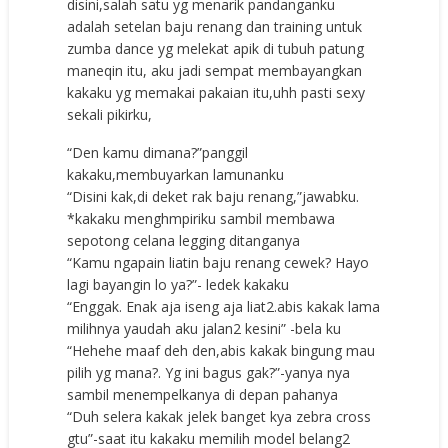
disini,salah satu yg menarik pandanganku
adalah setelan baju renang dan training untuk
zumba dance yg melekat apik di tubuh patung
maneqin itu, aku jadi sempat membayangkan
kakaku yg memakai pakaian itu,uhh pasti sexy
sekali pikirku,
“Den kamu dimana?”panggil
kakaku,membuyarkan lamunanku
“Disini kak,di deket rak baju renang,”jawabku.
*kakaku menghmpiriku sambil membawa
sepotong celana legging ditanganya
“Kamu ngapain liatin baju renang cewek? Hayo
lagi bayangin lo ya?”- ledek kakaku
“Enggak. Enak aja iseng aja liat2.abis kakak lama
milihnya yaudah aku jalan2 kesini” -bela ku
“Hehehe maaf deh den,abis kakak bingung mau
pilih yg mana?. Yg ini bagus gak?”-yanya nya
sambil menempelkanya di depan pahanya
“Duh selera kakak jelek banget kya zebra cross
gtu”-saat itu kakaku memilih model belang2