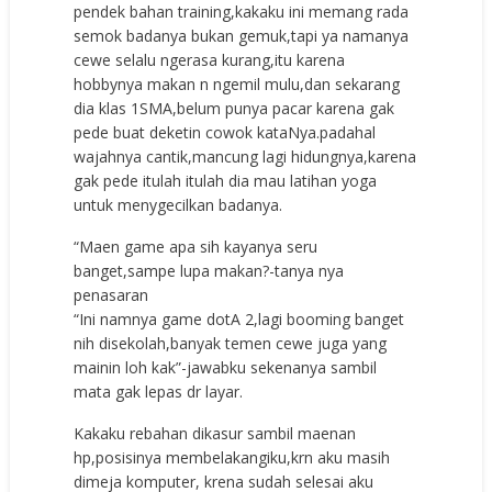
pendek bahan training,kakaku ini memang rada
semok badanya bukan gemuk,tapi ya namanya
cewe selalu ngerasa kurang,itu karena
hobbynya makan n ngemil mulu,dan sekarang
dia klas 1SMA,belum punya pacar karena gak
pede buat deketin cowok kataNya.padahal
wajahnya cantik,mancung lagi hidungnya,karena
gak pede itulah itulah dia mau latihan yoga
untuk menygecilkan badanya.
“Maen game apa sih kayanya seru
banget,sampe lupa makan?-tanya nya
penasaran
“Ini namnya game dotA 2,lagi booming banget
nih disekolah,banyak temen cewe juga yang
mainin loh kak”-jawabku sekenanya sambil
mata gak lepas dr layar.
Kakaku rebahan dikasur sambil maenan
hp,posisinya membelakangiku,krn aku masih
dimeja komputer, krena sudah selesai aku