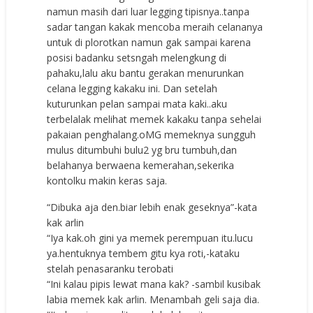
namun masih dari luar legging tipisnya..tanpa
sadar tangan kakak mencoba meraih celananya
untuk di plorotkan namun gak sampai karena
posisi badanku setsngah melengkung di
pahaku,lalu aku bantu gerakan menurunkan
celana legging kakaku ini. Dan setelah
kuturunkan pelan sampai mata kaki..aku
terbelalak melihat memek kakaku tanpa sehelai
pakaian penghalang.oMG memeknya sungguh
mulus ditumbuhi bulu2 yg bru tumbuh,dan
belahanya berwaena kemerahan,sekerika
kontolku makin keras saja.
“Dibuka aja den.biar lebih enak geseknya”-kata
kak arlin
“Iya kak.oh gini ya memek perempuan itu.lucu
ya.hentuknya tembem gitu kya roti,-kataku
stelah penasaranku terobati
“Ini kalau pipis lewat mana kak? -sambil kusibak
labia memek kak arlin. Menambah geli saja dia.