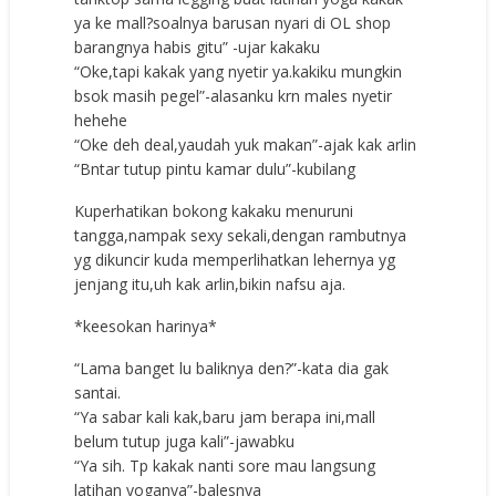
ya ke mall?soalnya barusan nyari di OL shop
barangnya habis gitu” -ujar kakaku
“Oke,tapi kakak yang nyetir ya.kakiku mungkin
bsok masih pegel”-alasanku krn males nyetir
hehehe
“Oke deh deal,yaudah yuk makan”-ajak kak arlin
“Bntar tutup pintu kamar dulu”-kubilang
Kuperhatikan bokong kakaku menuruni
tangga,nampak sexy sekali,dengan rambutnya
yg dikuncir kuda memperlihatkan lehernya yg
jenjang itu,uh kak arlin,bikin nafsu aja.
*keesokan harinya*
“Lama banget lu baliknya den?”-kata dia gak
santai.
“Ya sabar kali kak,baru jam berapa ini,mall
belum tutup juga kali”-jawabku
“Ya sih. Tp kakak nanti sore mau langsung
latihan yoganya”-balesnya