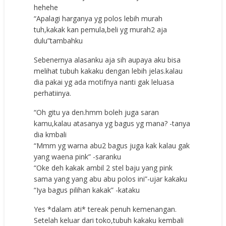
hehehe
“Apalagi harganya yg polos lebih murah
tuh,kakak kan pemula,beli yg murah2 aja
dulu”tambahku
Sebenernya alasanku aja sih aupaya aku bisa
melihat tubuh kakaku dengan lebih jelas.kalau
dia pakai yg ada motifnya nanti gak leluasa
perhatiinya.
“Oh gitu ya den.hmm boleh juga saran
kamu,kalau atasanya yg bagus yg mana? -tanya
dia kmbali
“Mmm yg warna abu2 bagus juga kak kalau gak
yang waena pink” -saranku
“Oke deh kakak ambil 2 stel baju yang pink
sama yang yang abu abu polos ini”-ujar kakaku
“Iya bagus pilihan kakak” -kataku
Yes *dalam ati* tereak penuh kemenangan.
Setelah keluar dari toko,tubuh kakaku kembali