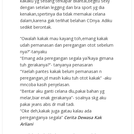
kakaku yg sedang terkapar dilantai,begitu sexy
dengan setelan legging dan bra sport yg dia
kenakan,spertinya dia tidak memakai celana
dalam,karena gak terlihat belahan CDnya. Adiku
sedikit berontak.
“Owalah kakak mau kayang toh,emang kakak
udah pemanasan dan peregangan otot sebelum
nya?”-tanyaku
“Emang ada peregangan segala ya?kaya gimana
tuh gerakanya?”- tanyanya penasaran
“Yaelah pantes kakak belum pemanasan n
peregangan,jd masih kaku tuh otot kakak” -aku
mncoba kasih penjelasan.
“Bentar aku ganti celana dlu,pakai bahan yg
melar,biar enak gerakanya”- soalnya skg aku
pakai jeans abis dr mall tadi.
“Oke deh,kakak juga gatau kalau ada
pereganganya segala”
Cerita Dewasa Kak
Arliani