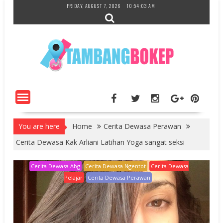
Skip
FRIDAY, AUGUST 7, 2026
10:54:04 AM
to
content
You are here
Home
Cerita Dewasa Perawan
Cerita Dewasa Kak Arliani Latihan Yoga sangat seksi
Cerita Dewasa Abg
Cerita Dewasa Ngentot
Cerita Dewasa
Pelajar
Cerita Dewasa Perawan