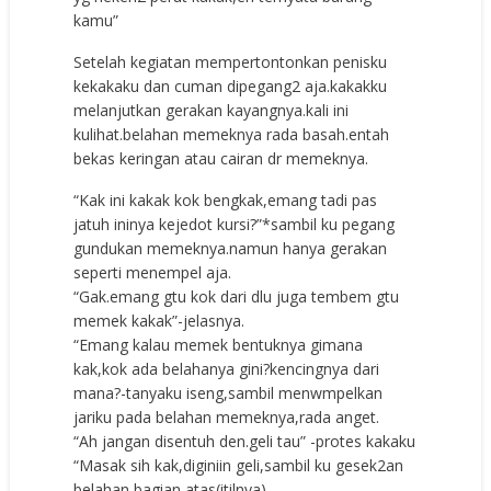
kamu”
Setelah kegiatan mempertontonkan penisku
kekakaku dan cuman dipegang2 aja.kakakku
melanjutkan gerakan kayangnya.kali ini
kulihat.belahan memeknya rada basah.entah
bekas keringan atau cairan dr memeknya.
“Kak ini kakak kok bengkak,emang tadi pas
jatuh ininya kejedot kursi?”*sambil ku pegang
gundukan memeknya.namun hanya gerakan
seperti menempel aja.
“Gak.emang gtu kok dari dlu juga tembem gtu
memek kakak”-jelasnya.
“Emang kalau memek bentuknya gimana
kak,kok ada belahanya gini?kencingnya dari
mana?-tanyaku iseng,sambil menwmpelkan
jariku pada belahan memeknya,rada anget.
“Ah jangan disentuh den.geli tau” -protes kakaku
“Masak sih kak,diginiin geli,sambil ku gesek2an
belahan bagian atas(itilnya).