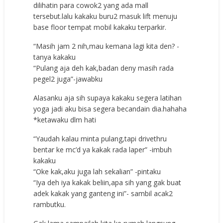
dilihatin para cowok2 yang ada mall
tersebut.lalu kakaku buru2 masuk lift menuju
base floor tempat mobil kakaku terparkir.
“Masih jam 2 nih,mau kemana lagi kita den? -
tanya kakaku
“Pulang aja deh kak,badan deny masih rada
pegel2 juga”-jawabku
Alasanku aja sih supaya kakaku segera latihan
yoga jadi aku bisa segera becandain dia.hahaha
*ketawaku dlm hati
“Yaudah kalau minta pulang,tapi drivethru
bentar ke mc’d ya kakak rada laper” -imbuh
kakaku
“Oke kak,aku juga lah sekalian” -pintaku
“Iya deh iya kakak beliin,apa sih yang gak buat
adek kakak yang ganteng ini”- sambil acak2
rambutku.