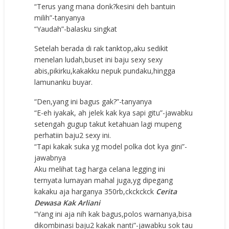
“Terus yang mana donk?kesini deh bantuin
milih”-tanyanya
“Yaudah”-balasku singkat
Setelah berada di rak tanktop,aku sedikit
menelan ludah,buset ini baju sexy sexy
abis,pikirku,kakakku nepuk pundaku,hingga
lamunanku buyar.
“Den,yang ini bagus gak?”-tanyanya
“E-eh iyakak, ah jelek kak kya sapi gitu”-jawabku
setengah gugup takut ketahuan lagi mupeng
perhatiin baju2 sexy ini.
“Tapi kakak suka yg model polka dot kya gini”-
jawabnya
Aku melihat tag harga celana legging ini
ternyata lumayan mahal juga,yg dipegang
kakaku aja harganya 350rb,ckckckck
Cerita
Dewasa Kak Arliani
“Yang ini aja nih kak bagus,polos warnanya,bisa
dikombinasi baju2 kakak nanti”-jawabku sok tau