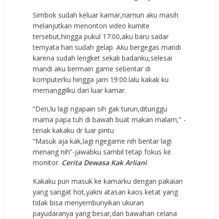
Simbok sudah keluar kamar,namun aku masih
melanjutkan menonton video kumite
tersebut,hingga pukul 17:00,aku baru sadar
ternyata hari sudah gelap. Aku bergegas mandi
karena sudah lengket sekali badanku,selesai
mandi aku bermain game sebentar di
komputerku hingga jam 19:00.lalu kakak ku
memanggilku dari luar kamar.
“Den,lu lagi ngapain sih gak turun,ditunggu
mama papa tuh di bawah buat makan malam,” -
teriak kakaku dr luar pintu
“Masuk aja kak,lagi ngegame nih bentar lagi
menang nih”-jawabku sambil tetap fokus ke
monitor.
Cerita Dewasa Kak Arliani
Kakaku pun masuk ke kamarku dengan pakaian
yang sangat hot,yakni atasan kaos ketat yang
tidak bisa menyembunyikan ukuran
payudaranya yang besar,dan bawahan celana