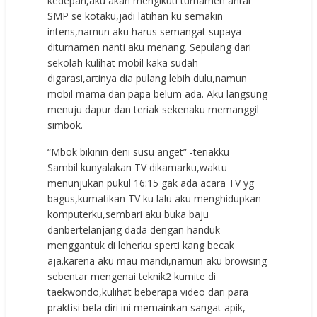
kedepan,aku akan mengikuti turnamen antar
SMP se kotaku,jadi latihan ku semakin
intens,namun aku harus semangat supaya
diturnamen nanti aku menang. Sepulang dari
sekolah kulihat mobil kaka sudah
digarasi,artinya dia pulang lebih dulu,namun
mobil mama dan papa belum ada. Aku langsung
menuju dapur dan teriak sekenaku memanggil
simbok.
“Mbok bikinin deni susu anget” -teriakku
Sambil kunyalakan TV dikamarku,waktu
menunjukan pukul 16:15 gak ada acara TV yg
bagus,kumatikan TV ku lalu aku menghidupkan
komputerku,sembari aku buka baju
danbertelanjang dada dengan handuk
menggantuk di leherku sperti kang becak
aja.karena aku mau mandi,namun aku browsing
sebentar mengenai teknik2 kumite di
taekwondo,kulihat beberapa video dari para
praktisi bela diri ini memainkan sangat apik,