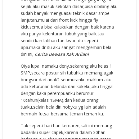
sejak aku masuk sekolah dasar,bisa dibilang aku
sudah banyak menguasai teknik dasar smpe
lanjutan,mulai dari front kick hingga fly
kick,semua bisa kulakukan dengan baik karena
aku punya kelenturan tubuh yang baik,tau
sendiri kan latihan tae kwon do seperti
apa.maka dr itu aku sangat menggemari bela
diri ini,
Cerita Dewasa Kak Arliani
Oiya lupa, namaku deny,sekarang aku kelas 1
SMP,secara postur sih tubuhku memang agak
bongsor dari anak2 seumuranku,maklum aku
ada keturunan belanda dari kakeku,aku tinggal
dengan kaka perempuanku berumur
16tahun(kelas 1SMA),dan kedua orang
tuaku,selain bela diri,hobyku yg lain adalah
bermain futsal bersama teman teman ku.
Tak seperti hari hari kemaren,kali ini memang
badanku super capek,karena dalam 30hari