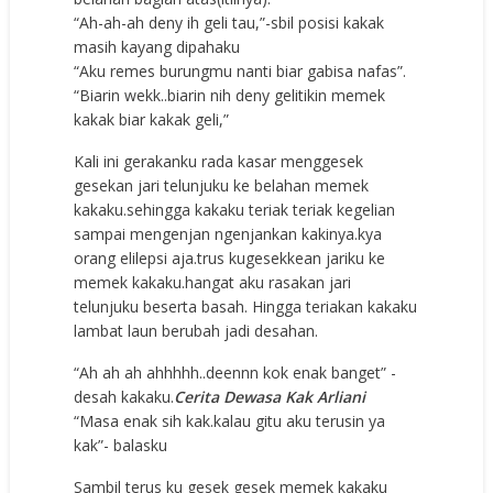
“Ah-ah-ah deny ih geli tau,”-sbil posisi kakak
masih kayang dipahaku
“Aku remes burungmu nanti biar gabisa nafas”.
“Biarin wekk..biarin nih deny gelitikin memek
kakak biar kakak geli,”
Kali ini gerakanku rada kasar menggesek
gesekan jari telunjuku ke belahan memek
kakaku.sehingga kakaku teriak teriak kegelian
sampai mengenjan ngenjankan kakinya.kya
orang elilepsi aja.trus kugesekkean jariku ke
memek kakaku.hangat aku rasakan jari
telunjuku beserta basah. Hingga teriakan kakaku
lambat laun berubah jadi desahan.
“Ah ah ah ahhhhh..deennn kok enak banget” -
desah kakaku.
Cerita Dewasa Kak Arliani
“Masa enak sih kak.kalau gitu aku terusin ya
kak”- balasku
Sambil terus ku gesek gesek memek kakaku