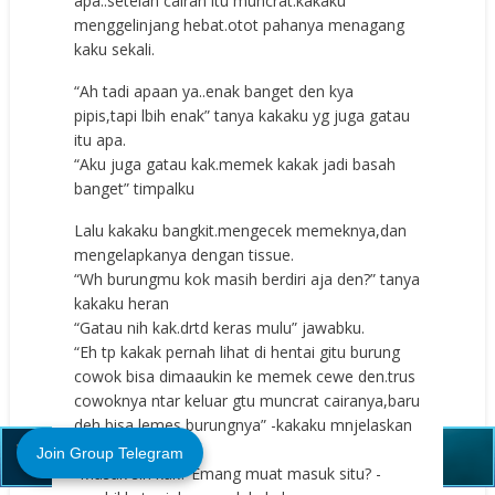
apa..setelah cairan itu muncrat.kakaku
menggelinjang hebat.otot pahanya menagang
kaku sekali.
“Ah tadi apaan ya..enak banget den kya
pipis,tapi lbih enak” tanya kakaku yg juga gatau
itu apa.
“Aku juga gatau kak.memek kakak jadi basah
banget” timpalku
Lalu kakaku bangkit.mengecek memeknya,dan
mengelapkanya dengan tissue.
“Wh burungmu kok masih berdiri aja den?” tanya
kakaku heran
“Gatau nih kak.drtd keras mulu” jawabku.
“Eh tp kakak pernah lihat di hentai gitu burung
cowok bisa dimaaukin ke memek cewe den.trus
cowoknya ntar keluar gtu muncrat cairanya,baru
Close (X)
deh bisa lemes burungnya” -kakaku mnjelaskan
sepengetahuanya
Join Group Telegram
“Masak sih kak? Emang muat masuk situ? -