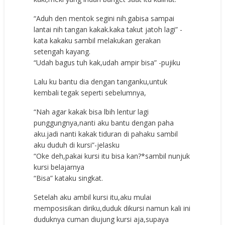
“Aduh den mentok segini nih.gabisa sampai
lantai nih tangan kakak.kaka takut jatoh lagi” -
kata kakaku sambil melakukan gerakan
setengah kayang.
“Udah bagus tuh kak,udah ampir bisa” -pujiku
Lalu ku bantu dia dengan tanganku,untuk
kembali tegak seperti sebelumnya,
“Nah agar kakak bisa lbih lentur lagi
punggungnya,nanti aku bantu dengan paha
aku.jadi nanti kakak tiduran di pahaku sambil
aku duduh di kursi”-jelasku
“Oke deh,pakai kursi itu bisa kan?*sambil nunjuk
kursi belajarnya
“Bisa” kataku singkat.
Setelah aku ambil kursi itu,aku mulai
memposisikan diriku,duduk dikursi namun kali ini
duduknya cuman diujung kursi aja,supaya