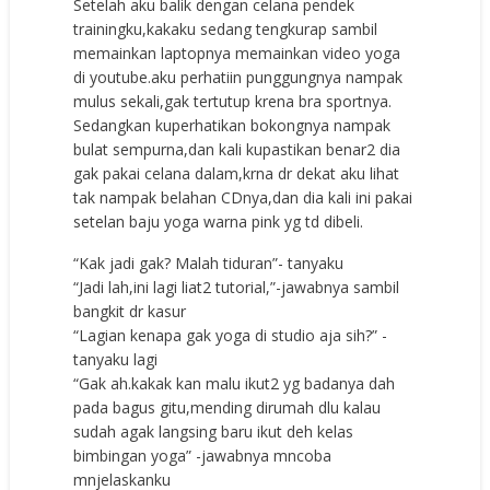
Setelah aku balik dengan celana pendek
trainingku,kakaku sedang tengkurap sambil
memainkan laptopnya memainkan video yoga
di youtube.aku perhatiin punggungnya nampak
mulus sekali,gak tertutup krena bra sportnya.
Sedangkan kuperhatikan bokongnya nampak
bulat sempurna,dan kali kupastikan benar2 dia
gak pakai celana dalam,krna dr dekat aku lihat
tak nampak belahan CDnya,dan dia kali ini pakai
setelan baju yoga warna pink yg td dibeli.
“Kak jadi gak? Malah tiduran”- tanyaku
“Jadi lah,ini lagi liat2 tutorial,”-jawabnya sambil
bangkit dr kasur
“Lagian kenapa gak yoga di studio aja sih?” -
tanyaku lagi
“Gak ah.kakak kan malu ikut2 yg badanya dah
pada bagus gitu,mending dirumah dlu kalau
sudah agak langsing baru ikut deh kelas
bimbingan yoga” -jawabnya mncoba
mnjelaskanku