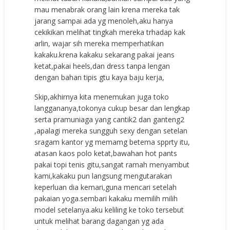
mau menabrak orang lain krena mereka tak
jarang sampai ada yg menoleh,aku hanya
cekikikan melihat tingkah mereka trhadap kak
arlin, wajar sih mereka memperhatikan
kakaku.krena kakaku sekarang pakai jeans
ketat,pakai heels,dan dress tanpa lengan
dengan bahan tipis gtu kaya baju kerja,
Skip,akhirnya kita menemukan juga toko
langgananya,tokonya cukup besar dan lengkap
serta pramuniaga yang cantik2 dan ganteng2
,apalagi mereka sungguh sexy dengan setelan
sragam kantor yg memamg betema spprty itu,
atasan kaos polo ketat,bawahan hot pants
pakai topi tenis gitu,sangat ramah menyambut
kami,kakaku pun langsung mengutarakan
keperluan dia kemari,guna mencari setelah
pakaian yoga.sembari kakaku memilih milih
model setelanya.aku keliling ke toko tersebut
untuk melihat barang dagangan yg ada