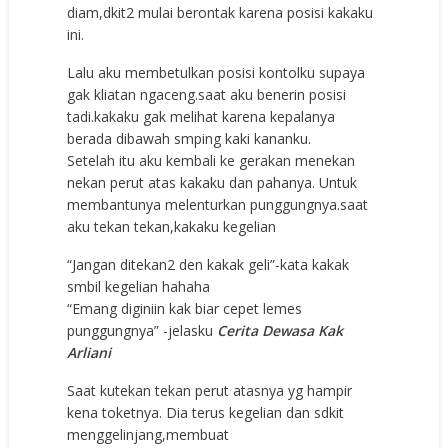
diam,dkit2 mulai berontak karena posisi kakaku
ini.
Lalu aku membetulkan posisi kontolku supaya
gak kliatan ngaceng.saat aku benerin posisi
tadi.kakaku gak melihat karena kepalanya
berada dibawah smping kaki kananku.
Setelah itu aku kembali ke gerakan menekan
nekan perut atas kakaku dan pahanya. Untuk
membantunya melenturkan punggungnya.saat
aku tekan tekan,kakaku kegelian
“Jangan ditekan2 den kakak geli”-kata kakak
smbil kegelian hahaha
“Emang diginiin kak biar cepet lemes
punggungnya” -jelasku
Cerita Dewasa Kak
Arliani
Saat kutekan tekan perut atasnya yg hampir
kena toketnya. Dia terus kegelian dan sdkit
menggelinjang,membuat