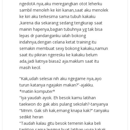
ngedotA nya,aku meregangkan otot leherku
sambil menoleh ke kiri kanan,saat aku menolek
ke kiri aku terkesima sama tubuh kakaku
,karena dia sekarang sedang tengkurap saat
mainin hapenya,bagian tubuhnya yg tak bisa
lepas dr pandanganku ialah bokong
indahnya,dengan celana ketat training itu
semakin membuat sexy bokong kakaku,namun
saat itu pikiran ngeresku ke kakaku belum
ada,jadi liatnya biasa2 aja.maklum saat itu
masih kecil.
“Kak,udah selesai nih aku ngegame nya,ayo
turun katanya ngajakin makan?”-ajakku.
*matiin komputer*
“Iya yaudah ayok. Eh besok kamu latihan
taekwon do gak abis pulang sekolah?-tanyanya
“Mmm. Gak sih kak,emang knapa kak?”-tanyaku
sedikit heran
“Taudah kalau gitu besok temenin kaka beli
tanktop sama legging buat latihan yoga kakak