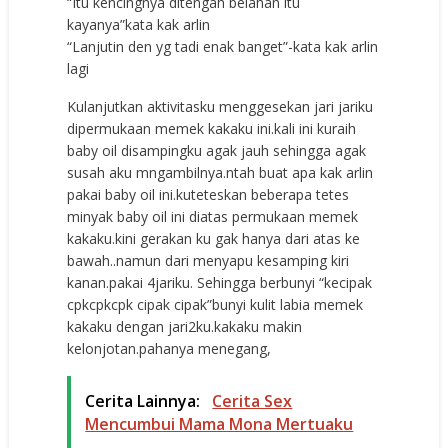
“Itu kencingnya ditengah belahan itu
kayanya”kata kak arlin
“Lanjutin den yg tadi enak banget”-kata kak arlin
lagi
Kulanjutkan aktivitasku menggesekan jari jariku
dipermukaan memek kakaku ini.kali ini kuraih
baby oil disampingku agak jauh sehingga agak
susah aku mngambilnya.ntah buat apa kak arlin
pakai baby oil ini.kuteteskan beberapa tetes
minyak baby oil ini diatas permukaan memek
kakaku.kini gerakan ku gak hanya dari atas ke
bawah..namun dari menyapu kesamping kiri
kanan.pakai 4jariku. Sehingga berbunyi “kecipak
cpkcpkcpk cipak cipak”bunyi kulit labia memek
kakaku dengan jari2ku.kakaku makin
kelonjotan.pahanya menegang,
Cerita Lainnya:
Cerita Sex
Mencumbui Mama Mona Mertuaku