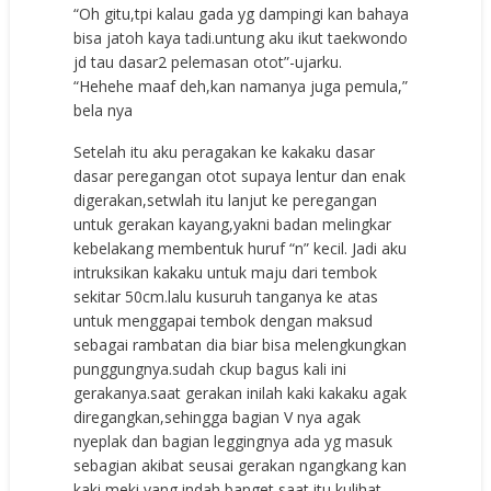
“Oh gitu,tpi kalau gada yg dampingi kan bahaya
bisa jatoh kaya tadi.untung aku ikut taekwondo
jd tau dasar2 pelemasan otot”-ujarku.
“Hehehe maaf deh,kan namanya juga pemula,”
bela nya
Setelah itu aku peragakan ke kakaku dasar
dasar peregangan otot supaya lentur dan enak
digerakan,setwlah itu lanjut ke peregangan
untuk gerakan kayang,yakni badan melingkar
kebelakang membentuk huruf “n” kecil. Jadi aku
intruksikan kakaku untuk maju dari tembok
sekitar 50cm.lalu kusuruh tanganya ke atas
untuk menggapai tembok dengan maksud
sebagai rambatan dia biar bisa melengkungkan
punggungnya.sudah ckup bagus kali ini
gerakanya.saat gerakan inilah kaki kakaku agak
diregangkan,sehingga bagian V nya agak
nyeplak dan bagian leggingnya ada yg masuk
sebagian akibat seusai gerakan ngangkang kan
kaki,meki yang indah banget saat itu kulihat.