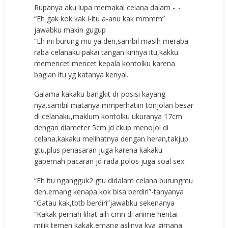
Rupanya aku lupa memakai celana dalam -_-
“Eh gak kok kak i-itu a-anu kak mmmm”
jawabku makin gugup
“Eh ini burung mu ya den,sambil masih meraba
raba celanaku pakai tangan kirinya itu,kakku
memencet mencet kepala kontolku karena
bagian itu yg katanya kenyal.
Galama kakaku bangkit dr posisi kayang
nya.sambil matanya mmperhatiin tonjolan besar
di celanaku,maklum kontolku ukuranya 17cm
dengan diameter 5cm.jd ckup menojol di
celana,kakaku melihatnya dengan heran,takjup
gtu,plus penasaran juga karena kakaku
gapernah pacaran jd rada polos juga soal sex.
“Eh itu ngangguk2 gtu didalam celana burungmu
den,emang kenapa kok bisa berdiri”-tanyanya
“Gatau kak,tbtb berdiri”jawabku sekenanya
“Kakak pernah lihat aih cmn di anime hentai
milik temen kakak,emang aslinya kya gimana