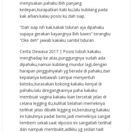
menyisakan pahaku lbih panjang
kedepan,kurapatkan kaki ku,lalu kubilang pada
kak arliani.kalau posisi ku dah siap.
“Dah siap nih kak.kakak tiduran aja dipahaku
supaya gerakan kayangnya lbih luwes” terangku
“Oke deh” jawab kakaku sambil tiduran.
Cerita Dewasa 2017 | Posisi tubuh kakaku
menghadap ke atas,punggungnya sudah ada
dipahaku,namun kubilang mundur lagi,dengan
harapan pinggulnyalah yg berada di pahaku,dan
kepalanya kebawah sampai menyentuh
betisku,kurasakan bokong kakaku kenyal di
pahaku.lalu diregangkannya paha kakaku
membuat vagina kakaku kian tercetak jelas di
celana legging itu,kulihat belahan memeknya
terlihat jelas dibalik legging ini,berubung kakaku
ini tubuhnya padat berisi,jadi memeknya sangat
tembem sekali.saat diposisi ini sangatlah terlihat
dan nampak membukit,adikku yg sedari tadi