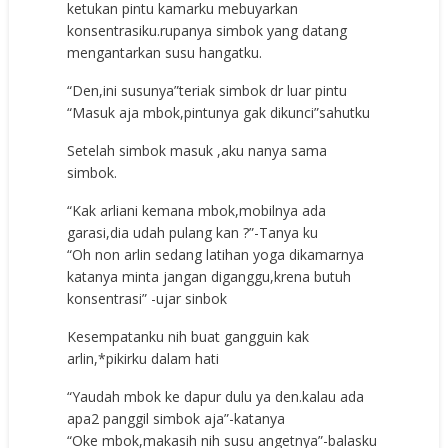
ketukan pintu kamarku mebuyarkan
konsentrasiku.rupanya simbok yang datang
mengantarkan susu hangatku.
“Den,ini susunya”teriak simbok dr luar pintu
“Masuk aja mbok,pintunya gak dikunci”sahutku
Setelah simbok masuk ,aku nanya sama
simbok.
“Kak arliani kemana mbok,mobilnya ada
garasi,dia udah pulang kan ?”-Tanya ku
“Oh non arlin sedang latihan yoga dikamarnya
katanya minta jangan diganggu,krena butuh
konsentrasi” -ujar sinbok
Kesempatanku nih buat gangguin kak
arlin,*pikirku dalam hati
“Yaudah mbok ke dapur dulu ya den.kalau ada
apa2 panggil simbok aja”-katanya
“Oke mbok,makasih nih susu angetnya”-balasku