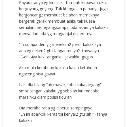
Payudaranya yg kini sdkit tumpah kebawah okut
bergoyang goyang. Tak ktinggalan pahanya juga
bergoncang2 membuat belahan memeknya
bergerak gerak membuat adiku tak kuasa
semakin menegang,sampai pda akhirnya kakaku
menyadari ada yg mngganjal di perutnya.
“Ih itu apa den yg menekan2 perut kakak,kya
ada yg neken2 gtu,tanganmu ya? -tanyanya
“E-eh i-iya kak tanganku,”jawabku gugup
Aku malu ketahuan kakaku kalau ketahuan
ngaceng,bisa gawat.
Lalu dia bilang “ah masak,coba kaka pegang” -
smbil tangan kakaku yg sebalah kiri mncoba
meraihku dlam posisi tiduran.
Dia meraba raba yg diperut sampingnya,
“Eh ini apa?kok keras tpi kenyal2 gtu sih?”- tanya
kakaku