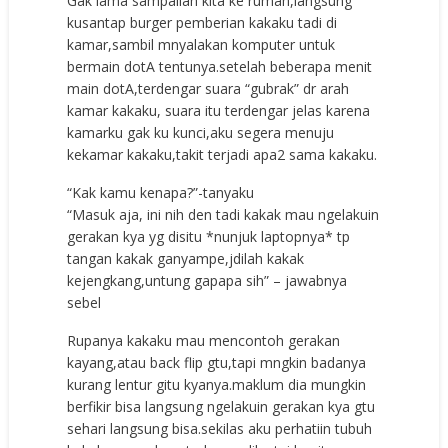
Gak lama sampailah kita ke rumah,langsung
kusantap burger pemberian kakaku tadi di
kamar,sambil mnyalakan komputer untuk
bermain dotA tentunya.setelah beberapa menit
main dotA,terdengar suara “gubrak” dr arah
kamar kakaku, suara itu terdengar jelas karena
kamarku gak ku kunci,aku segera menuju
kekamar kakaku,takit terjadi apa2 sama kakaku.
“Kak kamu kenapa?”-tanyaku
“Masuk aja, ini nih den tadi kakak mau ngelakuin
gerakan kya yg disitu *nunjuk laptopnya* tp
tangan kakak ganyampe,jdilah kakak
kejengkang,untung gapapa sih” – jawabnya
sebel
Rupanya kakaku mau mencontoh gerakan
kayang,atau back flip gtu,tapi mngkin badanya
kurang lentur gitu kyanya.maklum dia mungkin
berfikir bisa langsung ngelakuin gerakan kya gtu
sehari langsung bisa.sekilas aku perhatiin tubuh