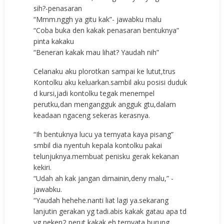
sih?-penasaran
“Mmm.nggh ya gitu kak”- jawabku malu
“Coba buka den kakak penasaran bentuknya”
pinta kakaku
“Beneran kakak mau lihat? Yaudah nih”
Celanaku aku plorotkan sampai ke lutut,trus
Kontolku aku keluarkan.sambil aku posisi duduk
d kursi,jadi kontolku tegak menempel
perutku,dan mengangguk angguk gtu,dalam
keadaan ngaceng sekeras kerasnya.
“Ih bentuknya lucu ya ternyata kaya pisang”
smbil dia nyentuh kepala kontolku pakai
telunjuknya.membuat penisku gerak kekanan
kekiri.
“Udah ah kak jangan dimainin,deny malu,” -
jawabku.
“Yaudah hehehe.nanti liat lagi ya.sekarang
lanjutin gerakan yg tadi.abis kakak gatau apa td
yg neken2 perut kakak,eh ternyata burung