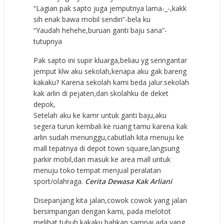
“Lagian pak sapto juga jemputnya lama-_-,kakk
sih enak bawa mobil sendiri”-bela ku
“Yaudah hehehe,buruan ganti baju sana”-
tutupnya
Pak sapto ini supir kluarga,beliau yg seringantar
jemput klw aku sekolah,kenapa aku gak bareng
kakaku? Karena sekolah kami beda jalur.sekolah
kak arlin di pejaten,dan skolahku de deket
depok,
Setelah aku ke kamr untuk ganti baju,aku
segera turun kembali ke ruang tamu karena kak
arlin sudah menunggu,cabutlah kita menuju ke
mall tepatnya di depot town square,langsung
parkir mobil,dan masuk ke area mall untuk
menuju toko tempat menjual peralatan
sport/olahraga.
Cerita Dewasa Kak Arliani
Disepanjang kita jalan,cowok cowok yang jalan
bersimpangan dengan kami, pada melotot
melihat tubuh kakaku,bahkan sampai ada yang