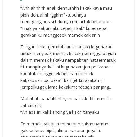
“Ahh ahhhhh enak denn..ahhh kakak kaya mau
pipis deh..ahhhrgghhh” -tubuhnya
menegang.posisi tidurnya mulai tak beraturan.
“Enak ya kak..ini aku cepetin kak” kupercepat
gerakan ku menggesek memek kak arlin
Tangan kiriku (jempol dan telunjuk) kugunakan
untuk menyibak memek kakaku.sehingga bagian
dalam memek kakaku nampak terlihat.termasuk
itil mungilnya..kali ini kugunakan jempol kanan
kuuntuk menggesek belahan memek
kakaku.sampai basah banget kurasakan di
jempolku.gak lama kakak.mendesah panjang..
“Aahhhhh aaaahhhhhh,enaaakkkk ddd ennn” -
crit crit crit
“Ah apa ini kak.kencing ya kak?” tanyaku
Dr memek kak arlin muncratin cairan namun
gak sederas pipis.,aku penasaran juga itu