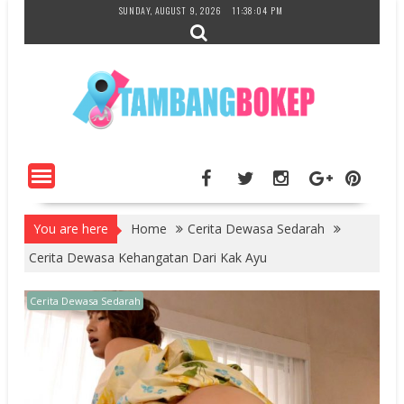
Skip
SUNDAY, AUGUST 9, 2026
11:38:05 PM
to
content
You are here
Home
Cerita Dewasa Sedarah
Cerita Dewasa Kehangatan Dari Kak Ayu
Cerita Dewasa Sedarah