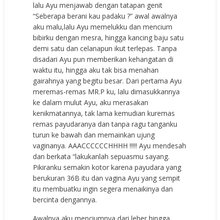
lalu Ayu menjawab dengan tatapan genit
“Seberapa berani kau padaku ?” awal awalnya
aku malu,lalu Ayu memelukku dan mencium
bibirku dengan mesra, hingga kancing baju satu
demi satu dan celanapun ikut terlepas. Tanpa
disadari Ayu pun memberikan kehangatan di
waktu itu, hingga aku tak bisa menahan
gairahnya yang begitu besar. Dari pertama Ayu
meremas-remas MR.P ku, lalu dimasukkannya
ke dalam mulut Ayu, aku merasakan
kenikmatannya, tak lama kemudian kuremas
remas payudaranya dan tanpa ragu tanganku
turun ke bawah dan memainkan ujung
vaginanya. AAACCCCCCHHHH !!!!! Ayu mendesah
dan berkata “lakukanlah sepuasmu sayang.
Pikiranku semakin kotor karena payudara yang
berukuran 36B itu dan vagina Ayu yang sempit
itu membuatku ingin segera menaikinya dan
bercinta dengannya.
Awalnya aku menciumnya dari leher hingga