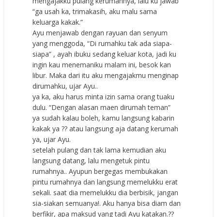
mengajakku pulang kerumahnya, lalu ku jawab
“ga usah ka, trimakasih, aku malu sama
keluarga kakak.”
Ayu menjawab dengan rayuan dan senyum
yang menggoda, “Di rumahku tak ada siapa-
siapa” , ayah ibuku sedang keluar kota, jadi ku
ingin kau menemaniku malam ini, besok kan
libur. Maka dari itu aku mengajakmu menginap
dirumahku, ujar Ayu..
ya ka, aku harus minta izin sama orang tuaku
dulu. “Dengan alasan maen dirumah teman”
ya sudah kalau boleh, kamu langsung kabarin
kakak ya ?? atau langsung aja datang kerumah
ya, ujar Ayu.
setelah pulang dan tak lama kemudian aku
langsung datang, lalu mengetuk pintu
rumahnya.. Ayupun bergegas membukakan
pintu rumahnya dan langsung memelukku erat
sekali. saat dia memelukku dia berbisik, jangan
sia-siakan semuanya!. Aku hanya bisa diam dan
berfikir, apa maksud yang tadi Ayu katakan.??