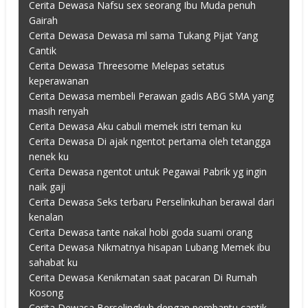
Cerita Dewasa Nafsu sex seorang Ibu Muda penuh
Gairah
Cerita Dewasa Dewasa ml sama Tukang Pijat Yang
Cantik
Cerita Dewasa Threesome Melepas setatus
keperawanan
Cerita Dewasa membeli Perawan gadis ABG SMA yang
masih renyah
Cerita Dewasa Aku cabuli memek istri teman ku
Cerita Dewasa Di ajak ngentot pertama oleh tetangga
nenek ku
Cerita Dewasa ngentot untuk Pegawai Pabrik yg ingin
naik gaji
Cerita Dewasa Seks terbaru Perselinkuhan berawal dari
kenalan
Cerita Dewasa tante nakal hobi goda suami orang
Cerita Dewasa Nikmatnya hisapan Lubang Memek ibu
sahabat ku
Cerita Dewasa Kenikmatan saat pacaran Di Rumah
Kosong
Cerita Dewasa Berselingkuh dengan pembantu cantik