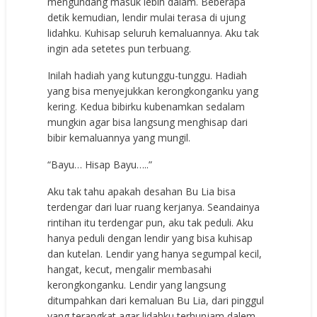
mengundang masuk lebih dalam. Beberapa
detik kemudian, lendir mulai terasa di ujung
lidahku. Kuhisap seluruh kemaluannya. Aku tak
ingin ada setetes pun terbuang.
Inilah hadiah yang kutunggu-tunggu. Hadiah
yang bisa menyejukkan kerongkonganku yang
kering. Kedua bibirku kubenamkan sedalam
mungkin agar bisa langsung menghisap dari
bibir kemaluannya yang mungil.
“Bayu… Hisap Bayu…..”
Aku tak tahu apakah desahan Bu Lia bisa
terdengar dari luar ruang kerjanya. Seandainya
rintihan itu terdengar pun, aku tak peduli. Aku
hanya peduli dengan lendir yang bisa kuhisap
dan kutelan. Lendir yang hanya segumpal kecil,
hangat, kecut, mengalir membasahi
kerongkonganku. Lendir yang langsung
ditumpahkan dari kemaluan Bu Lia, dari pinggul
yang terangkat agar lidahku terhunjam dalem.