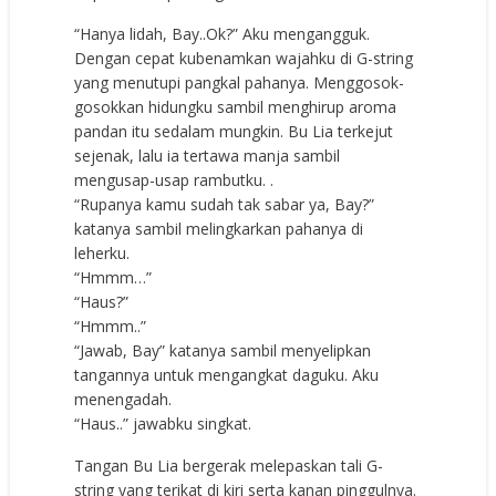
“Hanya lidah, Bay..Ok?” Aku mengangguk.
Dengan cepat kubenamkan wajahku di G-string
yang menutupi pangkal pahanya. Menggosok-
gosokkan hidungku sambil menghirup aroma
pandan itu sedalam mungkin. Bu Lia terkejut
sejenak, lalu ia tertawa manja sambil
mengusap-usap rambutku. .
“Rupanya kamu sudah tak sabar ya, Bay?”
katanya sambil melingkarkan pahanya di
leherku.
“Hmmm…”
“Haus?”
“Hmmm..”
“Jawab, Bay” katanya sambil menyelipkan
tangannya untuk mengangkat daguku. Aku
menengadah.
“Haus..” jawabku singkat.
Tangan Bu Lia bergerak melepaskan tali G-
string yang terikat di kiri serta kanan pinggulnya.