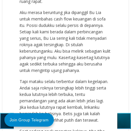
ruang rapat.
Aku merasa beruntung jika dipanggil Bu Lia
untuk membahas cash flow keuangan di sofa
itu. Posisi dudukku selalu persis di depannya.
Setiap kali kami berada dalam perbincangan
yang serius, Bu Lia sering kali tidak menyadari
roknya agak tersingkap. Di situlah
keberuntunganku. Aku bisa melirik sebagian kulit
pahanya yang mulu. Kasertag-kasertag lututnya
agak sedikit terbuka sehingga aku berusaha
untuk mengintip ujung pahanya.
Tapi mataku selalu terbentur dalam kegelapan.
Andai saja roknya tersingkap lebih tinggi serta
kedua lututnya lebih terbuka, tentu
pemandangan yang ada akan lebih jelas lagi.
Jika kedua lututnya rapat kembali, lirikanku
Close (X)
berpindah ke betisnya. Betis juga tak kalah
menarik karena terlihat putih dan terawat.
Join Group Telegram