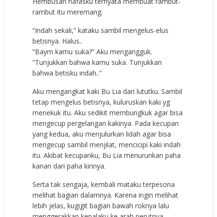
Hembusan nafasku ternyata membuat rambut-
rambut itu meremang.
“Indah sekali,” kataku sambil mengelus-elus
betisnya. Halus..
“Baym kamu suka?” Aku mengangguk.
“Tunjukkan bahwa kamu suka. Tunjukkan
bahwa betisku indah..”
Aku mengangkat kaki Bu Lia dari lututku. Sambil
tetap mengelus betisnya, kuluruskan kaki yg
menekuk itu. Aku sedikit membungkuk agar bisa
mengecup pergelangan kakinya. Pada kecupan
yang kedua, aku menjulurkan lidah agar bisa
mengecup sambil menjilat, mencicipi kaki indah
itu. Akibat kecupanku, Bu Lia menurunkan paha
kanan dari paha kirinya.
Serta tak sengaja, kembali mataku terpesona
melihat bagian dalamnya. Karena ingin melihat
lebih jelas, kugigit bagian bawah roknya lalu
menggerakkan kepalaku ke arah perutnya.