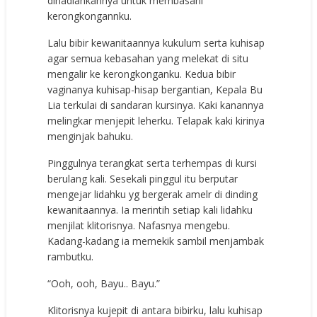
dihadiahkannya untuk membasahi
kerongkongannku.
Lalu bibir kewanitaannya kukulum serta kuhisap
agar semua kebasahan yang melekat di situ
mengalir ke kerongkonganku. Kedua bibir
vaginanya kuhisap-hisap bergantian, Kepala Bu
Lia terkulai di sandaran kursinya. Kaki kanannya
melingkar menjepit leherku. Telapak kaki kirinya
menginjak bahuku.
Pinggulnya terangkat serta terhempas di kursi
berulang kali. Sesekali pinggul itu berputar
mengejar lidahku yg bergerak amelr di dinding
kewanitaannya. Ia merintih setiap kali lidahku
menjilat klitorisnya. Nafasnya mengebu.
Kadang-kadang ia memekik sambil menjambak
rambutku.
“Ooh, ooh, Bayu.. Bayu.”
Klitorisnya kujepit di antara bibirku, lalu kuhisap