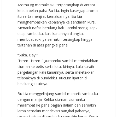
Aroma yg memaksaku terperangkap di antara
kedua belah paha Bu Lia. Ingin kusergap aroma
itu serta menjilat kemaluannya. Bu Lia
menghempaskan kepalanya ke sandaran kursi.
Menarik nafas berulang kali. Sambil mengusap-
usap rambutku, kaki kanannya diangkat
membuat roknya semakin tersingkap hingga
tertahan di atas pangkal paha.
“Suka, Bay?”
“Hmm.. Hmm..” gumamku sambil memindahkan
ciuman ke betis serta lutut kirinya. Lalu kuraih
pergelangan kaki kanannya, serta meletakkan
telapaknya di pundakku. Kucium lipatan di
belakang lututnya.
Bu Lia menggelinjang sambil menarik rambutku
dengan manja. Ketika ciuman-ciumanku
merambat ke paha bagian dalam dan semakin
lama semakin mendekati pangkal pahanya,
terasa tarikan di rambutku semakin keras. Serta