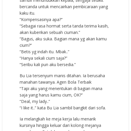
sambil menundukkan kepala, sengaja sedikit
bercanda untuk mencairkan pembicaraan yang
kaku itu.
“Kompensasinya apa?”
“Sebagai rasa hormat serta tanda terima kasih,
akan kuberikan sebuah ciuman.”
“Bagus, aku suka. Bagian mana yg akan kamu
cium?”
“Betis yg indah itu. Mbak..”
“Hanya sekali cium saja?”
“Seribu kali pun aku bersedia.”
Bu Lia tersenyum manis ditahan. Ia berusaha
manahan tawanya.
Agen Bola Terbaik
“Tapi aku yang menentukan di bagian mana
saja yang harus kamu cium, OK?”
“Deal, my lady..”
“I like it..” kata Bu Lia sambil bangkit dari sofa.
Ia melangkah ke meja kerja lalu menarik
kursinya hingga keluar dari kolong mejanya