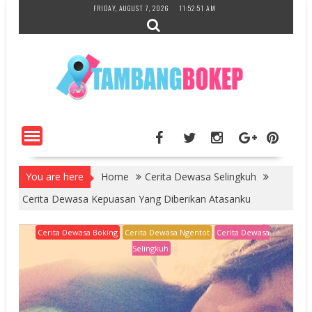
Skip
FRIDAY, AUGUST 7, 2026
11:52:52 AM
to
content
You are here
Home
Cerita Dewasa Selingkuh
Cerita Dewasa Kepuasan Yang Diberikan Atasanku
Cerita Dewasa Boking
Cerita Dewasa Ngentot
Cerita Dewasa
Selingkuh