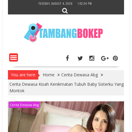
Skip
TUESDAY, AUGUST 4, 2026
1:52:25 PM
to
content
You are here
Home
Cerita Dewasa Abg
Cerita Dewasa Kisah Kenikmatan Tubuh Baby Sisterku Yang
Montok
Cerita Dewasa Abg