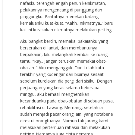
nafasku terengah-engah penuh kenikmatan,
pelukannya mengencang di punggung dan
pinggangku. Pantatnya menekan batang
kemaluanku kuat-kuat. “Aahh.. nikmatnya..” baru
kali ini kurasakan nikmatnya melakukan petting.
Aku bangkit berdiri, memakai pakaianku yang
berserakan di lantai, dan membantunya
berpakaian, lalu melangkah kembali ke ruang
tamu. “Ray.. jangan teruskan memakai obat-
obatan..” Aku mengangguk. Dan itulah kata
terakhir yang kudengar dari bibirnya sesaat
sebelum kurelakan dia pergi dari sisiku. Dengan
perjuangan yang keras selama beberapa
minggu, aku berhasil menghentikan
kecanduanku pada obat-obatan di sebuah pusat
rehabilitasi di Lawang. Memang, setelah ia
sudah menjadi pacar orang lain, yang notabene
direstui orangtuanya. Namun tak jarang kami
melakukan pertemuan rahasia dan melakukan
petting. Namanya juga cinta pertama.