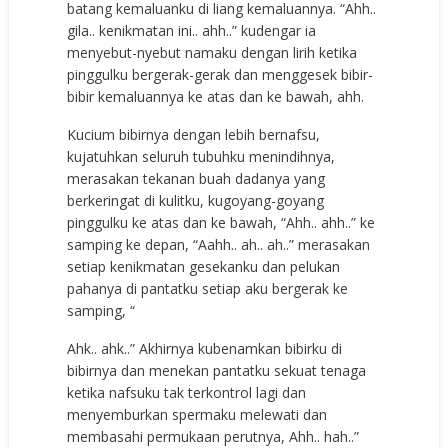
batang kemaluanku di liang kemaluannya. “Ahh..
gila.. kenikmatan ini.. ahh..” kudengar ia
menyebut-nyebut namaku dengan lirih ketika
pinggulku bergerak-gerak dan menggesek bibir-
bibir kemaluannya ke atas dan ke bawah, ahh.
Kucium bibirnya dengan lebih bernafsu,
kujatuhkan seluruh tubuhku menindihnya,
merasakan tekanan buah dadanya yang
berkeringat di kulitku, kugoyang-goyang
pinggulku ke atas dan ke bawah, “Ahh.. ahh..” ke
samping ke depan, “Aahh.. ah.. ah..” merasakan
setiap kenikmatan gesekanku dan pelukan
pahanya di pantatku setiap aku bergerak ke
samping, “
Ahk.. ahk..” Akhirnya kubenamkan bibirku di
bibirnya dan menekan pantatku sekuat tenaga
ketika nafsuku tak terkontrol lagi dan
menyemburkan spermaku melewati dan
membasahi permukaan perutnya, Ahh.. hah..”