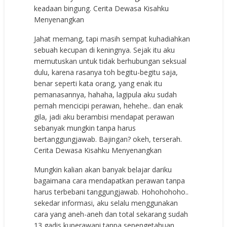
keadaan bingung. Cerita Dewasa Kisahku
Menyenangkan
Jahat memang, tapi masih sempat kuhadiahkan
sebuah kecupan di keningnya. Sejak itu aku
memutuskan untuk tidak berhubungan seksual
dulu, karena rasanya toh begitu-begitu saja,
benar seperti kata orang, yang enak itu
pemanasannya, hahaha, lagipula aku sudah
pernah mencicipi perawan, hehehe.. dan enak
gila, jadi aku berambisi mendapat perawan
sebanyak mungkin tanpa harus
bertanggungjawab. Bajingan? okeh, terserah.
Cerita Dewasa Kisahku Menyenangkan
Mungkin kalian akan banyak belajar dariku
bagaimana cara mendapatkan perawan tanpa
harus terbebani tanggungjawab. Hohohohoho..
sekedar informasi, aku selalu menggunakan
cara yang aneh-aneh dan total sekarang sudah
13 gadis kuperawani tanpa sepengetahuan