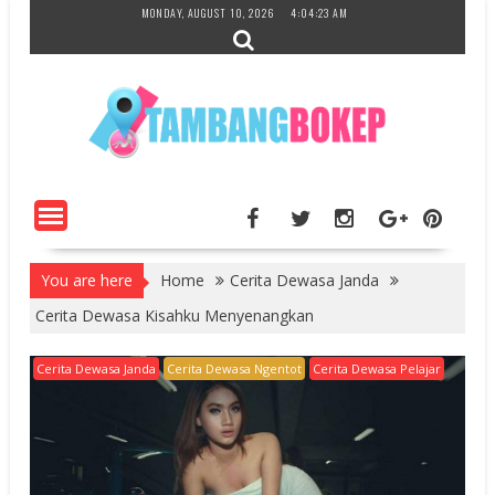
Skip
MONDAY, AUGUST 10, 2026
4:04:24 AM
to
content
You are here
Home
Cerita Dewasa Janda
Cerita Dewasa Kisahku Menyenangkan
Cerita Dewasa Janda
Cerita Dewasa Ngentot
Cerita Dewasa Pelajar