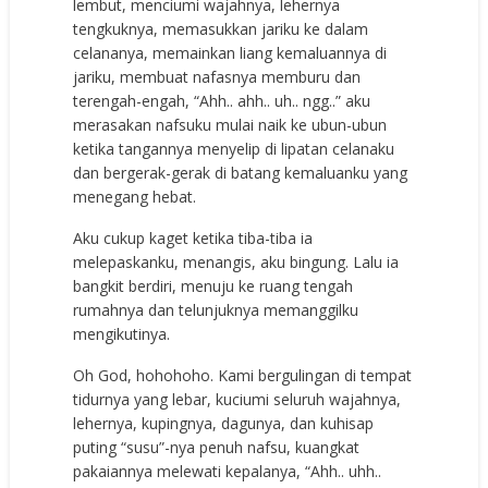
lembut, menciumi wajahnya, lehernya
tengkuknya, memasukkan jariku ke dalam
celananya, memainkan liang kemaluannya di
jariku, membuat nafasnya memburu dan
terengah-engah, “Ahh.. ahh.. uh.. ngg..” aku
merasakan nafsuku mulai naik ke ubun-ubun
ketika tangannya menyelip di lipatan celanaku
dan bergerak-gerak di batang kemaluanku yang
menegang hebat.
Aku cukup kaget ketika tiba-tiba ia
melepaskanku, menangis, aku bingung. Lalu ia
bangkit berdiri, menuju ke ruang tengah
rumahnya dan telunjuknya memanggilku
mengikutinya.
Oh God, hohohoho. Kami bergulingan di tempat
tidurnya yang lebar, kuciumi seluruh wajahnya,
lehernya, kupingnya, dagunya, dan kuhisap
puting “susu”-nya penuh nafsu, kuangkat
pakaiannya melewati kepalanya, “Ahh.. uhh..