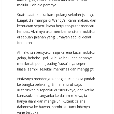
melulu. Toh dia percaya.
Suatu saat, ketika kami pulang sekolah (siang),
kuajak dia mampir di Wendy’s. Kami makan, dan
kemudian seperti biasa berputar-putar mencari
tempat. Akhirnya aku memberhentikan mobilku
di sebuah jalanan yang lumayan sepi di dekat
Kenjeran.
Ah, aku sih bersyukur saja karena kaca mobilku
gelap, hehehe.. jadi, kubuka baju dan behanya,
menikmati puting-puting “susu”-nya seperti
biasa, sambil sesekali meremas dan menggigit.
Nafasnya mendengus-dengus. Kuajak ia pindah
ke bangku belakang. Enni menurut saja.
Kuteruskan hisapanku di “susu”-nya, dan ketika
kumasukkan tanganku ke dalam roknya, ia
hanya diam dan mengeluh. Kutarik celana
dalamnya ke bawah, sambil kuciumi bibirnya
yang terbuka.