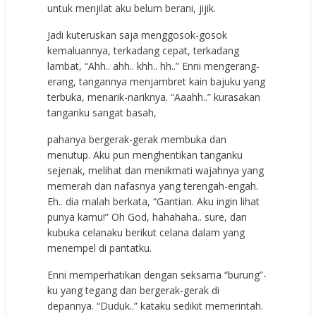
untuk menjilat aku belum berani, jijik.
Jadi kuteruskan saja menggosok-gosok
kemaluannya, terkadang cepat, terkadang
lambat, “Ahh.. ahh.. khh.. hh..” Enni mengerang-
erang, tangannya menjambret kain bajuku yang
terbuka, menarik-nariknya. “Aaahh..” kurasakan
tanganku sangat basah,
pahanya bergerak-gerak membuka dan
menutup. Aku pun menghentikan tanganku
sejenak, melihat dan menikmati wajahnya yang
memerah dan nafasnya yang terengah-engah.
Eh.. dia malah berkata, “Gantian. Aku ingin lihat
punya kamu!” Oh God, hahahaha.. sure, dan
kubuka celanaku berikut celana dalam yang
menempel di pantatku.
Enni memperhatikan dengan seksama “burung”-
ku yang tegang dan bergerak-gerak di
depannya. “Duduk..” kataku sedikit memerintah.