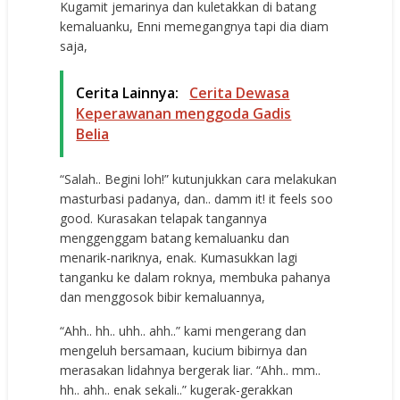
Kugamit jemarinya dan kuletakkan di batang
kemaluanku, Enni memegangnya tapi dia diam
saja,
Cerita Lainnya:
Cerita Dewasa
Keperawanan menggoda Gadis
Belia
“Salah.. Begini loh!” kutunjukkan cara melakukan
masturbasi padanya, dan.. damm it! it feels soo
good. Kurasakan telapak tangannya
menggenggam batang kemaluanku dan
menarik-nariknya, enak. Kumasukkan lagi
tanganku ke dalam roknya, membuka pahanya
dan menggosok bibir kemaluannya,
“Ahh.. hh.. uhh.. ahh..” kami mengerang dan
mengeluh bersamaan, kucium bibirnya dan
merasakan lidahnya bergerak liar. “Ahh.. mm..
hh.. ahh.. enak sekali..” kugerak-gerakkan