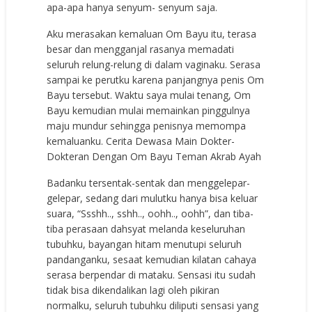
apa-apa hanya senyum- senyum saja.
Aku merasakan kemaluan Om Bayu itu, terasa
besar dan mengganjal rasanya memadati
seluruh relung-relung di dalam vaginaku. Serasa
sampai ke perutku karena panjangnya penis Om
Bayu tersebut. Waktu saya mulai tenang, Om
Bayu kemudian mulai memainkan pinggulnya
maju mundur sehingga penisnya memompa
kemaluanku. Cerita Dewasa Main Dokter-
Dokteran Dengan Om Bayu Teman Akrab Ayah
Badanku tersentak-sentak dan menggelepar-
gelepar, sedang dari mulutku hanya bisa keluar
suara, “Ssshh.., sshh.., oohh.., oohh”, dan tiba-
tiba perasaan dahsyat melanda keseluruhan
tubuhku, bayangan hitam menutupi seluruh
pandanganku, sesaat kemudian kilatan cahaya
serasa berpendar di mataku. Sensasi itu sudah
tidak bisa dikendalikan lagi oleh pikiran
normalku, seluruh tubuhku diliputi sensasi yang