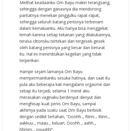
Melihat keadaanku Om Bayu makin terangsang,
sehingga dengan ganasnya dia mendorong
pantatnya menekan pinggulku rapat-rapat,
sehingga seluruh batang penisnya terbenam
dalam kemaluanku. Aku hanya bisa menggeliat
lemah karena setiap tekanan yang dilakukannya,
terasa clitorisku tertekan dan tergesek-gesek
oleh batang penisnya yang besar dan berurat
itu. Hal ini menimbulkan kegelian yang tidak
terperikan.
Hampir sejam lamanya Om Bayu
mempermainkanku sesuka hatinya, dan saat itu
pula aku beberapa kali mengalami orgasme dan
setiap itu terjadi, selama 1 menit aku
merasakan vaginaku berdenyut-denyut dan
menghisap kuat penis Om Bayu, sampai
akhirnya pada suatu saat Om Bayu berbisik
dengan sedikit tertahan, “Ooohh.., Riinn.., Riinn..,
aakkuu.., maau.., keluar!, Ooohh.., aahh..,
hhmm.., oouuhh!”.