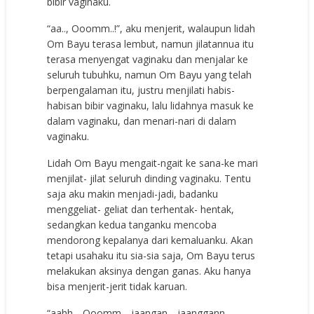
bibir vaginaku.
“aa.., Ooomm..!”, aku menjerit, walaupun lidah
Om Bayu terasa lembut, namun jilatannua itu
terasa menyengat vaginaku dan menjalar ke
seluruh tubuhku, namun Om Bayu yang telah
berpengalaman itu, justru menjilati habis-
habisan bibir vaginaku, lalu lidahnya masuk ke
dalam vaginaku, dan menari-nari di dalam
vaginaku.
Lidah Om Bayu mengait-ngait ke sana-ke mari
menjilat- jilat seluruh dinding vaginaku. Tentu
saja aku makin menjadi-jadi, badanku
menggeliat- geliat dan terhentak- hentak,
sedangkan kedua tanganku mencoba
mendorong kepalanya dari kemaluanku. Akan
tetapi usahaku itu sia-sia saja, Om Bayu terus
melakukan aksinya dengan ganas. Aku hanya
bisa menjerit-jerit tidak karuan.
“aahh.., Ooomm.., jaangan.., jaanggann..,