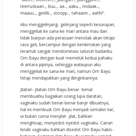
teerruskaan.., ituu.., aa.., aaku.., nndaak..,
maauu.., geellii.., stoopp.., tahaann.., aahh!”.
Aku menggelinjang- gelinjang seperti kesurupan,
menggeliat ke sana-ke mari antara mau dan
tidak biarpun ada perasaan menolak akan tetapi
rasa geli, bercampur dengan kenikmatan yang
teramat sangat mendominasi seluruh badanku.
Om Bayu dengan kuat memeluk kedua pahaku
di antara pipinya, sehingga walaupun aku
menggeliat ke sana-ke mari, namun Om Bayu
tetap mendapatkan yang diinginkannya.
Jilatan- jilatan Om Bayu benar- benar
membuatku bagaikan orang lupa daratan,
vaginaku sudah benar-benar banjir dibuatnya,
hal ini membuat Om Bayu menjadi semakin liar,
ia bukan cuma menjilat- jilat, bahkan
menghisap, menyedot-nyedot vaginaku. Cairan
lendir vaginaku bahkan disedot Om Bayu habis-