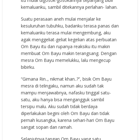
itu mulai digosok-gosokannya sepanjang bibir
kemaluanku, sambil ditekannya perlahan- lahan.
Suatu perasaan aneh mulai menjalar ke
kesuluruhan tubuhku, badanku terasa panas dan
kemaluanku terasa mulai mengembung, aku
agak menggeliat-geliat kegelian atas perbuatan
Om Bayu itu dan rupanya reaksiku itu makin
membuat Om Bayu makin terangsang. Dengan
mesra Om Bayu memelukku, lalu mengecup
bibirku.
“Gimana Rin.., nikmat khan..?”, bisik Om Bayu
mesra di telingaku, namun aku sudah tak
mampu menjawabnya, nafasku tinggal satu-
satu, aku hanya bisa mengangguk sambil
tersipu malu. Aku sudah tidak berdaya
diperlakukan begini oleh Om Bayu dan tidak
pernah kusangka, karena sehari-hari Om Bayu
sangat sopan dan ramah.
Selanjutnya tangan Om Bayu yang satu