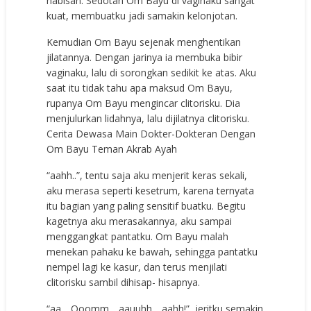
habisan. Sedotan Om Bayu di vaginaku sangat
kuat, membuatku jadi samakin kelonjotan.
Kemudian Om Bayu sejenak menghentikan
jilatannya. Dengan jarinya ia membuka bibir
vaginaku, lalu di sorongkan sedikit ke atas. Aku
saat itu tidak tahu apa maksud Om Bayu,
rupanya Om Bayu mengincar clitorisku. Dia
menjulurkan lidahnya, lalu dijilatnya clitorisku.
Cerita Dewasa Main Dokter-Dokteran Dengan
Om Bayu Teman Akrab Ayah
“aahh..”, tentu saja aku menjerit keras sekali,
aku merasa seperti kesetrum, karena ternyata
itu bagian yang paling sensitif buatku. Begitu
kagetnya aku merasakannya, aku sampai
menggangkat pantatku. Om Bayu malah
menekan pahaku ke bawah, sehingga pantatku
nempel lagi ke kasur, dan terus menjilati
clitorisku sambil dihisap- hisapnya.
“aa.., Ooomm.., aauuhh.., aahh!”, jeritku semakin