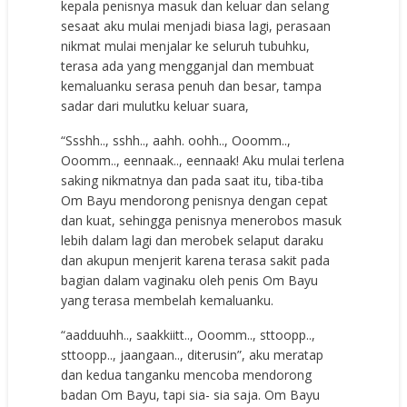
kepala penisnya masuk dan keluar dan selang
sesaat aku mulai menjadi biasa lagi, perasaan
nikmat mulai menjalar ke seluruh tubuhku,
terasa ada yang mengganjal dan membuat
kemaluanku serasa penuh dan besar, tampa
sadar dari mulutku keluar suara,
“Ssshh.., sshh.., aahh. oohh.., Ooomm..,
Ooomm.., eennaak.., eennaak! Aku mulai terlena
saking nikmatnya dan pada saat itu, tiba-tiba
Om Bayu mendorong penisnya dengan cepat
dan kuat, sehingga penisnya menerobos masuk
lebih dalam lagi dan merobek selaput daraku
dan akupun menjerit karena terasa sakit pada
bagian dalam vaginaku oleh penis Om Bayu
yang terasa membelah kemaluanku.
“aadduuhh.., saakkiitt.., Ooomm.., sttoopp..,
sttoopp.., jaangaan.., diterusin”, aku meratap
dan kedua tanganku mencoba mendorong
badan Om Bayu, tapi sia- sia saja. Om Bayu