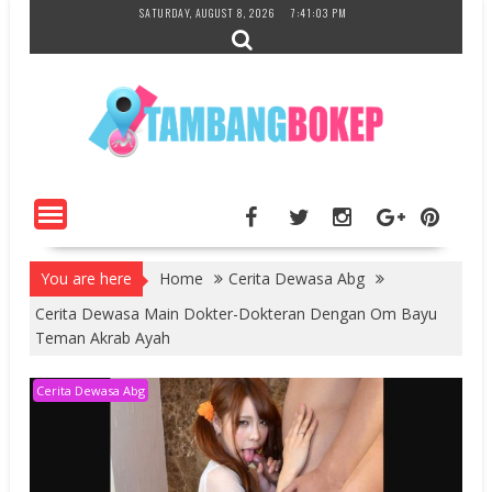
Skip
SATURDAY, AUGUST 8, 2026
7:41:04 PM
to
content
You are here
Home
Cerita Dewasa Abg
Cerita Dewasa Main Dokter-Dokteran Dengan Om Bayu
Teman Akrab Ayah
Cerita Dewasa Abg