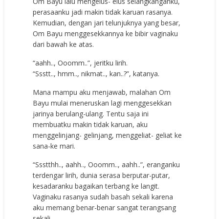
Om Bayu lalu mengelus- elus selangkanganku,
perasaanku jadi makin tidak karuan rasanya.
Kemudian, dengan jari telunjuknya yang besar,
Om Bayu menggesekkannya ke bibir vaginaku
dari bawah ke atas.
“aahh.., Ooomm..”, jeritku lirih.
“Ssstt.., hmm.., nikmat.., kan..?”, katanya.
Mana mampu aku menjawab, malahan Om
Bayu mulai meneruskan lagi menggesekkan
jarinya berulang-ulang. Tentu saja ini
membuatku makin tidak karuan, aku
menggelinjang- gelinjang, menggeliat- geliat ke
sana-ke mari.
“Ssstthh.., aahh.., Ooomm.., aahh..”, eranganku
terdengar lirih, dunia serasa berputar-putar,
kesadaranku bagaikan terbang ke langit.
Vaginaku rasanya sudah basah sekali karena
aku memang benar-benar sangat terangsang
sekali.