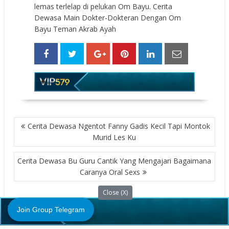
lemas terlelap di pelukan Om Bayu. Cerita
Dewasa Main Dokter-Dokteran Dengan Om
Bayu Teman Akrab Ayah
POST
Cerita Dewasa Ngentot Fanny Gadis Kecil Tapi Montok
NAVIGATION
Murid Les Ku
Cerita Dewasa Bu Guru Cantik Yang Mengajari Bagaimana
Caranya Oral Sexs
Close (X)
HALAMAN TERKAIT
Join Group Telegram