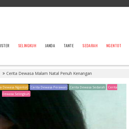
USTER
SELINGKUH
JANDA
TANTE
SEDARAH
NGENTOT
Cerita Dewasa Malam Natal Penuh Kenangan
ta Dewasa Ngentot
Cerita Dewasa Perawan
Cerita Dewasa Sedarah
Cerita
Dewasa Selingkuh