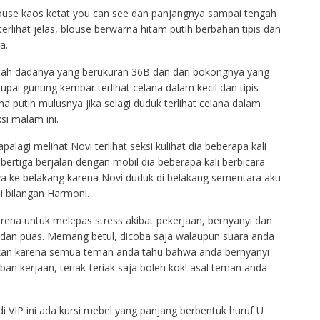
use kaos ketat you can see dan panjangnya sampai tengah
rlihat jelas, blouse berwarna hitam putih berbahan tipis dan
a.
uah dadanya yang berukuran 36B dan dari bokongnya yang
pai gunung kembar terlihat celana dalam kecil dan tipis
a putih mulusnya jika selagi duduk terlihat celana dalam
si malam ini.
lagi melihat Novi terlihat seksi kulihat dia beberapa kali
ertiga berjalan dengan mobil dia beberapa kali berbicara
 ke belakang karena Novi duduk di belakang sementara aku
i bilangan Harmoni.
rena untuk melepas stress akibat pekerjaan, bernyanyi dan
ak dan puas. Memang betul, dicoba saja walaupun suara anda
kirkan karena semua teman anda tahu bahwa anda bernyanyi
n kerjaan, teriak-teriak saja boleh kok! asal teman anda
 VIP ini ada kursi mebel yang panjang berbentuk huruf U