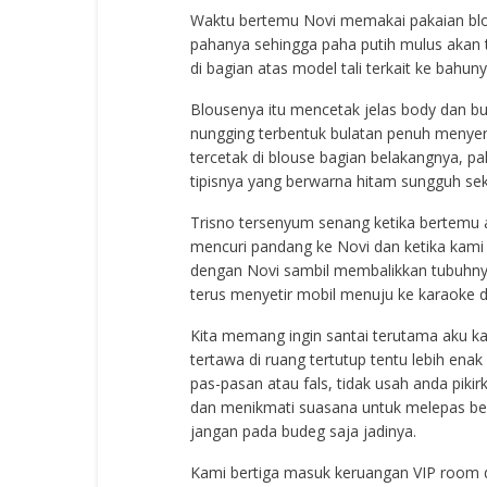
Waktu bertemu Novi memakai pakaian blo
pahanya sehingga paha putih mulus akan te
di bagian atas model tali terkait ke bahuny
Blousenya itu mencetak jelas body dan b
nungging terbentuk bulatan penuh menyeru
tercetak di blouse bagian belakangnya, pah
tipisnya yang berwarna hitam sungguh sek
Trisno tersenyum senang ketika bertemu apa
mencuri pandang ke Novi dan ketika kami b
dengan Novi sambil membalikkan tubuhnya
terus menyetir mobil menuju ke karaoke d
Kita memang ingin santai terutama aku ka
tertawa di ruang tertutup tentu lebih en
pas-pasan atau fals, tidak usah anda pi
dan menikmati suasana untuk melepas beba
jangan pada budeg saja jadinya.
Kami bertiga masuk keruangan VIP room di