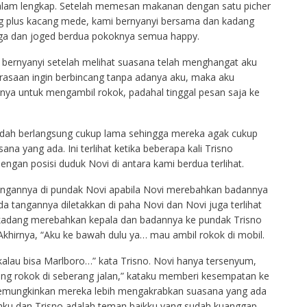
dalam lengkap. Setelah memesan makanan dengan satu picher
eng plus kacang mede, kami bernyanyi bersama dan kadang
tiga dan joged berdua pokoknya semua happy.
bernyanyi setelah melihat suasana telah menghangat aku
rasaan ingin berbincang tanpa adanya aku, maka aku
gnya untuk mengambil rokok, padahal tinggal pesan saja ke
udah berlangsung cukup lama sehingga mereka agak cukup
na yang ada. Ini terlihat ketika beberapa kali Trisno
engan posisi duduk Novi di antara kami berdua terlihat.
angannya di pundak Novi apabila Novi merebahkan badannya
a tangannya diletakkan di paha Novi dan Novi juga terlihat
kadang merebahkan kepala dan badannya ke pundak Trisno
Akhirnya, “Aku ke bawah dulu ya… mau ambil rokok di mobil.
 kalau bisa Marlboro…” kata Trisno. Novi hanya tersenyum,
ung rokok di seberang jalan,” kataku memberi kesempatan ke
emungkinkan mereka lebih mengakrabkan suasana yang ada
hku dan Trisno adalah teman baikku yang sudah kuanggap