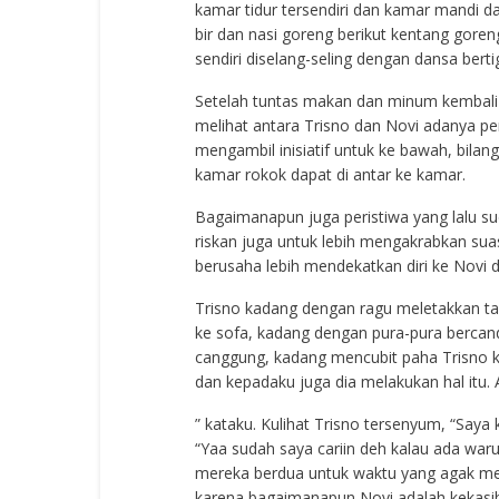
kamar tidur tersendiri dan kamar mandi 
bir dan nasi goreng berikut kentang gor
sendiri diselang-seling dengan dansa ber
Setelah tuntas makan dan minum kembali 
melihat antara Trisno dan Novi adanya pe
mengambil inisiatif untuk ke bawah, bilan
kamar rokok dapat di antar ke kamar.
Bagaimanapun juga peristiwa yang lalu s
riskan juga untuk lebih mengakrabkan suasa
berusaha lebih mendekatkan diri ke Novi d
Trisno kadang dengan ragu meletakkan t
ke sofa, kadang dengan pura-pura bercand
canggung, kadang mencubit paha Trisno 
dan kepadaku juga dia melakukan hal itu. 
” kataku. Kulihat Trisno tersenyum, “Saya
“Yaa sudah saya cariin deh kalau ada war
mereka berdua untuk waktu yang agak m
karena bagaimanapun Novi adalah kekasi