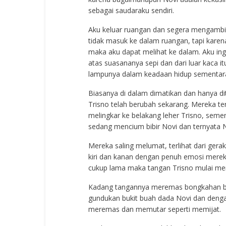
sebagai saudaraku sendiri.
Aku keluar ruangan dan segera mengambil 
tidak masuk ke dalam ruangan, tapi karena
maka aku dapat melihat ke dalam. Aku ingi
atas suasananya sepi dan dari luar kaca i
lampunya dalam keadaan hidup sementara 
Biasanya di dalam dimatikan dan hanya dit
Trisno telah berubah sekarang. Mereka ter
melingkar ke belakang leher Trisno, seme
sedang mencium bibir Novi dan ternyata
Mereka saling melumat, terlihat dari gera
kiri dan kanan dengan penuh emosi merek
cukup lama maka tangan Trisno mulai mera
Kadang tangannya meremas bongkahan bo
gundukan bukit buah dada Novi dan deng
meremas dan memutar seperti memijat.