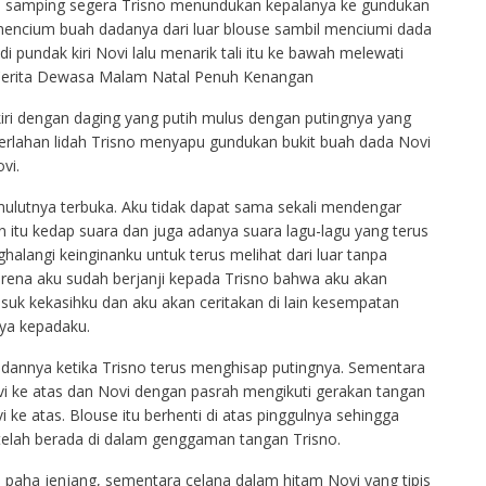
 samping segera Trisno menundukan kepalanya ke gundukan
encium buah dadanya dari luar blouse sambil menciumi dada
 di pundak kiri Novi lalu menarik tali itu ke bawah melewati
.Cerita Dewasa Malam Natal Penuh Kenangan
ri dengan daging yang putih mulus dengan putingnya yang
erlahan lidah Trisno menyapu gundukan bukit buah dada Novi
vi.
lutnya terbuka. Aku tidak dapat sama sekali mendengar
itu kedap suara dan juga adanya suara lagu-lagu yang terus
nghalangi keinginanku untuk terus melihat dari luar tanpa
ena aku sudah berjanji kepada Trisno bahwa aku akan
k kekasihku dan aku akan ceritakan di lain kesempatan
ya kepadaku.
badannya ketika Trisno terus menghisap putingnya. Sementara
 ke atas dan Novi dengan pasrah mengikuti gerakan tangan
ke atas. Blouse itu berhenti di atas pinggulnya sehingga
 telah berada di dalam genggaman tangan Trisno.
paha jenjang, sementara celana dalam hitam Novi yang tipis