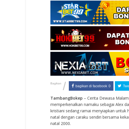
/
Bagikan
bagikan di facebook
0
Twee
TambangBokep
– Cerita Dewasa Malam 
memperkenalkan namaku sebagai Alex dan k
kristiani sedang ramai menyiapkan untuk 
natal dengan caraku sendiri bersama kek
natal 2000.