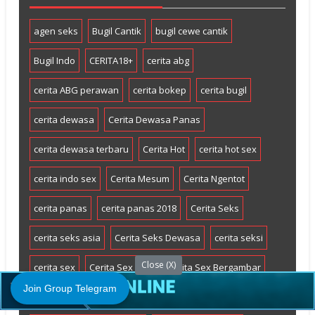
agen seks
Bugil Cantik
bugil cewe cantik
Bugil Indo
CERITA18+
cerita abg
cerita ABG perawan
cerita bokep
cerita bugil
cerita dewasa
Cerita Dewasa Panas
cerita dewasa terbaru
Cerita Hot
cerita hot sex
cerita indo sex
Cerita Mesum
Cerita Ngentot
cerita panas
cerita panas 2018
Cerita Seks
cerita seks asia
Cerita Seks Dewasa
cerita seksi
Close (X)
cerita sex
Cerita Sex ABG
Cerita Sex Bergambar
Join Group Telegram
Cerita sex dewasa
cerita sex mertua