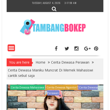
Skip
TUESDAY, AUGUST 4, 2026
3:17:59 AM
to
content
You are here
Home
Cerita Dewasa Perawan
Cerita Dewasa Maniku Muncrat Di Memek Mahasiswi
cantik sebut saja
Cerita Dewasa Mahasiswa
Cerita Dewasa Ngentot
Cerita Dewasa
Perawan