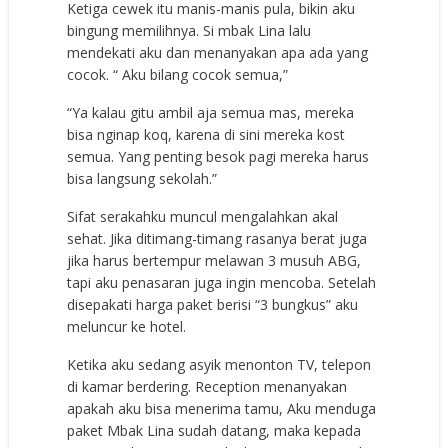
Ketiga cewek itu manis-manis pula, bikin aku
bingung memilihnya. Si mbak Lina lalu
mendekati aku dan menanyakan apa ada yang
cocok. “ Aku bilang cocok semua,”
“Ya kalau gitu ambil aja semua mas, mereka
bisa nginap koq, karena di sini mereka kost
semua. Yang penting besok pagi mereka harus
bisa langsung sekolah.”
Sifat serakahku muncul mengalahkan akal
sehat. Jika ditimang-timang rasanya berat juga
jika harus bertempur melawan 3 musuh ABG,
tapi aku penasaran juga ingin mencoba. Setelah
disepakati harga paket berisi “3 bungkus” aku
meluncur ke hotel.
Ketika aku sedang asyik menonton TV, telepon
di kamar berdering. Reception menanyakan
apakah aku bisa menerima tamu, Aku menduga
paket Mbak Lina sudah datang, maka kepada