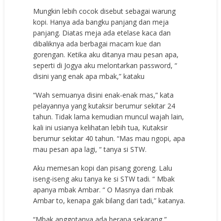
Mungkin lebih cocok disebut sebagai warung
kopi. Hanya ada bangku panjang dan meja
panjang. Diatas meja ada etelase kaca dan
dibaliknya ada berbagai macam kue dan
gorengan. Ketika aku ditanya mau pesan apa,
seperti di Jogya aku melontarkan password, “
disini yang enak apa mbak,” kataku
“Wah semuanya disini enak-enak mas,” kata
pelayannya yang kutaksir berumur sekitar 24
tahun. Tidak lama kemudian muncul wajah lain,
kali ini usianya kelihatan lebih tua, Kutaksir
berumur sekitar 40 tahun. “Mas mau ngopi, apa
mau pesan apa lagi, “ tanya si STW.
Aku memesan kopi dan pisang goreng. Lalu
iseng-iseng aku tanya ke si STW tadi. “ Mbak
apanya mbak Ambar. “ O Masnya dari mbak
Ambar to, kenapa gak bilang dari tadi,” katanya.
“Mbak anggotanya ada berapa sekarang,”