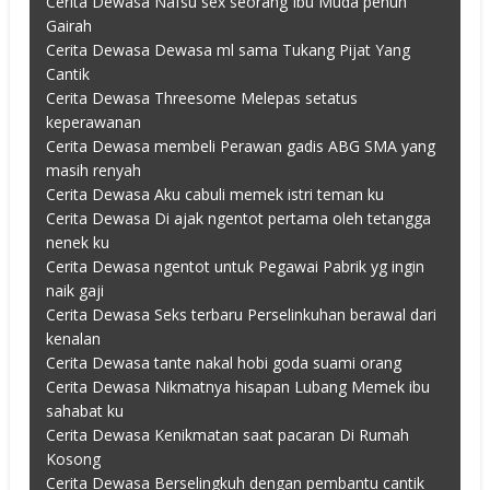
Cerita Dewasa Nafsu sex seorang Ibu Muda penuh
Gairah
Cerita Dewasa Dewasa ml sama Tukang Pijat Yang
Cantik
Cerita Dewasa Threesome Melepas setatus
keperawanan
Cerita Dewasa membeli Perawan gadis ABG SMA yang
masih renyah
Cerita Dewasa Aku cabuli memek istri teman ku
Cerita Dewasa Di ajak ngentot pertama oleh tetangga
nenek ku
Cerita Dewasa ngentot untuk Pegawai Pabrik yg ingin
naik gaji
Cerita Dewasa Seks terbaru Perselinkuhan berawal dari
kenalan
Cerita Dewasa tante nakal hobi goda suami orang
Cerita Dewasa Nikmatnya hisapan Lubang Memek ibu
sahabat ku
Cerita Dewasa Kenikmatan saat pacaran Di Rumah
Kosong
Cerita Dewasa Berselingkuh dengan pembantu cantik