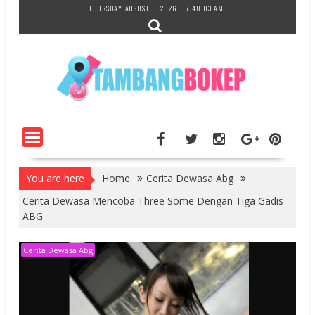
Skip
THURSDAY, AUGUST 6, 2026
7:40:04 AM
to
content
You are here
Home
Cerita Dewasa Abg
Cerita Dewasa Mencoba Three Some Dengan Tiga Gadis
ABG
Cerita Dewasa Abg