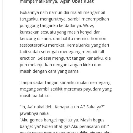
memperhatikannya.
Agen Obat Kuat
Bukannya risih namun dia malah mengambil
tanganku, mengurutnya, sambil menempelkan
punggung tanganku ke dadanya. Wow,
kurasakan sesuatu yang masih kenyal dan
kencang di sana, dan hal itu memicu hormon
testosteronku meroket. Kemaluanku yang dari
tadi sudah setengah menegang menjadi full
erection. Selesai mengurut tangan kananku, dia
pun melanjutkan dengan tangan kiriku dan
masih dengan cara yang sama.
Tanpa sadar tangan kananku mulai memegang-
megang sambil sedikit meremas payudara yang
masih padat itu.
“Ih, Aa’ nakal deh. Kenapa atuh A’? Suka ya?”
jawabnya nakal.
“Aku gemes banget ngeliatnya. Masih bagus
banget ya? Boleh lihat ga? Aku penasaran nih.”
entah setan mana yang merasukiku hingga aku