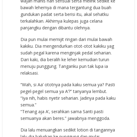
wajah manis nan sensual serta melirik sedikit ke
bawah lehernya di mana tergantung dua buah
gundukan padat serta berisi itu, akal sehatku
terkalahkan. Akhirnya kulepas juga celana
panjangku dengan dibantu olehnya.
Dia pun mulai memijit ringan dari mulai bawah
kakiku. Dia mengendurkan otot-otot kakiku yag
sudah pegal karena menginjak pedal seharian.
Dari kaki, dia beralih ke leher kemudian turun
menuju punggung. Tanganku pun tak lupa ia
relaksasi.
“Wah, si Aa’ ototnya pada kaku semua ya? Pasti
pegel-pegel semua ya A’?” tanyanya lembut.
“Iya nih, habis nyetir seharian. Jadinya pada kaku
semua.”
“Tenang aja A’, serahkan sama Santi pasti
semuanya akan beres.” jawabnya menggoda.
Dia lalu menuangkan sedikit lotion di tangannya
lalu dia balurkan ke punggung dan mulai