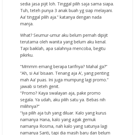
sedia jasa pijit loh. Tinggal pilih saja sama siapa.
Tuh, teteh punya 3 anak buah yg siap melayani.
Aa’ tinggal pilih aja.” katanya dengan nada
manja.
What? Seumur-umur aku belum pernah dipijit
terutama oleh wanita yang belum aku kenal.
Tapi baiklah, apa salahnya mencoba, begitu
pikirku.
“Mmmm emang berapa tarifnya? Mahal ga?”
“Ah, si Aa’ bisaan. Tenang aja A’, yang penting
mah Aa’ puas. Ini juga mumpung lagi promo.”
jawab si teteh genit.
“Promo? Kaya swalayan aja, pake promo
segala. Ya udah, aku pilih satu ya. Bebas nih
milihnya?”
“Iya pilih aja tuh yang diluar. Kalo yang kurus
namanya Hana, kalo yang agak gemuk
namanya Rosma, nah kalo yang satunya lagi
namanya Santi, tapi dia masih baru dan belum