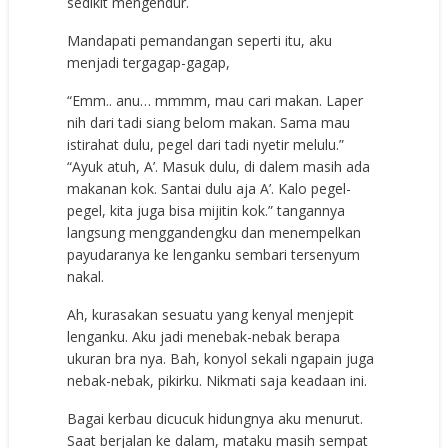
sedikit mengendur.
Mandapati pemandangan seperti itu, aku
menjadi tergagap-gagap,
“Emm.. anu… mmmm, mau cari makan. Laper
nih dari tadi siang belom makan. Sama mau
istirahat dulu, pegel dari tadi nyetir melulu.”
“Ayuk atuh, A’. Masuk dulu, di dalem masih ada
makanan kok. Santai dulu aja A’. Kalo pegel-
pegel, kita juga bisa mijitin kok.” tangannya
langsung menggandengku dan menempelkan
payudaranya ke lenganku sembari tersenyum
nakal.
Ah, kurasakan sesuatu yang kenyal menjepit
lenganku. Aku jadi menebak-nebak berapa
ukuran bra nya. Bah, konyol sekali ngapain juga
nebak-nebak, pikirku. Nikmati saja keadaan ini.
Bagai kerbau dicucuk hidungnya aku menurut.
Saat berjalan ke dalam, mataku masih sempat