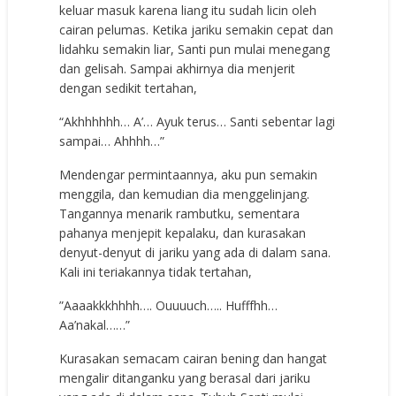
keluar masuk karena liang itu sudah licin oleh
cairan pelumas. Ketika jariku semakin cepat dan
lidahku semakin liar, Santi pun mulai menegang
dan gelisah. Sampai akhirnya dia menjerit
dengan sedikit tertahan,
“Akhhhhhh… A’… Ayuk terus… Santi sebentar lagi
sampai… Ahhhh…”
Mendengar permintaannya, aku pun semakin
menggila, dan kemudian dia menggelinjang.
Tangannya menarik rambutku, sementara
pahanya menjepit kepalaku, dan kurasakan
denyut-denyut di jariku yang ada di dalam sana.
Kali ini teriakannya tidak tertahan,
”Aaaakkkhhhh…. Ouuuuch….. Hufffhh…
Aa’nakal……”
Kurasakan semacam cairan bening dan hangat
mengalir ditanganku yang berasal dari jariku