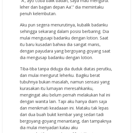
“A’, ayo coba balik badan, saya mau mengurut
leher dan bagian depan Aa’.” dia memintaku
penuh kelembutan.
Aku pun segera menurutinya, kubalik badanku
sehingga sekarang dalam posisi berbaring. Dia
mulai mengusapi badanku dengan lotion. Saat
itu baru kusadari bahwa dia sangat manis,
dengan payudara yang bergoyang-goyang saat
dia mengusap badanku dengan lotion.
Tiba-tiba tanpa diduga dia duduk diatas perutku,
dan mulai mengurut leherku. Bagiku berat
tubuhnya bukan masalah, namun sensasi yang
kurasakan itu lumayan meresahkanku,
mengingat aku belum pernah melakukan hal ini
dengan wanita lain. Tapi aku hanya diam saja
dan menikmati keadaaan ini. Mataku tak lepas
dari dua buah bukit kembar yang sedari tadi
bergoyang-goyang menantang, dan tampaknya
dia mulai menyadari kalau aku