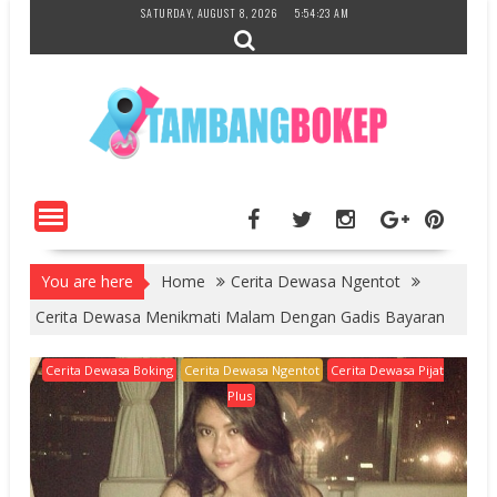
Skip
SATURDAY, AUGUST 8, 2026
5:54:24 AM
to
content
You are here
Home
Cerita Dewasa Ngentot
Cerita Dewasa Menikmati Malam Dengan Gadis Bayaran
Cerita Dewasa Boking
Cerita Dewasa Ngentot
Cerita Dewasa Pijat
Plus