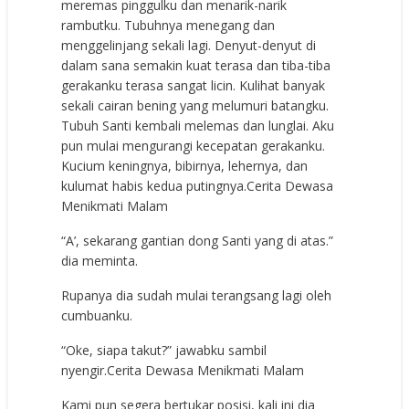
meremas pinggulku dan menarik-narik
rambutku. Tubuhnya menegang dan
menggelinjang sekali lagi. Denyut-denyut di
dalam sana semakin kuat terasa dan tiba-tiba
gerakanku terasa sangat licin. Kulihat banyak
sekali cairan bening yang melumuri batangku.
Tubuh Santi kembali melemas dan lunglai. Aku
pun mulai mengurangi kecepatan gerakanku.
Kucium keningnya, bibirnya, lehernya, dan
kulumat habis kedua putingnya.Cerita Dewasa
Menikmati Malam
“A’, sekarang gantian dong Santi yang di atas.”
dia meminta.
Rupanya dia sudah mulai terangsang lagi oleh
cumbuanku.
“Oke, siapa takut?” jawabku sambil
nyengir.Cerita Dewasa Menikmati Malam
Kami pun segera bertukar posisi, kali ini dia