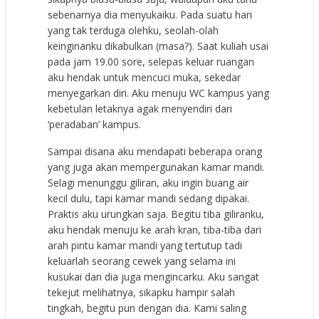
sebenarnya dia menyukaiku. Pada suatu hari
yang tak terduga olehku, seolah-olah
keinginanku dikabulkan (masa?). Saat kuliah usai
pada jam 19.00 sore, selepas keluar ruangan
aku hendak untuk mencuci muka, sekedar
menyegarkan diri. Aku menuju WC kampus yang
kebetulan letaknya agak menyendiri dari
‘peradaban’ kampus.
Sampai disana aku mendapati beberapa orang
yang juga akan mempergunakan kamar mandi.
Selagi menunggu giliran, aku ingin buang air
kecil dulu, tapi kamar mandi sedang dipakai.
Praktis aku urungkan saja. Begitu tiba giliranku,
aku hendak menuju ke arah kran, tiba-tiba dari
arah pintu kamar mandi yang tertutup tadi
keluarlah seorang cewek yang selama ini
kusukai dan dia juga mengincarku. Aku sangat
tekejut melihatnya, sikapku hampir salah
tingkah, begitu pun dengan dia. Kami saling