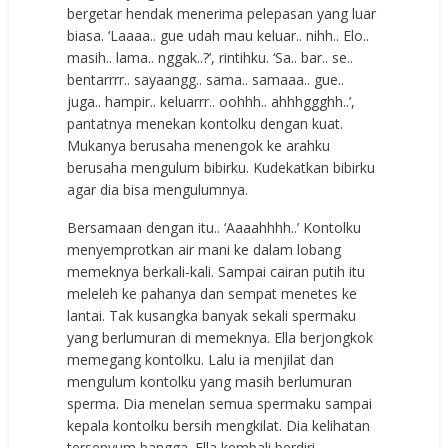
bergetar hendak menerima pelepasan yang luar
biasa. ‘Laaaa.. gue udah mau keluar.. nihh.. Elo..
masih.. lama.. nggak..?’, rintihku. ‘Sa.. bar.. se..
bentarrrr.. sayaangg.. sama.. samaaa.. gue..
juga.. hampir.. keluarrr.. oohhh.. ahhhggghh..’,
pantatnya menekan kontolku dengan kuat.
Mukanya berusaha menengok ke arahku
berusaha mengulum bibirku. Kudekatkan bibirku
agar dia bisa mengulumnya.
Bersamaan dengan itu.. ‘Aaaahhhh..’ Kontolku
menyemprotkan air mani ke dalam lobang
memeknya berkali-kali. Sampai cairan putih itu
meleleh ke pahanya dan sempat menetes ke
lantai. Tak kusangka banyak sekali spermaku
yang berlumuran di memeknya. Ella berjongkok
memegang kontolku. Lalu ia menjilat dan
mengulum kontolku yang masih berlumuran
sperma. Dia menelan semua spermaku sampai
kepala kontolku bersih mengkilat. Dia kelihatan
tersenyum bangga. Ella kembali berdiri