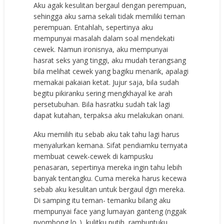
Aku agak kesulitan bergaul dengan perempuan,
sehingga aku sama sekali tidak memiliki teman
perempuan. Entahlah, sepertinya aku
mempunyai masalah dalam soal mendekati
cewek. Namun ironisnya, aku mempunyai
hasrat seks yang tinggi, aku mudah terangsang
bila melihat cewek yang bagiku menarik, apalagi
memakai pakaian ketat. Jujur saja, bila sudah
begitu pikiranku sering mengkhayal ke arah
persetubuhan. Bila hasratku sudah tak lagi
dapat kutahan, terpaksa aku melakukan onani.
Aku memilih itu sebab aku tak tahu lagi harus
menyalurkan kemana. Sifat pendiamku ternyata
membuat cewek-cewek di kampusku
penasaran, sepertinya mereka ingin tahu lebih
banyak tentangku. Cuma mereka harus kecewa
sebab aku kesulitan untuk bergaul dgn mereka.
Di samping itu teman- temanku bilang aku
mempunyai face yang lumayan ganteng (nggak
nyombong lo..), kulitku putih, rambuntuku