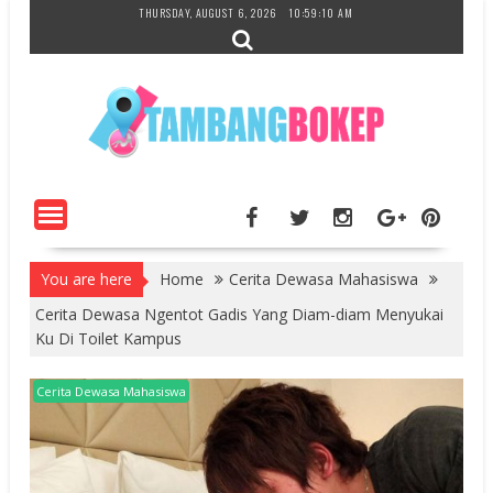
Skip
THURSDAY, AUGUST 6, 2026
10:59:11 AM
to
content
You are here
Home
Cerita Dewasa Mahasiswa
Cerita Dewasa Ngentot Gadis Yang Diam-diam Menyukai
Ku Di Toilet Kampus
Cerita Dewasa Mahasiswa