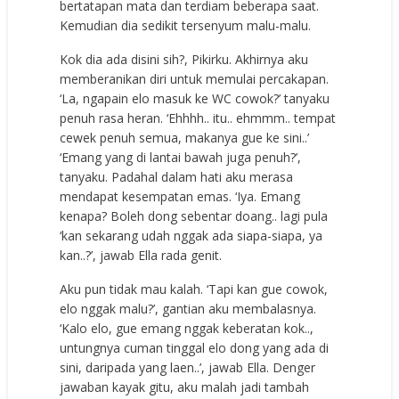
bertatapan mata dan terdiam beberapa saat.
Kemudian dia sedikit tersenyum malu-malu.
Kok dia ada disini sih?, Pikirku. Akhirnya aku
memberanikan diri untuk memulai percakapan.
‘La, ngapain elo masuk ke WC cowok?’ tanyaku
penuh rasa heran. ‘Ehhhh.. itu.. ehmmm.. tempat
cewek penuh semua, makanya gue ke sini..’
‘Emang yang di lantai bawah juga penuh?’,
tanyaku. Padahal dalam hati aku merasa
mendapat kesempatan emas. ‘Iya. Emang
kenapa? Boleh dong sebentar doang.. lagi pula
‘kan sekarang udah nggak ada siapa-siapa, ya
kan..?’, jawab Ella rada genit.
Aku pun tidak mau kalah. ‘Tapi kan gue cowok,
elo nggak malu?’, gantian aku membalasnya.
‘Kalo elo, gue emang nggak keberatan kok..,
untungnya cuman tinggal elo dong yang ada di
sini, daripada yang laen..’, jawab Ella. Denger
jawaban kayak gitu, aku malah jadi tambah