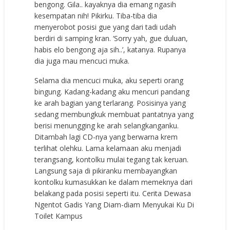
bengong. Gila.. kayaknya dia emang ngasih
kesempatan nih! Pikirku. Tiba-tiba dia
menyerobot posisi gue yang dari tadi udah
berdiri di samping kran. ‘Sorry yah, gue duluan,
habis elo bengong aja sih..’, katanya. Rupanya
dia juga mau mencuci muka.
Selama dia mencuci muka, aku seperti orang
bingung. Kadang-kadang aku mencuri pandang
ke arah bagian yang terlarang. Posisinya yang
sedang membungkuk membuat pantatnya yang
berisi menungging ke arah selangkanganku.
Ditambah lagi CD-nya yang berwarna krem
terlihat olehku. Lama kelamaan aku menjadi
terangsang, kontolku mulai tegang tak keruan.
Langsung saja di pikiranku membayangkan
kontolku kumasukkan ke dalam memeknya dari
belakang pada posisi seperti itu. Cerita Dewasa
Ngentot Gadis Yang Diam-diam Menyukai Ku Di
Toilet Kampus