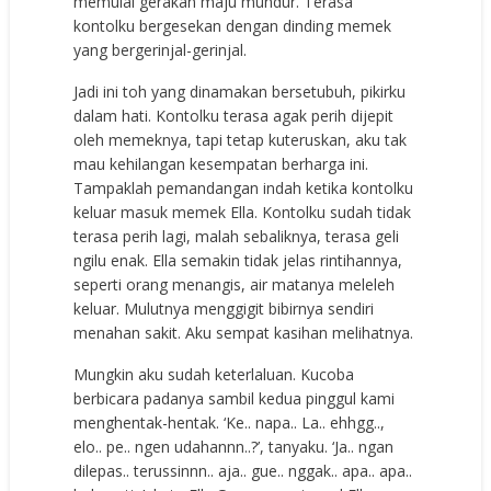
memulai gerakan maju mundur. Terasa
kontolku bergesekan dengan dinding memek
yang bergerinjal-gerinjal.
Jadi ini toh yang dinamakan bersetubuh, pikirku
dalam hati. Kontolku terasa agak perih dijepit
oleh memeknya, tapi tetap kuteruskan, aku tak
mau kehilangan kesempatan berharga ini.
Tampaklah pemandangan indah ketika kontolku
keluar masuk memek Ella. Kontolku sudah tidak
terasa perih lagi, malah sebaliknya, terasa geli
ngilu enak. Ella semakin tidak jelas rintihannya,
seperti orang menangis, air matanya meleleh
keluar. Mulutnya menggigit bibirnya sendiri
menahan sakit. Aku sempat kasihan melihatnya.
Mungkin aku sudah keterlaluan. Kucoba
berbicara padanya sambil kedua pinggul kami
menghentak-hentak. ‘Ke.. napa.. La.. ehhgg..,
elo.. pe.. ngen udahannn..?’, tanyaku. ‘Ja.. ngan
dilepas.. terussinnn.. aja.. gue.. nggak.. apa.. apa..