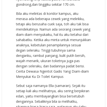
gondrong,dan tinggiku sekitar 170 cm.
Bila aku melintas di koridor kampus, aku
merasa ada beberapa cewek yang melirikku,
tetapi aku berusaha cuek saja, toh aku tak bisa
mendekatinya. Namun ada seorang cewek yang
diam-diam menyukaiku, hal itu aku ketahui dari
sahabatku. Ketika aku minta untuk menunjukkan
anaknya, kebetulan penampilannya sesuai
degan seleraku. Tinggi tubuhnya sama
denganku, rambut panjang, kulit putih bersih,
wajah menarik, ukuran toketnya juga pas
dengan seleraku, dan badannya padat berisi.
Cerita Dewasa Ngentot Gadis Yang Diam-diam
Menyukai Ku Di Toilet Kampus
Sebut saja namanya Ella (samaran). Sejak itu
setiap kali aku melihatnya, aku sering berpikiran
edan, yaitu membayangkan bisa bersetubuh
dengannya. Sebaliknya bila ia melihatku,
sikapnya biasa-biasa saja, walaupun aku tahu