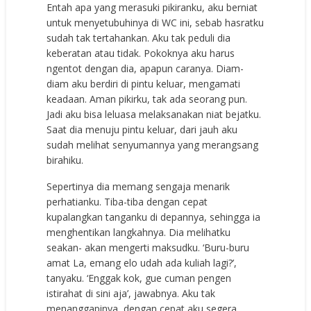
Entah apa yang merasuki pikiranku, aku berniat
untuk menyetubuhinya di WC ini, sebab hasratku
sudah tak tertahankan. Aku tak peduli dia
keberatan atau tidak. Pokoknya aku harus
ngentot dengan dia, apapun caranya. Diam-
diam aku berdiri di pintu keluar, mengamati
keadaan. Aman pikirku, tak ada seorang pun.
Jadi aku bisa leluasa melaksanakan niat bejatku.
Saat dia menuju pintu keluar, dari jauh aku
sudah melihat senyumannya yang merangsang
birahiku.
Sepertinya dia memang sengaja menarik
perhatianku. Tiba-tiba dengan cepat
kupalangkan tanganku di depannya, sehingga ia
menghentikan langkahnya. Dia melihatku
seakan- akan mengerti maksudku. ‘Buru-buru
amat La, emang elo udah ada kuliah lagi?’,
tanyaku. ‘Enggak kok, gue cuman pengen
istirahat di sini aja’, jawabnya. Aku tak
menanggapinya, dengan cepat aku segera