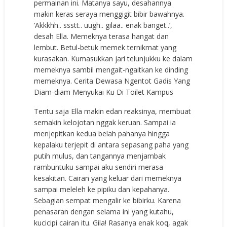
permainan ini. Matanya sayu, desahannya
makin keras seraya menggigit bibir bawahnya.
‘Akkkhh.. ssstt.. uugh.. gilaa.. enak banget..’,
desah Ella. Memeknya terasa hangat dan
lembut. Betul-betuk memek ternikmat yang
kurasakan. Kumasukkan jari telunjukku ke dalam
memeknya sambil mengait-ngaitkan ke dinding
memeknya. Cerita Dewasa Ngentot Gadis Yang
Diam-diam Menyukai Ku Di Toilet Kampus
Tentu saja Ella makin edan reaksinya, membuat
semakin kelojotan nggak keruan. Sampai ia
menjepitkan kedua belah pahanya hingga
kepalaku terjepit di antara sepasang paha yang
putih mulus, dan tangannya menjambak
rambuntuku sampai aku sendiri merasa
kesakitan. Cairan yang keluar dari memeknya
sampai meleleh ke pipiku dan kepahanya.
Sebagian sempat mengalir ke bibirku. Karena
penasaran dengan selama ini yang kutahu,
kucicipi cairan itu. Gila! Rasanya enak koq, agak