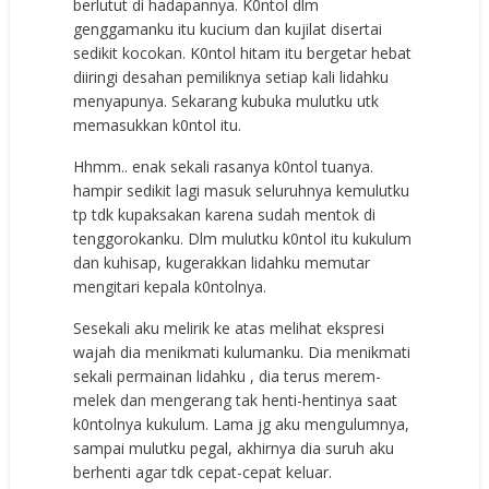
berlutut di hadapannya. K0ntol dlm
genggamanku itu kucium dan kujilat disertai
sedikit kocokan. K0ntol hitam itu bergetar hebat
diiringi desahan pemiliknya setiap kali lidahku
menyapunya. Sekarang kubuka mulutku utk
memasukkan k0ntol itu.
Hhmm.. enak sekali rasanya k0ntol tuanya.
hampir sedikit lagi masuk seluruhnya kemulutku
tp tdk kupaksakan karena sudah mentok di
tenggorokanku. Dlm mulutku k0ntol itu kukulum
dan kuhisap, kugerakkan lidahku memutar
mengitari kepala k0ntolnya.
Sesekali aku melirik ke atas melihat ekspresi
wajah dia menikmati kulumanku. Dia menikmati
sekali permainan lidahku , dia terus merem-
melek dan mengerang tak henti-hentinya saat
k0ntolnya kukulum. Lama jg aku mengulumnya,
sampai mulutku pegal, akhirnya dia suruh aku
berhenti agar tdk cepat-cepat keluar.