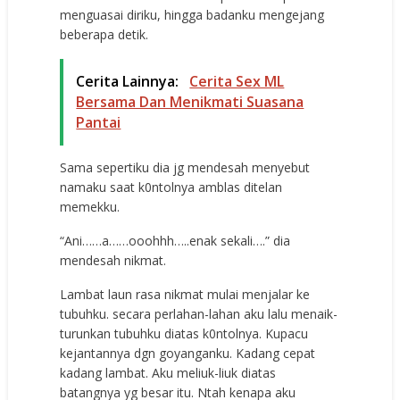
menguasai diriku, hingga badanku mengejang
beberapa detik.
Cerita Lainnya:
Cerita Sex ML
Bersama Dan Menikmati Suasana
Pantai
Sama sepertiku dia jg mendesah menyebut
namaku saat k0ntolnya amblas ditelan
memekku.
“Ani……a……ooohhh…..enak sekali….” dia
mendesah nikmat.
Lambat laun rasa nikmat mulai menjalar ke
tubuhku. secara perlahan-lahan aku lalu menaik-
turunkan tubuhku diatas k0ntolnya. Kupacu
kejantannya dgn goyanganku. Kadang cepat
kadang lambat. Aku meliuk-liuk diatas
batangnya yg besar itu. Ntah kenapa aku