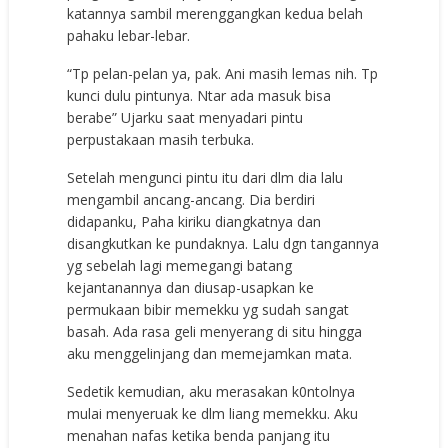
katannya sambil merenggangkan kedua belah
pahaku lebar-lebar.
“Tp pelan-pelan ya, pak. Ani masih lemas nih. Tp
kunci dulu pintunya. Ntar ada masuk bisa
berabe” Ujarku saat menyadari pintu
perpustakaan masih terbuka.
Setelah mengunci pintu itu dari dlm dia lalu
mengambil ancang-ancang. Dia berdiri
didapanku, Paha kiriku diangkatnya dan
disangkutkan ke pundaknya. Lalu dgn tangannya
yg sebelah lagi memegangi batang
kejantanannya dan diusap-usapkan ke
permukaan bibir memekku yg sudah sangat
basah. Ada rasa geli menyerang di situ hingga
aku menggelinjang dan memejamkan mata.
Sedetik kemudian, aku merasakan k0ntolnya
mulai menyeruak ke dlm liang memekku. Aku
menahan nafas ketika benda panjang itu