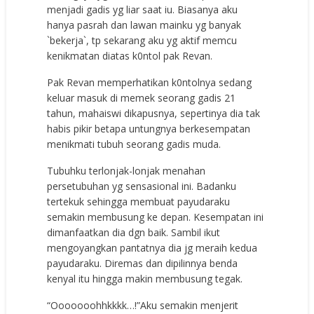
menjadi gadis yg liar saat iu. Biasanya aku
hanya pasrah dan lawan mainku yg banyak
`bekerja`, tp sekarang aku yg aktif memcu
kenikmatan diatas k0ntol pak Revan.
Pak Revan memperhatikan k0ntolnya sedang
keluar masuk di memek seorang gadis 21
tahun, mahaiswi dikapusnya, sepertinya dia tak
habis pikir betapa untungnya berkesempatan
menikmati tubuh seorang gadis muda.
Tubuhku terlonjak-lonjak menahan
persetubuhan yg sensasional ini. Badanku
tertekuk sehingga membuat payudaraku
semakin membusung ke depan. Kesempatan ini
dimanfaatkan dia dgn baik. Sambil ikut
mengoyangkan pantatnya dia jg meraih kedua
payudaraku. Diremas dan dipilinnya benda
kenyal itu hingga makin membusung tegak.
“Ooooooohhkkkk…!”Aku semakin menjerit