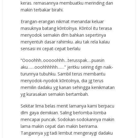
keras. remasannya membuatku merinding dan
makin terbakar birahi.
Erangan-erangan nikmat menandai keluar
masuknya batang k0ntolnya. K0ntol itu terasa
menyodok semakin dlm bahkan sepertinya
menyentuh dasar rahimku. aku tak rela kalau
sensasi ini cepat-cepat berlalu
“Oooohhh..ooooohhh…terusspak….puasin
aku……ooohhhhhh……” jeritku seiring dgn naik-
turunnya tubuhku. Sambil terus membantu
menyodok-nyodok k0ntolnya, dia jg terus
memilin dadaku yg kanan sehingga kenikmatan
yg kurasakan semakin bertambah.
Sekitar lima belas menit lamanya kami berpacu
dlm gaya demikian. Saling berlomba-lomba
mencapai puncak. Sodokan-sodokannya makin
lama makin cepat dan makin berirama.
Tangannya yg tadi lembut mengeraygi dadaku