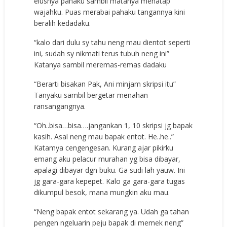
elusnya pahaku sambil matanya menatap
wajahku. Puas merabai pahaku tangannya kini
beralih kedadaku.
“kalo dari dulu sy tahu neng mau dientot seperti
ini, sudah sy nikmati terus tubuh neng ini”
Katanya sambil meremas-remas dadaku
“Berarti bisakan Pak, Ani minjam skripsi itu”
Tanyaku sambil bergetar menahan
ransangangnya.
“Oh..bisa…bisa….jangankan 1, 10 skripsi jg bapak
kasih. Asal neng mau bapak entot. He..he..”
Katamya cengengesan. Kurang ajar pikirku
emang aku pelacur murahan yg bisa dibayar,
apalagi dibayar dgn buku. Ga sudi lah yauw. Ini
jg gara-gara kepepet. Kalo ga gara-gara tugas
dikumpul besok, mana mungkin aku mau.
“Neng bapak entot sekarang ya. Udah ga tahan
pengen ngeluarin peju bapak di memek neng”