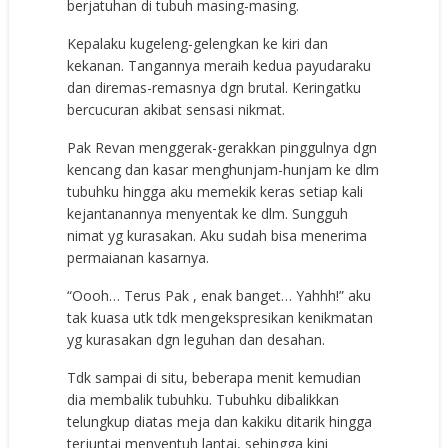
berjatuhan di tubuh masing-masing.
Kepalaku kugeleng-gelengkan ke kiri dan
kekanan. Tangannya meraih kedua payudaraku
dan diremas-remasnya dgn brutal. Keringatku
bercucuran akibat sensasi nikmat.
Pak Revan menggerak-gerakkan pinggulnya dgn
kencang dan kasar menghunjam-hunjam ke dlm
tubuhku hingga aku memekik keras setiap kali
kejantanannya menyentak ke dlm. Sungguh
nimat yg kurasakan. Aku sudah bisa menerima
permaianan kasarnya.
“Oooh… Terus Pak , enak banget… Yahhh!” aku
tak kuasa utk tdk mengekspresikan kenikmatan
yg kurasakan dgn leguhan dan desahan.
Tdk sampai di situ, beberapa menit kemudian
dia membalik tubuhku. Tubuhku dibalikkan
telungkup diatas meja dan kakiku ditarik hingga
terjuntai menyentuh lantai, sehingga kini