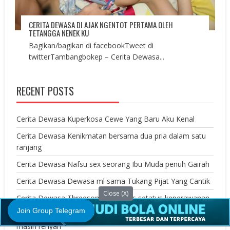
CERITA DEWASA DI AJAK NGENTOT PERTAMA OLEH
TETANGGA NENEK KU
Bagikan/bagikan di facebookTweet di
twitterTambangbokep – Cerita Dewasa...
RECENT POSTS
Cerita Dewasa Kuperkosa Cewe Yang Baru Aku Kenal
Cerita Dewasa Kenikmatan bersama dua pria dalam satu
ranjang
Cerita Dewasa Nafsu sex seorang Ibu Muda penuh Gairah
Cerita Dewasa Dewasa ml sama Tukang Pijat Yang Cantik
Close (X)
Cerita Dewasa Threesome Melepas setatus keperawanan
Join Group Telegram
Cerita Dewasa membeli Perawan gadis ABG SMA yang
masih renyah