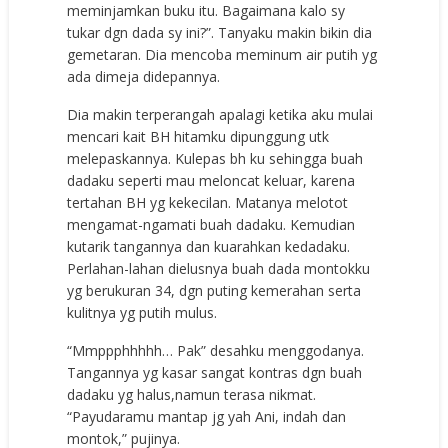
meminjamkan buku itu. Bagaimana kalo sy
tukar dgn dada sy ini?”. Tanyaku makin bikin dia
gemetaran. Dia mencoba meminum air putih yg
ada dimeja didepannya.
Dia makin terperangah apalagi ketika aku mulai
mencari kait BH hitamku dipunggung utk
melepaskannya. Kulepas bh ku sehingga buah
dadaku seperti mau meloncat keluar, karena
tertahan BH yg kekecilan. Matanya melotot
mengamat-ngamati buah dadaku. Kemudian
kutarik tangannya dan kuarahkan kedadaku.
Perlahan-lahan dielusnya buah dada montokku
yg berukuran 34, dgn puting kemerahan serta
kulitnya yg putih mulus.
“Mmppphhhhh… Pak” desahku menggodanya.
Tangannya yg kasar sangat kontras dgn buah
dadaku yg halus,namun terasa nikmat.
“Payudaramu mantap jg yah Ani, indah dan
montok,” pujinya.