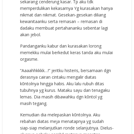
sekarang cenderung kasar. Tp aku tdk
memperdulikan kekasarnya Yg kurasakan hanya
nikmat dan nikmat. Gesekan-gesekan diliang
kewanitaanku serta remasan – remasan di
dadaku membuat pertahananku sebentar lagi
akan jebol.
Pandanganku kabur dan kurasakan lorong
memekku mulai berkedut keras tanda aku mulai
orgasme.
“Aaaahhkkkk…!” jeritku histeris, bersamaan dgn
derasnya cairan cintaku mengalir diatas
k0ntolnya hingga habis. Aku lalu rubuh ditas
tubuhnya yg kurus. Mataku sayu dan tenagaku
lemas. Dia masih dibawahku dgn k0ntol yg
masih tegang.
Kemudian dia melepaskan k0ntolnya. Aku
rebahan diatas meja menatapnya yg sudah
siap-siap melanjutkan ronde selanjutnya. Dielus-