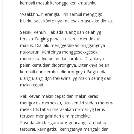
kembali masuk kerongga kenikmatanku.
“Aaakkhh…!” erangku lirih sambil menggigit
bibirku saat k0ntolnya melesak masuk ke dlmku.
Sesak. Penuh. Tak ada ruang dan celah yg
tersisa. Daging panas itu terus mendesak
masuk. Dia lalu menggerakkan pinggangnya
naik-turun. K0ntolnya menggesek-gesek
memekku dgn pelan dan lambat. Ditariknya
pelan kemudian didorongnya. Ditariknya pelan
kembali dan kembali didorongnya. Begitu dia
ulang-ulangi dgn frekewnsi yg makin sering dan
makin cepat.
Pak Revan makin cepat dan makin keras
mengocok memekku, aku sendiri sudah merem-
melek tdk tahan merasakan nikmat yg terus-
terusan mengalir dari dlm memekku.
Payudaraku bergoncang-goncang, rambutku
terburai, keringatku, keringatnya mengalir dan