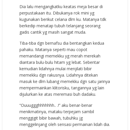
Dia lalu mengangkatku keatas meja besar di
perpustakaan itu. Dibukanya rok mini yg
kugunakan berikut celana dlm ku. Matanya tdk
berkedip menatap tubuh telanjang seorang
gadis cantik yg masih sangat muda.
Tiba-tiba dgn bernafsu dia bentangkan kedua
pahaku. Matanya seperti mau copot
memandangi memekku yg merah merekah
diantara bulu-bulu hitam yg lebat. Sebentar
kemudian lidahnya mulai menjilati bibir
memekku dgn rakusnya. Lidahnya ditekan
masuk ke dlm lubang memekku dgn satu jarinya
mempermainkan klitorisku, tangannya yg lain
dijulurkan ke atas meremasi buh dadaku.
“Ouuuggghhhhhhh.. .!” aku benar-benar
menikmatinya, mataku terpejam sambil
menggigit bibir bawah, tubuhku jg
menggelinjang oleh sensasi permainan lidah dia.