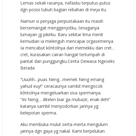
Lemas sekali rasanya, nafasku terputus-putus
dgn posisi tubuh bagian rebahan di meja itu.
Namun si penjaga perpustakaan itu masih
bersemangat menggenjotku, tenaganya
lumayan jg pikirku. Baru sekitar lima menit
kemudian ia melenguh mencapai orgasemenya.
Ia mencabut k0ntolnya dari memekku dan cret…
cret, kurasakan cairan hangat tertumpah di
pantat dan punggungku.Cerita Dewasa Ngeseks
Berada
“Uuuhh…puas Neng…memek Neng emang
yahud euy!” ceracaunya sambil mengocok
k0ntolnya mengeluarkan sisa spermanya.
“Ini Neng… ditelen biar ga mubazir, enak deh!”
katanya sambil menyodorkan jarinya yg
belepotan sperma.
Aku membuka mulut serta-merta mengulum
jarinya dgn gaya yg nakal. Kami berpelukan