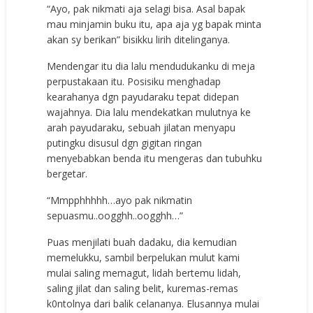
“Ayo, pak nikmati aja selagi bisa. Asal bapak
mau minjamin buku itu, apa aja yg bapak minta
akan sy berikan” bisikku lirih ditelinganya.
Mendengar itu dia lalu mendudukanku di meja
perpustakaan itu. Posisiku menghadap
kearahanya dgn payudaraku tepat didepan
wajahnya. Dia lalu mendekatkan mulutnya ke
arah payudaraku, sebuah jilatan menyapu
putingku disusul dgn gigitan ringan
menyebabkan benda itu mengeras dan tubuhku
bergetar.
“Mmpphhhhh…ayo pak nikmatin
sepuasmu..oogghh..oogghh…”
Puas menjilati buah dadaku, dia kemudian
memelukku, sambil berpelukan mulut kami
mulai saling memagut, lidah bertemu lidah,
saling jilat dan saling belit, kuremas-remas
k0ntolnya dari balik celananya. Elusannya mulai