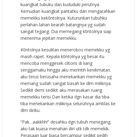
kuangkat tubuku dan kududuki perutnya.
Kemudian kuangkat pantatku dan mengarahkan
memekku kek0ntolnya. Kuturunkan tubuhku
perlahan-lahan kearah batangnya yg sudah
sangat tegang. Dia memegang k0ntolnya siap
menerima jepitan memekku.
K0ntolnya kesulitan menerobos memekku yg
masih rapet. Kepala k0ntolnya yg besar itu
mencoba menggesek clitoris di liang
senggamaku hingga aku merintih kenikmatan.
aku terus berusaha menekankan memekku yg
memang sudah sangat basah ke dlm miliknya.
Sedikit demi sedikit aku merasakan ruang
memekku terisi Dan ketika dgn kasar dia tiba-
tiba menekankan miliknya seluruhnya amblas ke
dlm diriku.
“Pak…aakkhh!” desahku dgn tubuh menegang.
aku tak kuasa menahan diri utk tdk memekik.
Perasaan luar biasa bercampur sedikit pedih