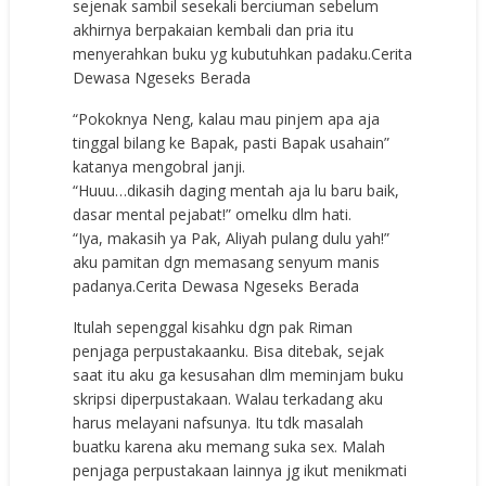
sejenak sambil sesekali berciuman sebelum
akhirnya berpakaian kembali dan pria itu
menyerahkan buku yg kubutuhkan padaku.Cerita
Dewasa Ngeseks Berada
“Pokoknya Neng, kalau mau pinjem apa aja
tinggal bilang ke Bapak, pasti Bapak usahain”
katanya mengobral janji.
“Huuu…dikasih daging mentah aja lu baru baik,
dasar mental pejabat!” omelku dlm hati.
“Iya, makasih ya Pak, Aliyah pulang dulu yah!”
aku pamitan dgn memasang senyum manis
padanya.Cerita Dewasa Ngeseks Berada
Itulah sepenggal kisahku dgn pak Riman
penjaga perpustakaanku. Bisa ditebak, sejak
saat itu aku ga kesusahan dlm meminjam buku
skripsi diperpustakaan. Walau terkadang aku
harus melayani nafsunya. Itu tdk masalah
buatku karena aku memang suka sex. Malah
penjaga perpustakaan lainnya jg ikut menikmati