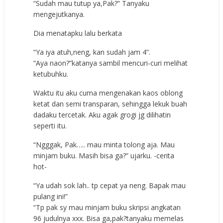
“Sudah mau tutup ya,Pak?” Tanyaku
mengejutkanya.
Dia menatapku lalu berkata
“Ya iya atuh,neng, kan sudah jam 4”.
“Aya naon?”katanya sambil mencuri-curi melihat
ketubuhku.
Waktu itu aku cuma mengenakan kaos oblong
ketat dan semi transparan, sehingga lekuk buah
dadaku tercetak. Aku agak grogi jg dilihatin
seperti itu.
“Ngggak, Pak….. mau minta tolong aja. Mau
minjam buku. Masih bisa ga?” ujarku. -cerita
hot-
“Ya udah sok lah.. tp cepat ya neng. Bapak mau
pulang ini!”
“Tp pak sy mau minjam buku skripsi angkatan
96 judulnya xxx. Bisa ga,pak?tanyaku memelas