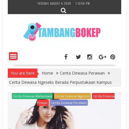
Skip
TUESDAY, AUGUST 4, 2026
1:13:00 PM
to
content
You are here
Home
Cerita Dewasa Perawan
Cerita Dewasa Ngeseks Berada Perpustakaan Kampus
Cerita Dewasa Mahasiswa
Cerita Dewasa Ngentot
Cerita Dewasa
Pelajar
Cerita Dewasa Perawan