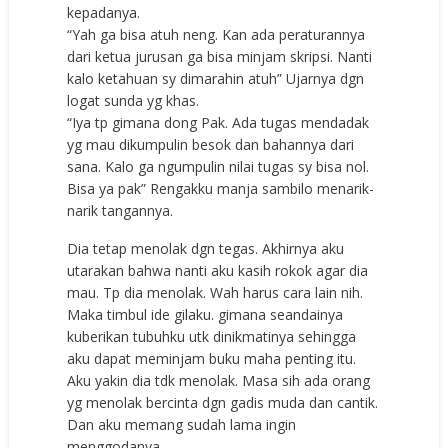
kepadanya.
“Yah ga bisa atuh neng. Kan ada peraturannya
dari ketua jurusan ga bisa minjam skripsi. Nanti
kalo ketahuan sy dimarahin atuh” Ujarnya dgn
logat sunda yg khas.
“Iya tp gimana dong Pak. Ada tugas mendadak
yg mau dikumpulin besok dan bahannya dari
sana. Kalo ga ngumpulin nilai tugas sy bisa nol.
Bisa ya pak” Rengakku manja sambilo menarik-
narik tangannya.
Dia tetap menolak dgn tegas. Akhirnya aku
utarakan bahwa nanti aku kasih rokok agar dia
mau. Tp dia menolak. Wah harus cara lain nih.
Maka timbul ide gilaku. gimana seandainya
kuberikan tubuhku utk dinikmatinya sehingga
aku dapat meminjam buku maha penting itu.
Aku yakin dia tdk menolak. Masa sih ada orang
yg menolak bercinta dgn gadis muda dan cantik.
Dan aku memang sudah lama ingin
menggodanya.