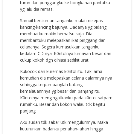
turun dari punggungku ke bongkahan pantatku
yg lalu dia remasi.
Sambil berciuman tanganku mulai melepas
kancing-kancing bajunya. Dadanya yg bidang
membuatku makin bernafsu saja. Dia
membantuku melepaskan ikat pinggang dan
celananya. Segera kumasukkan tanganku
kedalam CD nya. K0ntolnya lumayan besar dan
cukup kokoh dgn dihiasi sedikit urat.
Kukocok dan kuremas k0ntol itu. Tak lama
kemudian dia melepaskan celana dalamnya nya
sehingga terpampanglah batang
kemalauannnya yg besar dan panjang itu.
K0ntolnya mengingatkanku pada k0ntol satpam
rumahku. Besar dan kokoh walau tdk begitu
panjang.
Aku sudah tdk sabar utk mengulumnya. Maka
kuturunkan badanku perlahan-lahan hingga