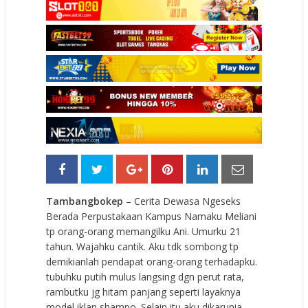
Tambangbokep
– Cerita Dewasa Ngeseks
Berada Perpustakaan Kampus Namaku Meliani
tp orang-orang memangilku Ani. Umurku 21
tahun. Wajahku cantik. Aku tdk sombong tp
demikianlah pendapat orang-orang terhadapku.
tubuhku putih mulus langsing dgn perut rata,
rambutku jg hitam panjang seperti layaknya
model iklan shampo. Selain itu aku dikarunia