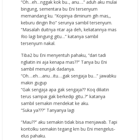
“Oh…eh…nggak kok bu.., anu….” aduh aku mulai
bingung, sementara bu Eni tersenyum
memandang ku. “Kopinya diminum gih mas,,
keburu dingin lho” serunya sambil tersenyum.
“Masalah duitnya ntar aja deh, keliatannya mas
Rio lagi bingung gitu…” katanya sambil
tersenyum nakal.
Tiba2 bu Eni menyentuh pahaku, “dari tadi
ngliatin ini aja kenapa mas??” Tanya bu Eni
sambil menunjuk dadanya.
“Oh….eh….anu…itu….gak sengaja bu…” jawabku
makin gugup
“Gak sengaja apa gak sengaja?? Koq diliatin
terus sampai gak berkedip gitu..?” katanya
sambil semakin mendekat ke aku.
“Suka ya???” Tanyanya lagi
“Mau??” aku semakin tidak bisa menjawab. Tapi
kontolku semakin tegang krn bu Eni mengelus-
elus pahaku.