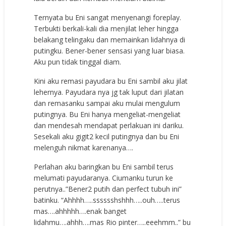
Ternyata bu Eni sangat menyenangi foreplay.
Terbukti berkali-kali dia menjilat leher hingga
belakang telingaku dan memainkan lidahnya di
putingku. Bener-bener sensasi yang luar biasa.
Aku pun tidak tinggal diam.
Kini aku remasi payudara bu Eni sambil aku jilat
lehernya. Payudara nya jg tak luput dari jilatan
dan remasanku sampai aku mulai mengulum
putingnya. Bu Eni hanya mengeliat-mengeliat
dan mendesah mendapat perlakuan ini dariku.
Sesekali aku gigit2 kecil putingnya dan bu Eni
melenguh nikmat karenanya….
Perlahan aku baringkan bu Eni sambil terus
melumati payudaranya. Ciumanku turun ke
perutnya..”Bener2 putih dan perfect tubuh ini”
batinku. “Ahhhh…..sssssshshhh…..ouh…..terus
mas….ahhhhh….enak banget
lidahmu….ahhh….mas Rio pinter…..eeehmm..” bu