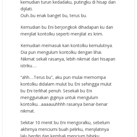
kemudian turun kedadaku, putingku di hisap dan
dijilati.
Ouh..bu enak banget bu, terus bu.
Kemudian bu Eni berjongkok dihadapan ku dan
menjilat kontolku seperti menjilat es krim.
Kemudian memasuk kan kontolku kemulutnya.
Dia pun mengulum kontolku dengan lihai.
Nikmat sekali rasanya, lebih nikmat dari hisapan
istriku….
“ahh….Terus bu”, aku pun mulai memompa
kontolku didalam mulut bu Eni sehingga mulut
bu Eni terlihat penuh. Sesekali bu Eni
menggunakan giginya untuk mengulum
kontolku…aaaauuhhhh rasanya benar-benar
nikmat.
Sekitar 10 menit bu Eni mengoralku, sebelum
akhirnya menciumi buah pelirku, menjilatinya
lalu berdiri dan kembali mencium bibirku.