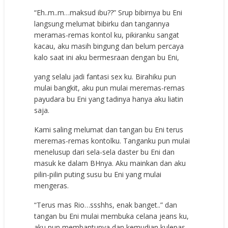
“Eh..m..m…maksud ibu??” Srup bibirnya bu Eni
langsung melumat bibirku dan tangannya
meramas-remas kontol ku, pikiranku sangat
kacau, aku masih bingung dan belum percaya
kalo saat ini aku bermesraan dengan bu Eni,
yang selalu jadi fantasi sex ku. Birahiku pun
mulai bangkit, aku pun mulai meremas-remas
payudara bu Eni yang tadinya hanya aku liatin
saja.
Kami saling melumat dan tangan bu Eni terus
meremas-remas kontolku. Tanganku pun mulai
menelusup dari sela-sela daster bu Eni dan
masuk ke dalam BHnya. Aku mainkan dan aku
pilin-pilin puting susu bu Eni yang mulai
mengeras.
“Terus mas Rio…ssshhs, enak banget..” dan
tangan bu Eni mulai membuka celana jeans ku,
aku pun membantunya dan kemudian kulepas