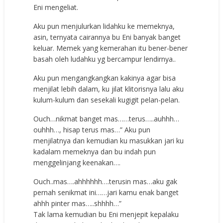
Eni mengeliat.
Aku pun menjulurkan lidahku ke memeknya,
asin, ternyata cairannya bu Eni banyak banget
keluar. Memek yang kemerahan itu bener-bener
basah oleh ludahku yg bercampur lendirnya..
Aku pun mengangkangkan kakinya agar bisa
menjilat lebih dalam, ku jilat klitorisnya lalu aku
kulum-kulum dan sesekali kugigit pelan-pelan.
Ouch…nikmat banget mas……terus…..auhhh…
ouhhh…, hisap terus mas…” Aku pun
menjilatnya dan kemudian ku masukkan jari ku
kadalam memeknya dan bu indah pun
menggelinjang keenakan….
Ouch..mas….ahhhhhh….terusin mas…aku gak
pernah senikmat ini……jari kamu enak banget
ahhh pinter mas…..shhhh…”
Tak lama kemudian bu Eni menjepit kepalaku