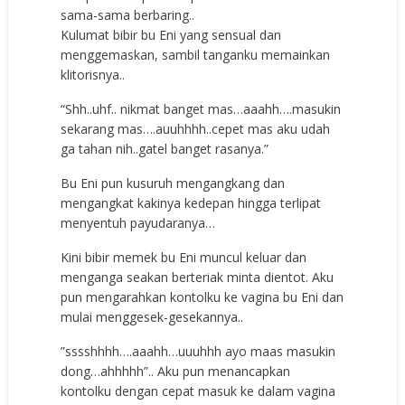
sama-sama berbaring..
Kulumat bibir bu Eni yang sensual dan
menggemaskan, sambil tanganku memainkan
klitorisnya..
“Shh..uhf.. nikmat banget mas…aaahh….masukin
sekarang mas….auuhhhh..cepet mas aku udah
ga tahan nih..gatel banget rasanya.”
Bu Eni pun kusuruh mengangkang dan
mengangkat kakinya kedepan hingga terlipat
menyentuh payudaranya…
Kini bibir memek bu Eni muncul keluar dan
menganga seakan berteriak minta dientot. Aku
pun mengarahkan kontolku ke vagina bu Eni dan
mulai menggesek-gesekannya..
”sssshhhh….aaahh…uuuhhh ayo maas masukin
dong…ahhhhh”.. Aku pun menancapkan
kontolku dengan cepat masuk ke dalam vagina