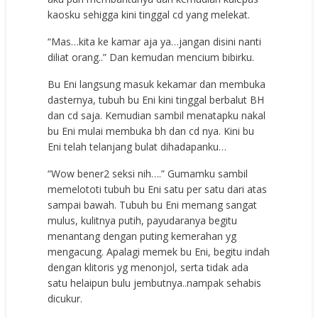
kaosku sehigga kini tinggal cd yang melekat.
“Mas…kita ke kamar aja ya…jangan disini nanti
diliat orang..” Dan kemudan mencium bibirku.
Bu Eni langsung masuk kekamar dan membuka
dasternya, tubuh bu Eni kini tinggal berbalut BH
dan cd saja. Kemudian sambil menatapku nakal
bu Eni mulai membuka bh dan cd nya. Kini bu
Eni telah telanjang bulat dihadapanku…
“Wow bener2 seksi nih….” Gumamku sambil
memelototi tubuh bu Eni satu per satu dari atas
sampai bawah. Tubuh bu Eni memang sangat
mulus, kulitnya putih, payudaranya begitu
menantang dengan puting kemerahan yg
mengacung. Apalagi memek bu Eni, begitu indah
dengan klitoris yg menonjol, serta tidak ada
satu helaipun bulu jembutnya..nampak sehabis
dicukur.