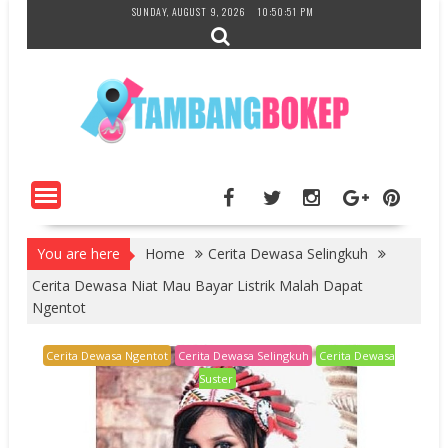
Skip
SUNDAY, AUGUST 9, 2026
10:50:52 PM
to
content
You are here
Home
Cerita Dewasa Selingkuh
Cerita Dewasa Niat Mau Bayar Listrik Malah Dapat
Ngentot
Cerita Dewasa Ngentot
Cerita Dewasa Selingkuh
Cerita Dewasa
Suster