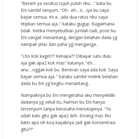
“Berarti ya seratus tujuh puluh ribu…” kata bu
Eni sambil senyum. “Oh…eh….ii….iya bu saya
bayar semua. Ini a…ada dua ratus ribu saya
titipkan semua aja..” kataku gugup. Bagaimana
tidak. Ketika menyebutkan jumlah tadi, pose bu
Eni sangat menantang, dengan belahan dada yg
nampak jelas dan paha yg menganga..
“Lho kok kaget?? Kenapa?? Dibayar satu dulu
aja gak apa2 kok mas” katanya. “eh…
anu….nggak kok bu. Beneran saya ada kok. Saya
bayar semua aja..” kataku sambil melirik belahan
dada bu Eni yg begitu menantang..
Nampaknya bu Eni mengetahui aku menyelidiki
dadanya yg sekal itu..Namun bu Eni hanya
tersenyum tanpa berusaha menutupinya. “Ya
udah kalo gitu gak apa2 deh. Emang mas Rio
liatin apa sih koq kayaknya jadi gak konsentrasi
gitu??”