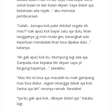
untuk bulan ini dan bulan depan. Saya dobel aja,
kebetulan ada rejeki…” aku memulai
pembicaraan.
“Oalah….kenapa kok pake didobel segala sih
mas?? Gak apa2 kok bayar satu aja dulu, khan
tanggalnya jg msh muda gini, barangkali ada
keperluan mendadak khan bisa dipakai dulu…”
katanya.
“Ah gak apa2 kok bu. Mumpung lagi ada aja.
Daripada ntar kepakai bln depan saya jd
bingung bayarnya….” Jawabku.
“Mas Rio ini bisa aja..masalah itu mah gampang
mas bisa diatur…lagian tetangga dekat aja kok.
Santai aja lah” serunya ramah.
Nexiabet
“Iya bu gak apa kok…dibayar dobel aja.” Kataku
lagi.