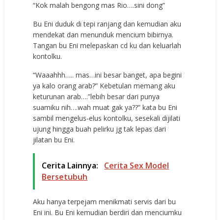
“Kok malah bengong mas Rio….sini dong”
Bu Eni duduk di tepi ranjang dan kemudian aku
mendekat dan menunduk mencium bibirnya.
Tangan bu Eni melepaskan cd ku dan keluarlah
kontolku.
“Waaahhh….. mas…ini besar banget, apa begini
ya kalo orang arab?” Kebetulan memang aku
keturunan arab….”lebih besar dari punya
suamiku nih….wah muat gak ya??” kata bu Eni
sambil mengelus-elus kontolku, sesekali dijilati
ujung hingga buah pelirku jg tak lepas dari
jilatan bu Eni.
Cerita Lainnya:
Cerita Sex Model
Bersetubuh
Aku hanya terpejam menikmati servis dari bu
Eni ini. Bu Eni kemudian berdiri dan menciumku