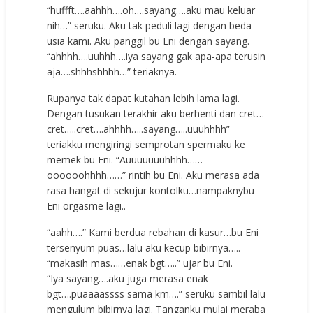
“huffft….aahhh….oh….sayang….aku mau keluar
nih…” seruku. Aku tak peduli lagi dengan beda
usia kami. Aku panggil bu Eni dengan sayang.
“ahhhh….uuhhh….iya sayang gak apa-apa terusin
aja….shhhshhhh…” teriaknya.
Rupanya tak dapat kutahan lebih lama lagi.
Dengan tusukan terakhir aku berhenti dan cret…
cret…..cret….ahhhh…..sayang…..uuuhhhh”
teriakku mengiringi semprotan spermaku ke
memek bu Eni. “Auuuuuuuhhhh……
oooooohhhh……” rintih bu Eni. Aku merasa ada
rasa hangat di sekujur kontolku…nampaknybu
Eni orgasme lagi..
“aahh….” Kami berdua rebahan di kasur…bu Eni
tersenyum puas…lalu aku kecup bibirnya…..
“makasih mas……enak bgt…..” ujar bu Eni.
“Iya sayang….aku juga merasa enak
bgt….puaaaassss sama km….” seruku sambil lalu
mengulum bibirnya lagi. Tanganku mulai meraba