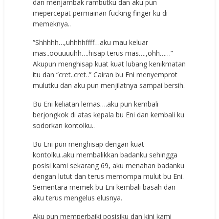
dan menjambak rambutku dan aku pun
mepercepat permainan fucking finger ku di
memeknya..
“Shhhhh…,uhhhhffff…aku mau keluar
mas..oouuuuhh….hisap terus mas….,ohh……”
Akupun menghisap kuat kuat lubang kenikmatan
itu dan “cret..cret..” Cairan bu Eni menyemprot
mulutku dan aku pun menjilatnya sampai bersih.
Bu Eni keliatan lemas….aku pun kembali
berjongkok di atas kepala bu Eni dan kembali ku
sodorkan kontolku..
Bu Eni pun menghisap dengan kuat
kontolku..aku membalikkan badanku sehingga
posisi kami sekarang 69, aku menahan badanku
dengan lutut dan terus memompa mulut bu Eni.
Sementara memek bu Eni kembali basah dan
aku terus mengelus elusnya.
Aku pun memperbaiki posisiku dan kini kami