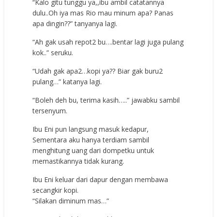
“Kalo gitu tunggu ya,,ibu ambil catatannya
dulu..Oh iya mas Rio mau minum apa? Panas
apa dingin??” tanyanya lagi.
“Ah gak usah repot2 bu….bentar lagi juga pulang
kok..” seruku.
“Udah gak apa2…kopi ya?? Biar gak buru2
pulang…” katanya lagi.
“Boleh deh bu, terima kasih…..” jawabku sambil
tersenyum.
Ibu Eni pun langsung masuk kedapur,
Sementara aku hanya terdiam sambil
menghitung uang dari dompetku untuk
memastikannya tidak kurang.
Ibu Eni keluar dari dapur dengan membawa
secangkir kopi.
“Silakan diminum mas…”