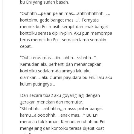
bu Eni yang sudah basah.
“Ouhhhh….pelan-pelan mas….ahhhhhhhhhh……
kontolmu gede banget mas….”. Ternyata
memek bu Eni masih sempit dan enak banget
kontolku serasa dipilin-pilin. Aku pun memompa
terus memek bu Eni…semakin lama semakin
cepat..
“Ouh..terus mas…..iih…ahhh….sshhhh…”.
Kemudian aku berhenti dan menancapkan
kontolku sedalam-dalamnya lalu aku
diamkan…..aku ciumin payudara bu Eni…lalu aku
kulum putingnya…
Dan secara tiba2 aku goyang lagi dengan
gerakan menekan dan memutar.
“Shhhhhh…..ahhhhhh,,,masss pinter banget
kamu…a.oooohhh…..enak mas….” Bu Eni
meracau tak karuan. Kemudian tubuh bu Eni
mengejang dan kontolku terasa dijepit kuat