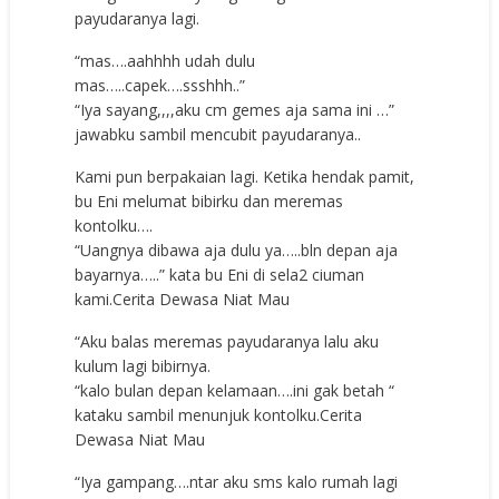
payudaranya lagi.
“mas….aahhhh udah dulu
mas…..capek….ssshhh..”
“Iya sayang,,,,aku cm gemes aja sama ini …”
jawabku sambil mencubit payudaranya..
Kami pun berpakaian lagi. Ketika hendak pamit,
bu Eni melumat bibirku dan meremas
kontolku….
“Uangnya dibawa aja dulu ya…..bln depan aja
bayarnya…..” kata bu Eni di sela2 ciuman
kami.Cerita Dewasa Niat Mau
“Aku balas meremas payudaranya lalu aku
kulum lagi bibirnya.
“kalo bulan depan kelamaan….ini gak betah “
kataku sambil menunjuk kontolku.Cerita
Dewasa Niat Mau
“Iya gampang….ntar aku sms kalo rumah lagi