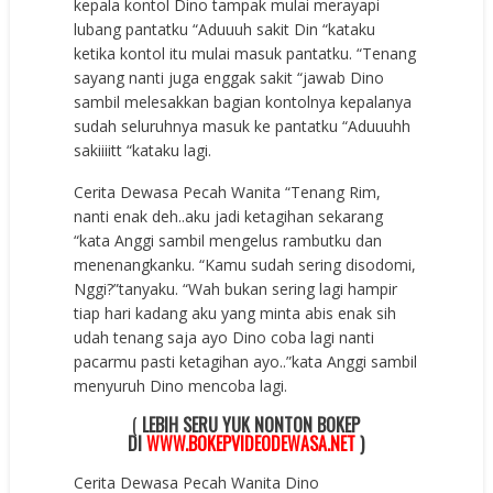
kepala kontol Dino tampak mulai merayapi
lubang pantatku “Aduuuh sakit Din “kataku
ketika kontol itu mulai masuk pantatku. “Tenang
sayang nanti juga enggak sakit “jawab Dino
sambil melesakkan bagian kontolnya kepalanya
sudah seluruhnya masuk ke pantatku “Aduuuhh
sakiiiitt “kataku lagi.
Cerita Dewasa Pecah Wanita “Tenang Rim,
nanti enak deh..aku jadi ketagihan sekarang
“kata Anggi sambil mengelus rambutku dan
menenangkanku. “Kamu sudah sering disodomi,
Nggi?”tanyaku. “Wah bukan sering lagi hampir
tiap hari kadang aku yang minta abis enak sih
udah tenang saja ayo Dino coba lagi nanti
pacarmu pasti ketagihan ayo..”kata Anggi sambil
menyuruh Dino mencoba lagi.
(
LEBIH SERU YUK NONTON BOKEP
DI
WWW.BOKEPVIDEODEWASA.NET
)
Cerita Dewasa Pecah Wanita Dino