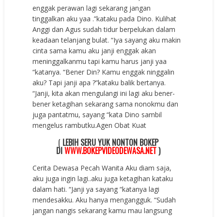
enggak perawan lagi sekarang jangan
tinggalkan aku yaa .”kataku pada Dino. Kulihat
Anggi dan Agus sudah tidur berpelukan dalam
keadaan telanjang bulat. “Iya sayang aku makin
cinta sama kamu aku janji enggak akan
meninggalkanmu tapi kamu harus janji yaa
“katanya. “Bener Din? Kamu enggak ninggalin
aku? Tapi janji apa ?”kataku balik bertanya.
“Janji, kita akan mengulangi ini lagi aku bener-
bener ketagihan sekarang sama nonokmu dan
juga pantatmu, sayang “kata Dino sambil
mengelus rambutku.
Agen Obat Kuat
(
LEBIH SERU YUK NONTON BOKEP
DI
WWW.BOKEPVIDEODEWASA.NET
)
Cerita Dewasa Pecah Wanita Aku diam saja,
aku juga ingin lagi..aku juga ketagihan kataku
dalam hati. “Janji ya sayang “katanya lagi
mendesakku. Aku hanya mengangguk. “Sudah
jangan nangis sekarang kamu mau langsung