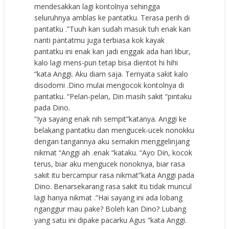
mendesakkan lagi kontolnya sehingga
seluruhnya amblas ke pantatku. Terasa perih di
pantatku .”Tuuh kan sudah masuk tuh enak kan
nanti pantatmu juga terbiasa kok kayak
pantatku ini enak kan jadi enggak ada hari libur,
kalo lagi mens-pun tetap bisa dientot hi hihi
“kata Anggi. Aku diam saja. Ternyata sakit kalo
disodomi .Dino mulai mengocok kontolnya di
pantatku. “Pelan-pelan, Din masih sakit “pintaku
pada Dino.
“Iya sayang enak nih sempit”katanya. Anggi ke
belakang pantatku dan mengucek-ucek nonokku
dengan tangannya aku semakin menggelinjang
nikmat “Anggi ah .enak “kataku. “Ayo Din, kocok
terus, biar aku mengucek nonoknya, biar rasa
sakit itu bercampur rasa nikmat”kata Anggi pada
Dino. Benarsekarang rasa sakit itu tidak muncul
lagi hanya nikmat .”Hai sayang ini ada lobang
nganggur mau pake? Boleh kan Dino? Lubang
yang satu ini dipake pacarku Agus “kata Anggi.