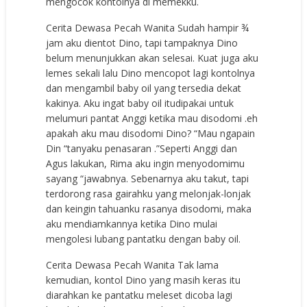
mengocok kontolnya di memekku.
Cerita Dewasa Pecah Wanita Sudah hampir ¾
jam aku dientot Dino, tapi tampaknya Dino
belum menunjukkan akan selesai. Kuat juga aku
lemes sekali lalu Dino mencopot lagi kontolnya
dan mengambil baby oil yang tersedia dekat
kakinya. Aku ingat baby oil itudipakai untuk
melumuri pantat Anggi ketika mau disodomi .eh
apakah aku mau disodomi Dino? “Mau ngapain
Din “tanyaku penasaran .”Seperti Anggi dan
Agus lakukan, Rima aku ingin menyodomimu
sayang “jawabnya. Sebenarnya aku takut, tapi
terdorong rasa gairahku yang melonjak-lonjak
dan keingin tahuanku rasanya disodomi, maka
aku mendiamkannya ketika Dino mulai
mengolesi lubang pantatku dengan baby oil.
Cerita Dewasa Pecah Wanita Tak lama
kemudian, kontol Dino yang masih keras itu
diarahkan ke pantatku meleset dicoba lagi