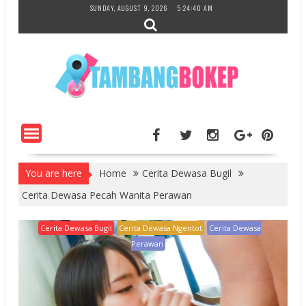
Skip
SUNDAY, AUGUST 9, 2026
5:24:41 AM
to
content
You are here
Home
Cerita Dewasa Bugil
Cerita Dewasa Pecah Wanita Perawan
Cerita Dewasa Bugil
Cerita Dewasa Ngentot
Cerita Dewasa
Perawan