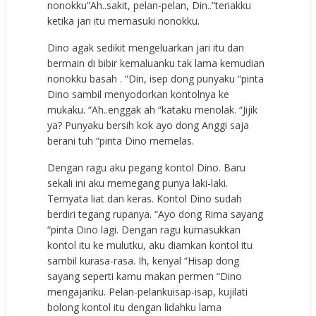
nonokku”Ah..sakit, pelan-pelan, Din..”teriakku
ketika jari itu memasuki nonokku.
Dino agak sedikit mengeluarkan jari itu dan
bermain di bibir kemaluanku tak lama kemudian
nonokku basah . “Din, isep dong punyaku “pinta
Dino sambil menyodorkan kontolnya ke
mukaku. “Ah..enggak ah “kataku menolak. “Jijik
ya? Punyaku bersih kok ayo dong Anggi saja
berani tuh “pinta Dino memelas.
Dengan ragu aku pegang kontol Dino. Baru
sekali ini aku memegang punya laki-laki.
Ternyata liat dan keras. Kontol Dino sudah
berdiri tegang rupanya. “Ayo dong Rima sayang
“pinta Dino lagi. Dengan ragu kumasukkan
kontol itu ke mulutku, aku diamkan kontol itu
sambil kurasa-rasa. Ih, kenyal “Hisap dong
sayang seperti kamu makan permen “Dino
mengajariku. Pelan-pelankuisap-isap, kujilati
bolong kontol itu dengan lidahku lama