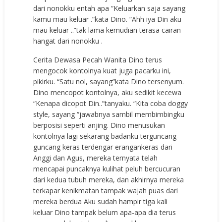
dari nonokku entah apa “Keluarkan saja sayang
kamu mau keluar .”kata Dino. “Ahh iya Din aku
mau keluar ..”tak lama kemudian terasa cairan
hangat dari nonokku .
Cerita Dewasa Pecah Wanita Dino terus
mengocok kontolnya kuat juga pacarku ini,
pikirku. “Satu nol, sayang”kata Dino tersenyum.
Dino mencopot kontolnya, aku sedikit kecewa
“Kenapa dicopot Din..”tanyaku. “Kita coba doggy
style, sayang “jawabnya sambil membimbingku
berposisi seperti anjing. Dino menusukan
kontolnya lagi sekarang badanku terguncang-
guncang keras terdengar erangankeras dari
Anggi dan Agus, mereka ternyata telah
mencapai puncaknya kulihat peluh bercucuran
dari kedua tubuh mereka, dan akhirnya mereka
terkapar kenikmatan tampak wajah puas dari
mereka berdua Aku sudah hampir tiga kali
keluar Dino tampak belum apa-apa dia terus