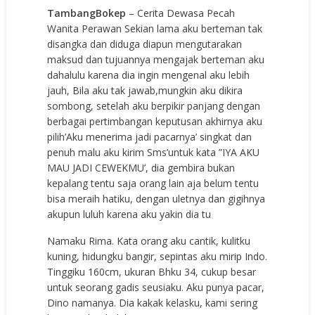
TambangBokep
– Cerita Dewasa Pecah
Wanita Perawan Sekian lama aku berteman tak
disangka dan diduga diapun mengutarakan
maksud dan tujuannya mengajak berteman aku
dahalulu karena dia ingin mengenal aku lebih
jauh, Bila aku tak jawab,mungkin aku dikira
sombong, setelah aku berpikir panjang dengan
berbagai pertimbangan keputusan akhirnya aku
pilih’Aku menerima jadi pacarnya’ singkat dan
penuh malu aku kirim Sms’untuk kata ”IYA AKU
MAU JADI CEWEKMU’, dia gembira bukan
kepalang tentu saja orang lain aja belum tentu
bisa meraih hatiku, dengan uletnya dan gigihnya
akupun luluh karena aku yakin dia tu
Namaku Rima. Kata orang aku cantik, kulitku
kuning, hidungku bangir, sepintas aku mirip Indo.
Tinggiku 160cm, ukuran Bhku 34, cukup besar
untuk seorang gadis seusiaku. Aku punya pacar,
Dino namanya. Dia kakak kelasku, kami sering