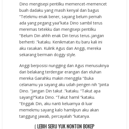
Dino mengisepi pentilku memencet-memencet
buah dadaku yang masih kenyal dan bagus
“Tetekmu enak bener, sayang belum pernah
ada yang pegang yaa”kata Dino sambil terus
meremas tetekku dan mengisepi pentilku
“Belum Din ahhh enak Din terus terus..jangan
berhenti .”kataku. Kenikmatan itu baru kali ini
aku rasakan. Kulirik Agus dan Anggi, mereka
sekarang bermain doggy style.
Anggi berposisi nungging dan Agus menusuknya
dari belakang terdengar erangan dan eluhan
mereka Gairahku makin menggila “Buka
celanamu ya sayang aku udah pengen nih “pinta
Dino. “Jangan Din takut .”kataku. “Takut apa
sayang?”kata Dino. “Takut hamil “kataku.
“Enggak Din, aku nanti keluarnya di luar
memekmu sayang kalo hamilpun aku akan
tanggung jawab, percayalah “katanya.
(
LEBIH SERU YUK NONTON BOKEP