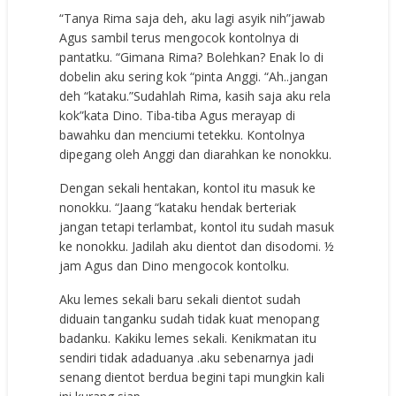
“Tanya Rima saja deh, aku lagi asyik nih”jawab
Agus sambil terus mengocok kontolnya di
pantatku. “Gimana Rima? Bolehkan? Enak lo di
dobelin aku sering kok “pinta Anggi. “Ah..jangan
deh “kataku.”Sudahlah Rima, kasih saja aku rela
kok”kata Dino. Tiba-tiba Agus merayap di
bawahku dan menciumi tetekku. Kontolnya
dipegang oleh Anggi dan diarahkan ke nonokku.
Dengan sekali hentakan, kontol itu masuk ke
nonokku. “Jaang “kataku hendak berteriak
jangan tetapi terlambat, kontol itu sudah masuk
ke nonokku. Jadilah aku dientot dan disodomi. ½
jam Agus dan Dino mengocok kontolku.
Aku lemes sekali baru sekali dientot sudah
diduain tanganku sudah tidak kuat menopang
badanku. Kakiku lemes sekali. Kenikmatan itu
sendiri tidak adaduanya .aku sebenarnya jadi
senang dientot berdua begini tapi mungkin kali