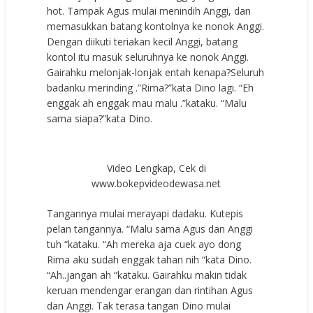
hot. Tampak Agus mulai menindih Anggi, dan
memasukkan batang kontolnya ke nonok Anggi.
Dengan diikuti teriakan kecil Anggi, batang
kontol itu masuk seluruhnya ke nonok Anggi.
Gairahku melonjak-lonjak entah kenapa?Seluruh
badanku merinding .”Rima?”kata Dino lagi. “Eh
enggak ah enggak mau malu .”kataku. “Malu
sama siapa?”kata Dino.
Video Lengkap, Cek di
www.bokepvideodewasa.net
Tangannya mulai merayapi dadaku. Kutepis
pelan tangannya. “Malu sama Agus dan Anggi
tuh “kataku. “Ah mereka aja cuek ayo dong
Rima aku sudah enggak tahan nih “kata Dino.
“Ah..jangan ah “kataku. Gairahku makin tidak
keruan mendengar erangan dan rintihan Agus
dan Anggi. Tak terasa tangan Dino mulai