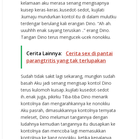
kelamaan aku merasa senang mengisapnya
kuisep keras-keras..kusedot-sedot, kujilati
.kumaju mundurkan kontol itu di dalam mulutku
terdengar berulang kali erangan Dino. “Ah ah.
uuuhhh enak sayang teruskan ..” erang Dino.
Tangan Dino terus mengucek-ucek nonokku.
Cerita Lainnya:
Cerita sex di pantai
parangtritis yang tak terlupakan
Sudah tidak sakit lagi sekarang, mungkin sudah
basah Aku jadi senang mengisap kontol Dino
terus kulomoh kuisap..kujilati kusedot-sedot
ih..enak juga, pikirku Tiba-tiba Dino menarik
kontolnya dan mengarahkannya ke nonokku
Aku pasrah, dimasukkannya kontolnya ternyata
meleset, Dino melumuri tangannya dengan
ludahnya kemudian tangannya itu diusapkan ke
kontolnya dan mencoba lagi memasukkan
kontolnya ke liang nonokku, ketika kepalanya