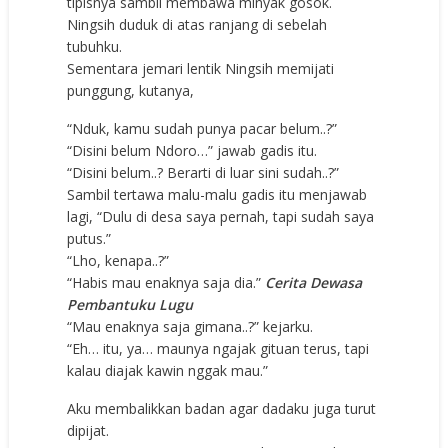
tipisnya sambil membawa minyak gosok.
Ningsih duduk di atas ranjang di sebelah
tubuhku.
Sementara jemari lentik Ningsih memijati
punggung, kutanya,
“Nduk, kamu sudah punya pacar belum..?”
“Disini belum Ndoro…” jawab gadis itu.
“Disini belum..? Berarti di luar sini sudah..?”
Sambil tertawa malu-malu gadis itu menjawab
lagi, “Dulu di desa saya pernah, tapi sudah saya
putus.”
“Lho, kenapa..?”
“Habis mau enaknya saja dia.”
Cerita Dewasa
Pembantuku Lugu
“Mau enaknya saja gimana..?” kejarku.
“Eh… itu, ya… maunya ngajak gituan terus, tapi
kalau diajak kawin nggak mau.”
Aku membalikkan badan agar dadaku juga turut
dipijat.