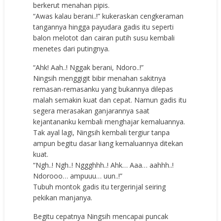
berkerut menahan pipis.
“Awas kalau berani..!” kukeraskan cengkeraman
tangannya hingga payudara gadis itu seperti
balon melotot dan cairan putih susu kembali
menetes dari putingnya.
“Ahk! Aah..! Nggak berani, Ndoro..!”
Ningsih menggigit bibir menahan sakitnya
remasan-remasanku yang bukannya dilepas
malah semakin kuat dan cepat. Namun gadis itu
segera merasakan ganjarannya saat
kejantananku kembali menghajar kemaluannya.
Tak ayal lagi, Ningsih kembali tergiur tanpa
ampun begitu dasar liang kemaluannya ditekan
kuat.
“Ngh..! Ngh..! Nggghhh..! Ahk… Aaa… aahhh..!
Ndorooo… ampuuu… uun..!”
Tubuh montok gadis itu tergerinjal seiring
pekikan manjanya.
Begitu cepatnya Ningsih mencapai puncak