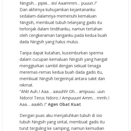
Ningsih… pipiiii… iiis! Aaammm… puuun..!”
Dan akhirnya kuhujamkan kejantananku
sedalam-dalamnya memenuhi kemaluan
Ningsih, membuat tubuh telanjang gadis itu
terlonjak dalam tindihanku, namun tertahan
oleh cengkeraman tanganku pada kedua buah
dada Ningsih yang halus mulus.
Tanpa dapat kutahan, kusemburkan sperma
dalam cucupan kemaluan Ningsih yang hangat
menggiurkan sambil dengan sekuat tenaga
meremas-remas kedua buah dada gadis itu,
membuat Ningsih tergerinjal antara sakit dan
nikmat.
“Ahk! Auh..! Aaa… aauuhh! Oh… ampuuu…uun
Ndoro! Terus Ndoro..! Ampuuun! Amm… mmh..!
Aaa… aaakh..!”
Agen Obat Kuat
Dengan puas aku menjatuhkan tubuh di sisi
tubuh Ningsih yang sintal, membuat gadis itu
turut terguling ke samping, namun kemudian