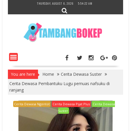
Skip
THURSDAY, AUGUST 6, 2026
5:54:23 AM
to
content
You are here
Home
Cerita Dewasa Suster
Cerita Dewasa Pembantuku Lugu pemuas nafsuku di
ranjang
Cerita Dewasa Ngentot
Cerita Dewasa Pijat Plus
Cerita Dewasa
Suster