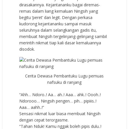
dirasakannya. Kejantananku bagai diremas-
remas dalam liang kemaluan Ningsih yang
begitu ‘peret’ dan legit. Dengan perkasa
kudorong kejantananku sampai masuk
seluruhnya dalam selangkangan gadis itu,
membuat Ningsih tergelinjang-gelinjang sambil
merintih nikmat tiap kali dasar kemaluannya
disodok.
Cerita Dewasa Pembantuku Lugu pemuas
nafsuku di ranjang
“Ahh… Ndoro..! Aa… ah..! Aaa… ahk..! Oooh..!
Ndorooo… Ningsih pengen… pih… pipiiis..!
Aaa… aahh..!”
Sensasi nikmat luar biasa membuat Ningsih
dengan cepat terorgasme.
“Tahan Nduk! Kamu nggak boleh pipis dulu..!