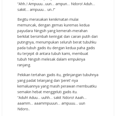
“Ahh..! Ampuuu…uun… ampun… Ndoro! Aduh…
sakiit… ampuuu… un..!”
Begitu merasakan kenikmatan mulai
memuncak, dengan gemas kuremas kedua
payudara Ningsih yang kemerah-merahan
berkilat bersimbah keringat dan cairan putih dari
putingnya, menumpukan seluruh berat tubuhku
pada tubuh gadis itu dengan kedua paha gadis
itu terjepit di antara tubuh kami, membuat
tubuh Ningsih melesak dalam empuknya
ranjang.
Pekikan tertahan gadis itu, gelinjangan tubuhnya
yang padat telanjang dan ‘peret’-nya
kemaluannya yang masih perawan membuatku
semakin hebat menggeluti gadis itu.
“Aduh! Aduu… uuhh… sakit Ndoro! Aaah…
aaamm… aaammpuuun… ampuuu… uun
Ndoro..