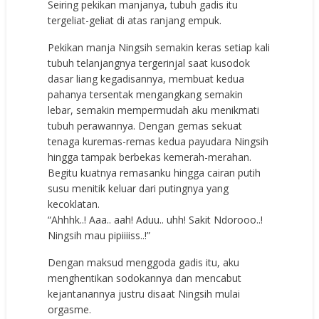
Seiring pekikan manjanya, tubuh gadis itu
tergeliat-geliat di atas ranjang empuk.
Pekikan manja Ningsih semakin keras setiap kali
tubuh telanjangnya tergerinjal saat kusodok
dasar liang kegadisannya, membuat kedua
pahanya tersentak mengangkang semakin
lebar, semakin mempermudah aku menikmati
tubuh perawannya. Dengan gemas sekuat
tenaga kuremas-remas kedua payudara Ningsih
hingga tampak berbekas kemerah-merahan.
Begitu kuatnya remasanku hingga cairan putih
susu menitik keluar dari putingnya yang
kecoklatan.
“Ahhhk..! Aaa.. aah! Aduu.. uhh! Sakit Ndorooo..!
Ningsih mau pipiiiiss..!”
Dengan maksud menggoda gadis itu, aku
menghentikan sodokannya dan mencabut
kejantanannya justru disaat Ningsih mulai
orgasme.