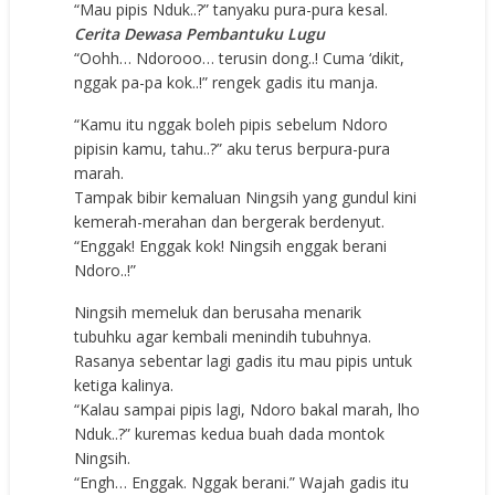
“Mau pipis Nduk..?” tanyaku pura-pura kesal.
Cerita Dewasa Pembantuku Lugu
“Oohh… Ndorooo… terusin dong..! Cuma ‘dikit,
nggak pa-pa kok..!” rengek gadis itu manja.
“Kamu itu nggak boleh pipis sebelum Ndoro
pipisin kamu, tahu..?” aku terus berpura-pura
marah.
Tampak bibir kemaluan Ningsih yang gundul kini
kemerah-merahan dan bergerak berdenyut.
“Enggak! Enggak kok! Ningsih enggak berani
Ndoro..!”
Ningsih memeluk dan berusaha menarik
tubuhku agar kembali menindih tubuhnya.
Rasanya sebentar lagi gadis itu mau pipis untuk
ketiga kalinya.
“Kalau sampai pipis lagi, Ndoro bakal marah, lho
Nduk..?” kuremas kedua buah dada montok
Ningsih.
“Engh… Enggak. Nggak berani.” Wajah gadis itu