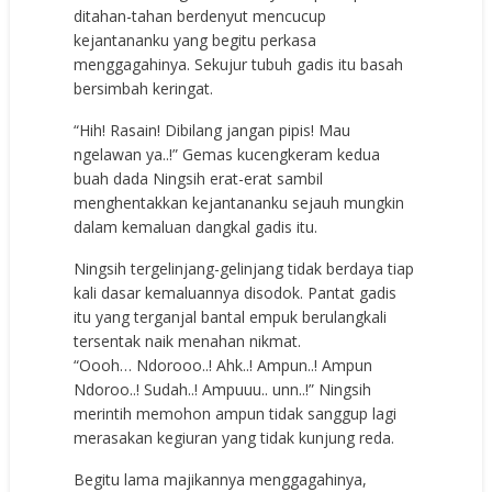
ditahan-tahan berdenyut mencucup
kejantananku yang begitu perkasa
menggagahinya. Sekujur tubuh gadis itu basah
bersimbah keringat.
“Hih! Rasain! Dibilang jangan pipis! Mau
ngelawan ya..!” Gemas kucengkeram kedua
buah dada Ningsih erat-erat sambil
menghentakkan kejantananku sejauh mungkin
dalam kemaluan dangkal gadis itu.
Ningsih tergelinjang-gelinjang tidak berdaya tiap
kali dasar kemaluannya disodok. Pantat gadis
itu yang terganjal bantal empuk berulangkali
tersentak naik menahan nikmat.
“Oooh… Ndorooo..! Ahk..! Ampun..! Ampun
Ndoroo..! Sudah..! Ampuuu.. unn..!” Ningsih
merintih memohon ampun tidak sanggup lagi
merasakan kegiuran yang tidak kunjung reda.
Begitu lama majikannya menggagahinya,