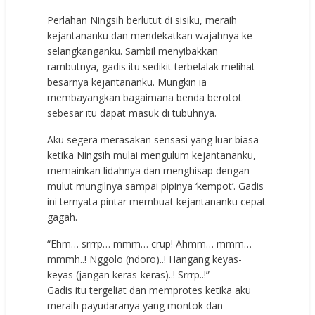
Perlahan Ningsih berlutut di sisiku, meraih
kejantananku dan mendekatkan wajahnya ke
selangkanganku. Sambil menyibakkan
rambutnya, gadis itu sedikit terbelalak melihat
besarnya kejantananku. Mungkin ia
membayangkan bagaimana benda berotot
sebesar itu dapat masuk di tubuhnya.
Aku segera merasakan sensasi yang luar biasa
ketika Ningsih mulai mengulum kejantananku,
memainkan lidahnya dan menghisap dengan
mulut mungilnya sampai pipinya ‘kempot’. Gadis
ini ternyata pintar membuat kejantananku cepat
gagah.
“Ehm… srrrp… mmm… crup! Ahmm… mmm…
mmmh..! Nggolo (ndoro)..! Hangang keyas-
keyas (jangan keras-keras)..! Srrrp..!”
Gadis itu tergeliat dan memprotes ketika aku
meraih payudaranya yang montok dan