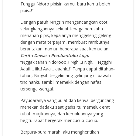
Tunggu Ndoro pipisin kamu, baru kamu boleh
pipis..!”
Dengan patuh Ningsih mengencangkan otot
selangkangannya sekuat tenaga berusaha
menahan pipis, kepalanya menggeleng-geleng
dengan mata terpejam, membuat rambutnya
berantakan, namun beberapa saat kemudian…
Cerita Dewasa Pembantuku Lugu
“Nggak tahan Ndorooo..! Ngh…! Ngh…! Ngggh!
Aaaiii… iik..! Aaa… aaahk..!” Tanpa dapat ditahan-
tahan, Ningsih tergelinjang-gelinjang di bawah
tindihanku sambil memekik dengan nafas
tersengal-sengal.
Payudaranya yang bulat dan kenyal berguncang
menekan dadaku saat gadis itu memeluk erat
tubuh majikannya, dan kemaluannya yang
begitu rapat bergerak mencucup-cucup.
Berpura-pura marah, aku menghentikan