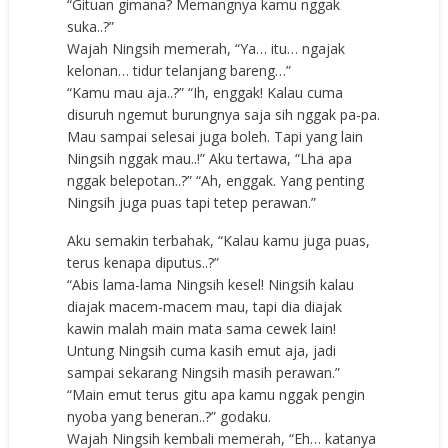
“Gituan gimana? Memangnya kamu nggak
suka..?”
Wajah Ningsih memerah, “Ya… itu… ngajak
kelonan… tidur telanjang bareng…”
“Kamu mau aja..?” “Ih, enggak! Kalau cuma
disuruh ngemut burungnya saja sih nggak pa-pa.
Mau sampai selesai juga boleh. Tapi yang lain
Ningsih nggak mau..!” Aku tertawa, “Lha apa
nggak belepotan..?” “Ah, enggak. Yang penting
Ningsih juga puas tapi tetep perawan.”
Aku semakin terbahak, “Kalau kamu juga puas,
terus kenapa diputus..?”
“Abis lama-lama Ningsih kesel! Ningsih kalau
diajak macem-macem mau, tapi dia diajak
kawin malah main mata sama cewek lain!
Untung Ningsih cuma kasih emut aja, jadi
sampai sekarang Ningsih masih perawan.”
“Main emut terus gitu apa kamu nggak pengin
nyoba yang beneran..?” godaku.
Wajah Ningsih kembali memerah, “Eh… katanya