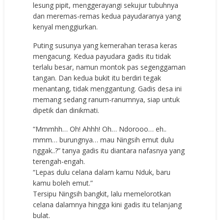
lesung pipit, menggerayangi sekujur tubuhnya
dan meremas-remas kedua payudaranya yang
kenyal menggiurkan.
Puting susunya yang kemerahan terasa keras
mengacung. Kedua payudara gadis itu tidak
terlalu besar, namun montok pas segenggaman
tangan. Dan kedua bukit itu berdiri tegak
menantang, tidak menggantung. Gadis desa ini
memang sedang ranum-ranumnya, siap untuk
dipetik dan dinikmati.
“Mmmhh… Oh! Ahhh! Oh… Ndorooo… eh..
mmm… burungnya… mau Ningsih emut dulu
nggak..?” tanya gadis itu diantara nafasnya yang
terengah-engah.
“Lepas dulu celana dalam kamu Nduk, baru
kamu boleh emut.”
Tersipu Ningsih bangkit, lalu memelorotkan
celana dalamnya hingga kini gadis itu telanjang
bulat.