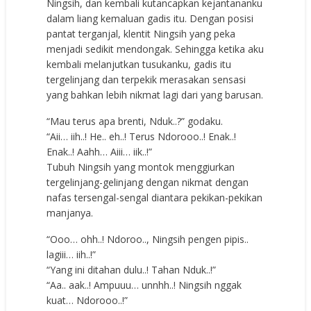
Ningsih, dan kembali kutancapkan kejantananku
dalam liang kemaluan gadis itu. Dengan posisi
pantat terganjal, klentit Ningsih yang peka
menjadi sedikit mendongak. Sehingga ketika aku
kembali melanjutkan tusukanku, gadis itu
tergelinjang dan terpekik merasakan sensasi
yang bahkan lebih nikmat lagi dari yang barusan.
“Mau terus apa brenti, Nduk..?” godaku.
“Aii… iih..! He.. eh..! Terus Ndorooo..! Enak..!
Enak..! Aahh… Aiii… iik..!”
Tubuh Ningsih yang montok menggiurkan
tergelinjang-gelinjang dengan nikmat dengan
nafas tersengal-sengal diantara pekikan-pekikan
manjanya.
“Ooo… ohh..! Ndoroo.., Ningsih pengen pipis..
lagiii… iih..!”
“Yang ini ditahan dulu..! Tahan Nduk..!”
“Aa.. aak..! Ampuuu… unnhh..! Ningsih nggak
kuat… Ndorooo..!”