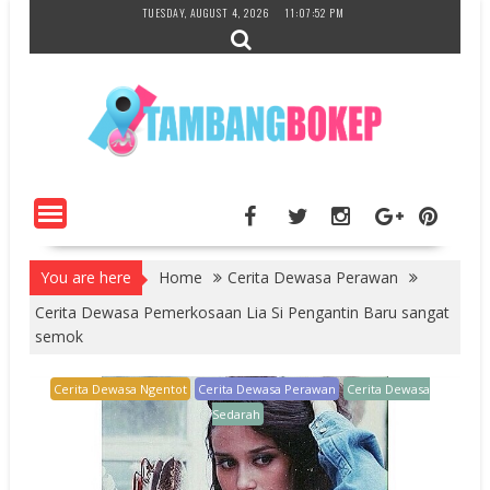
Skip
TUESDAY, AUGUST 4, 2026
11:07:53 PM
to
content
You are here
Home
Cerita Dewasa Perawan
Cerita Dewasa Pemerkosaan Lia Si Pengantin Baru sangat
semok
Cerita Dewasa Ngentot
Cerita Dewasa Perawan
Cerita Dewasa
Sedarah