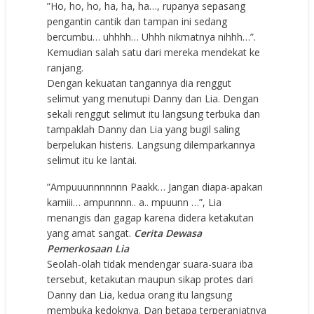
”Ho, ho, ho, ha, ha, ha…, rupanya sepasang
pengantin cantik dan tampan ini sedang
bercumbu… uhhhh… Uhhh nikmatnya nihhh…”.
Kemudian salah satu dari mereka mendekat ke
ranjang.
Dengan kekuatan tangannya dia renggut
selimut yang menutupi Danny dan Lia. Dengan
sekali renggut selimut itu langsung terbuka dan
tampaklah Danny dan Lia yang bugil saling
berpelukan histeris. Langsung dilemparkannya
selimut itu ke lantai.
”Ampuuunnnnnnn Paakk… Jangan diapa-apakan
kamiii… ampunnnn.. a.. mpuunn …”, Lia
menangis dan gagap karena didera ketakutan
yang amat sangat.
Cerita Dewasa
Pemerkosaan Lia
Seolah-olah tidak mendengar suara-suara iba
tersebut, ketakutan maupun sikap protes dari
Danny dan Lia, kedua orang itu langsung
membuka kedoknya. Dan betapa terperanjatnya