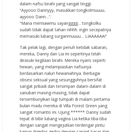
dalam nafsu birahi yang sangat tinggi.
“Ayyooo Dannyyy, masukkan tongkolmuuuu..
ayyooo Dann…”.
“Mana memiawmu sayangggg… tongkolku
sudah tidak dapat tahan nihhh. ingin secepatnya
memasuki lubang surganmuuuu… LIAAAAAA!”
Tak pelak lagi, dengan penuh ketidak sabaran,
mereka, Danny dan Lia ini sepertinya telah
dirasuki kegilaan birahi. Mereka nyaris seperti
hewan, yang melampiaskan nafsunya
berdasarkan naluri hewaniahnya. Berbagai
obsesi seksual yang sesungguhnya bersifat
sangat pribadi dan tersimpan dalam-dalam di
sanubari masing-masing, tidak dapat
tersembunyikan lagi tumpah di malam pertama
bulan madu mereka di Villa Forest Green yang
sangat romantis ini. Ujung ****** Danny sudah
tepat di bibir lubang vagina Lia ketika tiba-tiba
dengan sangat mengejutkan terdengar pintu
kamar digedor-gedor dengan sangat kasar dan