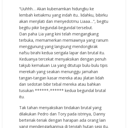
“Uuhhh… Akan kubenamkan hidungku ke
lembah ketiakmu yang indah itu.. lidahku, bibirku
akan menjilati dan menyedotmu Liaaa…”, begitu
begitu pikir begundal-begundal tersebut.
Dan paha Lia yang kini telah mengangkang
terbuka, memamerkan memiawnya yang ranum
menggunung yang langsung mendongkrak
nafsu birahi kedua serigala lapar dan brutal itu.
Keduanya tercekat menyaksikan dengan penuh
takjub kemaluan Lia yang ditutupi bulu-bulu tipis
merekah yang seakan menunggu jamahan
tangan-tangan kasar mereka atau jilatan lidah
dan sedotan bibir tebal mereka atau bahkan
tusukan ******-****** kedua begundal brutal
itu.
Tak tahan menyaksikan tindakan brutal yang
dilakukan Pedro dan Tory pada istrinya, Danny
berteriak-teriak dengan harapan ada orang lain
yang mendengarkannya di tengah hutan sepi itu.