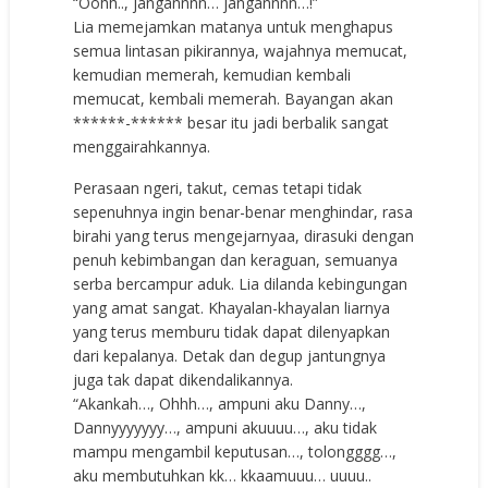
“Oohh.., jangannnn… jangannnn…!”
Lia memejamkan matanya untuk menghapus
semua lintasan pikirannya, wajahnya memucat,
kemudian memerah, kemudian kembali
memucat, kembali memerah. Bayangan akan
******-****** besar itu jadi berbalik sangat
menggairahkannya.
Perasaan ngeri, takut, cemas tetapi tidak
sepenuhnya ingin benar-benar menghindar, rasa
birahi yang terus mengejarnyaa, dirasuki dengan
penuh kebimbangan dan keraguan, semuanya
serba bercampur aduk. Lia dilanda kebingungan
yang amat sangat. Khayalan-khayalan liarnya
yang terus memburu tidak dapat dilenyapkan
dari kepalanya. Detak dan degup jantungnya
juga tak dapat dikendalikannya.
“Akankah…, Ohhh…, ampuni aku Danny…,
Dannyyyyyyy…, ampuni akuuuu…, aku tidak
mampu mengambil keputusan…, tolongggg…,
aku membutuhkan kk… kkaamuuu… uuuu..