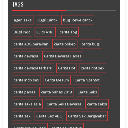
TAGS
agen seks
Bugil Cantik
bugil cewe cantik
Bugil Indo
CERITA18+
cerita abg
cerita ABG perawan
cerita bokep
cerita bugil
cerita dewasa
Cerita Dewasa Panas
cerita dewasa terbaru
Cerita Hot
cerita hot sex
cerita indo sex
Cerita Mesum
Cerita Ngentot
cerita panas
cerita panas 2018
Cerita Seks
cerita seks asia
Cerita Seks Dewasa
cerita seksi
cerita sex
Cerita Sex ABG
Cerita Sex Bergambar
Cerita sex dewasa
cerita sex mertua