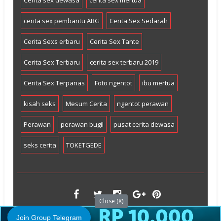
cerita sex pembantu ABG
Cerita Sex Sedarah
Cerita Sexs erbaru
Cerita Sex Tante
Cerita Sex Terbaru
cerita sex terbaru 2019
Cerita Sex Terpanas
Foto ngentot
ibu mertua
kisah seks
Mesum Cerita
ngentot perawan
Perawan
perawan bugil
pusat cerita dewasa
seks cerita
TOKETGEDE
Close (X)
Join Group Telegram
©2010 TambangBokep All Right Reserved.