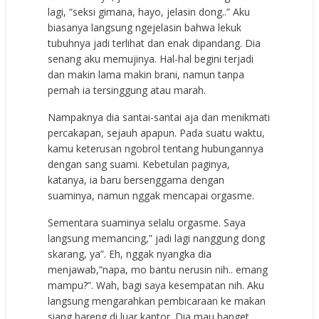
lagi, “seksi gimana, hayo, jelasin dong..” Aku
biasanya langsung ngejelasin bahwa lekuk
tubuhnya jadi terlihat dan enak dipandang. Dia
senang aku memujinya. Hal-hal begini terjadi
dan makin lama makin brani, namun tanpa
pernah ia tersinggung atau marah.
Nampaknya dia santai-santai aja dan menikmati
percakapan, sejauh apapun. Pada suatu waktu,
kamu keterusan ngobrol tentang hubungannya
dengan sang suami. Kebetulan paginya,
katanya, ia baru bersenggama dengan
suaminya, namun nggak mencapai orgasme.
Sementara suaminya selalu orgasme. Saya
langsung memancing,” jadi lagi nanggung dong
skarang, ya”. Eh, nggak nyangka dia
menjawab,”napa, mo bantu nerusin nih.. emang
mampu?”. Wah, bagi saya kesempatan nih. Aku
langsung mengarahkan pembicaraan ke makan
siang bareng di luar kantor. Dia mau banget.