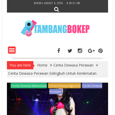
Skip
SUNDAY, AUGUST 9, 2026
8:45:02 AM
to
content
You are here
Home
Cerita Dewasa Perawan
Cerita Dewasa Perawan Selingkuh Untuk Kenikmatan
Cerita Dewasa Mahasiswa
Cerita Dewasa Ngentot
Cerita Dewasa
Perawan