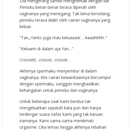
Dia mengerang sambil menghentak dengan liar.
Penisku benar-benar terasa diperah oleh
vaginanya yang menegang. Tak lama berselang,
penisku terasa dialiri oleh cairan vaginanya yang
keluar.
“Tan,,Yanto juga mau keluaaaar… Aaaahhhh..”
“Keluarin di dalam aja Yan…”
Crooottt.. crooot.. crooot..
Akhirnya spermaku menyembur di dalam
vaginanya. Kini cairan kewanitaannya bercampur
dengan spermaku, sungguh menghasilkan
kehangatan untuk penisku dan vaginanya.
Untuk beberapa saat kami berdua tak
mengeluarkan sepatah kata pun dan hanya
terdengar suara nafas kami yang tak karuan
iramanya. Kami sama-sama menikmati
orgasme. Cika lemas hingga akhirnya rebahan