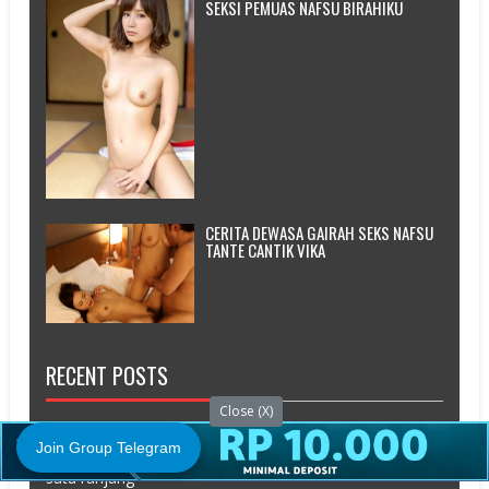
SEKSI PEMUAS NAFSU BIRAHIKU
CERITA DEWASA GAIRAH SEKS NAFSU
TANTE CANTIK VIKA
RECENT POSTS
Close (X)
Cerita Dewasa Kuperkosa Cewe Yang Baru Aku Kenal
Join Group Telegram
Cerita Dewasa Kenikmatan bersama dua pria dalam
satu ranjang