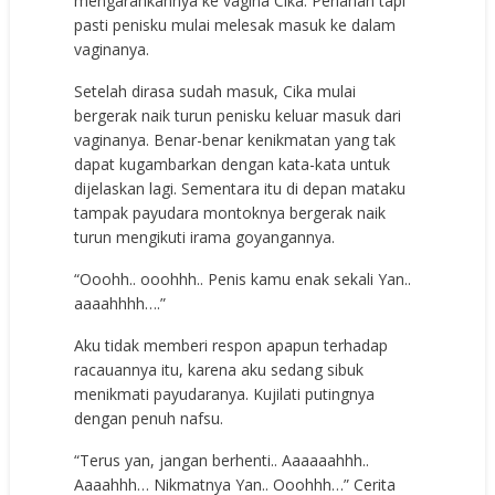
mengarahkannya ke vagina Cika. Perlahan tapi
pasti penisku mulai melesak masuk ke dalam
vaginanya.
Setelah dirasa sudah masuk, Cika mulai
bergerak naik turun penisku keluar masuk dari
vaginanya. Benar-benar kenikmatan yang tak
dapat kugambarkan dengan kata-kata untuk
dijelaskan lagi. Sementara itu di depan mataku
tampak payudara montoknya bergerak naik
turun mengikuti irama goyangannya.
“Ooohh.. ooohhh.. Penis kamu enak sekali Yan..
aaaahhhh….”
Aku tidak memberi respon apapun terhadap
racauannya itu, karena aku sedang sibuk
menikmati payudaranya. Kujilati putingnya
dengan penuh nafsu.
“Terus yan, jangan berhenti.. Aaaaaahhh..
Aaaahhh… Nikmatnya Yan.. Ooohhh…” Cerita