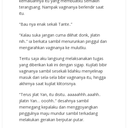
kemaluannya itu yang membuatku semakin
terangsang. Nampak vaginanya berlendir saat
itu.
“Bau nya enak sekali Tante..”
“Kalau suka jangan cuma dilihat donk, jilatin
nih..” ia berkata sambil menurunkan pinggul dan
mengarahkan vaginanya ke mulutku.
Tentu saja aku langsung melaksanakan tugas
yang diberikan kali ini dengan sigap. Kujilati bibir
vaginanya sambil sesekali lidahku menyelinap
masuk dari sela-sela bibir vaginanya itu, hingga
akhirnya saat kujilat klitorisnya.
“Terus jilat Yan, itu disitu.. aaaaahhh..aaahh..
jilatin Yan… ooohh..” desahnya sambil
memegang kepalaku dan menggoyangkan
pinggulnya maju mundur sambil terkadang
melakukan gerakan berputar-putar.