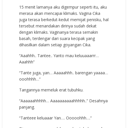
15 menit lamanya aku digempur seperti itu, aku
merasa akan mencapai klimaks. Vagina Cika
juga terasa berkedut-kedut memijat penisku, hal
tersebut menandakan dirinya sudah dekat
dengan klimaks. Vaginanya terasa semakin
basah, terdengar dari suara kecipak yang
dihasilkan dalam setiap goyangan Cika.
“Aaahhh.. Tantee.. Yanto mau keluuaaarrr…
Aaahhh”
“Tante juga, yan… Aaaaahhh.. barengan yaaaa…
ooohhhh…”
Tangannya memeluk erat tubuhku.
“Aaaaaahhhhh… Aaaaaaaaaahhhhh..” Desahnya
panjang.
“Tanteee keluaaar Yan…. Ooooohhh….”