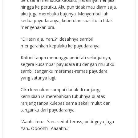
berusaha membuka kaosku, jilatannya menjalar
hingga ke perutku. Aku pun tidak mau diam saja,
aku juga membuka bajunya. Menyembul lah
kedua payudaranya, kebetulan saat itu ia tidak
mengenakan bra.
“Diliatin aja, Yan..?” desahnya sambil
mengarahkan kepalaku ke payudaranya.
Kali ini tanpa menunggu perintah selanjutnya,
segera kusambar payudara itu dengan mulutku
sambil tanganku meremas-remas payudara
yang satunya lagi.
Cika keenakan sampai duduk di ranjang,
kemudian ia merebahkan tubuhnya di atas
ranjang tanpa kulepas sama sekali mulut dan
tanganku dari payudaranya.
“Aaah.. terus Yan.. sedot teruss, putingnya juga
Yan.. Oooohh.. Aaaahh..”