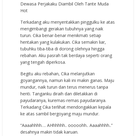
Dewasa Perjakaku Diambil Oleh Tante Muda
Hot
Terkadang aku menyentakkan pinggulku ke atas
mengimbangi gerakan tubuhnya yang naik
turun. Cika benar-benar menikmati setiap
hentakan yang kulakukan. Cika semakin liar,
tubuhku tiba-tiba di dorong olehnya hingga
rebahan. Aku pasrah tak berdaya seperti orang
yang tengah diperkosa.
Begitu aku rebahan, Cika melanjutkan
goyangannya, namun kali ini makin ganas. Maju
mundur, naik turun dan terus menerus tanpa
henti. Tanganku diraih dan diletakkan di
payudaranya, kuremas-remas payudaranya.
Terkadang Cika terlihat mendongakkan kepala
ke atas sambil bergoyang maju mundur.
“Aaaahhhh…. AHhhhhh.. ooooohh.. Aaaahhhh..”
desahnya makin tidak karuan.