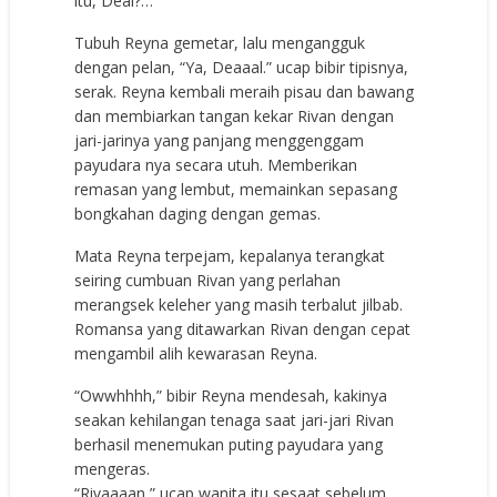
itu, Deal?…”
Tubuh Reyna gemetar, lalu mengangguk
dengan pelan, “Ya, Deaaal.” ucap bibir tipisnya,
serak. Reyna kembali meraih pisau dan bawang
dan membiarkan tangan kekar Rivan dengan
jari-jarinya yang panjang menggenggam
payudara nya secara utuh. Memberikan
remasan yang lembut, memainkan sepasang
bongkahan daging dengan gemas.
Mata Reyna terpejam, kepalanya terangkat
seiring cumbuan Rivan yang perlahan
merangsek keleher yang masih terbalut jilbab.
Romansa yang ditawarkan Rivan dengan cepat
mengambil alih kewarasan Reyna.
“Owwhhhh,” bibir Reyna mendesah, kakinya
seakan kehilangan tenaga saat jari-jari Rivan
berhasil menemukan puting payudara yang
mengeras.
“Rivaaaan,” ucap wanita itu sesaat sebelum