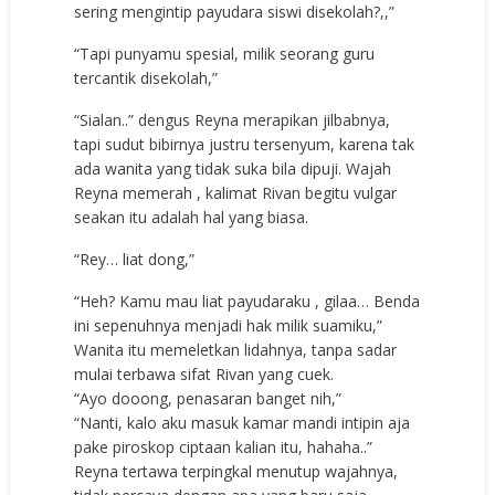
sering mengintip payudara siswi disekolah?,,”
“Tapi punyamu spesial, milik seorang guru
tercantik disekolah,”
“Sialan..” dengus Reyna merapikan jilbabnya,
tapi sudut bibirnya justru tersenyum, karena tak
ada wanita yang tidak suka bila dipuji. Wajah
Reyna memerah , kalimat Rivan begitu vulgar
seakan itu adalah hal yang biasa.
“Rey… liat dong,”
“Heh? Kamu mau liat payudaraku , gilaa… Benda
ini sepenuhnya menjadi hak milik suamiku,”
Wanita itu memeletkan lidahnya, tanpa sadar
mulai terbawa sifat Rivan yang cuek.
“Ayo dooong, penasaran banget nih,”
“Nanti, kalo aku masuk kamar mandi intipin aja
pake piroskop ciptaan kalian itu, hahaha..”
Reyna tertawa terpingkal menutup wajahnya,