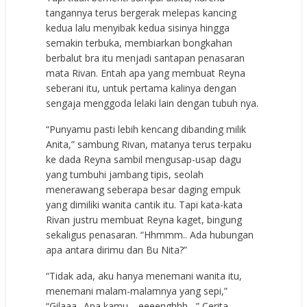
tangannya terus bergerak melepas kancing
kedua lalu menyibak kedua sisinya hingga
semakin terbuka, membiarkan bongkahan
berbalut bra itu menjadi santapan penasaran
mata Rivan. Entah apa yang membuat Reyna
seberani itu, untuk pertama kalinya dengan
sengaja menggoda lelaki lain dengan tubuh nya.
“Punyamu pasti lebih kencang dibanding milik
Anita,” sambung Rivan, matanya terus terpaku
ke dada Reyna sambil mengusap-usap dagu
yang tumbuhi jambang tipis, seolah
menerawang seberapa besar daging empuk
yang dimiliki wanita cantik itu. Tapi kata-kata
Rivan justru membuat Reyna kaget, bingung
sekaligus penasaran. “Hhmmm.. Ada hubungan
apa antara dirimu dan Bu Nita?”
“Tidak ada, aku hanya menemani wanita itu,
menemani malam-malamnya yang sepi,”
“Gilaaa.. Apa kamu… eeeenghhh,,,” Cerita