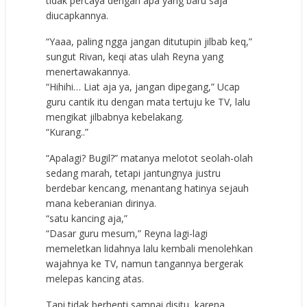
tidak percaya dengan apa yang baru saja
diucapkannya.
“Yaaa, paling ngga jangan ditutupin jilbab keq,”
sungut Rivan, keqi atas ulah Reyna yang
menertawakannya.
“Hihihi… Liat aja ya, jangan dipegang,” Ucap
guru cantik itu dengan mata tertuju ke TV, lalu
mengikat jilbabnya kebelakang.
“Kurang..”
“Apalagi? Bugil?” matanya melotot seolah-olah
sedang marah, tetapi jantungnya justru
berdebar kencang, menantang hatinya sejauh
mana keberanian dirinya.
“satu kancing aja,”
“Dasar guru mesum,” Reyna lagi-lagi
memeletkan lidahnya lalu kembali menolehkan
wajahnya ke TV, namun tangannya bergerak
melepas kancing atas.
Tapi tidak berhenti sampai disitu, karena