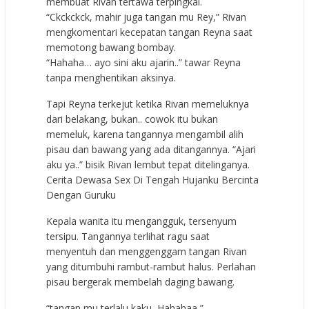
membuat Rivan tertawa terpingkal.
“Ckckckck, mahir juga tangan mu Rey,” Rivan
mengkomentari kecepatan tangan Reyna saat
memotong bawang bombay.
“Hahaha… ayo sini aku ajarin..” tawar Reyna
tanpa menghentikan aksinya.
Tapi Reyna terkejut ketika Rivan memeluknya
dari belakang, bukan.. cowok itu bukan
memeluk, karena tangannya mengambil alih
pisau dan bawang yang ada ditangannya. “Ajari
aku ya..” bisik Rivan lembut tepat ditelinganya.
Cerita Dewasa Sex Di Tengah Hujanku Bercinta
Dengan Guruku
Kepala wanita itu mengangguk, tersenyum
tersipu. Tangannya terlihat ragu saat
menyentuh dan menggenggam tangan Rivan
yang ditumbuhi rambut-rambut halus. Perlahan
pisau bergerak membelah daging bawang.
“tangan mu terlalu kaku, Hahahaa,”