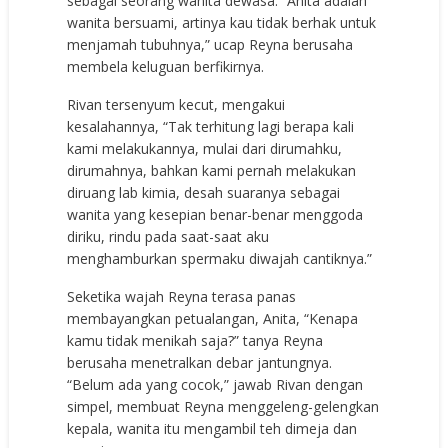
sebagai seorang wanita dewasa. “Anita adalah
wanita bersuami, artinya kau tidak berhak untuk
menjamah tubuhnya,” ucap Reyna berusaha
membela keluguan berfikirnya.
Rivan tersenyum kecut, mengakui
kesalahannya, “Tak terhitung lagi berapa kali
kami melakukannya, mulai dari dirumahku,
dirumahnya, bahkan kami pernah melakukan
diruang lab kimia, desah suaranya sebagai
wanita yang kesepian benar-benar menggoda
diriku, rindu pada saat-saat aku
menghamburkan spermaku diwajah cantiknya.”
Seketika wajah Reyna terasa panas
membayangkan petualangan, Anita, “Kenapa
kamu tidak menikah saja?” tanya Reyna
berusaha menetralkan debar jantungnya.
“Belum ada yang cocok,” jawab Rivan dengan
simpel, membuat Reyna menggeleng-gelengkan
kepala, wanita itu mengambil teh dimeja dan