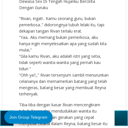
Dewasa Sex Di Tengah Hujanku Bercinta
Dengan Guruku
“Rivan, ingat!.. Kamu seorang guru, bukan
pemerkosa..” didorongnya tubuh lelaki itu, tapi
dekapan tangan Rivan terlalu erat.
“Yaa.. Aku memang bukan pemerkosa, aku
hanya ingin menyelesaikan apa yang sudah kita
mulai,”
“Gila kamu Rivan, aku adalah istri yang setia,
tidak seperti wanita-wanita yang pernah kau
tiduri ”
“Ohh ya?,,” Rivan tersenyum sambil menurunkan
celananya dan memamerkan batang yang telah
mengeras, batang besar yang membuat Reyna
terhenyak.
Tiba-tiba dengan kasar Rivan mencengkram
Close (X)
tubuh Reyna dan mendudukkan wanita itu
diatas meja, dengan gerakan yang cepat
Join Group Telegram
menyibak celana dalam Reyna, batang besar itu