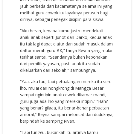
Jauh berbeda dari kacamatanya selama ini yang
melihat guru cowok itu layaknya perusuh bagi
dirinya, sebagai penegak disiplin para siswa.
“Aku heran, kenapa kamu justru mendekati
anak-anak seperti Junot dan Darko, kedua anak
itu tak lagi dapat diatur dan sudah masuk dalam
daftar merah guru BK,” tanya Reyna yang mulai
terlihat santai. “Seandainya bukan keponakan
dari pemilik yayasan, pasti anak itu sudah
dikeluarkan dari sekolah,” sambungnya.
“Yaa, aku tau, tapi petualangan mereka itu seru
lho, mulai dari nongkrong di Mangga Besar
sampai ngintipin anak cewek dikamar mandi,
guru juga ada lho yang mereka intipin,” “Hah?
yang benar? gilaaa, itu benar-benar perbuatan
amoral,” Reyna sampai meloncat dari duduknya,
berpindah ke samping Rivan.
“Tapi tunggu, bukankah itu artinya kamu