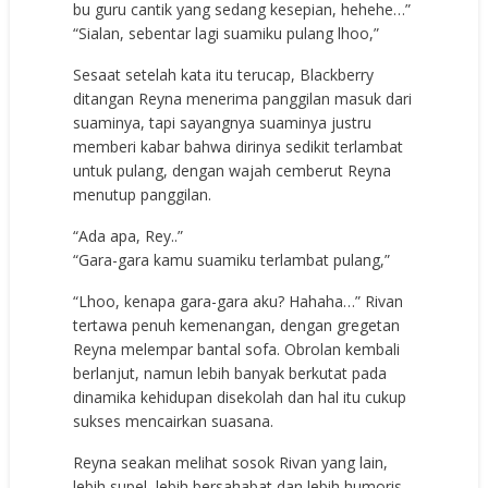
bu guru cantik yang sedang kesepian, hehehe…”
“Sialan, sebentar lagi suamiku pulang lhoo,”
Sesaat setelah kata itu terucap, Blackberry
ditangan Reyna menerima panggilan masuk dari
suaminya, tapi sayangnya suaminya justru
memberi kabar bahwa dirinya sedikit terlambat
untuk pulang, dengan wajah cemberut Reyna
menutup panggilan.
“Ada apa, Rey..”
“Gara-gara kamu suamiku terlambat pulang,”
“Lhoo, kenapa gara-gara aku? Hahaha…” Rivan
tertawa penuh kemenangan, dengan gregetan
Reyna melempar bantal sofa. Obrolan kembali
berlanjut, namun lebih banyak berkutat pada
dinamika kehidupan disekolah dan hal itu cukup
sukses mencairkan suasana.
Reyna seakan melihat sosok Rivan yang lain,
lebih supel, lebih bersahabat dan lebih humoris.