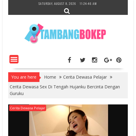
Skip
SATURDAY, AUGUST 8, 2026
11:24:47 AM
to
content
You are here
Home
Cerita Dewasa Pelajar
Cerita Dewasa Sex Di Tengah Hujanku Bercinta Dengan
Guruku
Cerita Dewasa Pelajar