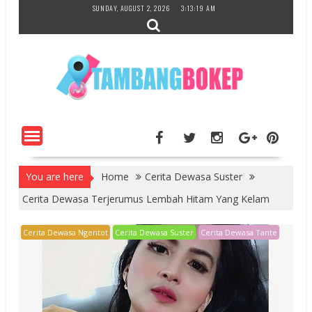
Skip
SUNDAY, AUGUST 2, 2026
3:13:20 AM
to
content
You are here
Home
Cerita Dewasa Suster
Cerita Dewasa Terjerumus Lembah Hitam Yang Kelam
Cerita Dewasa Ngentot
Cerita Dewasa Suster
Cerita Dewasa Tante