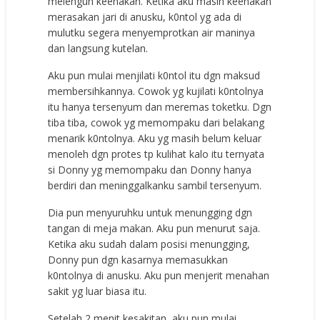
melenguh keenakan. Ketika aku masih keenakan
merasakan jari di anusku, k0ntol yg ada di
mulutku segera menyemprotkan air maninya
dan langsung kutelan.
Aku pun mulai menjilati k0ntol itu dgn maksud
membersihkannya. Cowok yg kujilati k0ntolnya
itu hanya tersenyum dan meremas toketku. Dgn
tiba tiba, cowok yg memompaku dari belakang
menarik k0ntolnya. Aku yg masih belum keluar
menoleh dgn protes tp kulihat kalo itu ternyata
si Donny yg memompaku dan Donny hanya
berdiri dan meninggalkanku sambil tersenyum.
Dia pun menyuruhku untuk menungging dgn
tangan di meja makan. Aku pun menurut saja.
Ketika aku sudah dalam posisi menungging,
Donny pun dgn kasarnya memasukkan
k0ntolnya di anusku. Aku pun menjerit menahan
sakit yg luar biasa itu.
Setelah 2 menit kesakitan, aku pun mulai