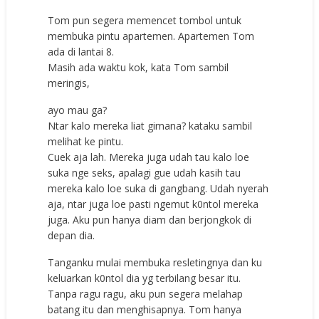
Tom pun segera memencet tombol untuk
membuka pintu apartemen. Apartemen Tom
ada di lantai 8.
Masih ada waktu kok, kata Tom sambil
meringis,
ayo mau ga?
Ntar kalo mereka liat gimana? kataku sambil
melihat ke pintu.
Cuek aja lah. Mereka juga udah tau kalo loe
suka nge seks, apalagi gue udah kasih tau
mereka kalo loe suka di gangbang. Udah nyerah
aja, ntar juga loe pasti ngemut k0ntol mereka
juga. Aku pun hanya diam dan berjongkok di
depan dia.
Tanganku mulai membuka resletingnya dan ku
keluarkan k0ntol dia yg terbilang besar itu.
Tanpa ragu ragu, aku pun segera melahap
batang itu dan menghisapnya. Tom hanya