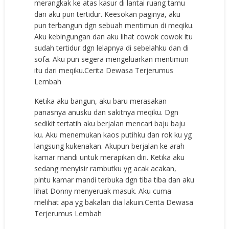
merangkak ke atas kasur di lantai ruang tamu
dan aku pun tertidur. Keesokan paginya, aku
pun terbangun dgn sebuah mentimun di meqiku.
Aku kebingungan dan aku lihat cowok cowok itu
sudah tertidur dgn lelapnya di sebelahku dan di
sofa. Aku pun segera mengeluarkan mentimun
itu dari meqiku.Cerita Dewasa Terjerumus
Lembah
Ketika aku bangun, aku baru merasakan
panasnya anusku dan sakitnya meqiku. Dgn
sedikit tertatih aku berjalan mencari baju baju
ku. Aku menemukan kaos putihku dan rok ku yg
langsung kukenakan. Akupun berjalan ke arah
kamar mandi untuk merapikan diri. Ketika aku
sedang menyisir rambutku yg acak acakan,
pintu kamar mandi terbuka dgn tiba tiba dan aku
lihat Donny menyeruak masuk. Aku cuma
melihat apa yg bakalan dia lakuin.Cerita Dewasa
Terjerumus Lembah