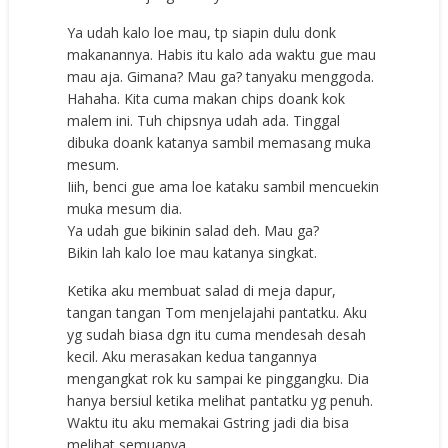
Ya udah kalo loe mau, tp siapin dulu donk
makanannya. Habis itu kalo ada waktu gue mau
mau aja. Gimana? Mau ga? tanyaku menggoda.
Hahaha. Kita cuma makan chips doank kok
malem ini. Tuh chipsnya udah ada. Tinggal
dibuka doank katanya sambil memasang muka
mesum.
Iiih, benci gue ama loe kataku sambil mencuekin
muka mesum dia.
Ya udah gue bikinin salad deh. Mau ga?
Bikin lah kalo loe mau katanya singkat.
Ketika aku membuat salad di meja dapur,
tangan tangan Tom menjelajahi pantatku. Aku
yg sudah biasa dgn itu cuma mendesah desah
kecil. Aku merasakan kedua tangannya
mengangkat rok ku sampai ke pinggangku. Dia
hanya bersiul ketika melihat pantatku yg penuh.
Waktu itu aku memakai Gstring jadi dia bisa
melihat semuanya.