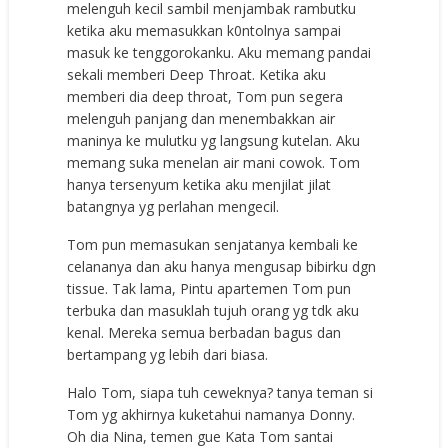
melenguh kecil sambil menjambak rambutku
ketika aku memasukkan k0ntolnya sampai
masuk ke tenggorokanku. Aku memang pandai
sekali memberi Deep Throat. Ketika aku
memberi dia deep throat, Tom pun segera
melenguh panjang dan menembakkan air
maninya ke mulutku yg langsung kutelan. Aku
memang suka menelan air mani cowok. Tom
hanya tersenyum ketika aku menjilat jilat
batangnya yg perlahan mengecil.
Tom pun memasukan senjatanya kembali ke
celananya dan aku hanya mengusap bibirku dgn
tissue. Tak lama, Pintu apartemen Tom pun
terbuka dan masuklah tujuh orang yg tdk aku
kenal. Mereka semua berbadan bagus dan
bertampang yg lebih dari biasa.
Halo Tom, siapa tuh ceweknya? tanya teman si
Tom yg akhirnya kuketahui namanya Donny.
Oh dia Nina, temen gue Kata Tom santai