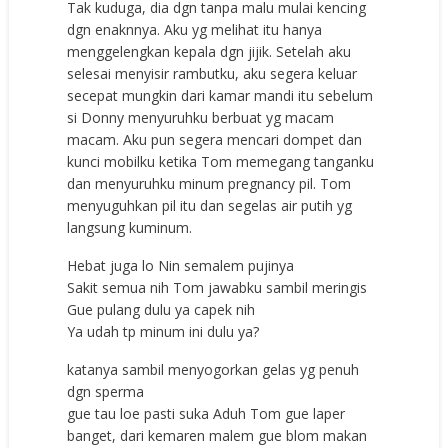
Tak kuduga, dia dgn tanpa malu mulai kencing
dgn enaknnya. Aku yg melihat itu hanya
menggelengkan kepala dgn jijik. Setelah aku
selesai menyisir rambutku, aku segera keluar
secepat mungkin dari kamar mandi itu sebelum
si Donny menyuruhku berbuat yg macam
macam. Aku pun segera mencari dompet dan
kunci mobilku ketika Tom memegang tanganku
dan menyuruhku minum pregnancy pil. Tom
menyuguhkan pil itu dan segelas air putih yg
langsung kuminum.
Hebat juga lo Nin semalem pujinya
Sakit semua nih Tom jawabku sambil meringis
Gue pulang dulu ya capek nih
Ya udah tp minum ini dulu ya?
katanya sambil menyogorkan gelas yg penuh
dgn sperma
gue tau loe pasti suka Aduh Tom gue laper
banget, dari kemaren malem gue blom makan