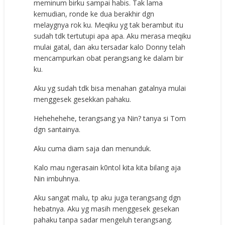
meminum birku sampai habis. Tak lama
kemudian, ronde ke dua berakhir dgn
melaygnya rok ku. Meqiku yg tak berambut itu
sudah tdk tertutupi apa apa. Aku merasa meqiku
mulai gatal, dan aku tersadar kalo Donny telah
mencampurkan obat perangsang ke dalam bir
ku.
Aku yg sudah tdk bisa menahan gatalnya mulai
menggesek gesekkan pahaku.
Hehehehehe, terangsang ya Nin? tanya si Tom
dgn santainya.
Aku cuma diam saja dan menunduk.
Kalo mau ngerasain k0ntol kita kita bilang aja
Nin imbuhnya.
Aku sangat malu, tp aku juga terangsang dgn
hebatnya. Aku yg masih menggesek gesekan
pahaku tanpa sadar mengeluh terangsang.