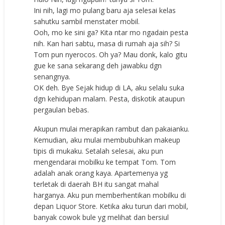
Ini nih, lagi mo pulang baru aja selesai kelas
sahutku sambil menstater mobil.
Ooh, mo ke sini ga? Kita ntar mo ngadain pesta
nih. Kan hari sabtu, masa di rumah aja sih? Si
Tom pun nyerocos. Oh ya? Mau donk, kalo gitu
gue ke sana sekarang deh jawabku dgn
senangnya.
OK deh. Bye Sejak hidup di LA, aku selalu suka
dgn kehidupan malam. Pesta, diskotik ataupun
pergaulan bebas.
Akupun mulai merapikan rambut dan pakaianku.
Kemudian, aku mulai membubuhkan makeup
tipis di mukaku. Setalah selesai, aku pun
mengendarai mobilku ke tempat Tom. Tom
adalah anak orang kaya. Apartemenya yg
terletak di daerah BH itu sangat mahal
harganya. Aku pun memberhentikan mobilku di
depan Liquor Store. Ketika aku turun dari mobil,
banyak cowok bule yg melihat dan bersiul