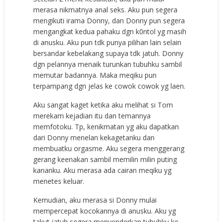
merasa nikmatnya anal seks. Aku pun segera
mengikuti irama Donny, dan Donny pun segera
mengangkat kedua pahaku dgn k0ntol yg masih
di anusku. Aku pun tdk punya pilihan lain selain
bersandar kebelakang supaya tdk jatuh. Donny
dgn pelannya menaik turunkan tubuhku sambil
memutar badannya. Maka meqiku pun
terpampang dgn jelas ke cowok cowok yg laen.
Aku sangat kaget ketika aku melihat si Tom
merekam kejadian itu dan temannya
memfotoku. Tp, kenikmatan yg aku dapatkan
dari Donny menelan kekagetanku dan
membuatku orgasme. Aku segera menggerang
gerang keenakan sambil memilin milin puting
kananku. Aku merasa ada cairan meqiku yg
menetes keluar.
Kemudian, aku merasa si Donny mulai
mempercepat kocokannya di anusku. Aku yg
takut jatuh segera menyenderkan tubuhku ke