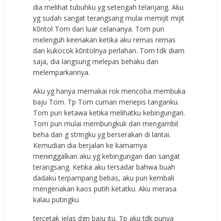
dia melihat tubuhku yg setengah telanjang. Aku
yg sudah sangat terangsang mulai memijit mijit
k0ntol Tom dari luar celananya. Tom pun
melenguh keenakan ketika aku remas remas
dan kukocok k0ntolnya perlahan. Tom tdk diam
saja, dia langsung melepas behaku dan
melemparkannya.
Aku yg hanya memakai rok mencoba membuka
baju Tom. Tp Tom cuman menepis tanganku.
Tom pun ketawa ketika melihatku kebingungan.
Tom pun mulai membungkuk dan mengambil
beha dan g stringku yg berserakan di lantai.
Kemudian dia berjalan ke kamarnya
meninggalkan aku yg kebingungan dan sangat
terangsang. Ketika aku tersadar bahwa buah
dadaku terpampang bebas, aku pun kembali
mengenakan kaos putih ketatku. Aku merasa
kalau putingku
tercetak jelas dgn baju itu. Tp aku tdk punya