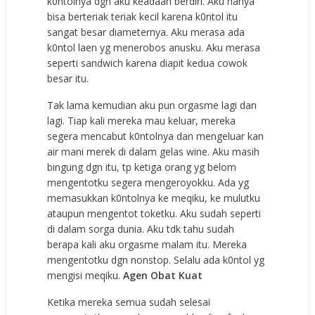
k0ntolnya dgn aku keadaan berdiri. Aku hanya
bisa berteriak teriak kecil karena k0ntol itu
sangat besar diameternya. Aku merasa ada
k0ntol laen yg menerobos anusku. Aku merasa
seperti sandwich karena diapit kedua cowok
besar itu.
Tak lama kemudian aku pun orgasme lagi dan
lagi. Tiap kali mereka mau keluar, mereka
segera mencabut k0ntolnya dan mengeluar kan
air mani merek di dalam gelas wine. Aku masih
bingung dgn itu, tp ketiga orang yg belom
mengentotku segera mengeroyokku. Ada yg
memasukkan k0ntolnya ke meqiku, ke mulutku
ataupun mengentot toketku. Aku sudah seperti
di dalam sorga dunia. Aku tdk tahu sudah
berapa kali aku orgasme malam itu. Mereka
mengentotku dgn nonstop. Selalu ada k0ntol yg
mengisi meqiku.
Agen Obat Kuat
Ketika mereka semua sudah selesai