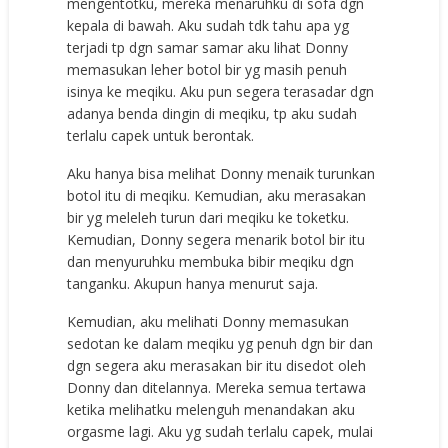
mengentotku, mereka menaruhku di sofa dgn
kepala di bawah. Aku sudah tdk tahu apa yg
terjadi tp dgn samar samar aku lihat Donny
memasukan leher botol bir yg masih penuh
isinya ke meqiku. Aku pun segera terasadar dgn
adanya benda dingin di meqiku, tp aku sudah
terlalu capek untuk berontak.
Aku hanya bisa melihat Donny menaik turunkan
botol itu di meqiku. Kemudian, aku merasakan
bir yg meleleh turun dari meqiku ke toketku.
Kemudian, Donny segera menarik botol bir itu
dan menyuruhku membuka bibir meqiku dgn
tanganku. Akupun hanya menurut saja.
Kemudian, aku melihati Donny memasukan
sedotan ke dalam meqiku yg penuh dgn bir dan
dgn segera aku merasakan bir itu disedot oleh
Donny dan ditelannya. Mereka semua tertawa
ketika melihatku melenguh menandakan aku
orgasme lagi. Aku yg sudah terlalu capek, mulai