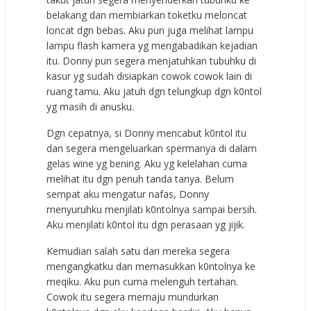
belakang dan membiarkan toketku meloncat
loncat dgn bebas. Aku pun juga melihat lampu
lampu flash kamera yg mengabadikan kejadian
itu. Donny pun segera menjatuhkan tubuhku di
kasur yg sudah disiapkan cowok cowok lain di
ruang tamu. Aku jatuh dgn telungkup dgn k0ntol
yg masih di anusku.
Dgn cepatnya, si Donny mencabut k0ntol itu
dan segera mengeluarkan spermanya di dalam
gelas wine yg bening. Aku yg kelelahan cuma
melihat itu dgn penuh tanda tanya. Belum
sempat aku mengatur nafas, Donny
menyuruhku menjilati k0ntolnya sampai bersih.
Aku menjilati k0ntol itu dgn perasaan yg jijik.
Kemudian salah satu dari mereka segera
mengangkatku dan memasukkan k0ntolnya ke
meqiku. Aku pun cuma melenguh tertahan.
Cowok itu segera memaju mundurkan