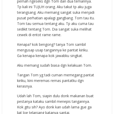
pernah ngeseks dgn Tom dan dua temannya.
Tp kali ini TUJUH orang. Aku takut tp aku juga
terangsang. Aku memang sangat suka menjadi
pusat perhatian apalagi gangbang. Tom tau itu.
Tom tau semua tentang aku. Tp aku cuma tau
sedikit tentang Tom. Dia sangat suka melihat
cewek di entot rame rame.
Kenapa? kok bengong? tanya Tom sambil
mengusap usap tangannya ke pantat kiriku.
Ga kenapa kenapa kok jawabku singkat.
Aku memang sudah biasa dgn kelakuan Tom.
Tangan Tom yg tadi cuman memegang pantat
kiriku, kini meremas remas pantatku dgn
kerasnya.
Udah lah Tom, siapin dulu donk makanan buat
pestanya kataku sambil menepis tangannya.
Kok gitu sih? Ayo donk kan udah lama gue ga
liat loe telanjang katanya santai.