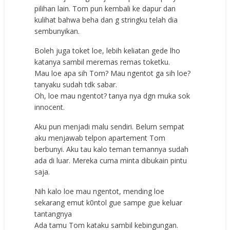
pilihan lain. Tom pun kembali ke dapur dan
kulihat bahwa beha dan g stringku telah dia
sembunyikan.
Boleh juga toket loe, lebih keliatan gede lho
katanya sambil meremas remas toketku.
Mau loe apa sih Tom? Mau ngentot ga sih loe?
tanyaku sudah tdk sabar.
Oh, loe mau ngentot? tanya nya dgn muka sok
innocent.
Aku pun menjadi malu sendiri. Belum sempat
aku menjawab telpon apartement Tom
berbunyi. Aku tau kalo teman temannya sudah
ada di luar. Mereka cuma minta dibukain pintu
saja.
Nih kalo loe mau ngentot, mending loe
sekarang emut k0ntol gue sampe gue keluar
tantangnya
Ada tamu Tom kataku sambil kebingungan.