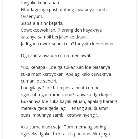
tanyaku keheranan.
Ntar lagi juga pasti datang jawabnya sambil
tersenyum.
Siapa aja sih? kejarku.
Cowokcowok lah, 7 orang deh kayaknya.
katanya sambil berjalan ke dapur.
Jadi gue cewek sendiri nih? tanyaku keheranan.
Dgn santainya dia cuma menjawab
Yup, kenapa? Loe ga suka? Kan loe biasanya
suka main keroyokan. Apalagi kalo ceweknya
cuman loe sendiri.
Loe gila ya? loe bikin pesta buat cuman
ngentotin gue rame rame? tanyaku dgn kaget.
Bukannya loe suka kayak gituan, apalagi barang
mereka gede gede lagi. Tenang aja, dijamin
puas imbuhnya sambil ketawa nyengir.
Aku cuma diam saja. Tom memang sering
ngeseks dgnku, tp kita tdk pacaran. Aku juga