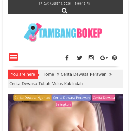
Skip
FRIDAY, AUGUST 7, 2026
1:00:17 PM
to
content
You are here
Home
Cerita Dewasa Perawan
Cerita Dewasa Tubuh Mulus Kak Indah
Cerita Dewasa Ngentot
Cerita Dewasa Perawan
Cerita Dewasa
Selingkuh