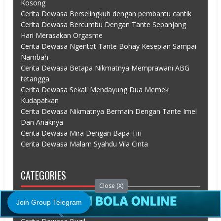
Kosong
Cerita Dewasa Berselingkuh dengan pembantu cantik
Cerita Dewasa Bercumbu Dengan Tante Sepanjang
Hari Merasakan Orgasme
Cerita Dewasa Ngentot Tante Bohay Kesepian Sampai
Nambah
Cerita Dewasa Betapa Nikmatnya Memprawani ABG
tetangga
Cerita Dewasa Sekali Mendayung Dua Memek
Kudapatkan
Cerita Dewasa Nikmatnya Bermain Dengan Tante Imel
Dan Anaknya
Cerita Dewasa Mira Dengan Bapa Tiri
Cerita Dewasa Malam Syahdu Vila Cinta
CATEGORIES
Close (X)
Cerita Dewasa Abg
Join Group Telegram
Cerita Dewasa Boking