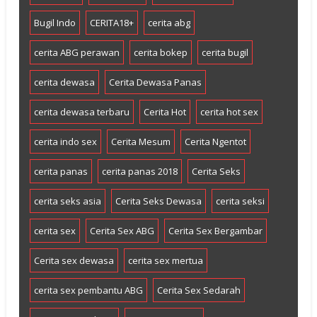
Bugil Indo
CERITA18+
cerita abg
cerita ABG perawan
cerita bokep
cerita bugil
cerita dewasa
Cerita Dewasa Panas
cerita dewasa terbaru
Cerita Hot
cerita hot sex
cerita indo sex
Cerita Mesum
Cerita Ngentot
cerita panas
cerita panas 2018
Cerita Seks
cerita seks asia
Cerita Seks Dewasa
cerita seksi
cerita sex
Cerita Sex ABG
Cerita Sex Bergambar
Cerita sex dewasa
cerita sex mertua
cerita sex pembantu ABG
Cerita Sex Sedarah