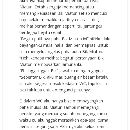
Akhirnya akupun menuruti permintaan Bik
Miatun. Entah sengaja memancing atau
memang kebiasaan Bik Miatun setiap mencuci
baju selalu menaikkan jaritnya diatas lutut,
melihat pemandangan seperti itu, jantungku
berdegap begitu cepat
“Begitu putihnya paha Bik Miatun ini” pikirku, lalu
bayanganku mulai nakal dan berimajinasi untuk
bisa mengelus-ngelus paha putih Bik Miatun.
“Heh! kenapa melihat begitu!” pertanyaan Bik
Miatun membuyarkan lamunanku
“Eh.. ngg.. nggak Bik” jawabku dengan gugup.
“Sebentar Bik, aku mau buang air besar” kataku,
lalu aku segera masuk kedalam WC, tapi kali ini
aku tak lupa untuk mengunci pintunya.
Didalam WC aku hanya bisa membayangkan
paha mulus Bik Miatun sambil memegangi
penisku yang memang sudah menegang cuma
waktu itu aku nggak merasakan apa-apa, cuma
penis ini tegang saja. Akhirnya aku keluar dan