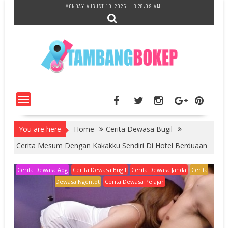
Skip
MONDAY, AUGUST 10, 2026
3:28:10 AM
to
content
You are here
Home
Cerita Dewasa Bugil
Cerita Mesum Dengan Kakakku Sendiri Di Hotel Berduaan
Cerita Dewasa Abg
Cerita Dewasa Bugil
Cerita Dewasa Janda
Cerita
Dewasa Ngentot
Cerita Dewasa Pelajar