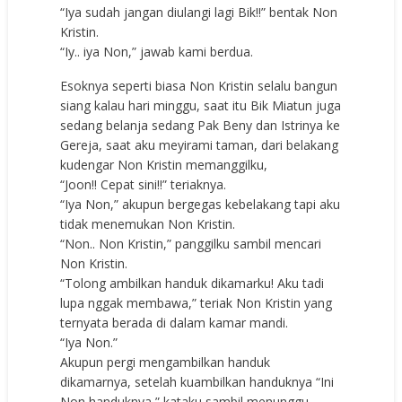
“Iya sudah jangan diulangi lagi Bik!!” bentak Non
Kristin.
“Iy.. iya Non,” jawab kami berdua.
Esoknya seperti biasa Non Kristin selalu bangun
siang kalau hari minggu, saat itu Bik Miatun juga
sedang belanja sedang Pak Beny dan Istrinya ke
Gereja, saat aku meyirami taman, dari belakang
kudengar Non Kristin memanggilku,
“Joon!! Cepat sini!!” teriaknya.
“Iya Non,” akupun bergegas kebelakang tapi aku
tidak menemukan Non Kristin.
“Non.. Non Kristin,” panggilku sambil mencari
Non Kristin.
“Tolong ambilkan handuk dikamarku! Aku tadi
lupa nggak membawa,” teriak Non Kristin yang
ternyata berada di dalam kamar mandi.
“Iya Non.”
Akupun pergi mengambilkan handuk
dikamarnya, setelah kuambilkan handuknya “Ini
Non handuknya,” kataku sambil menunggu