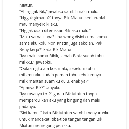
Miatun.
“Ah nggak Bik,”jawabku sambil malu-malu.
“Nggak gimana?” tanya Bik Miatun seolah-olah
mau menyelidiki aku.
“Nggak usah diteruskan Bik aku malu.”
“Malu sama siapa? Lha wong disini cuma kamu
sama aku kok, Non Kristin juga sekolah, Pak
Beny kerja?” kata Bik Miatun.
“Iya malu sama Bibik, sebab Bibik sudah tahu
milikku,” jawabku.
“Oalaah gitu aja kok malu, sebelum tahu
milikmu aku sudah pernah tahu sebelumnya
milik mantan suamiku dulu, enak ya?”
“Apanya Bik?” tanyaku
“Iya rasanya to..?” gurau Bik Miatun tanpa
memperdulikan aku yang bingung dan malu
padanya.
“Sini kamu..” kata Bik Miatun sambil menyuruhku
untuk mendekat, tiba-tiba tangan tangan Bik
Miatun memegang penisku.