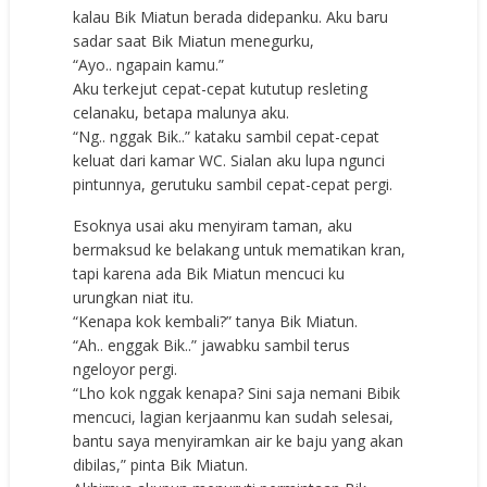
kalau Bik Miatun berada didepanku. Aku baru
sadar saat Bik Miatun menegurku,
“Ayo.. ngapain kamu.”
Aku terkejut cepat-cepat kututup resleting
celanaku, betapa malunya aku.
“Ng.. nggak Bik..” kataku sambil cepat-cepat
keluat dari kamar WC. Sialan aku lupa ngunci
pintunnya, gerutuku sambil cepat-cepat pergi.
Esoknya usai aku menyiram taman, aku
bermaksud ke belakang untuk mematikan kran,
tapi karena ada Bik Miatun mencuci ku
urungkan niat itu.
“Kenapa kok kembali?” tanya Bik Miatun.
“Ah.. enggak Bik..” jawabku sambil terus
ngeloyor pergi.
“Lho kok nggak kenapa? Sini saja nemani Bibik
mencuci, lagian kerjaanmu kan sudah selesai,
bantu saya menyiramkan air ke baju yang akan
dibilas,” pinta Bik Miatun.