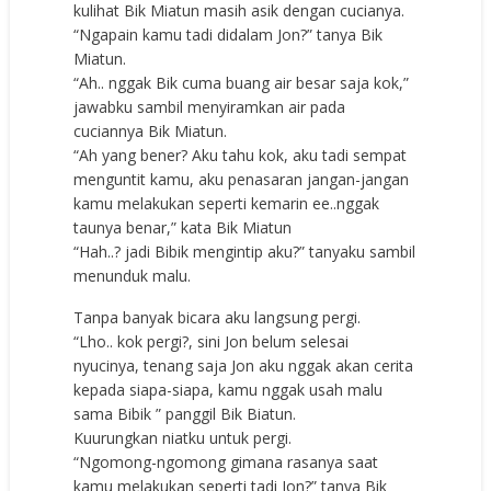
kulihat Bik Miatun masih asik dengan cucianya.
“Ngapain kamu tadi didalam Jon?” tanya Bik
Miatun.
“Ah.. nggak Bik cuma buang air besar saja kok,”
jawabku sambil menyiramkan air pada
cuciannya Bik Miatun.
“Ah yang bener? Aku tahu kok, aku tadi sempat
menguntit kamu, aku penasaran jangan-jangan
kamu melakukan seperti kemarin ee..nggak
taunya benar,” kata Bik Miatun
“Hah..? jadi Bibik mengintip aku?” tanyaku sambil
menunduk malu.
Tanpa banyak bicara aku langsung pergi.
“Lho.. kok pergi?, sini Jon belum selesai
nyucinya, tenang saja Jon aku nggak akan cerita
kepada siapa-siapa, kamu nggak usah malu
sama Bibik ” panggil Bik Biatun.
Kuurungkan niatku untuk pergi.
“Ngomong-ngomong gimana rasanya saat
kamu melakukan seperti tadi Jon?” tanya Bik