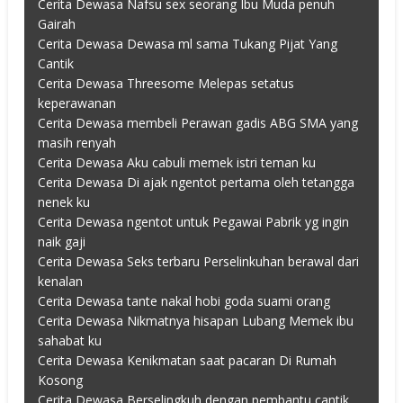
Cerita Dewasa Nafsu sex seorang Ibu Muda penuh
Gairah
Cerita Dewasa Dewasa ml sama Tukang Pijat Yang
Cantik
Cerita Dewasa Threesome Melepas setatus
keperawanan
Cerita Dewasa membeli Perawan gadis ABG SMA yang
masih renyah
Cerita Dewasa Aku cabuli memek istri teman ku
Cerita Dewasa Di ajak ngentot pertama oleh tetangga
nenek ku
Cerita Dewasa ngentot untuk Pegawai Pabrik yg ingin
naik gaji
Cerita Dewasa Seks terbaru Perselinkuhan berawal dari
kenalan
Cerita Dewasa tante nakal hobi goda suami orang
Cerita Dewasa Nikmatnya hisapan Lubang Memek ibu
sahabat ku
Cerita Dewasa Kenikmatan saat pacaran Di Rumah
Kosong
Cerita Dewasa Berselingkuh dengan pembantu cantik