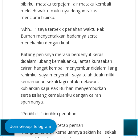
bibirku, mataku terpejam, air mataku kembali
meleleh waktu mulutnya dengan rakus
menciumi bibirku.
“Ahh..!! ” saya terpekik perlahan waktu Pak
Burhan menyentakkan badannya serta
menekanku dengan kuat.
Batang penisnya merasa berdenyut keras
didalam lubang kemaluanku, lantas kurasakan
cairan hangat kembali menyembur didalam liang
rahimku, saya menyerah, saya telah tidak miliki
kemampuan sekali lagi untuk melawan,
kubiarkan saja Pak Burhan menyemburkan
serta isi liang kemaluanku dengan cairan
spermanya.
“Periihh..!! ” rintihku perlahan.
Close (X)
Pak burhan masih tetap pernah
Join Group Telegram
menghunjamkan kemaluannya sekian kali sekali