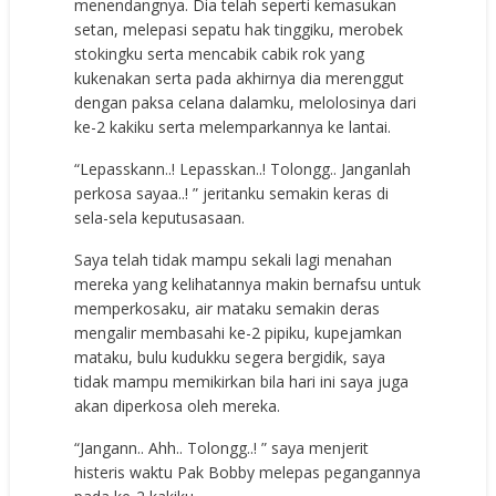
menendangnya. Dia telah seperti kemasukan
setan, melepasi sepatu hak tinggiku, merobek
stokingku serta mencabik cabik rok yang
kukenakan serta pada akhirnya dia merenggut
dengan paksa celana dalamku, melolosinya dari
ke-2 kakiku serta melemparkannya ke lantai.
“Lepasskann..! Lepasskan..! Tolongg.. Janganlah
perkosa sayaa..! ” jeritanku semakin keras di
sela-sela keputusasaan.
Saya telah tidak mampu sekali lagi menahan
mereka yang kelihatannya makin bernafsu untuk
memperkosaku, air mataku semakin deras
mengalir membasahi ke-2 pipiku, kupejamkan
mataku, bulu kudukku segera bergidik, saya
tidak mampu memikirkan bila hari ini saya juga
akan diperkosa oleh mereka.
“Jangann.. Ahh.. Tolongg..! ” saya menjerit
histeris waktu Pak Bobby melepas pegangannya