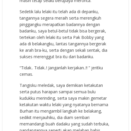
masih tetap selalu berupaya meronta.
Sedetik lalu lelaki itu telah ada di depanku,
tangannya segera meraih serta merengkuh
pinggangku merapatkan badannya dengan
badanku, saya betul-betul tidak bisa bergerak,
tertekan oleh lelaki itu serta Pak Bobby yang
ada di belakangku, lantas tangannya bergerak
ke arah bra-ku, serta dengan sekali sentak, dia
sukses merenggut bra itu dari badanku.
“Tidak.. Tidak..! Janganlah kerjakan..!! ” jeritku
cemas.
Tangisku meledak, saya demikian ketakutan
serta putus harapan sampai semua bulu
kudukku merinding, serta saya makin gemetar
ketakutan waktu lelaki yang nyatanya bernama
Burhan itu mengambil langkah ke belakang,
sedikit menjauhiku, dia diam sembari
memandangi buah dadaku yang sudah terbuka,
pandangannya seperti akan melahap habis