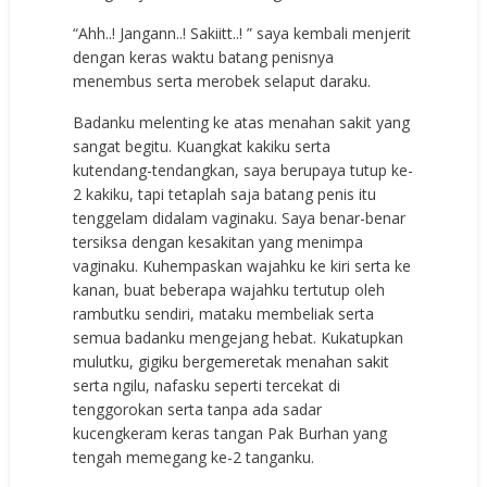
“Ahh..! Jangann..! Sakiitt..! ” saya kembali menjerit
dengan keras waktu batang penisnya
menembus serta merobek selaput daraku.
Badanku melenting ke atas menahan sakit yang
sangat begitu. Kuangkat kakiku serta
kutendang-tendangkan, saya berupaya tutup ke-
2 kakiku, tapi tetaplah saja batang penis itu
tenggelam didalam vaginaku. Saya benar-benar
tersiksa dengan kesakitan yang menimpa
vaginaku. Kuhempaskan wajahku ke kiri serta ke
kanan, buat beberapa wajahku tertutup oleh
rambutku sendiri, mataku membeliak serta
semua badanku mengejang hebat. Kukatupkan
mulutku, gigiku bergemeretak menahan sakit
serta ngilu, nafasku seperti tercekat di
tenggorokan serta tanpa ada sadar
kucengkeram keras tangan Pak Burhan yang
tengah memegang ke-2 tanganku.