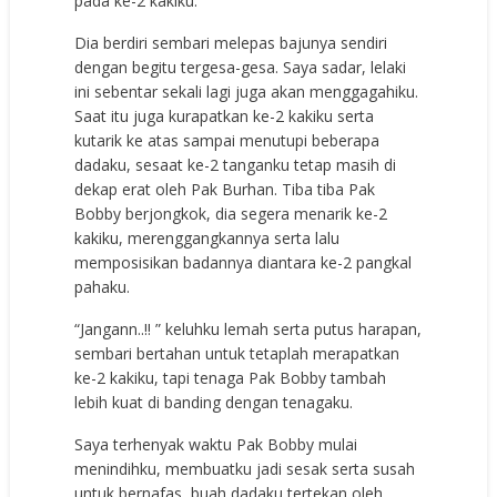
pada ke-2 kakiku.
Dia berdiri sembari melepas bajunya sendiri
dengan begitu tergesa-gesa. Saya sadar, lelaki
ini sebentar sekali lagi juga akan menggagahiku.
Saat itu juga kurapatkan ke-2 kakiku serta
kutarik ke atas sampai menutupi beberapa
dadaku, sesaat ke-2 tanganku tetap masih di
dekap erat oleh Pak Burhan. Tiba tiba Pak
Bobby berjongkok, dia segera menarik ke-2
kakiku, merenggangkannya serta lalu
memposisikan badannya diantara ke-2 pangkal
pahaku.
“Jangann..!! ” keluhku lemah serta putus harapan,
sembari bertahan untuk tetaplah merapatkan
ke-2 kakiku, tapi tenaga Pak Bobby tambah
lebih kuat di banding dengan tenagaku.
Saya terhenyak waktu Pak Bobby mulai
menindihku, membuatku jadi sesak serta susah
untuk bernafas, buah dadaku tertekan oleh