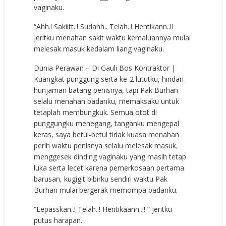
vaginaku.
“Ahh.! Sakiitt..! Sudahh.. Telah..! Hentikann..!!
jeritku menahan sakit waktu kemaluannya mulai
melesak masuk kedalam liang vaginaku.
Dunia Perawan – Di Gauli Bos Kontraktor |
Kuangkat punggung serta ke-2 lututku, hindari
hunjaman batang penisnya, tapi Pak Burhan
selalu menahan badanku, memaksaku untuk
tetaplah membungkuk. Semua otot di
punggungku menegang, tanganku mengepal
keras, saya betul-betul tidak kuasa menahan
perih waktu penisnya selalu melesak masuk,
menggesek dinding vaginaku yang masih tetap
luka serta lecet karena pemerkosaan pertama
barusan, kugigit bibirku sendiri waktu Pak
Burhan mulai bergerak memompa badanku.
“Lepasskan..! Telah..! Hentikaann..!! ” jeritku
putus harapan.