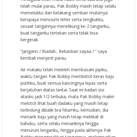
telah mulai parau, Pak Bobby masih tetap selalu
memelukku dari belakang sembari mulutnya
berupaya menciumi leher serta tengkukku,
sesaat tangannya menelikung ke-2 tanganku,
buat tanganku tertekan serta tidak bisa
bergerak.
“Jangann..! Biadab.. Bebaskan sayaa..! ” saya
kembali menjerit parau.
Air mataku telah meleleh membasahi pipiku,
waktu tangan Pak Bobby membetot keras baju
putihku, buat semua kancingnya lepas serta
berjatuhan diatas lantai. Saat ini badan sisi
atasku jadi 1/2 terbuka, mata Pak Bobby makin
melotot lihat buah dadaku yang masih tetap
terlindung dibalik bra hitamku, kemudian, dia
menarik baju yang masih tetap melekat di
bahuku, serta selalu menariknya hingga
menuruni lenganku, hingga pada akhirnya Pak
Bobby menggerakkan tangannya, melemparkan