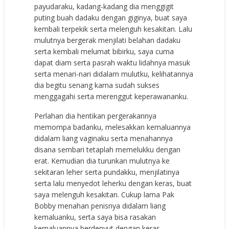
payudaraku, kadang-kadang dia menggigit
puting buah dadaku dengan giginya, buat saya
kembali terpekik serta melenguh kesakitan. Lalu
mulutnya bergerak menjilati belahan dadaku
serta kembali melumat bibirku, saya cuma
dapat diam serta pasrah waktu lidahnya masuk
serta menari-nari didalam mulutku, kelihatannya
dia begitu senang karna sudah sukses
menggagahi serta merenggut keperawananku.
Perlahan dia hentikan pergerakannya
memompa badanku, melesakkan kemaluannya
didalam liang vaginaku serta menahannya
disana sembari tetaplah memelukku dengan
erat. Kemudian dia turunkan mulutnya ke
sekitaran leher serta pundakku, menjilatinya
serta lalu menyedot leherku dengan keras, buat
saya melenguh kesakitan. Cukup lama Pak
Bobby menahan penisnya didalam liang
kemaluanku, serta saya bisa rasakan
kemaluannya berdenyut dengan keras,