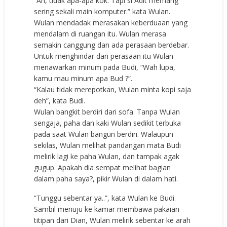
“Ah, tidak apa-apa kok. Tapi si Adit memang
sering sekali main komputer.” kata Wulan.
Wulan mendadak merasakan keberduaan yang
mendalam di ruangan itu. Wulan merasa
semakin canggung dan ada perasaan berdebar.
Untuk menghindar dari perasaan itu Wulan
menawarkan minum pada Budi, “Wah lupa,
kamu mau minum apa Bud ?”.
“Kalau tidak merepotkan, Wulan minta kopi saja
deh”, kata Budi.
Wulan bangkit berdiri dari sofa. Tanpa Wulan
sengaja, paha dan kaki Wulan sedikit terbuka
pada saat Wulan bangun berdiri. Walaupun
sekilas, Wulan melihat pandangan mata Budi
melirik lagi ke paha Wulan, dan tampak agak
gugup. Apakah dia sempat melihat bagian
dalam paha saya?, pikir Wulan di dalam hati.
“Tunggu sebentar ya..”, kata Wulan ke Budi.
Sambil menuju ke kamar membawa pakaian
titipan dari Dian, Wulan melirik sebentar ke arah