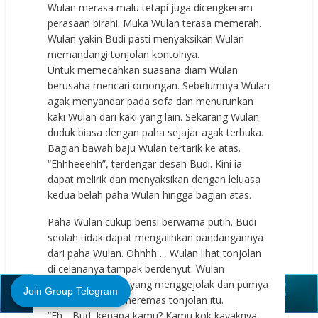
Wulan merasa malu tetapi juga dicengkeram
perasaan birahi. Muka Wulan terasa memerah.
Wulan yakin Budi pasti menyaksikan Wulan
memandangi tonjolan kontolnya.
Untuk memecahkan suasana diam Wulan
berusaha mencari omongan. Sebelumnya Wulan
agak menyandar pada sofa dan menurunkan
kaki Wulan dari kaki yang lain. Sekarang Wulan
duduk biasa dengan paha sejajar agak terbuka.
Bagian bawah baju Wulan tertarik ke atas.
“Ehhheeehh”, terdengar desah Budi. Kini ia
dapat melirik dan menyaksikan dengan leluasa
kedua belah paha Wulan hingga bagian atas.
Paha Wulan cukup berisi berwarna putih. Budi
seolah tidak dapat mengalihkan pandangannya
dari paha Wulan. Ohhhh .., Wulan lihat tonjolan
Close (X)
di celananya tampak berdenyut. Wulan
merasakan nafsu yang menggejolak dan pumya
Join Group Telegram
keinginan untuk meremas tonjolan itu.
“Eh .. Bud, kenapa kamu? Kamu kok kayaknya