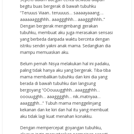
begitu buas bergerak di bawah tubuhku
“Teruuus Viaan.. teruuuus… saaaayaaang….
aaaaaaggghhh.. aaaggghhh… aaaggghhhh..”
Dengan bergerak mengimbangi gerakan
tubuhku, membuat aku juga merasakan sensasi
yang berbeda daripada waktu bercinta dengan
istriku sendiri yakni anak mama. Sedangkan dia
mampu memuaskan aku.
Belum pernah Nisya melakukan hal ini padaku,
paling tidak hanya aku yang bergerak. Tiba-tiba
mama membalikan tubuhku dan kini dia yang
berada di bawah tubuhku dan langsung
bergoyang “OOouuugghhh…aaaggghhh…
ooouugghh… aaagggghh… nik..matnyaa…
aaaggghh…” Tubuh mama menggelinjang
kekanan dan ke kiri dan hal itu yang membuat
aku tidak lagi kuat menahan konakku.
Dengan mempercepat goyangan tubuhku,