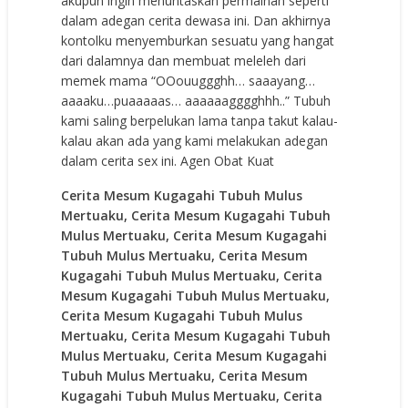
akupun ingin menuntaskan permainan seperti
dalam adegan cerita dewasa ini. Dan akhirnya
kontolku menyemburkan sesuatu yang hangat
dari dalamnya dan membuat meleleh dari
memek mama “OOouuggghh… saaayang…
aaaaku…puaaaaas… aaaaaagggghhh..” Tubuh
kami saling berpelukan lama tanpa takut kalau-
kalau akan ada yang kami melakukan adegan
dalam cerita sex ini.
Agen Obat Kuat
Cerita Mesum Kugagahi Tubuh Mulus
Mertuaku, Cerita Mesum Kugagahi Tubuh
Mulus Mertuaku, Cerita Mesum Kugagahi
Tubuh Mulus Mertuaku, Cerita Mesum
Kugagahi Tubuh Mulus Mertuaku, Cerita
Mesum Kugagahi Tubuh Mulus Mertuaku,
Cerita Mesum Kugagahi Tubuh Mulus
Mertuaku, Cerita Mesum Kugagahi Tubuh
Mulus Mertuaku, Cerita Mesum Kugagahi
Tubuh Mulus Mertuaku, Cerita Mesum
Kugagahi Tubuh Mulus Mertuaku, Cerita