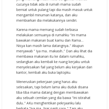
cucunya tidak ada di rumah mama sudah
berniat untuk pulang tapi dia masih masuk untuk
mengambil minuman katanya, dan aku
membiarkan dia melakukannya sendiri.
Karena mama memang sudah terbiasa
melakukan semuanya di rumahku “Ini mama
bawakan makanan buat kamu dan Rama…
Nisya kan masih lama datangnya..” Akupun
menjawab ” Iya ma.. makasih..” Dan aku lihat dia
membawa makanan itu ke dalam rumahku,
sedangkan aku kembali ke ruang kerjaku untuk
menyelesaikan fail yang belum aku kerjakan dari
kantor, kembali aku buka laptopku.
Meneruskan pekerjaan yang harus aku
selesaikan, tapi belum lama aku duduk disana
tiba-tiba mama datang dengan membawakan
aku sebuah cemilan yang dia bawa “Ini istirahat
dulu..” AKu menghentikan pekrjaanku lalu
berkata “Iya ma.. biar nanti saja..” Tapi aku