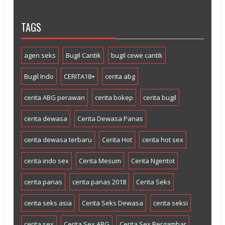
TAGS
agen seks
Bugil Cantik
bugil cewe cantik
Bugil Indo
CERITA18+
cerita abg
cerita ABG perawan
cerita bokep
cerita bugil
cerita dewasa
Cerita Dewasa Panas
cerita dewasa terbaru
Cerita Hot
cerita hot sex
cerita indo sex
Cerita Mesum
Cerita Ngentot
cerita panas
cerita panas 2018
Cerita Seks
cerita seks asia
Cerita Seks Dewasa
cerita seksi
cerita sex
Cerita Sex ABG
Cerita Sex Bergambar