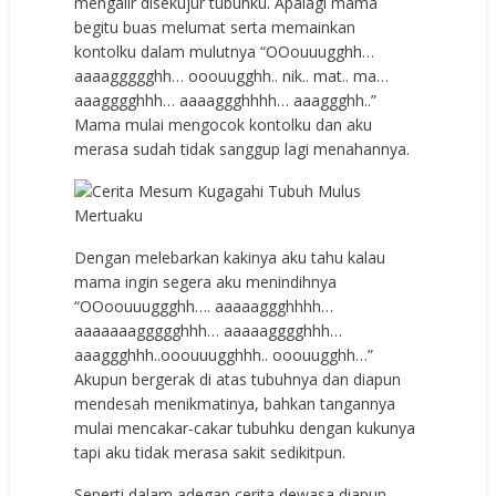
mengalir disekujur tubuhku. Apalagi mama
begitu buas melumat serta memainkan
kontolku dalam mulutnya “OOouuugghh…
aaaaggggghh… ooouugghh.. nik.. mat.. ma…
aaagggghhh… aaaaggghhhh… aaaggghh..”
Mama mulai mengocok kontolku dan aku
merasa sudah tidak sanggup lagi menahannya.
Dengan melebarkan kakinya aku tahu kalau
mama ingin segera aku menindihnya
“OOoouuuggghh…. aaaaaggghhhh…
aaaaaaaggggghhh… aaaaagggghhh…
aaaggghhh..ooouuugghhh.. ooouugghh…”
Akupun bergerak di atas tubuhnya dan diapun
mendesah menikmatinya, bahkan tangannya
mulai mencakar-cakar tubuhku dengan kukunya
tapi aku tidak merasa sakit sedikitpun.
Seperti dalam adegan cerita dewasa diapun