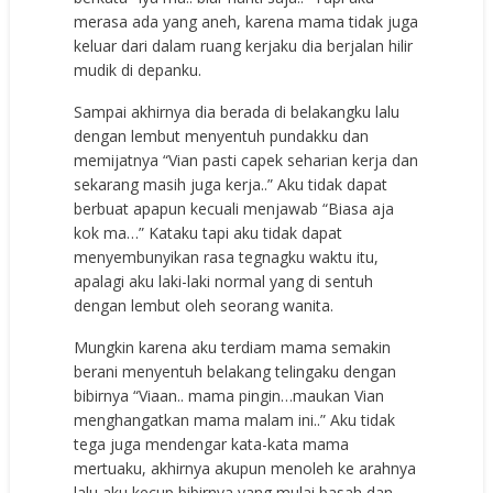
merasa ada yang aneh, karena mama tidak juga
keluar dari dalam ruang kerjaku dia berjalan hilir
mudik di depanku.
Sampai akhirnya dia berada di belakangku lalu
dengan lembut menyentuh pundakku dan
memijatnya “Vian pasti capek seharian kerja dan
sekarang masih juga kerja..” Aku tidak dapat
berbuat apapun kecuali menjawab “Biasa aja
kok ma…” Kataku tapi aku tidak dapat
menyembunyikan rasa tegnagku waktu itu,
apalagi aku laki-laki normal yang di sentuh
dengan lembut oleh seorang wanita.
Mungkin karena aku terdiam mama semakin
berani menyentuh belakang telingaku dengan
bibirnya “Viaan.. mama pingin…maukan Vian
menghangatkan mama malam ini..” Aku tidak
tega juga mendengar kata-kata mama
mertuaku, akhirnya akupun menoleh ke arahnya
lalu aku kecup bibirnya yang mulai basah dan