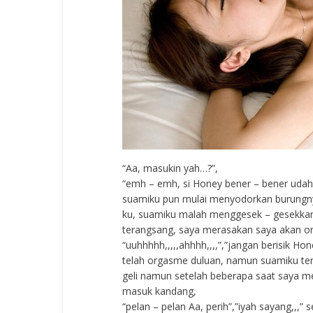
“Aa, masukin yah…?”,
“emh – emh, si Honey bener – bener udah 
suamiku pun mulai menyodorkan burungny
ku, suamiku malah menggesek – gesekkan 
terangsang, saya merasakan saya akan 
“uuhhhhh,,,,,ahhhh,,,,”,”jangan berisik H
telah orgasme duluan, namun suamiku ter
geli namun setelah beberapa saat saya me
masuk kandang,
“pelan – pelan Aa, perih”,”iyah sayang,,,”