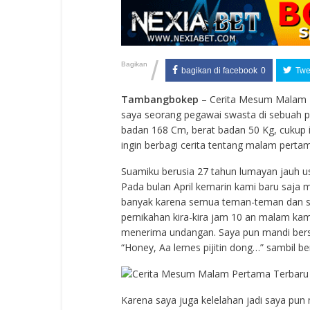
/
Bagikan
bagikan di facebook
0
Twee
Tambangbokep
– Cerita Mesum Malam Pe
saya seorang pegawai swasta di sebuah p
badan 168 Cm, berat badan 50 Kg, cukup 
ingin berbagi cerita tentang malam perta
Suamiku berusia 27 tahun lumayan jauh u
Pada bulan April kemarin kami baru saja
banyak karena semua teman-teman dan sau
pernikahan kira-kira jam 10 an malam kam
menerima undangan. Saya pun mandi bersi
“Honey, Aa lemes pijitin dong…” sambil b
Karena saya juga kelelahan jadi saya pun