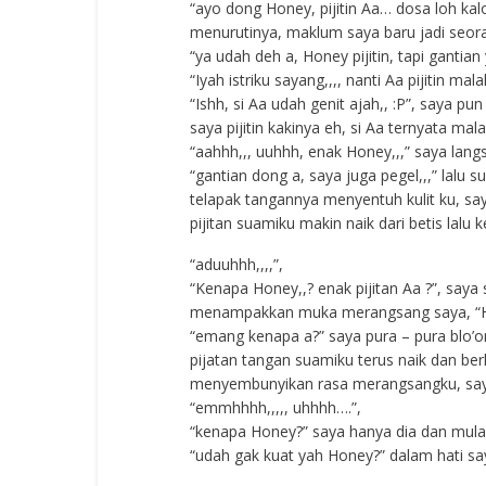
“ayo dong Honey, pijitin Aa… dosa loh ka
menurutinya, maklum saya baru jadi seoran
“ya udah deh a, Honey pijitin, tapi gantian
“Iyah istriku sayang,,,, nanti Aa pijitin mal
“Ishh, si Aa udah genit ajah,, :P”, saya pun 
saya pijitin kakinya eh, si Aa ternyata m
“aahhh,,, uuhhh, enak Honey,,,” saya langs
“gantian dong a, saya juga pegel,,,” lalu 
telapak tangannya menyentuh kulit ku, s
pijitan suamiku makin naik dari betis lalu 
“aduuhhh,,,,”,
“Kenapa Honey,,? enak pijitan Aa ?”, say
menampakkan muka merangsang saya, “Ho
“emang kenapa a?” saya pura – pura blo’
pijatan tangan suamiku terus naik dan ber
menyembunyikan rasa merangsangku, sa
“emmhhhh,,,,, uhhhh….”,
“kenapa Honey?” saya hanya dia dan mul
“udah gak kuat yah Honey?” dalam hati sa