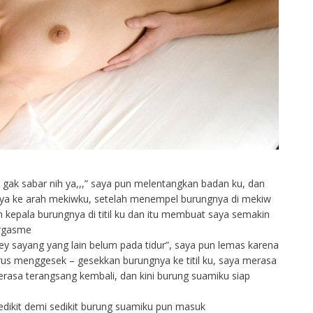
gak sabar nih ya,,,” saya pun melentangkan badan ku, dan
a ke arah mekiwku, setelah menempel burungnya di mekiw
kepala burungnya di titil ku dan itu membuat saya semakin
orgasme
oney sayang yang lain belum pada tidur”, saya pun lemas karena
us menggesek – gesekkan burungnya ke titil ku, saya merasa
rasa terangsang kembali, dan kini burung suamiku siap
 sedikit demi sedikit burung suamiku pun masuk