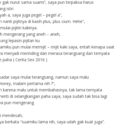
lo gak nurut sama suami”, saya pun terpaksa harus
g istri
 yah a, saya juga pegel – pegel a”,
ah nanti pijitnya di kasih plus, plus cium. Hehe”,
mulai pijitin kakinya.
alah mengerang yang aneh – aneh,
ung lepasin pijitan ku
suamiku pun mulai memijit – mijit kaki saya, entah kenapa saat
aya menjadi merinding dan merasa terangsang dan ternyata
ke paha ( Cerita Sex 2016 )
a sadar saya mulai terangsang, namun saya malu
ney, malam pertama nih ?”,
on karena malu untuk membahasnya, tak lama ternyata
henti di selangkangan paha saya, saya sudah tak bisa lagi
ya pun mengerang
ai mendesah,
ya berkata “suamiku lama nih, saya udah gak kuat juga”.