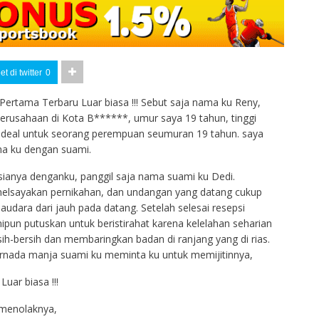
t di twitter
0
rtama Terbaru Luar biasa !!! Sebut saja nama ku Reny,
erusahaan di Kota B******, umur saya 19 tahun, tinggi
ideal untuk seorang perempuan seumuran 19 tahun. saya
ma ku dengan suami.
sianya denganku, panggil saja nama suami ku Dedi.
 melsayakan pernikahan, dan undangan yang datang cukup
dara dari jauh pada datang. Setelah selesai resepsi
ipun putuskan untuk beristirahat karena kelelahan seharian
h-bersih dan membaringkan badan di ranjang yang di rias.
ernada manja suami ku meminta ku untuk memijitinnya,
 menolaknya,