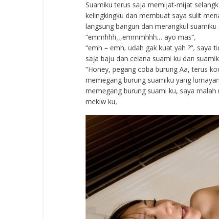
Suamiku terus saja memijat-mijat selangk
kelingkingku dan membuat saya sulit mena
langsung bangun dan merangkul suamiku se
“emmhhh,,,emmmhhh… ayo mas”,
“emh – emh, udah gak kuat yah ?”, saya 
saja baju dan celana suami ku dan suam
“Honey, pegang coba burung Aa, terus koco
memegang burung suamiku yang lumayan pa
memegang burung suami ku, saya malah 
mekiw ku,