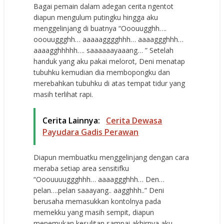
Bagai pemain dalam adegan cerita ngentot
diapun mengulum putingku hingga aku
menggelinjang di buatnya “Ooouugghh….
ooouuggghh… aaaaagggghhh… aaaaggghhh…
aaaagghhhhh…. saaaaaayaaang… ” Setelah
handuk yang aku pakai melorot, Deni menatap
tubuhku kemudian dia membopongku dan
merebahkan tubuhku di atas tempat tidur yang
masih terlihat rapi.
Cerita Lainnya:
Cerita Dewasa
Payudara Gadis Perawan
Diapun membuatku menggelinjang dengan cara
meraba setiap area sensitifku
“Ooouuuuggghhh… aaaaggghhh… Den…
pelan….pelan saaayang.. aagghhh..” Deni
berusaha memasukkan kontolnya pada
memekku yang masih sempit, diapun
menemukan kesulitan sampai akhirnya aku