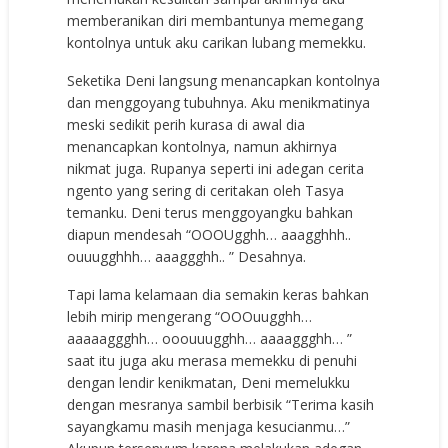
memberanikan diri membantunya memegang
kontolnya untuk aku carikan lubang memekku.
Seketika Deni langsung menancapkan kontolnya
dan menggoyang tubuhnya. Aku menikmatinya
meski sedikit perih kurasa di awal dia
menancapkan kontolnya, namun akhirnya
nikmat juga. Rupanya seperti ini adegan cerita
ngento yang sering di ceritakan oleh Tasya
temanku. Deni terus menggoyangku bahkan
diapun mendesah “OOOUgghh… aaagghhh..
ouuugghhh… aaaggghh.. ” Desahnya.
Tapi lama kelamaan dia semakin keras bahkan
lebih mirip mengerang “OOOuugghh…
aaaaaggghh… ooouuugghh… aaaaggghh… ”
saat itu juga aku merasa memekku di penuhi
dengan lendir kenikmatan, Deni memelukku
dengan mesranya sambil berbisik “Terima kasih
sayangkamu masih menjaga kesucianmu…”